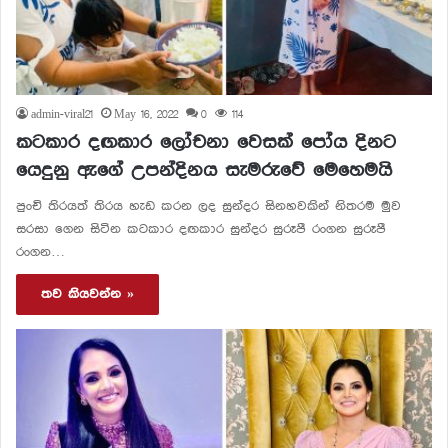
admin-viral21
May 16, 2022
0
114
කටකාර දඟකාර ලෝචනා වෙසක් පෝය දිනට
යෙදුනු ඇගේ උපන්දිනය සැමරුවේ මෙහෙමයි
පුංචි තිරයත් තිරය හැඩ කරන ලද සුන්දර සිනහවකින් නිතරම මුව
සරසා ගෙන සිටින කටකාර දඟකාර සුන්දර සුරූපී රංගන සුරූපී
රංගන…
තව කියවන්න »