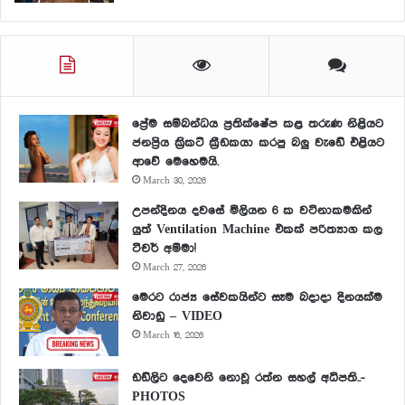
ප්‍රේම සම්බන්ධය ප්‍රතික්ෂේප කළ තරුණ නිළියට
ජනප්‍රිය ක්‍රිකට් ක්‍රීඩකයා කරපු බලු වැඩේ එළියට
ආවේ මෙහෙමයි.
March 30, 2026
උපන්දිනය දවසේ මිලියන 6 ක වටිනාකමකින්
යුත් Ventilation Machine එකක් පරිත්‍යාග කල
ටීචර් අම්මා!
March 27, 2026
මෙරට රාජ්‍ය සේවකයින්ට සෑම බදාදා දිනයක්ම
නිවාඩු – VIDEO
March 16, 2026
ඩඩ්ලිට දෙවෙනි නොවූ රත්න සහල් අධිපති..-
PHOTOS