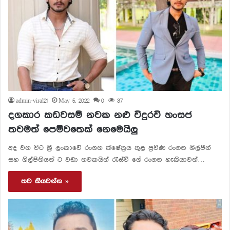
admin-viral21
May 5, 2022
0
37
දගකාර කඩවසම් නවක නළු විදුරවි හංසජ
තවමත් පෙම්වතෙක් නෙමෙයිලු
අද වන විට ශ්‍රී ලංකාවේ රංගන ක්ෂේත්‍රය තුළ ප්‍රවීණ රංගන ශිල්පීන්
සහ ශිල්පිනියන් ට වඩා නවකයින් රැස්වී ගේ රංගන හැකියාවන්…
තව කියවන්න »