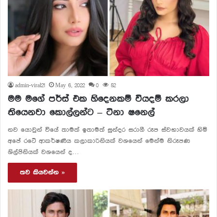
admin-viral21
May 6, 2022
0
52
මම මගේ පර්ස් එක හිදෙනකම් වියදම් කරලා
තියෙනවා කොල්ලන්ට – ටිනා ෂනෙල්
නව යොවුන් වියේ තාමත් ඉතාමත් සුන්දර සරාගී රූප ස්වභාවයක් හිමි
අපේ රටේ ආකර්ෂණීය කලාකාරිනියක් වශයෙන් මෙන්ම නිරූපණ
ශිල්පිනියක් වශයෙන් ද…
තව කියවන්න »