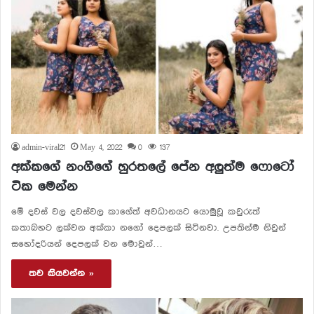
admin-viral21
May 4, 2022
0
137
අක්කගේ නංගීගේ හුරතලේ පේන අලුත්ම ෆොටෝ
ටික මෙන්න
මේ දවස් වල දවස්වල කාගේත් අවධානයට යොමුවූ කවුරුත්
කතාබහට ලක්වන අක්කා නගෝ දෙපලක් සිටිනවා. උපතින්ම නිවුන්
සහෝදරියන් දෙපලක් වන මොවුන්…
තව කියවන්න »