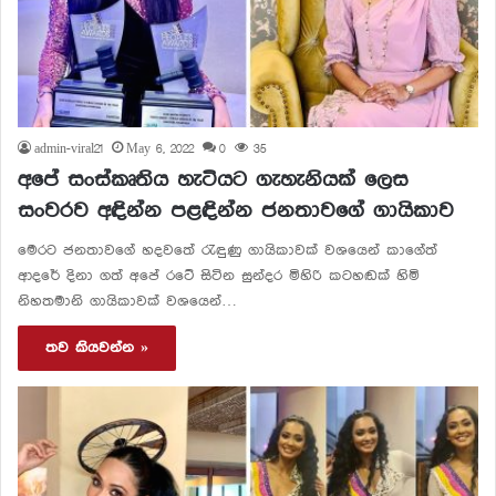
admin-viral21
May 6, 2022
0
35
අපේ සංස්කෘතිය හැටියට ගැහැනියක් ලෙස
සංවරව අඳින්න පළඳින්න ජනතාවගේ ගායිකාව
මෙරට ජනතාවගේ හදවතේ රැඳුණු ගායිකාවක් වශයෙන් කාගේත්
ආදරේ දිනා ගත් අපේ රටේ සිටින සුන්දර මිහිරි කටහඬක් හිමි
නිහතමානි ගායිකාවක් වශයෙන්…
තව කියවන්න »