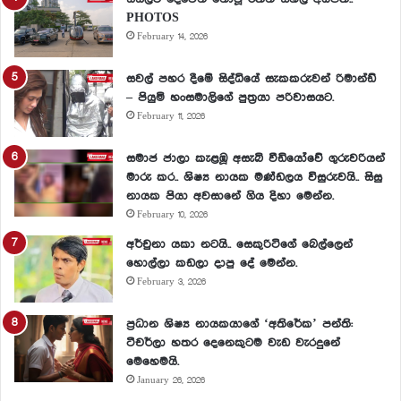
PHOTOS
February 14, 2026
සවල් පහර දීමේ සිද්ධියේ සැකකරුවන් රිමාන්ඩ්
– පියුමි හංසමාලිගේ පුත්‍රයා පරිවාසයට.
February 11, 2026
සමාජ ජාලා කැළඹූ අසැබි වීඩියෝවේ ගුරුවරියන්
මාරු කර.. ශිෂ්‍ය නායක මණ්ඩලය විසුරුවයි.. සිසු
නායක පියා අවසානේ ගිය දිහා මෙන්න.
February 10, 2026
අර්චුනා යකා නටයි.. සෙකුරිටිගේ බෙල්ලෙන්
හොල්ලා කඩලා දාපු දේ මෙන්න.
February 3, 2026
ප්‍රධාන ශිෂ්‍ය නායකයාගේ ‘අතිරේක’ පන්ති:
ටීචර්ලා හතර දෙනෙකුටම වැඩ වැරදුනේ
මෙහෙමයි.
January 26, 2026