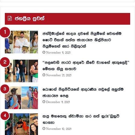
ජනප්‍රීය පුවත්
ජන්දිමාල්ගේ සාදය දවසේ පියුමිගේ වෙනස්ම
ෂොට් එකක් ගත්ත ඡායාරූප ශිල්පියාට
පියුමිගෙන් සැර පිළිතුරක්
November 11, 2021
“පලවෙනි පාරට ආදරේ කීවේ වාහනේ ඇතුලෙදි”
මේනක කියූ කතාව
November 21, 2021
රොෂාන් පිලපිටියගේ ආදරණීය පවුලේ අලුත්ම
ඡායාරූප පෙළ
December 11, 2021
කපු මහතෙකු ස්වාමියා කර ගත් හුරු’බුහුටි
භාග්‍යා
November 12, 2021