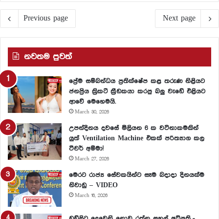
Previous page
Next page
නවතම පුවත්
ප්‍රේම සම්බන්ධය ප්‍රතික්ෂේප කළ තරුණ නිළියට
ජනප්‍රිය ක්‍රිකට් ක්‍රීඩකයා කරපු බලු වැඩේ එළියට
ආවේ මෙහෙමයි.
March 30, 2026
උපන්දිනය දවසේ මිලියන 6 ක වටිනාකමකින්
යුත් Ventilation Machine එකක් පරිත්‍යාග කල
ටීචර් අම්මා!
March 27, 2026
මෙරට රාජ්‍ය සේවකයින්ට සෑම බදාදා දිනයක්ම
නිවාඩු – VIDEO
March 16, 2026
ඩඩ්ලිට දෙවෙනි නොවූ රත්න සහල් අධිපති..-