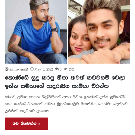
admin-viral21
May 3, 2022
0
272
කොණ්ඩේ සුදු කරපු නිසා තවත් කඩවසම් වෙලා
ඉන්න සමිතාගේ ආදරණිය සැමියා චිරන්ත
මෙරට ප්‍රවීණ ගායන ශිල්පිනියන් අතර සිටින ඉතාමත් දක්ෂ සුවිශේෂී
ගාය කාවක් වශයෙන් සමිතා මුදුන්කොටුව මහත්මිය පෙන්වා දෙන්නට
පුළුවන්. හදවතට දැනෙන…
තව කියවන්න »