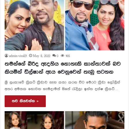
admin-viral21
May 5, 2022
0
165
තමන්ගේ බිරිද ඇදහිය නොහැකි කාන්තාවක් බව
කියමින් ඩිල්ෂාන් ඇය වෙනුවෙන් තැබු සටහන
ශ්‍රී ලංකාවේ ක්‍රිකට් ක්‍රීඩාව ගැන කතා කරන විට මෙරට ක්‍රීඩා ලෝලීන්
අතර අමතක නොවන හැමදාමත් සිතේ රැදිලා ඉන්න දක්ෂ ක්‍රීකට්…
තව කියවන්න »