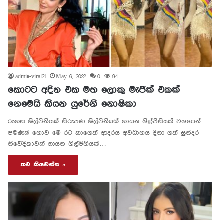
admin-viral21
May 6, 2022
0
94
කොටට අදින එක මහ ලොකු මැජික් එකක්
නෙමෙයි කියන යුරේනි නොෂිකා
රංගන ශිල්පිනියක් නිරූපණ ශිල්පිනියක් ගායන ශිල්පිනියක් වශයෙන්
පමණක් නොව මේ රට කාගෙත් ආදරය අවධානය දිනා ගත් සුන්දර
නිවේදිකාවක් ගායන ශිල්පිනියක්…
තව කියවන්න »