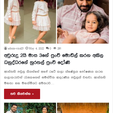
admin-viral21
May 4, 2022
0
281
අවුරුදු 2යි මාස 3නේ පුංචි මොඩ්ල් කරන අකිල
ධනුද්ධරගේ හුරතල් පුංචි දෝණි
ඇන්තනි පවුල කියන්නේ අපේ රටේ කලා ක්ෂේත්‍රය පෝෂණය කරන
කලාකරුවන් රැසකගෙන් සමන්විත ආදරණීය පවුලක් වනවා. ඇන්තනි
මහතා සහ මහත්මියට අමතරව…
තව කියවන්න »