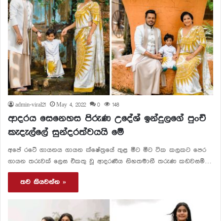
admin-viral21
May 4, 2022
0
148
ආදරය සෙනෙහස පිරුණ උදේශ් ඉන්දුලගේ පුංචි
කැදැල්ලේ සුන්දරත්වයයි මේ
අපේ රටේ ගායනය ගායන ක්ෂේත්‍රයේ තුළ මීට මීට ටික කලකට පෙර
ගායන තරුවක් ලෙස එකතු වූ ආදරණීය නිහතමානී තරුණ කඩවසම්…
තව කියවන්න »