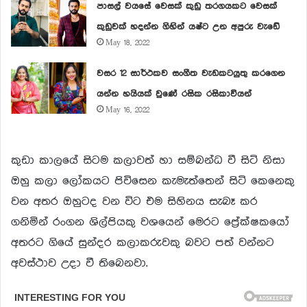
පාසල් වයසේ වෙසක් කුඩු තරගයකට වෙසක්
කුඩුවක් හදන්න ගිහින් යෂ්ට උන අපුරු වැඩේ
May 18, 2022
වසර 12 සාර්ථකව සංගීත වැඩකටයුතු කරගෙන
යන්න හයියක් වුණේ රසික රසිකාවියන්
May 16, 2022
කුඩා කාලයේ සිටම කලාවත් හා සම්බන්ධ වී සිටි නිසා
ඔහු කලා ලෝකයට පිවිසෙන කැමැත්තෙන් සිටි කෙනෙකු
වන අතර ඔහුටද වන විට එම සිහිනය සැබෑ කර
ගනිමින් රංගන ශිල්පියකු වශයෙන් මෙරට ප්‍රේක්ෂකයෝ
අතරට ගියේ සුන්දර කලාකරුවකු බවට පත් වන්නට
අවස්ථාව උදා වී තිබෙනවා.