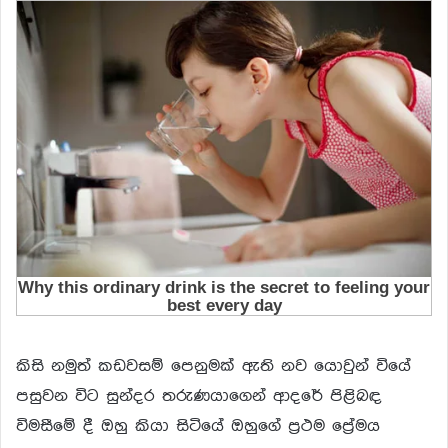
කිසි නමුත් කඩවසම් පෙනුමක් ඇති නව යොවුන් වියේ
පසුවන විට සුන්දර තරුණයාගෙන් ආදරේ පිළිබඳ
විමසීමේ දී ඔහු කියා සිටියේ ඔහුගේ ප්‍රථම ප්‍රේමය