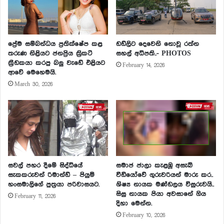
ප්‍රේම සම්බන්ධය ප්‍රතික්ෂේප කළ
ඩඩ්ලිට දෙවෙනි නොවූ රත්න
තරුණ නිළියට ජනප්‍රිය ක්‍රිකට්
සහල් අධිපති..- PHOTOS
ක්‍රීඩකයා කරපු බලු වැඩේ එළියට
February 14, 2026
ආවේ මෙහෙමයි.
March 30, 2026
සවල් පහර දීමේ සිද්ධියේ
සමාජ ජාලා කැළඹූ අසැබි
සැකකරුවන් රිමාන්ඩ් – පියුමි
වීඩියෝවේ ගුරුවරියන් මාරු කර..
හංසමාලිගේ පුත්‍රයා පරිවාසයට.
ශිෂ්‍ය නායක මණ්ඩලය විසුරුවයි..
සිසු නායක පියා අවසානේ ගිය
February 11, 2026
දිහා මෙන්න.
February 10, 2026