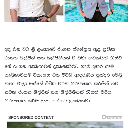
අද වන විට ශ්‍රී ලංකාවේ රංගන ක්ෂේත්‍රය තුළ ප්‍රවීණ
රංගන ශිල්පීන් සහ ශිල්පිනියන් ට වඩා නවකයින් රැස්වී
ගේ රංගන හැකියාවන් දැකගැනීමට හැකි අතර සෑම
නාලිකාවකම විකාශය වන විවිධ ආදරණීය සුන්දර ටෙලි
කතා මාලා ඔස්සේ විවිධ චරිත නිරූපණය කරමින් නව
නවක රංගන ශිල්පීන් සහ ශිල්පිනියන් රැසක් චරිත
නිරූපණය කිරීම දැක ගන්නට ලැබෙනවා.