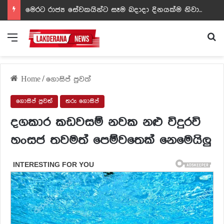
ඩඩ්ලිට දෙවෙනි නොවූ රත්න සහල් අධිපති..- PHOTOS
Menu
Se
Home
/
ගොසිප් පුවත්
ගොසිප් පුවත්
තරු ගොසිප්
දගකාර කඩවසම් නවක නළු විදුරවි
හංසජ තවමත් පෙම්වතෙක් නෙමෙයිලු