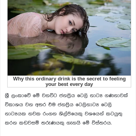
ශ්‍රී ලංකාවේ මේ වනවිට ජනප්‍රිය ටෙලි නාට්‍ය ගණනාවක්
විකාශය වන අතර එම ජනප්‍රිය ටෙලිනාට්‍ය ටෙලි
නාට්‍යයක නවක රංගන ශිල්පියෙකු වශයෙන් කටයුතු
කරන කඩවසම් තරුණයකු ගැනයි මේ විස්තරය.