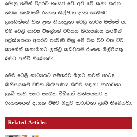
මොහු නමින් විදුරවි හංසජ වේ. අපි මේ කතා කරන
නවක කඩවසම් රංගන ශිල්පියා දැක ගැනීමට
ලැබෙන්නේ හිත ළඟ හිනැහුනා ටෙලි නාට්‍ය ඔස්සේ ය.
එම ටෙලි නාට්‍ය විෂල්ගේ චරිතය නිරූපණය කරමින්
ප්‍රේක්ෂකයා අතරට පැමිණි ඔහු මේ වන විට වන විට
කාගේත් කතාබහට ලක්වූ කඩවසම් රංගන ශිල්පියකු
බවට පත්වී තිබෙනවා.
මෙම ටෙලි නාට්‍යයට අමතරව ඔහුට තවත් නාට්‍ය
කිහිපයකම චරිත නිරූපණය කිරීම සඳහා ආරාධනා
ලැබී ඇති අතර සංගීත වීඩියෝ කිහිපයකට ද
රංගනයෙන් දායක වීමට ඔහුට ආරාධනා ලැබී තිබෙනවා.
Related Articles