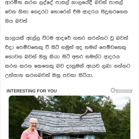
ආරම්භ කරන ලද්දේ පාසල් කාලයේදී බවත් පාසල්
වෙන නිසා ගෙදරට හොරෙන් එම ආදරය සිදුකරගෙන
ගිය බවත්
කාලයක් ඇල්ල විටම ආදරේ නතර කරන්නට වූ බවත්
එදා පෙම්වතෙකු වී සිටි නමුත් අද තමන් පෙම්වතෙකු
නොවන බවත් ඔහු කියා සිටි අතර තමන්ට ආදරය
කරන කරන කෙනෙකු බව දැනුමක් ඇයව ලබා ගන්නට
උත්සාහ කරනබවත් ඔහු පවසා සිටියා.