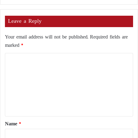
Leave a Reply
Your email address will not be published.
Required fields are
marked
*
C
o
m
m
e
n
t
*
Name
*