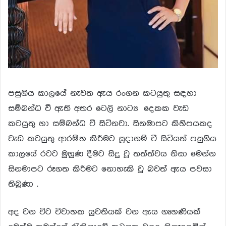
පසුගිය කාලයේ නැවත ඇය රංගන කටයුතු සඳහා
සම්බන්ධ වී ඇති අතර ටෙලි නාට්‍ය දෙකක වැඩ
කටයුතු හා සම්බන්ධ වී සිටිනවා. සිනමාපට කිහිපයකද
වැඩ කටයුතු ආරම්භ කිරීමට සූදානම් වී සිටියත් පසුගිය
කාලයේ රටට මුහුණ දීමට සිදු වූ තත්ත්වය නිසා මෙන්න
සිනමාපට රූගත කිරීමට නොහැකි වූ බවත් ඇය පවසා
තිබුණා .
අද වන විට විවාහක යුවතියක් වන ඇය ගෘහණියක්