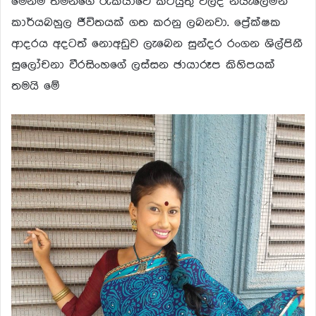
මෙන්ම තමන්ගේ රැකියාවේ කටයුතු වලද නියැලෙමින්
කාර්යබහුල ජීවිතයක් ගත කරනු ලබනවා. ප්‍රේක්ෂක
ආදරය අදටත් නොඅඩුව ලැබෙන සුන්දර රංගන ශිල්පිනී
සුලෝචනා වීරසිංහගේ ලස්සන ඡායාරූප කිහිපයක්
තමයි මේ