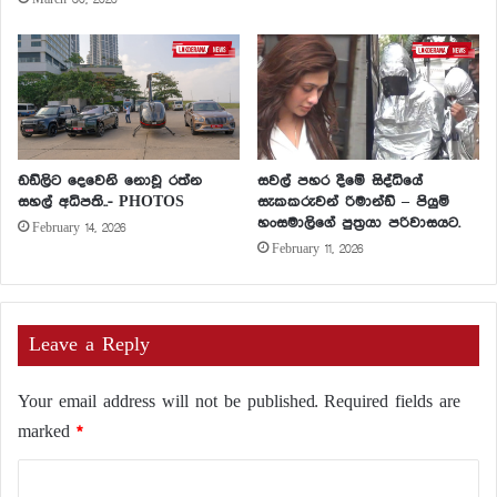
March 30, 2026
ඩඩ්ලිට දෙවෙනි නොවූ රත්න
සවල් පහර දීමේ සිද්ධියේ
සහල් අධිපති..- PHOTOS
සැකකරුවන් රිමාන්ඩ් – පියුමි
හංසමාලිගේ පුත්‍රයා පරිවාසයට.
February 14, 2026
February 11, 2026
Leave a Reply
Your email address will not be published.
Required fields are
marked
*
C