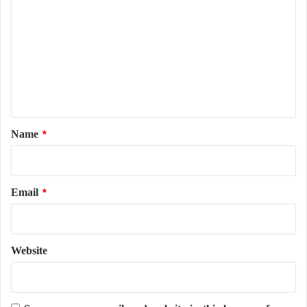
o
m
m
e
n
t
*
Name
*
Email
*
Website