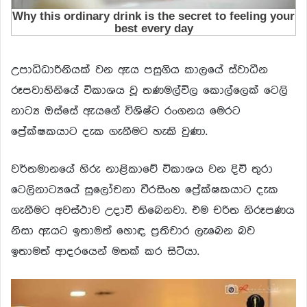
උපාධිධාරිනියක් වන ඇය පසුගිය කාලයේ ස්වාධීන
රූපවාහිනියේ විකාශය වූ තණමල්විල කොල්ලෙක් ටෙලි
නාට්‍ය ඔස්සේ ඇයගේ විශිෂ්ට රංගනය මෙරට
ප්‍රේක්ෂකයාට දැක ගැනීමට හැකි වුණා.
වර්තමානයේ හිරු නාළිකාවේ විකාශය වන දිවි තුරා
ටෙලිනාට්‍යයේ සුලෝචනා වීරසිංහ ප්‍රේක්ෂකයාට දැක
ගැනීමට අවස්ථාව උදාවී තිබෙනවා. එම චරිත නිරූපණය
නිසා ඇයට ඉතාමත් හොඳ ප්‍රතිචාර ලැබෙන බව
ඉතාමත් ආදරයෙන් මතක් කර සිටියා.