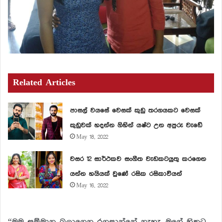
Related Articles
පාසල් වයසේ වෙසක් කුඩු තරගයකට වෙසක්
කුඩුවක් හදන්න ගිහින් යෂ්ට උන අපුරු වැඩේ
May 18, 2022
වසර 12 සාර්ථකව සංගීත වැඩකටයුතු කරගෙන
යන්න හයියක් වුණේ රසික රසිකාවියන්
May 16, 2022
“මම සම්මාන බලාගෙන රගපාන්නේ නැහැ. මගේ හිතට