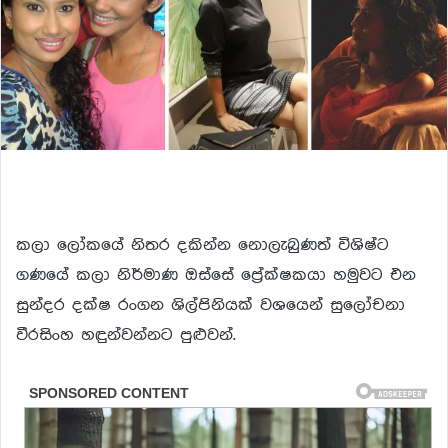
කලා ලෝකයේ නිතර දකින්න නොලැබුණත් විශිෂ්ට
ගණයේ කලා නිර්මාණ ඔස්සේ ප්‍රේක්ෂකයා හමුවට එන
සුන්දර දක්ෂ රංගන ශිල්පිනියක් වශයෙන් සුලෝචනා
වීරසිංහ හඳුන්වන්නට පුළුවන්.