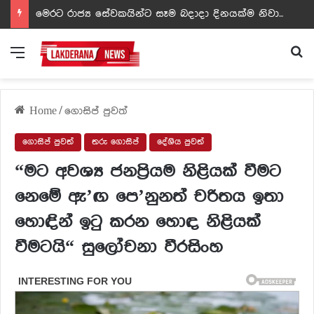
ඩඩ්ලිට දෙවෙනි නොවූ රත්න සහල් අධිපති..- PHOTOS
Menu
Se
Home
/
ගොසිප් පුවත්
ගොසිප් පුවත්
තරු ගොසිප්
දේශිය පුවත්
“මට අවශ්‍ය ජනප්‍රියම නිළියක් වීමට
නෙමේ ඇ’ඟ පෙ’නුනත් චරිතය ඉතා
හොඳින් ඉටු කරන හොඳ නිළියක්
වීමටයි“ සුලෝචනා වීරසිංහ