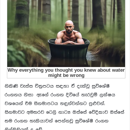
නිකිණි වැස්ස චිත්‍රපටය සඳහා ඒ දැක්වූ සුවිශේෂී
රංගනය නිසා ඇගේ රංගන දිවියේ හැරවුම් ලක්ෂය
වශයෙන් එම සිනමාපටය හඳුන්වන්නට පුළුවන්.
සිනමාවට අමතරව ටෙලි නාට්‍ය ඔස්සේ වේදිකාව ඔස්සේ
තම රංගන හැකියාවන් පෙන්නවූ සුවිශේෂී රංගන
ශිල්පිනියක් ද වේ.