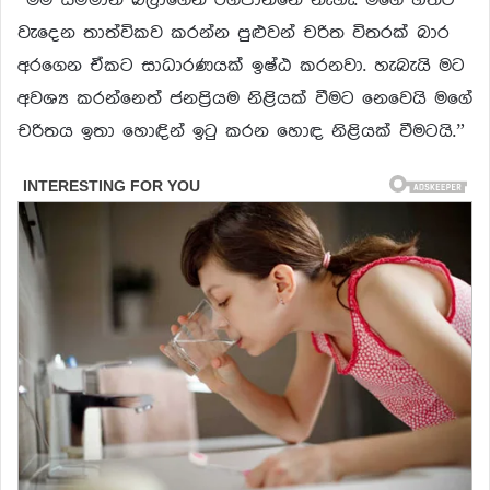
වැදෙන තාත්විකව කරන්න පුළුවන් චරිත විතරක් බාර
අරගෙන ඒකට සාධාරණයක් ඉෂ්ඨ කරනවා. හැබැයි මට
අවශ්‍ය කරන්නෙත් ජනප්‍රියම නිළියක් වීමට නෙවෙයි මගේ
චරිතය ඉතා හොඳින් ඉටු කරන හොඳ නිළියක් වීමටයි.”