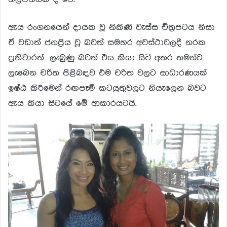
ඇය රංගනයෙන් දායක වූ නිකිණි වැස්ස චිත්‍රපටය නිසා
ඒ වඩාත් ජනප්‍රිය වූ බවත් සමහර අවස්ථාවලදී නරක
ප්‍රතිචාරත් ලැබුණු බවත් එය කියා සිටි අතර තමන්ට
ලැබෙන චරිත පිළිබඳව එම චරිත වලට සාධාරණයක්
ඉෂ්ඨ කිරීමෙන් රඟපෑම් කටයුතුවලට නියැලෙන බවට
ඇය කියා සිටයේ මේ ආකාරයටයි.