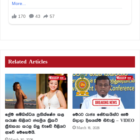
Related Articles
ප්‍රේම සම්බන්ධය ප්‍රතික්ෂේප කළ
මෙරට රාජ්‍ය සේවකයින්ට සෑම
තරුණ නිළියට ජනප්‍රිය ක්‍රිකට්
බදාදා දිනයක්ම නිවාඩු – VIDEO
ක්‍රීඩකයා කරපු බලු වැඩේ එළියට
March 16, 2026
ආවේ මෙහෙමයි.