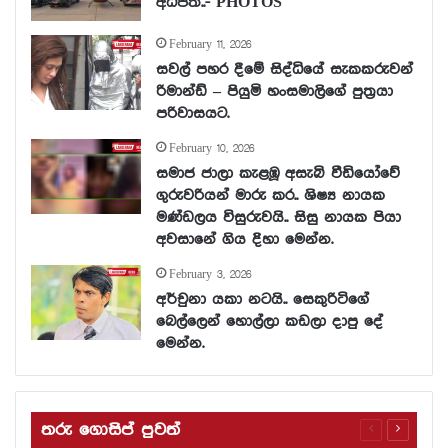
අධිපති..- PHOTOS
February 11, 2026
සවල් පහර දීමේ සිද්ධියේ සැකකරුවන්
රිමාන්ඩ් – පියුමි හංසමාලිගේ පුත්‍රයා
පරිවාසයට.
February 10, 2026
සමාජ ජාලා කැළඹූ අසැබි වීඩියෝවේ
ගුරුවරියන් මාරු කර.. ශිෂ්‍ය නායක
මණ්ඩලය විසුරුවයි.. සිසු නායක පියා
අවසානේ ගිය දිහා මෙන්න.
February 3, 2026
අර්චුනා යකා නටයි.. සෙකුරිටිගේ
බෙල්ලෙන් හොල්ලා කඩලා දාපු දේ
මෙන්න.
තරු ගොසිප් පුවත්
Previous
Next