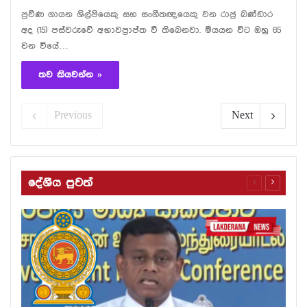
ප්‍රවීණ ගායන ශිල්පියෙකු සහ සංගීතඥයෙකු වන රාජු බණ්ඩාර
අද (15) පස්වරුවේ අභාවප්‍රාප්ත වී තිබෙනවා. මියයන විට ඔහු 65
වන වියේ…
තව කියවන්න »
Previous
Next
දේශීය පුවත්
Previous
Next
page
page