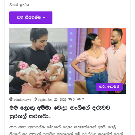
වගේ ඉන්න…
තව කියවන්න »
තරු ගොසිප්
admin-news
September 29, 2025
0
7
මම ලොකු අම්මා වෙලා නංගිගේ දරුවව
සුරතල් කරනවා..
ඇය ගැන දැනගන්න බොහෝ දෙනා කැමැත්තෙන් ඇති. ටෙලි
තිරයේ කා අතරත් ජනප්‍රිය ඇයගෙන් මේ දවස්වල කාගේත් නෙත්