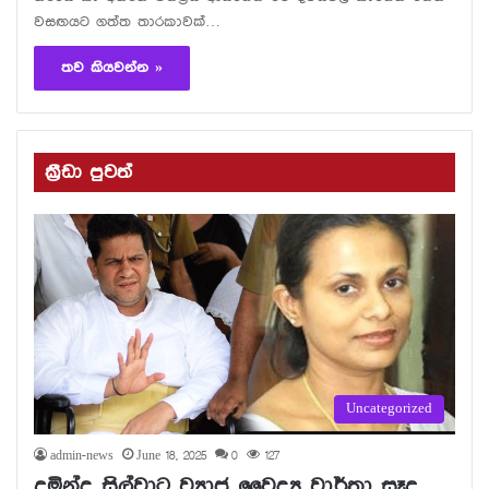
වසඟයට ගත්ත තාරකාවක්…
තව කියවන්න »
ක්‍රීඩා පුවත්
Uncategorized
admin-news
June 18, 2025
0
127
දුමින්ද සිල්වාට ව්‍යාජ වෛද්‍ය වාර්තා සෑදූ