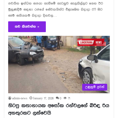
පවතින ඉන්ධන සපයා ගැනීමේ ගැටලුව සැලකිල්ලට ගෙන ඊට
මුහුණදීම සඳහා රජයේ සේවකයින්ට එළැඹෙන බදාදා (17) සිට
සෑම සතියකම බදාදා දිනවල…
තව කියවන්න »
උණුසුම් පුවත්
admin-news
January 17, 2026
0
71
හිටපු කතානායක අසෝක රන්වලගේ බිරිඳ රිය
අනතුරකට ලක්වෙයි