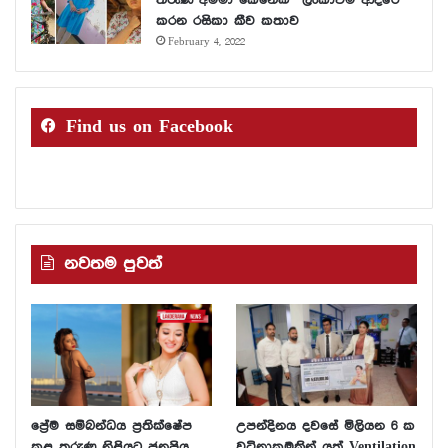
කරන රසිකා කීව කතාව
February 4, 2022
Find us on Facebook
නවතම පුවත්
ප්‍රේම සම්බන්ධය ප්‍රතික්ෂේප
උපන්දිනය දවසේ මිලියන 6 ක
කළ තරුණ නිළියට ජනප්‍රිය
වටිනාකමකින් යුත් Ventilation