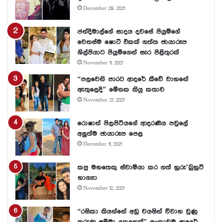
December 29, 2021
ජන්දිමාල්ගේ සාදය දවසේ පියුමිගේ
වෙනස්ම ෂොට් එකක් ගත්ත ඡායාරූප
ශිල්පියාට පියුමිගෙන් සැර පිළිතුරක්
November 11, 2021
“පලවෙනි පාරට ආදරේ කීවේ වාහනේ
ඇතුලෙදි” මේනක කියූ කතාව
November 21, 2021
රොෂාන් පිලපිටියගේ ආදරණීය පවුලේ
අලුත්ම ඡායාරූප පෙළ
December 11, 2021
කපු මහතෙකු ස්වාමියා කර ගත් හුරු’බුහුටි
භාග්‍යා
November 12, 2021
“රසිකා කියන්නේ අඩු වයසින් විවාහ වුණු
තරුණ අම්මා කෙනෙක්” ලංකාවම ආදරේ