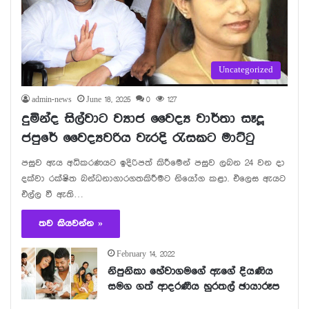
Uncategorized
admin-news
June 18, 2025
0
127
දුමින්ද සිල්වාට ව්‍යාජ වෛද්‍ය වාර්තා සෑදූ
ජපුරේ වෛද්‍යවරිය වැරදි රැසකට මාට්ටු
පසුව ඇය අධිකරණයට ඉදිරිපත් කිරීමෙන් පසුව ලබන 24 වන දා
දක්වා රක්ෂිත බන්ධනාගාරගතකිරීමට නියෝග කළා. එලෙස ඇයට
එල්ල වී ඇති…
තව කියවන්න »
February 14, 2022
නිපුනිකා හේවාගමගේ ඇගේ දියණිය
සමග ගත් ආදරණීය හුරතල් ඡායාරූප