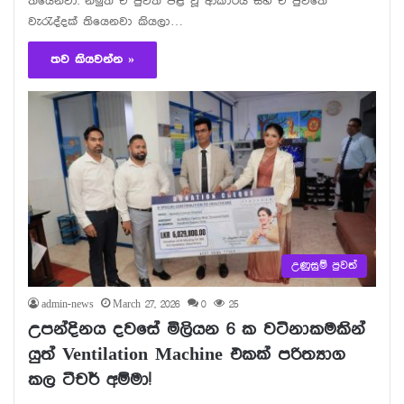
තියෙනවා. නමුත් ඒ පුවත පළ වූ ආකාරය සහ ඒ පුවතේ
වැරැද්දක් තියෙනවා කියලා…
තව කියවන්න »
උණුසුම් පුවත්
admin-news
March 27, 2026
0
25
උපන්දිනය දවසේ මිලියන 6 ක වටිනාකමකින්
යුත් Ventilation Machine එකක් පරිත්‍යාග
කල ටීචර් අම්මා!