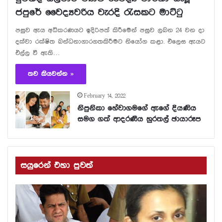
ජපුරේ වෛද්‍යවරිය වැරදි රැසකට මාට්ටු
පසුව ඇය අධිකරණයට ඉදිරිපත් කිරීමෙන් පසුව ලබන 24 වන දා
දක්වා රක්ෂිත බන්ධනාගාරගතකිරීමට නියෝග කළා. එලෙස ඇයට
එල්ල වී ඇති…
තව කියවන්න »
February 14, 2022
නිපුනිකා හේවාගමගේ ඇගේ දියණිය
සමග ගත් ආදරණීය හුරතල් ඡායාරූප
සයුරෙන් එහා පුවත්