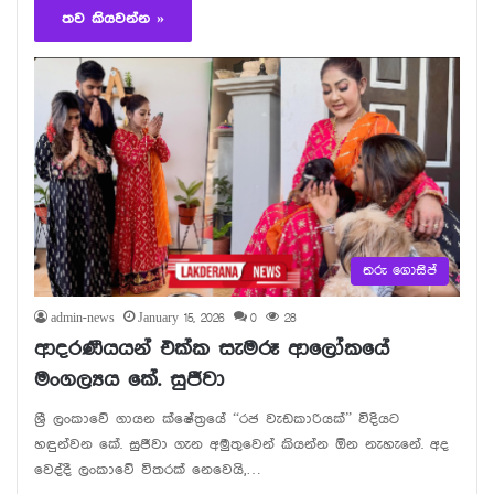
තව කියවන්න »
තරු ගොසිප්
admin-news
January 15, 2026
0
28
ආදරණීයයන් එක්ක සැමරූ ආලෝකයේ
මංගල්‍යය කේ. සුජීවා
ශ්‍රී ලංකාවේ ගායන ක්ෂේත්‍රයේ “රජ වැඩකාරියක්” විදියට
හඳුන්වන කේ. සුජීවා ගැන අමුතුවෙන් කියන්න ඕන නැහැනේ. අද
වෙද්දී ලංකාවේ විතරක් නෙවෙයි,…