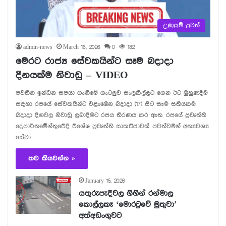
උණුසුම් පුවත්
admin-news
March 16, 2026
0
132
මෙරට රාජ්‍ය සේවකයින්ට සෑම බදාදා
දිනයක්ම නිවාඩු – VIDEO
පවතින ඉන්ධන සපයා ගැනීමේ ගැටලුව සැලකිල්ලට ගෙන ඊට මුහුණදීම
සඳහා රජයේ සේවකයින්ට එළැඹෙන බදාදා (17) සිට සෑම සතියකම
බදාදා දිනවල නිවාඩු ලබාදීමට රජය තීරණය කර ඇත. රජයේ ප්‍රවෘත්ති
දෙපාර්තමේන්තුවේදී විශේෂ ප්‍රවෘත්ති සාකච්ඡාවක් පවත්වමින් අත්‍යවශ්‍ය
සේවා…
තව කියවන්න »
January 15, 2026
යතුරුපැදිවල ගිහින් රන්මාල
කොල්ලකෑ ‘මොරටුවේ මුතුවා’
අත්අඩංගුවට