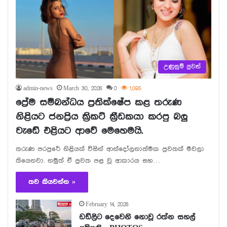
උණුසුම් පුවත්
admin-news
March 30, 2026
0
1,095
ප්‍රේම සම්බන්ධය ප්‍රතික්ෂේප කළ තරුණ
නිළියට ජනප්‍රිය ක්‍රිකට් ක්‍රීඩකයා කරපු බලු
වැඩේ එළියට ආවේ මෙහෙමයි.
තරුණ පරපුරේ නිළියක් විසින් ආන්දෝලනාත්මක පුවතක් මවලා
තියෙනවා. නමුත් ඒ පුවත පළ වූ ආකාරය සහ…
තව කියවන්න »
February 14, 2026
ඩඩ්ලිට දෙවෙනි නොවූ රත්න සහල්