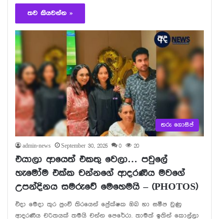
තව කියවන්න »
තරු ගොසිප්
admin-news
September 30, 2025
0
20
එයාලා ආයෙත් එකතු වෙලා… පවුලේ
හැමෝම එක්ක චන්නගේ ආදරණීය මවගේ
උපන්දිනය සමරුවේ මෙහෙමයි – (PHOTOS)
එදා මෙදා තුර පුංචි තිරයෙන් ප්‍රේක්ෂක ඔබ හා සමීප වුණු
ආදරණීය චරිතයක් තමයි චන්න පෙරේරා. තාමත් ඉතින් කොල්ලා