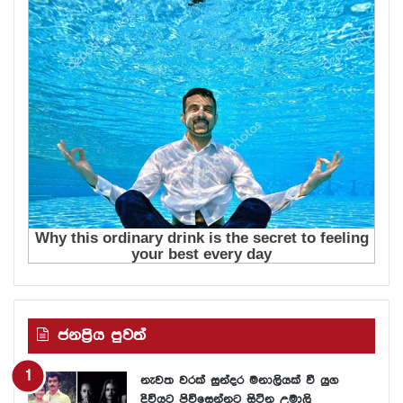
ජනප්‍රිය පුවත්
නැවත වරක් සුන්දර මනාලියක් වී යුග
දිවියට පිවිසෙන්නට සිටින උමාලි