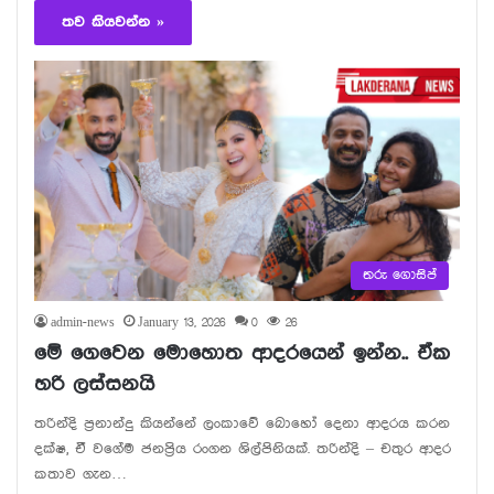
තව කියවන්න »
තරු ගොසිප්
admin-news
January 13, 2026
0
26
මේ ගෙවෙන මොහොත ආදරයෙන් ඉන්න.. ඒක
හරි ලස්සනයි
තරින්දි ප්‍රනාන්දු කියන්නේ ලංකාවේ බොහෝ දෙනා ආදරය කරන
දක්ෂ, ඒ වගේම ජනප්‍රිය රංගන ශිල්පිනියක්. තරින්දි – චතුර ආදර
කතාව ගැන…