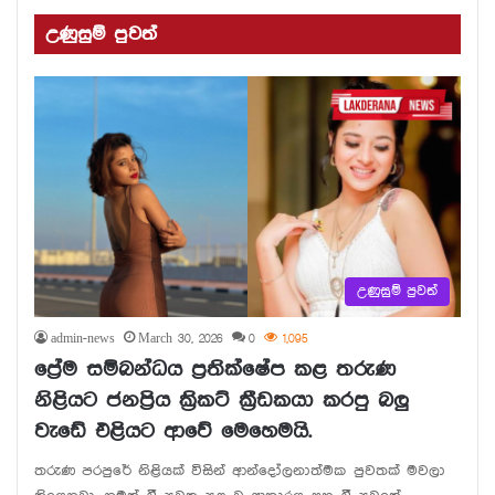
උණුසුම් පුවත්
උණුසුම් පුවත්
admin-news
March 30, 2026
0
1,095
ප්‍රේම සම්බන්ධය ප්‍රතික්ෂේප කළ තරුණ
නිළියට ජනප්‍රිය ක්‍රිකට් ක්‍රීඩකයා කරපු බලු
වැඩේ එළියට ආවේ මෙහෙමයි.
තරුණ පරපුරේ නිළියක් විසින් ආන්දෝලනාත්මක පුවතක් මවලා