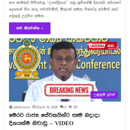
අප සැමගේ ජීවිතවල “උපන්දිනය” යනු සුවිශේෂී දිනයකි. බොහෝ
දෙනෙක් එය සාද පවත්වමින්, මිතුරන් සමඟ විනෝද වෙමින් හෝ
පවුලේ උදවිය සමඟ…
තව කියවන්න »
උණුසුම් පුවත්
admin-news
March 16, 2026
0
132
මෙරට රාජ්‍ය සේවකයින්ට සෑම බදාදා
දිනයක්ම නිවාඩු – VIDEO