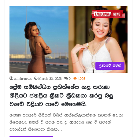
page
page
උණුසුම් පුවත්
admin-news
March 30, 2026
0
1,095
ප්‍රේම සම්බන්ධය ප්‍රතික්ෂේප කළ තරුණ
නිළියට ජනප්‍රිය ක්‍රිකට් ක්‍රීඩකයා කරපු බලු
වැඩේ එළියට ආවේ මෙහෙමයි.
තරුණ පරපුරේ නිළියක් විසින් ආන්දෝලනාත්මක පුවතක් මවලා
තියෙනවා. නමුත් ඒ පුවත පළ වූ ආකාරය සහ ඒ පුවතේ
වැරැද්දක් තියෙනවා කියලා…