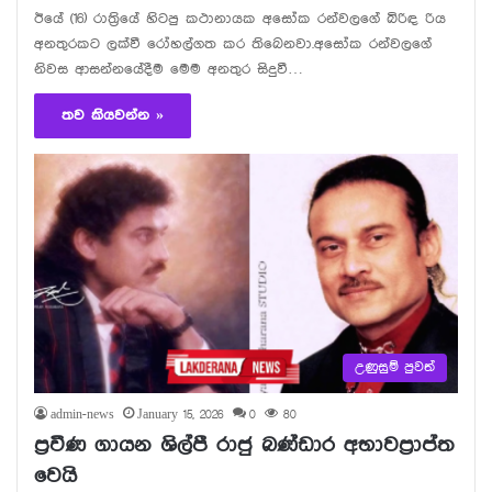
ඊයේ (16) රාත්‍රියේ හිටපු කථානායක අසෝක රන්වලගේ බිරිඳ රිය
අනතුරකට ලක්වී රෝහල්ගත කර තිබෙනවා.අසෝක රන්වලගේ
නිවස ආසන්නයේදීම මෙම අනතුර සිදුවී…
තව කියවන්න »
උණුසුම් පුවත්
admin-news
January 15, 2026
0
80
ප්‍රවීණ ගායන ශිල්පී රාජු බණ්ඩාර අභාවප්‍රාප්ත
වෙයි