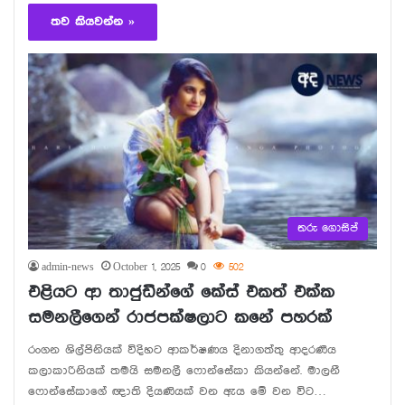
තව කියවන්න »
තරු ගොසිප්
admin-news
October 1, 2025
0
502
එළියට ආ තාජුඩීන්ගේ කේස් එකත් එක්ක
සමනලීගෙන් රාජපක්ෂලාට කනේ පහරක්
රංගන ශිල්පිනියක් විදිහට ආකර්ෂණය දිනාගත්තු ආදරණීය
කලාකාරිනියක් තමයි සමනලී ෆොන්සේකා කියන්නේ. මාලනී
ෆොන්සේකාගේ ඥාති දියණියක් වන ඇය මේ වන විට…