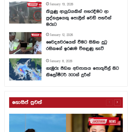
January 13, 2026
තියුණු ආයුධයකින් පහරදීමට ආ
පුද්ගලයෙකු පොලිස් වෙඩි පහරින්
මරුට
January 12, 2026
වෛද්‍යවරයෙක් වීමට සිහින දුටු
රසිකගේ ඉරණම විසඳුණු හැටි
January 8, 2026
ගැඹුරු පීඩන අවපාතය පොතුවිල් සිට
කිලෝමීටර් 300ක් දුරින්
ගොසිප් පුවත්
Previous
Next
page
page