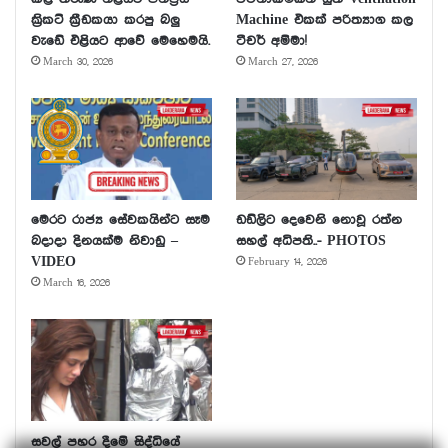
ක්‍රිකට් ක්‍රීඩකයා කරපු බලු
Machine එකක් පරිත්‍යාග කල
වැඩේ එළියට ආවේ මෙහෙමයි.
ටීචර් අම්මා!
March 30, 2026
March 27, 2026
මෙරට රාජ්‍ය සේවකයින්ට සෑම
ඩඩ්ලිට දෙවෙනි නොවූ රත්න
බදාදා දිනයක්ම නිවාඩු –
සහල් අධිපති..- PHOTOS
VIDEO
February 14, 2026
March 16, 2026
සවල් පහර දීමේ සිද්ධියේ