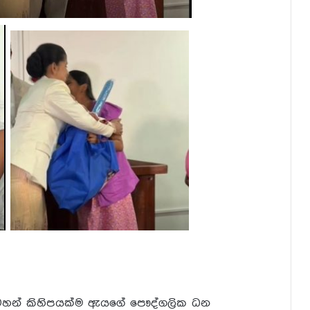
ටහන් කිහිපයක්ම ඇයගේ පෞද්ගලික ධන