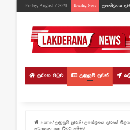
Friday, August 7 2026
උපන්දිනය දවස
Breaking News
ප්‍රධාන පිටුව
උණුසුම් පුවත්
දේශ
Home
/
උණුසුම් පුවත්
/
උපන්දිනය දවසේ මිලියන
පරිත්‍යාග කල ටීචර් අම්මා!