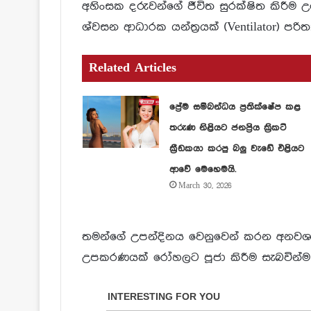
අහිංසක දරුවන්ගේ ජීවිත සුරක්ෂිත කිරීම 
ශ්වසන ආධාරක යන්ත්‍රයක් (Ventilator) පරි
Related Articles
ප්‍රේම සම්බන්ධය ප්‍රතික්ෂේප කළ
තරුණ නිළියට ජනප්‍රිය ක්‍රිකට්
ක්‍රීඩකයා කරපු බලු වැඩේ එළියට
ආවේ මෙහෙමයි.
March 30, 2026
තමන්ගේ උපන්දිනය වෙනුවෙන් කරන අනවශ්‍ය
උපකරණයක් රෝහලට පූජා කිරීම සැබවින්ම අග