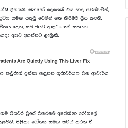
ශේෂී දිනයකි. බොහෝ දෙනෙක් එය සාද පවත්වමින්,
ිය සමඟ සතුටු වෙමින් ගත කිරීමට ප්‍රිය කරති.
 ජීවිතය දෙන, සමාජයට ආදර්ශයක් සපයන
ියදා අපට අසන්නට ලැබුණි.
 අප කවුරුත් දන්නා හඳුනන ගුරුවරියක වන ආචාර්ය
ධානතම පියවර වූයේ මහරගම අපේක්ෂා රෝහලේ
වෙනුවෙනි. පිළිකා රෝගය සමඟ සටන් කරන ඒ