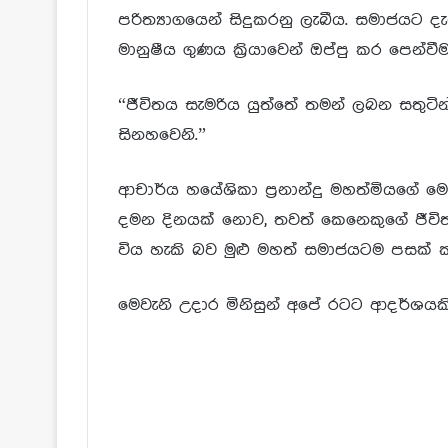
පරිත්‍යාගයෙන් සිදුකරනු ලැබීය. සමාජයට ද
මානුෂීය ගුණය ක්‍රියාවෙන් ඔප්පු කර පෙන්ව
“ජීවිතය සැමරිය යුත්තේ තමන් ලබන සතුට
සිනහවෙනි.”
ආචාර්ය හයේශිකා ප්‍රනාන්දු මහත්මියගේ මෙම 
දමන දිනයක් නොව, තවත් කෙනෙකුගේ ජීව
විය හැකි බව මුළු මහත් සමාජයටම පසක් ක
මෙවැනි උදාර මිනිසුන් අපේ රටට ආදර්ශයකි