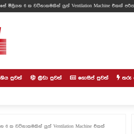
ේ මිලියන 6 ක වටිනාකමකින් යුත් Ventilation Machine එකක් පරිත්
ිය පුවත්
ක්‍රීඩා පුවත්
ගොසිප් පුවත්
තරු 
 6 ක වටිනාකමකින් යුත් Ventilation Machine එකක්