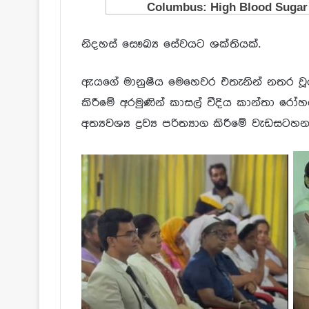
නිදහස් සෞඛ්‍ය සේවයට ශක්තියක්.
ඇයගේ මානුෂීය මෙහෙවර එතැනින් නතර වූය
කිරීමේ අරමුණින් කාසල් වීදිය කාන්තා රෝහ
අත්‍යවශ්‍ය ද්‍රව්‍ය පරිත්‍යාග කිරීමේ වැඩසට