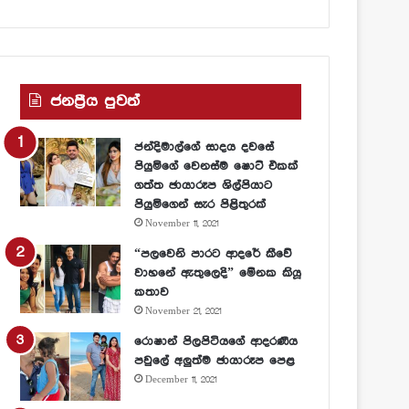
ජනප්‍රීය පුවත්
ජන්දිමාල්ගේ සාදය දවසේ
පියුමිගේ වෙනස්ම ෂොට් එකක්
ගත්ත ඡායාරූප ශිල්පියාට
පියුමිගෙන් සැර පිළිතුරක්
November 11, 2021
“පලවෙනි පාරට ආදරේ කීවේ
වාහනේ ඇතුලෙදි” මේනක කියූ
කතාව
November 21, 2021
රොෂාන් පිලපිටියගේ ආදරණීය
පවුලේ අලුත්ම ඡායාරූප පෙළ
December 11, 2021