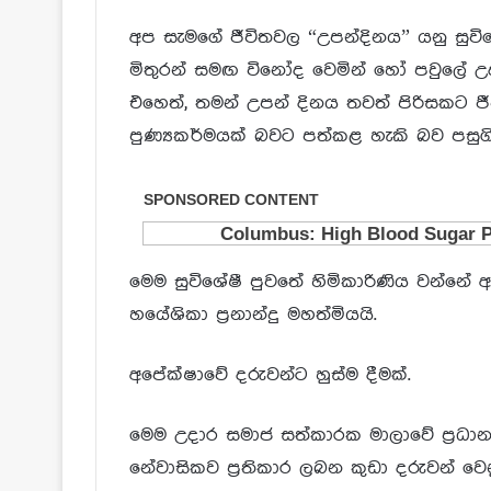
අප සැමගේ ජීවිතවල “උපන්දිනය” යනු සුවි
මිතුරන් සමඟ විනෝද වෙමින් හෝ පවුලේ උදව
එහෙත්, තමන් උපන් දිනය තවත් පිරිසකට
පුණ්‍යකර්මයක් බවට පත්කළ හැකි බව පසුග
මෙම සුවිශේෂී පුවතේ හිමිකාරිණිය වන්නේ
හයේශිකා ප්‍රනාන්දු මහත්මියයි.
අපේක්ෂාවේ දරුවන්ට හුස්ම දීමක්.
මෙම උදාර සමාජ සත්කාරක මාලාවේ ප්‍ර
නේවාසිකව ප්‍රතිකාර ලබන කුඩා දරුවන් 