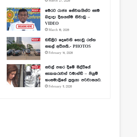
March 27, 2026
මෙරට රාජ්‍ය සේවකයින්ට සෑම
බදාදා දිනයක්ම නිවාඩු –
VIDEO
March 16, 2026
ඩඩ්ලිට දෙවෙනි නොවූ රත්න
සහල් අධිපති..- PHOTOS
February 14, 2026
සවල් පහර දීමේ සිද්ධියේ
සැකකරුවන් රිමාන්ඩ් – පියුමි
හංසමාලිගේ පුත්‍රයා පරිවාසයට.
February 11, 2026