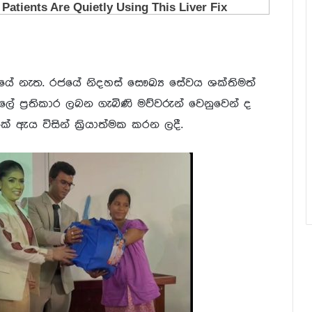
ේ නැත. රජයේ නිදහස් සෞඛ්‍ය සේවය ශක්තිමත්
ලේ ප්‍රතිකාර ලබන ගැබිණි මව්වරුන් වෙනුවෙන් ද
හනක් ඇය විසින් ක්‍රියාත්මක කරන ලදී.