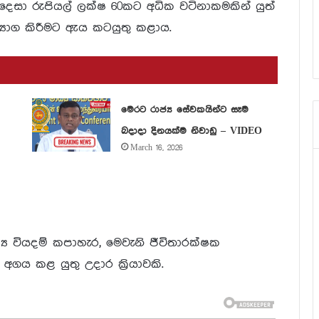
උදෙසා රුපියල් ලක්ෂ 60කට අධික වටිනාකමකින් යුත්
ත්‍යාග කිරීමට ඇය කටයුතු කළාය.
මෙරට රාජ්‍ය සේවකයින්ට සෑම
බදාදා දිනයක්ම නිවාඩු – VIDEO
March 16, 2026
 වියදම් කපාහැර, මෙවැනි ජීවිතාරක්ෂක
ය කළ යුතු උදාර ක්‍රියාවකි.