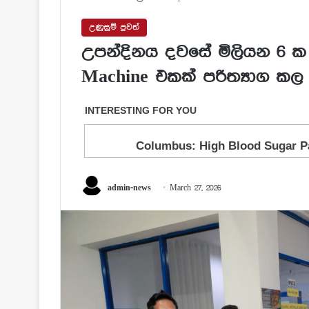
උණුසුම් පුවත්
උපන්දිනය දවසේ මිලියන 6 ක ව
Machine එකක් පරිත්‍යාග කල ට
admin-news
March 27, 2026