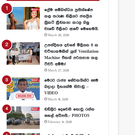
ප්‍රේම සම්බන්ධය ප්‍රතික්ෂේප
කළ තරුණ නිළියට ජනප්‍රිය
ක්‍රිකට් ක්‍රීඩකයා කරපු බලු
වැඩේ එළියට ආවේ මෙහෙමයි.
March 30, 2026
උපන්දිනය දවසේ මිලියන 6 ක
වටිනාකමකින් යුත් Ventilation
Machine එකක් පරිත්‍යාග කල
ටීචර් අම්මා!
March 27, 2026
මෙරට රාජ්‍ය සේවකයින්ට සෑම
බදාදා දිනයක්ම නිවාඩු –
VIDEO
March 16, 2026
ඩඩ්ලිට දෙවෙනි නොවූ රත්න
සහල් අධිපති..- PHOTOS
February 14, 2026