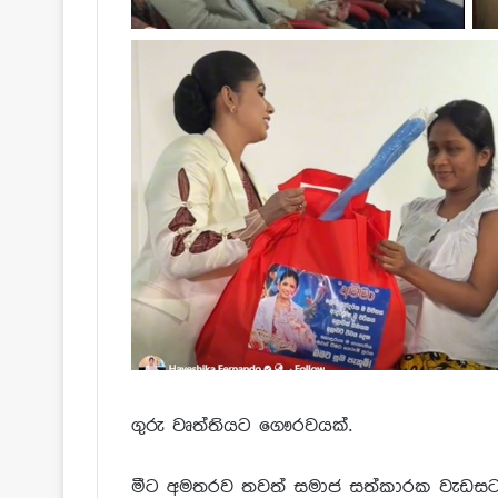
ගුරු වෘත්තියට ගෞරවයක්.
මීට අමතරව තවත් සමාජ සත්කාරක වැඩස