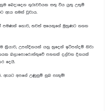
ැනුම බෙදාදෙන ගුරුවරියක සතු විය යුතු උතුම්
ීමට ඇය සමත් වූවාය.
ින් පමණක් නොව, තවත් අයෙකුගේ මුහුණට නගන
ක්‍රියාව, උපන්දිනයක් යනු හුදෙක් ඉටිපන්දම් නිවා
ිතයක බලාපොරොත්තුවේ පහනක් දල්වන දිනයක්
ර දෙයි.
. ඇයට අපගේ උණුසුම් සුබ පැතුම්!