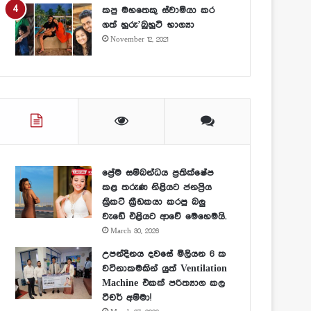
කපු මහතෙකු ස්වාමියා කර
ගත් හුරු’බුහුටි භාග්‍යා
November 12, 2021
ප්‍රේම සම්බන්ධය ප්‍රතික්ෂේප
කළ තරුණ නිළියට ජනප්‍රිය
ක්‍රිකට් ක්‍රීඩකයා කරපු බලු
වැඩේ එළියට ආවේ මෙහෙමයි.
March 30, 2026
උපන්දිනය දවසේ මිලියන 6 ක
වටිනාකමකින් යුත් Ventilation
Machine එකක් පරිත්‍යාග කල
ටීචර් අම්මා!