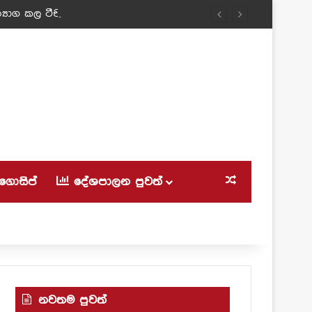
‍යාග කල ටීචර් අම්මා!
ගොසිප්
දේශපාලන පුවත්
Random Article
නවතම පුවත්