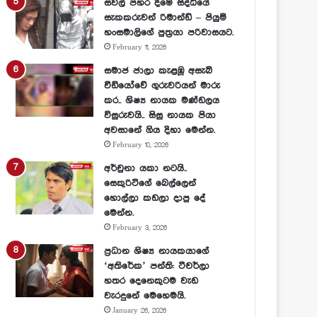
සවල් පහර දීමේ සිද්ධියේ
සැකකරුවන් රිමාන්ඩ් – පියුමි
හංසමාලිගේ පුත්‍රයා පරිවාසයට.
February 11, 2026
සමාජ ජාලා කැළඹූ අසැබි
වීඩියෝවේ ගුරුවරියන් මාරු
කර.. ශිෂ්‍ය නායක මණ්ඩලය
විසුරුවයි.. සිසු නායක පියා
අවසානේ ගිය දිහා මෙන්න.
February 10, 2026
අර්චුනා යකා නටයි..
සෙකුරිටිගේ බෙල්ලෙන්
හොල්ලා කඩලා දාපු දේ
මෙන්න.
February 3, 2026
ප්‍රධාන ශිෂ්‍ය නායකයාගේ
‘අතිරේක’ පන්ති: ටීචර්ලා
හතර දෙනෙකුටම වැඩ
වැරදුනේ මෙහෙමයි.
January 26, 2026