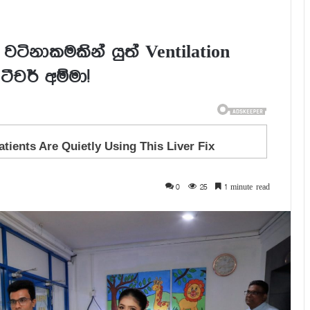
ටිනාකමකින් යුත් Ventilation
ීචර් අම්මා!
0
25
1 minute read