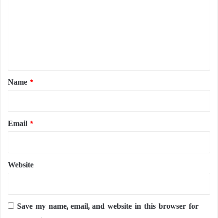
m
m
e
n
t
*
Name
*
Email
*
Website
Save my name, email, and website in this browser for