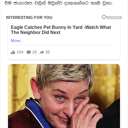
එම ඡායාරූප වලින් ඔවුන්ව දැකගන්නට හැකි වුනා.