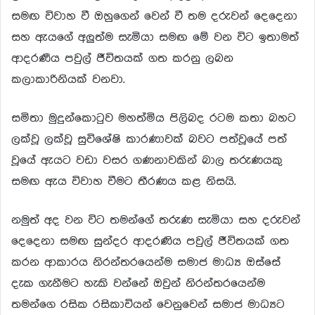
සමඟ විවාහ වී ඔහුගෙන් වෙන් වී තම දරුවන් දෙදෙනා
සහ ඇයගේ අලුත්ම සැමියා සමඟ මේ වන විට ඉතාමත්
ආදරණීය පවුල් ජීවිතයක් ගත කරනු ලබන
කලාකාරිනියක් වනවා.
සමිතා මුදුන්කොටුව මහත්මිය පිලිබද රටම කතා බහට
ලක්වූ ලක්වූ සුවිශේෂි කාරණාවක් බවට පත්වූයේ පත්
වූයේ ඇයට වඩා වසර ගණනාවකින් බාල තරුණයකු
සමඟ ඇය විවාහ වීමට තීරණය කළ නිසයි.
නමුත් අද වන විට තමන්ගේ තරුණ සැමියා සහ දරුවන්
දෙදෙනා සමඟ සුන්දර ආදරණිය පවුල් ජීවිතයක් ගත
කරන ආකාරය නිරන්තරයෙන්ම සමාජ මාධ්‍ය ඔස්සේ
දැක ගැනීමට හැකි වන්නේ ඔවුන් නිරන්තරයෙන්ම
තමන්ගෙ රසික රසිකාවියන් වෙනුවෙන් සමාජ මාධ්‍යට