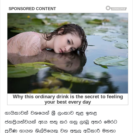
ගායිකාවක් වශයෙන් ශ්‍රී ලංකාව තුළ ඉහළ
ජනප්‍රියත්වයක් ඇය සතු කර ගනු ලැබූ අතර මෙරට
ප්‍රවීණ ගායන ශිල්පියෙකු වන අතුල අධිකාරි මහතා