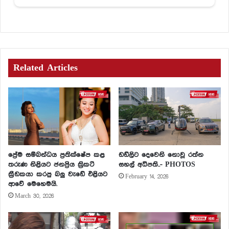
Related Articles
ප්‍රේම සම්බන්ධය ප්‍රතික්ෂේප කළ
ඩඩ්ලිට දෙවෙනි නොවූ රත්න
තරුණ නිළියට ජනප්‍රිය ක්‍රිකට්
සහල් අධිපති..- PHOTOS
ක්‍රීඩකයා කරපු බලු වැඩේ එළියට
February 14, 2026
ආවේ මෙහෙමයි.
March 30, 2026