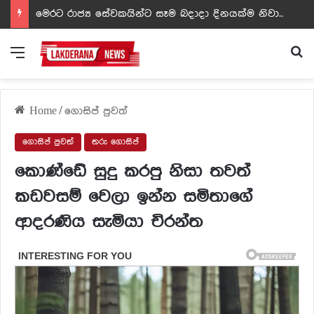
ඩඩ්ලිට දෙවෙනි නොවූ රත්න සහල් අධිපති..- PHOTOS
Menu
Se
Home
/
ගොසිප් පුවත්
ගොසිප් පුවත්
තරු ගොසිප්
කොණ්ඩේ සුදු කරපු නිසා තවත්
කඩවසම් වෙලා ඉන්න සමිතාගේ
ආදරණිය සැමියා චිරන්ත