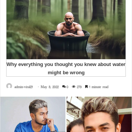
admin-viral21
May 3, 2022
0
273
1 minute read