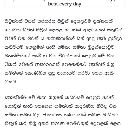
ඔවුන්ගේ වයස් පරතරය ඔවුන් දෙපලටම ප්‍රශ්නයක්
නොවන බවත් ඔවුන් දෙපළ ගොඩක් ආදරයෙන් සතුටින්
ජීවත් වන බවත් ය තරුණියන්ගේ සිත් ඇද ඇති සුන්දර
කඩවසම් පෙනුමක් ඇති සමිතා සමිතා මුදුන්කොටුව
මහත්මියගේ සැමියා වන චිරන්තගේ පෙනුම මේ වන
ටිකක් වෙනස් ආකාරයෙන් පෙනෙන්නට ඇත්තේ ඔහු
තමන්ගේ කොණ්ඩය සුදු පැහැයට හරවා ගෙන ඇති
නිසයි.
සැබැවින්ම මේ නිසා ඔහුගේ කඩවසම් පෙනුම තවත්
හොඳින් කැපී පෙනෙන තමන්ගේ ආදරණීය බිරිඳ වන
සමිතා සමග ඔහු ඡායාරූප ගණනාවක් සමාජ මාධ්‍යට
නිකුත් කර තිබූ අතර තරුණ පෙම්වතුන් දෙපලක් ලෙස