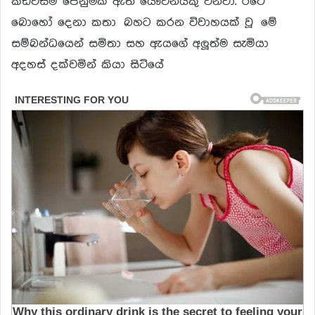
කඩවසම් පෙනුමක් ඇති යෞවනයකු වනවා. රටේ
බොහෝ දෙනා කතා බහට කරන විවාහයක් වූ මේ
සම්බන්ධයෙන් සමිතා සහ ඇයගේ අලූත්ම සැමියා
අදහස් දක්වමින් කියා සිටියේ