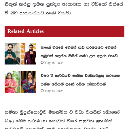
නිකුත් කරනු ලබන සුන්දර ඡායාරූප හා වීඩියෝ ඔස්සේ
ඒ බව දැකගන්නට හැකි වනවා.
Related Articles
පාසල් වයසේ වෙසක් කුඩු තරගයකට වෙසක්
කුඩුවක් හදන්න ගිහින් යෂ්ට උන අපුරු වැඩේ
May 18, 2022
වසර 12 සාර්ථකව සංගීත වැඩකටයුතු කරගෙන
යන්න හයියක් වුණේ රසික රසිකාවියන්
May 16, 2022
සමිතා මුදුන්කොටුව මහත්මිය ට වඩා වයසින් බොහෝ
බාල මෙම තරුණයා යොවුන් වියේ පසුවන ඉතාමත්