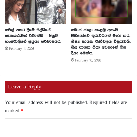
සවල් පහර දීමේ සිද්ධියේ
සමාජ ජාලා කැළඹූ අසැබි
සැකකරුවන් රිමාන්ඩ් – පියුමි
වීඩියෝවේ ගුරුවරියන් මාරු කර..
හංසමාලිගේ පුත්‍රයා පරිවාසයට.
ශිෂ්‍ය නායක මණ්ඩලය විසුරුවයි..
සිසු නායක පියා අවසානේ ගිය
February 11, 2026
දිහා මෙන්න.
February 10, 2026
Leave a Reply
Your email address will not be published.
Required fields are
marked
*
C
o