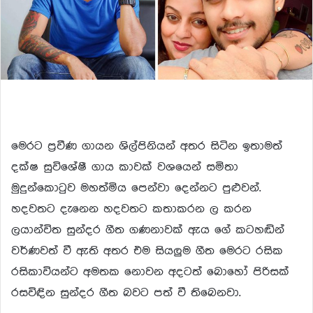
මෙරට ප්‍රවීණ ගායන ශිල්පිනියන් අතර සිටින ඉතාමත්
දක්ෂ සුවිශේෂී ගාය කාවක් වශයෙන් සමිතා
මුදුන්කොටුව මහත්මිය පෙන්වා දෙන්නට පුළුවන්.
හදවතට දැනෙන හදවතට කතාකරන ල කරන
ලයාන්විත සුන්දර ගීත ගණනාවක් ඇය ගේ කටහඬින්
වර්ණවත් වී ඇති අතර එම සියලුම ගීත මෙරට රසික
රසිකාවියන්ට අමතක නොවන අදටත් බොහෝ පිරිසක්
රසවිඳින සුන්දර ගීත බවට පත් වී තිබෙනවා.