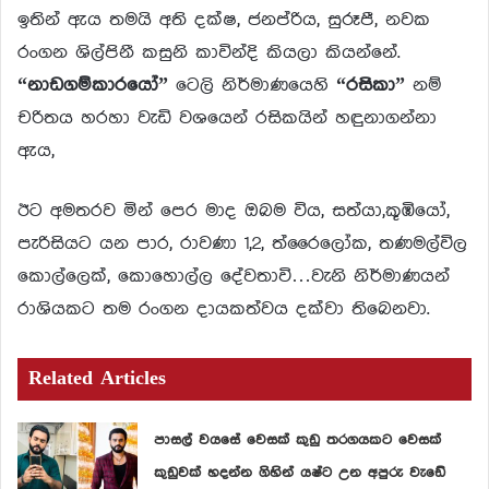
ඉතින් ඇය තමයි අති දක්ෂ, ජනප්රිය, සුරූපී, නවක
රංගන ශිල්පිනී කසුනි කාවින්දි කියලා කියන්නේ.
“නාඩගම්කාරයෝ”
ටෙලි නිර්මාණයෙහි
“රසිකා”
නම්
චරිතය හරහා වැඩි වශයෙන් රසිකයින් හඳුනාගන්නා
ඇය,
ඊට අමතරව මින් පෙර මාද ඔබම විය, සත්යා,කූඹියෝ,
පැරිසියට යන පාර, රාවණා 1,2, ත්රෛලෝක, තණමල්විල
කොල්ලෙක්, කොහොල්ල දේවතාවි…වැනි නිර්මාණයන්
රාශියකට තම රංගන දායකත්වය දක්වා තිබෙනවා.
Related Articles
පාසල් වයසේ වෙසක් කුඩු තරගයකට වෙසක්
කුඩුවක් හදන්න ගිහින් යෂ්ට උන අපුරු වැඩේ