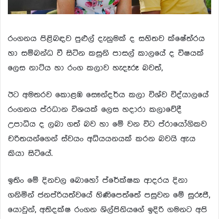
රංගනය පිළිබඳව පුළුල් දැනුමක් ද සහිතව ක්ෂේත්රය
හා සම්බන්ධ වී සිටින කසුනි පාසල් කාලයේ ද විෂයක්
ලෙස නාට්ය හා රංග කලාව හැදෑරූ බවත්,
ඊට අමතරව කොළඹ සෞන්දර්ය කලා විශ්ව විද්යාලයේ
රංගනය ප්රධාන විශයක් ලෙස හදාරා කලාවේදී
උපාධිය ද ලබා ගත් බව හා මේ වන විට ප්රායෝගිකව
චරිතයන්ගෙන් ස්වයං අධ්යයනයක් කරන බවයි ඇය
කියා සිටියේ.
ඉතිං මේ දිනවල බොහෝ ප්රේක්ෂක ආදරය දිනා
ගනිමින් ජනප්රියත්වයේ හිණිපෙත්තේ පසුවන මේ සුරූපී,
යොවුන්, අතිදක්ෂ රංගන ශිල්පිනියගේ ඉදිරි ගමනට අපි