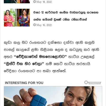
May 18, 2022
වසර 12 සාර්ථකව සංගීත වැඩකටයුතු කරගෙන
යන්න හයියක් වුණේ රසික රසිකාවියන්
May 16, 2022
කුඩා කල සිට රංගනයට දක්ෂතා දක්වා ඇති කසුනි
පාසල් කාලයේ ළමා නිළියක ලෙස ද කටයුතු කර ඇති
අතර
“වේදිකාවෙන් මහපොළොවට”
නාට්ය උළෙලේ
“ලිස්ට් එක හිර වෙලා”
නම් කෙටි නාට්ය හරහායි
වේදිකා රංගනයට පා තබා ඇත්තේ.