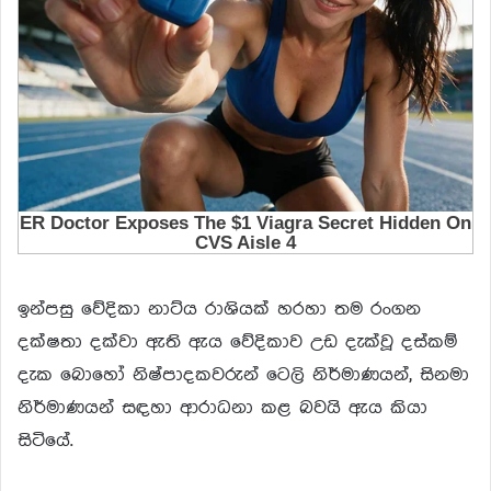
ඉන්පසු වේදිකා නාට්ය රාශියක් හරහා තම රංගන
දක්ෂතා දක්වා ඇති ඇය වේදිකාව උඩ දැක්වූ දස්කම්
දැක බොහෝ නිෂ්පාදකවරුන් ටෙලි නිර්මාණයන්, සිනමා
නිර්මාණයන් සඳහා ආරාධනා කළ බවයි ඇය කියා
සිටියේ.