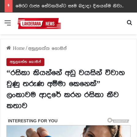
ඩඩ්ලිට දෙවෙනි නොවූ රත්න සහල් අධිපති..- PHOTOS
Menu
Se
Home
/
අහුලගත්ත ගොසිප්
අහුලගත්ත ගොසිප්
“රසිකා කියන්නේ අඩු වයසින් විවාහ
වුණු තරුණ අම්මා කෙනෙක්”
ලංකාවම ආදරේ කරන රසිකා කීව
කතාව