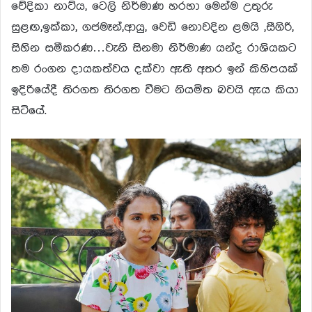
වේදිකා නාට්ය, ටෙලි නිර්මාණ හරහා මෙන්ම උතුරු
සුළඟ,ඉක්කා, ගජමෑන්,ආයු, වෙඩි නොවදින ළමයි ,සීගිරි,
සිහින සමීකරණ…වැනි සිනමා නිර්මාණ යන්ද රාශියකට
තම රංගන දායකත්වය දක්වා ඇති අතර ඉන් කිහිපයක්
ඉදිරියේදී තිරගත තිරගත වීමට නියමිත බවයි ඇය කියා
සිටියේ.