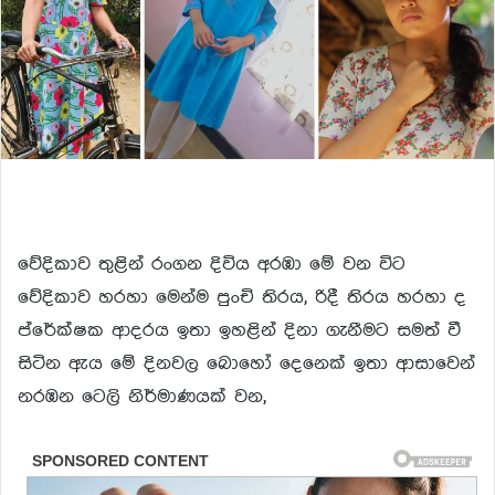
වේදිකාව තුළින් රංගන දිවිය අරඹා මේ වන විට
වේදිකාව හරහා මෙන්ම පුංචි තිරය, රිදී තිරය හරහා ද
ප්රේක්ෂක ආදරය ඉතා ඉහළින් දිනා ගැනීමට සමත් වී
සිටින ඇය මේ දිනවල බොහෝ දෙනෙක් ඉතා ආසාවෙන්
නරඹන ටෙලි නිර්මාණයක් වන,