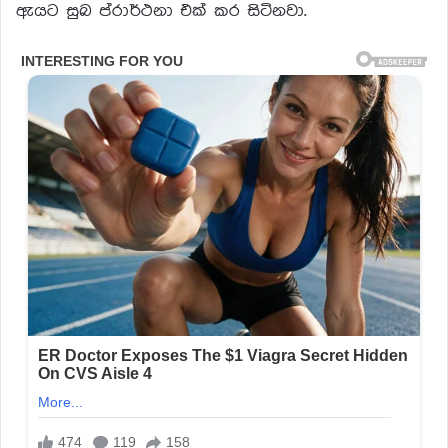
ඇයට සුබ ප්රාර්ථනා එක් කර සිටිනවා.