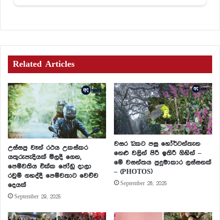
Related Articles
වසර 12කට පසු හෝර්ටන්තැන
උස්සපු වෑන් රථය උකස්කර
නෙළු වලින් පිරී ඉතිරී ගිහින් –
යතුරුපැදියක් මිලදී ගෙන,
මේ වසන්තය පුදුමාකාර ලස්සනක්
පෙම්වතිය එක්ක ජෝඩු දාලා
– (PHOTOS)
රවුම් ගහද්දී පෙම්වතාට වෙච්ච
September 28, 2025
දෙයක්
September 29, 2025