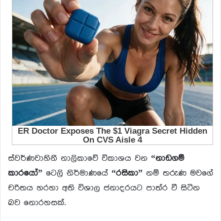
ස්වර්ණවාහිනී නාලිකාවේ විකාශය වන
“නාඩගම්
කාරයෝ”
ටෙලි නිර්මාණයේ
“රසිකා”
නම් තරුණ මවගේ
චරිතය හරහා අති විශාල ජනාදරයට පාත්ර වී සිටින
බව නොරහසක්.