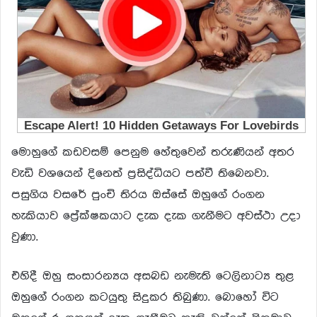
මොහුගේ කඩවසම් පෙනුම හේතුවෙන් තරුණියන් අතර
වැඩි වශයෙන් දිනෙත් ප්‍රසිද්ධියට පත්වී තිබෙනවා.
පසුගිය වසරේ පුංචි තිරය ඔස්සේ ඔහුගේ රංගන
හැකියාව ප්‍රේක්ෂකයාට දැක දැක ගැනීමට අවස්ථා උදා
වුණා.
එහිදී ඔහු සංසාරන්‍යය අසබඩ නැමැති ටෙලිනාට්‍ය තුළ
ඔහුගේ රංගන කටයුතු සිදුකර තිබුණා. බොහෝ විට