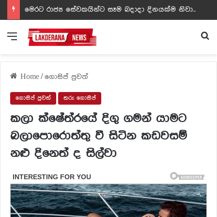
ඩඩ්ලිට දෙවෙනි නොවූ රත්න සහල් අධිපති..- PHOTOS
Menu
Se
Home
/
ගොසිප් පුවත්
ගොසිප් පුවත්
තරු ගොසිප්
කලා ක්ෂේත්රයේ දිගු ගමන් යාමට
බලාපොරොත්තු වී සිටින කඩවසම්
නළු දිනෙත් ද සිල්වා