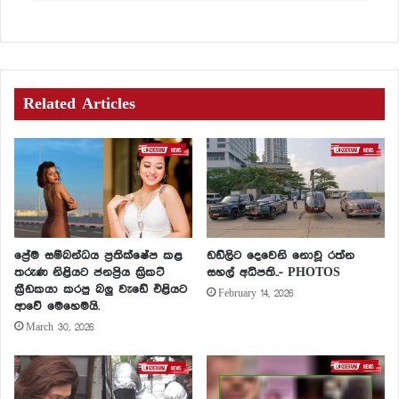
Related Articles
ප්‍රේම සම්බන්ධය ප්‍රතික්ෂේප කළ
ඩඩ්ලිට දෙවෙනි නොවූ රත්න
තරුණ නිළියට ජනප්‍රිය ක්‍රිකට්
සහල් අධිපති..- PHOTOS
ක්‍රීඩකයා කරපු බලු වැඩේ එළියට
February 14, 2026
ආවේ මෙහෙමයි.
March 30, 2026