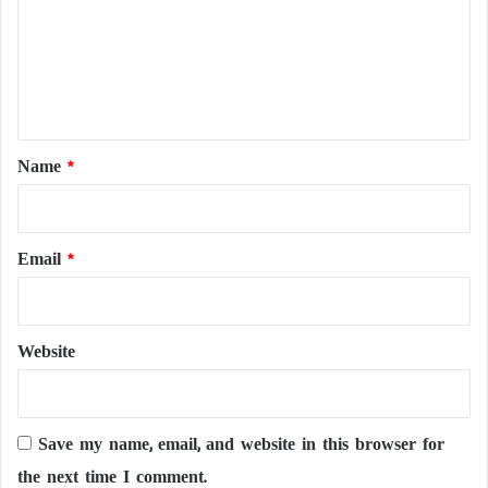
m
e
n
t
*
Name
*
Email
*
Website
Save my name, email, and website in this browser for
the next time I comment.