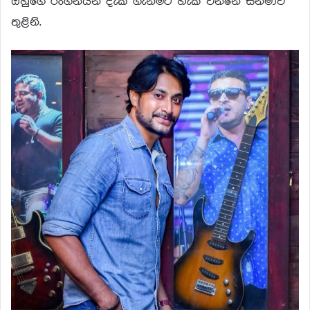
ඔහුගේ රංගනයන් දැක ගැනීමට හැකි වන්නේ සිනමාව
තුළිනි.