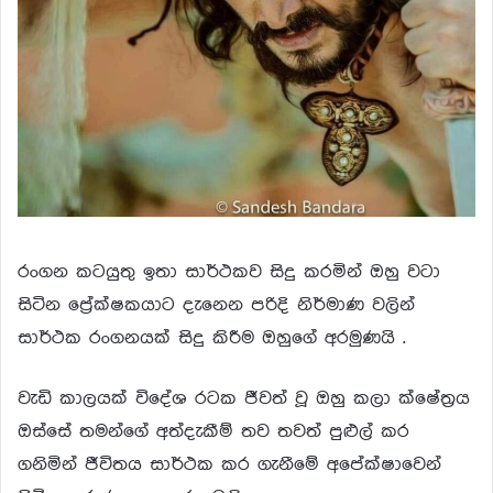
රංගන කටයුතු ඉතා සාර්ථකව සිදු කරමින් ඔහු වටා
සිටින ප්‍රේක්ෂකයාට දැනෙන පරිදි නිර්මාණ වලින්
සාර්ථක රංගනයක් සිදු කිරීම ඔහුගේ අරමුණයි .
වැඩි කාලයක් විදේශ රටක ජීවත් වූ ඔහු කලා ක්ෂේත්‍රය
ඔස්සේ තමන්ගේ අත්දැකීම් තව තවත් පුළුල් කර
ගනිමින් ජීවිතය සාර්ථක කර ගැනීමේ අපේක්ෂාවෙන්