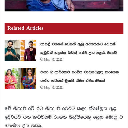
Related Articles
පාසල් වයසේ වෙසක් කුඩු තරගයකට වෙසක්
කුඩුවක් හදන්න ගිහින් යෂ්ට උන අපුරු වැඩේ
May 18, 2022
වසර 12 සාර්ථකව සංගීත වැඩකටයුතු කරගෙන
යන්න හයියක් වුණේ රසික රසිකාවියන්
May 16, 2022
මේ නිසාම මේ රට නිසා ම මෙරට කලා ක්ෂේත්‍රය තුළ
ඉදිරියට යන කඩවසම් රංගන ශිල්පියෙකු ලෙස මොහු ව
පෙන්වා දිය හැක.