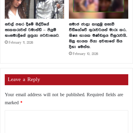
සවල් පහර දීමේ සිද්ධියේ
සමාජ ජාලා කැළඹූ අසැබි
සැකකරුවන් රිමාන්ඩ් – පියුමි
වීඩියෝවේ ගුරුවරියන් මාරු කර..
හංසමාලිගේ පුත්‍රයා පරිවාසයට.
ශිෂ්‍ය නායක මණ්ඩලය විසුරුවයි..
සිසු නායක පියා අවසානේ ගිය
February 11, 2026
දිහා මෙන්න.
February 10, 2026
Leave a Reply
Your email address will not be published.
Required fields are
marked
*
C
o
m