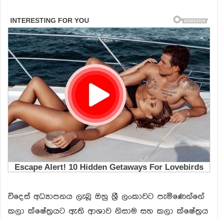
විදෙස් අධ්‍යාපනය ලැබූ ඔහු ශ්‍රී ලංකාවට පැමිණෙන්නේ
කලා ක්ෂේත්‍රයට ඇති ආශාව නිසාම සහ කලා ක්ෂේත්‍රය