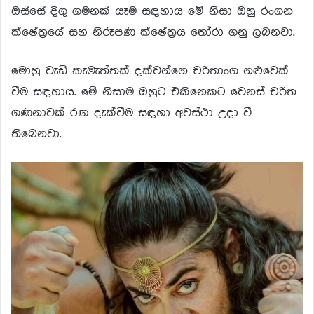
ඔස්සේ දිගු ගමනක් යෑම සඳහාය මේ නිසා ඔහු රංගන
ක්ෂේත්‍රයේ සහ නිරූපණ ක්ෂේත්‍රය තෝරා ගනු ලබනවා.
මොහු වැඩි කැමැත්තක් දක්වන්නෙ චරිතාංග නළුවෙක්
වීම සඳහාය. මේ නිසාම ඔහුට එකිනෙකට වෙනස් චරිත
ගණනාවක් රඟ දැක්වීම සඳහා අවස්ථා උදා වී
තිබෙනවා.