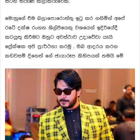
සිටින තරුණ කලාකරුවෙකි.
මොහුගේ එම බලාපොරොත්තු ඉටු කර ගනිමින් අපේ
රටේ දක්ෂ රංගන ශිල්පියෙකු වශයෙන් ඉදිරියේදී
කටයුතු කිරීමට ඔහුට අවස්ථාව උදාවේවා යැයි
ප්‍රේක්ෂක අපි ප්‍රාර්ථනා කරමු . ඔබ ආදරය කරන
කඩවසම් දිනෙත් ගේ ඡායාරූප කිහිපයක් තමයි මේ