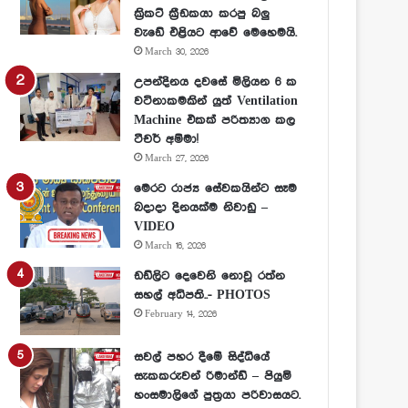
ක්‍රිකට් ක්‍රීඩකයා කරපු බලු
වැඩේ එළියට ආවේ මෙහෙමයි.
March 30, 2026
උපන්දිනය දවසේ මිලියන 6 ක
වටිනාකමකින් යුත් Ventilation
Machine එකක් පරිත්‍යාග කල
ටීචර් අම්මා!
March 27, 2026
මෙරට රාජ්‍ය සේවකයින්ට සෑම
බදාදා දිනයක්ම නිවාඩු –
VIDEO
March 16, 2026
ඩඩ්ලිට දෙවෙනි නොවූ රත්න
සහල් අධිපති..- PHOTOS
February 14, 2026
සවල් පහර දීමේ සිද්ධියේ
සැකකරුවන් රිමාන්ඩ් – පියුමි
හංසමාලිගේ පුත්‍රයා පරිවාසයට.