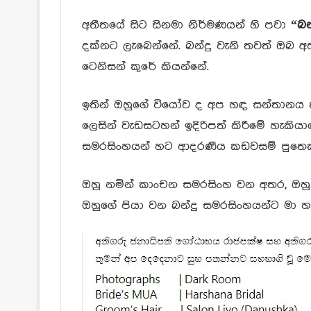
අතීතයේ සිට සිනමා නිර්මණයන් හි පවා
“බන
දක්නට ලැබෙන්නේ. බන්දු වැනි තවත් ඔ
ටෙනිසන් කුරේ කියන්නේ.
ඉතින් ඔහුගේ වියෝව ද අප හඳ සන්තානය ත
ලෙසින් වැඩසටහන් ඉදිරිපත් කිරීමේ හැකියා
සමරසිංහයන් හට ආදරණීය කඩවසම් පුතෙකු
ඔහු නමින් කාංචන සමරසිංහ වන අතර, ඔහු
ඔහුගේ පියා වන බන්දු සමරසිංහයන්ට මා හ