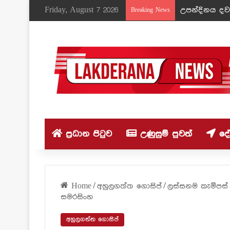
Friday, August 7 2026
උපන්දිනය දවස
Breaking News
ප්‍රධාන පිටුව
උණුසුම් පුවත්
දේශ
Home
/
අහුලගත්ත ගොසිප්
/
ලස්සනම කැම්පස් 
සමරසිංහ
අහුලගත්ත ගොසිප්