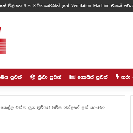
ේ මිලියන 6 ක වටිනාකමකින් යුත් Ventilation Machine එකක් පරිත්
ිය පුවත්
ක්‍රීඩා පුවත්
ගොසිප් පුවත්
තරු 
කෙල්ල එක්ක යුග දිවියට පිවිසි බන්දුගේ පුත් කාංචන