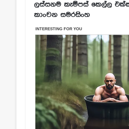
ලස්සනම කැම්පස් කෙල්ල එක්ක ය
කාංචන සමරසිංහ