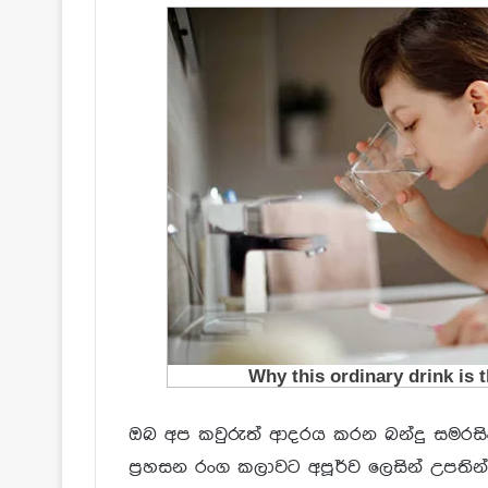
ඔබ අප කවුරුත් ආදරය කරන බන්දු සමරසි
ප්‍රහසන රංග කලාවට අපූර්ව ලෙසින් උපත