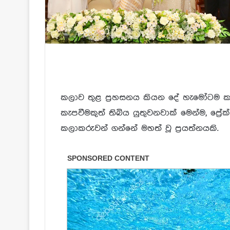
කලාව තුළ ප්‍රහසනය කියන දේ හැමෝටම ක
කැපවීමකුත් තිබිය යුතුවනවාක් මෙන්ම, ප්‍ර
කලාකරුවන් ගන්නේ මහත් වූ ප්‍රයත්නයකි.