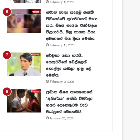
February 11, 2026
සමාජ ජාලා කැළඹූ අසැබි
වීඩියෝවේ ගුරුවරියන් මාරු
කර.. ශිෂ්‍ය නායක මණ්ඩලය
විසුරුවයි.. සිසු නායක පියා
අවසානේ ගිය දිහා මෙන්න.
February 10, 2026
අර්චුනා යකා නටයි..
සෙකුරිටිගේ බෙල්ලෙන්
හොල්ලා කඩලා දාපු දේ
මෙන්න.
February 3, 2026
ප්‍රධාන ශිෂ්‍ය නායකයාගේ
‘අතිරේක’ පන්ති: ටීචර්ලා
හතර දෙනෙකුටම වැඩ
වැරදුනේ මෙහෙමයි.
January 26, 2026