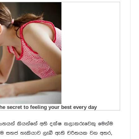
ංහයන් කියන්නේ අති දක්ෂ කලාකරුවෙකු මෙන්ම
ින්ම සහජ හැකියාව ලැබී ඇති චරිතයක වන අතර,