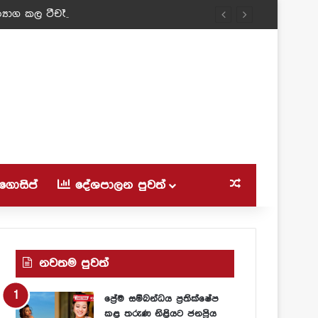
‍යාග කල ටීචර් අම්මා!
ගොසිප්
දේශපාලන පුවත්
Random Article
නවතම පුවත්
ප්‍රේම සම්බන්ධය ප්‍රතික්ෂේප
කළ තරුණ නිළියට ජනප්‍රිය