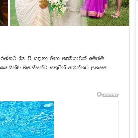
රන්නට බෑ. ඒ සඳහා මනා හැකියාවක් මෙන්ම
ේක්ෂකයින්ව හිනස්සන්ට සතුටින් තබන්නට ප්‍රහසන