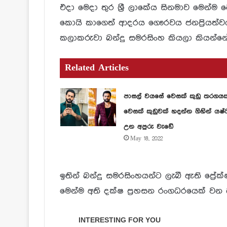
එදා මෙදා තුර ශ්‍රී ලාකේය සිනමාව මෙන්ම ට
කොයි කාගෙත් ආදරය ගෞරවය ජනප්‍රියත්ව
කලාකරුවා බන්දු සමරසිංහ කියලා කියන්නේ
Related Articles
පාසල් වයසේ වෙසක් කුඩු තරගය
වෙසක් කුඩුවක් හදන්න ගිහින් යෂ්
උන අපුරු වැඩේ
May 18, 2022
ඉතින් බන්දු සමරසිංහයන්ට ලැබී ඇති ප්‍රේ
මෙන්ම අති දක්ෂ ප්‍රහසන රංගධරයෙක් ව