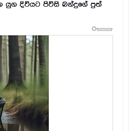
ුග දිවියට පිවිසි බන්දුගේ පුත්