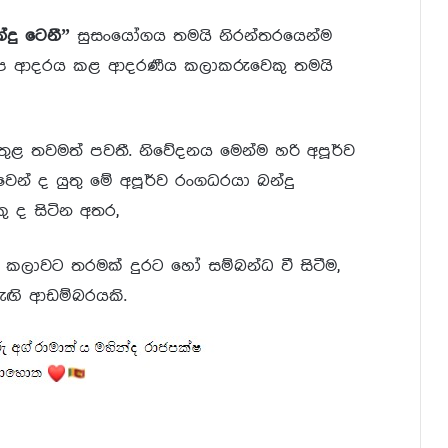
්දු ටෙනී”
සුසංයෝගය තමයි නිරන්තරයෙන්ම
බ අප ආදරය කළ ආදරණීය කලාකරුවෙකු තමයි
ුළ තවමත් පවතී. නිවේදනය මෙන්ම හරි අපූර්ව
වෙන් ද යුතු මේ අපූර්ව රංගධරයා බන්දු
 ද සිටින අතර,
 කලාවට තරමක් දුරට හෝ සම්බන්ධ වී සිටීම,
ැඟි ආඩම්බරයකි.