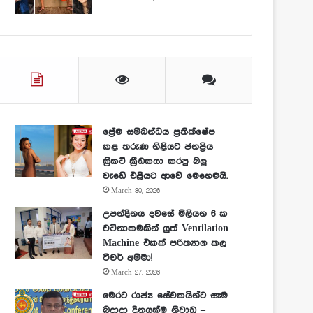
ප්‍රේම සම්බන්ධය ප්‍රතික්ෂේප
කළ තරුණ නිළියට ජනප්‍රිය
ක්‍රිකට් ක්‍රීඩකයා කරපු බලු
වැඩේ එළියට ආවේ මෙහෙමයි.
March 30, 2026
උපන්දිනය දවසේ මිලියන 6 ක
වටිනාකමකින් යුත් Ventilation
Machine එකක් පරිත්‍යාග කල
ටීචර් අම්මා!
March 27, 2026
මෙරට රාජ්‍ය සේවකයින්ට සෑම
බදාදා දිනයක්ම නිවාඩු –