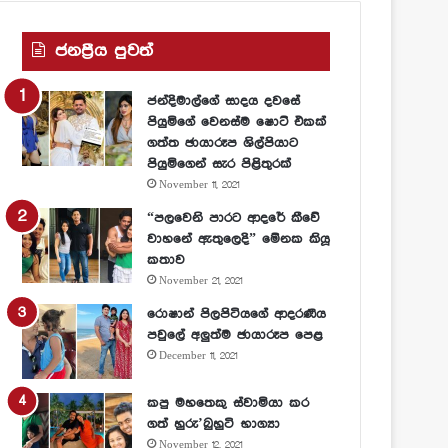
ජනප්‍රීය පුවත්
ජන්දිමාල්ගේ සාදය දවසේ
පියුමිගේ වෙනස්ම ෂොට් එකක්
ගත්ත ඡායාරූප ශිල්පියාට
පියුමිගෙන් සැර පිළිතුරක්
November 11, 2021
“පලවෙනි පාරට ආදරේ කීවේ
වාහනේ ඇතුලෙදි” මේනක කියූ
කතාව
November 21, 2021
රොෂාන් පිලපිටියගේ ආදරණීය
පවුලේ අලුත්ම ඡායාරූප පෙළ
December 11, 2021
කපු මහතෙකු ස්වාමියා කර
ගත් හුරු’බුහුටි භාග්‍යා
November 12, 2021