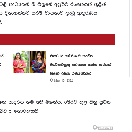
ෙලි නාට්‍යයන් හි ඔහුගේ අපූර්ව රංගනයන් තුළින්
ය දිනාගන්නට තරම් වාසනාව ලැබූ ආදරණීය
.
කට
වසර 12 සාර්ථකව සංගීත
ට
වැඩකටයුතු කරගෙන යන්න හයියක්
වුණේ රසික රසිකාවියන්
May 16, 2022
ක්ෂක ආදරය නම් අති මහත්ය. මෙරට තුළ ඔහු ප්‍රවීන
න බව ද නොරහසකි.