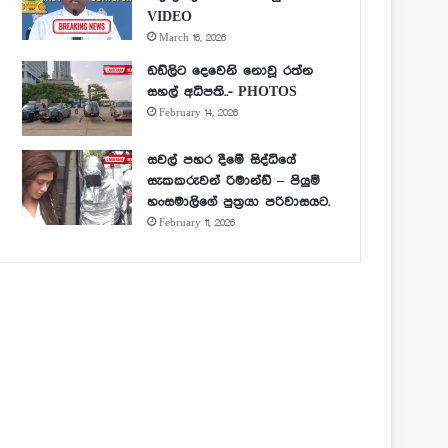
VIDEO
March 16, 2026
ඩඩ්ලිට දෙවෙනි නොවූ රත්න
සහල් අධිපති..- PHOTOS
February 14, 2026
සවල් පහර දීමේ සිද්ධියේ
සැකකරුවන් රිමාන්ඩ් – පියුමි
හංසමාලිගේ පුත්‍රයා පරිවාසයට.
February 11, 2026