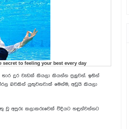
භාර දූර වැඩක් කියලා කියන්න පුලුවන්. ඉතින්
 බවකින් යුතුවනවාක් මෙන්ම, අඩුයි කියලා
මතු වූ අපූරු කලාකරුවෙක් විදියට හඳුන්වන්නට