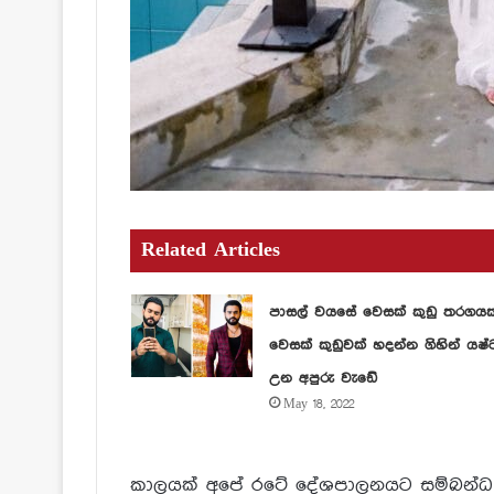
Related Articles
පාසල් වයසේ වෙසක් කුඩු තරගය
වෙසක් කුඩුවක් හදන්න ගිහින් යෂ්
උන අපුරු වැඩේ
May 18, 2022
කාලයක් අපේ රටේ දේශපාලනයට සම්බන්ධ 