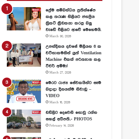
ප්‍රේම සම්බන්ධය ප්‍රතික්ෂේප
කළ තරුණ නිළියට ජනප්‍රිය
ක්‍රිකට් ක්‍රීඩකයා කරපු බලු
වැඩේ එළියට ආවේ මෙහෙමයි.
March 30, 2026
උපන්දිනය දවසේ මිලියන 6 ක
වටිනාකමකින් යුත් Ventilation
Machine එකක් පරිත්‍යාග කල
ටීචර් අම්මා!
March 27, 2026
මෙරට රාජ්‍ය සේවකයින්ට සෑම
බදාදා දිනයක්ම නිවාඩු –
VIDEO
March 16, 2026
ඩඩ්ලිට දෙවෙනි නොවූ රත්න
සහල් අධිපති..- PHOTOS
February 14, 2026