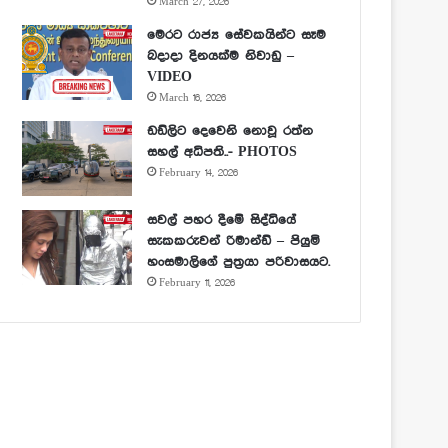
March 27, 2026
මෙරට රාජ්‍ය සේවකයින්ට සෑම
බදාදා දිනයක්ම නිවාඩු –
VIDEO
March 16, 2026
ඩඩ්ලිට දෙවෙනි නොවූ රත්න
සහල් අධිපති..- PHOTOS
February 14, 2026
සවල් පහර දීමේ සිද්ධියේ
සැකකරුවන් රිමාන්ඩ් – පියුමි
හංසමාලිගේ පුත්‍රයා පරිවාසයට.
February 11, 2026