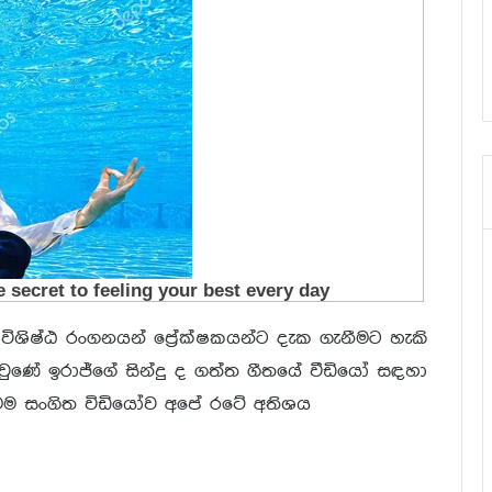
ිශිෂ්ඨ රංගනයන් ප්‍රේක්ෂකයන්ට දැක ගැනීමට හැකි
 වුණේ ඉරාජ්ගේ සින්දු ද ගත්ත ගීතයේ වීඩියෝ සඳහා
මෙම සංගිත විඩියෝව අපේ රටේ අතිශය