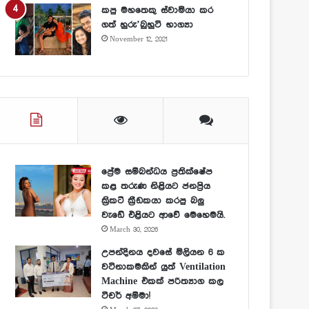
කපු මහතෙකු ස්වාමියා කර
ගත් හුරු’බුහුටි භාග්‍යා
November 12, 2021
ප්‍රේම සම්බන්ධය ප්‍රතික්ෂේප
කළ තරුණ නිළියට ජනප්‍රිය
ක්‍රිකට් ක්‍රීඩකයා කරපු බලු
වැඩේ එළියට ආවේ මෙහෙමයි.
March 30, 2026
උපන්දිනය දවසේ මිලියන 6 ක
වටිනාකමකින් යුත් Ventilation
Machine එකක් පරිත්‍යාග කල
ටීචර් අම්මා!