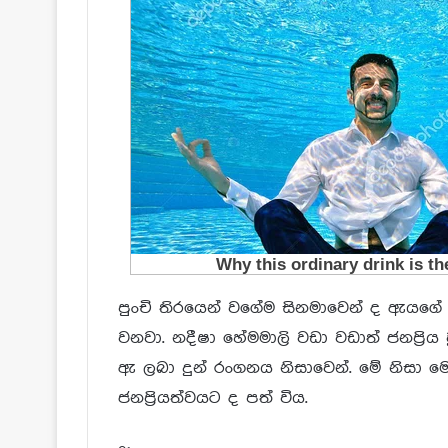
පුංචි තිරයෙන් වගේම සිනමාවෙන් ද ඇයගේ ව
වනවා. නදීෂා හේමමාලි වඩා වඩාත් ජනප්‍රිය
ඇ ලබා දුන් රංගනය නිසාවෙන්. මේ නිසා 
ජනප්‍රියත්වයට ද පත් විය.