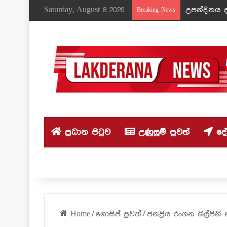
Saturday, August 8 2026
උපන්දිනය ද
Breaking News
ප්‍රධාන පිටුව
උණුසුම් පුවත්
දේශ
Home
/
ගොසිප් පුවත්
/
ජනප්‍රිය රංගන ශිල්පින