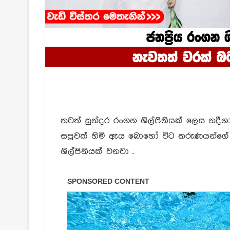
තවත් සුන්දර රංගන ශිල්පිනියක් ලෙස නදීශා
සපුවක් හිමි ඇය බොහෝ විට තරුණයන්ගේ 
ශිල්පිනියක් වනවා .