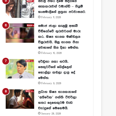
සවල් පහර දීමේ සිද්ධියේ
සැකකරුවන් රිමාන්ඩ් – පියුමි
හංසමාලිගේ පුත්‍රයා පරිවාසයට.
February 11, 2026
සමාජ ජාලා කැළඹූ අසැබි
වීඩියෝවේ ගුරුවරියන් මාරු
කර.. ශිෂ්‍ය නායක මණ්ඩලය
විසුරුවයි.. සිසු නායක පියා
අවසානේ ගිය දිහා මෙන්න.
February 10, 2026
අර්චුනා යකා නටයි..
සෙකුරිටිගේ බෙල්ලෙන්
හොල්ලා කඩලා දාපු දේ
මෙන්න.
February 3, 2026
ප්‍රධාන ශිෂ්‍ය නායකයාගේ
‘අතිරේක’ පන්ති: ටීචර්ලා
හතර දෙනෙකුටම වැඩ
වැරදුනේ මෙහෙමයි.
January 26, 2026