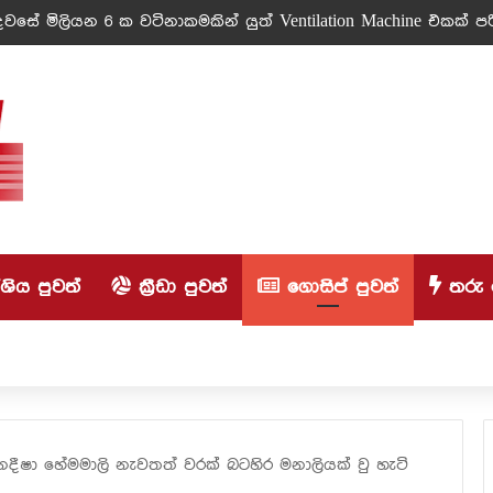
වසේ මිලියන 6 ක වටිනාකමකින් යුත් Ventilation Machine එකක් පරි
ිය පුවත්
ක්‍රීඩා පුවත්
ගොසිප් පුවත්
තරු 
ි නදීෂා හේමමාලි නැවතත් වරක් බටහිර මනාලියක් වු හැටි