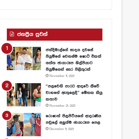
ජනප්‍රීය පුවත්
ජන්දිමාල්ගේ සාදය දවසේ
පියුමිගේ වෙනස්ම ෂොට් එකක්
ගත්ත ඡායාරූප ශිල්පියාට
පියුමිගෙන් සැර පිළිතුරක්
November 11, 2021
“පලවෙනි පාරට ආදරේ කීවේ
වාහනේ ඇතුලෙදි” මේනක කියූ
කතාව
November 21, 2021
රොෂාන් පිලපිටියගේ ආදරණීය
පවුලේ අලුත්ම ඡායාරූප පෙළ
December 11, 2021