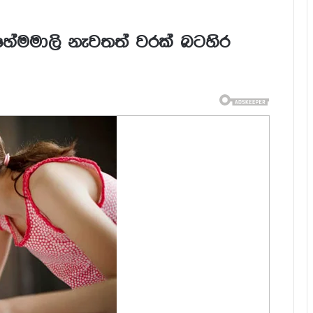
ා හේමමාලි නැවතත් වරක් බටහිර