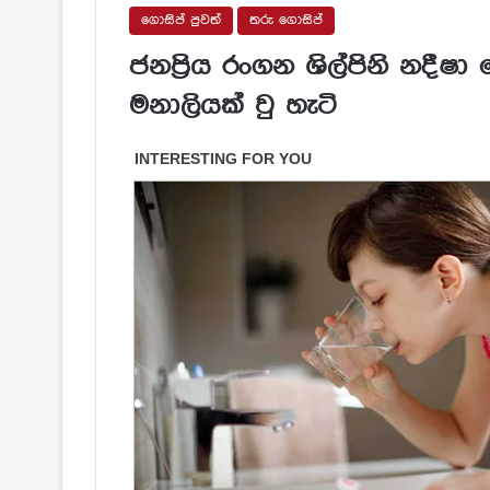
ගොසිප් පුවත්
තරු ගොසිප්
ජනප්‍රිය රංගන ශිල්පිනි නදීෂ
මනාලියක් වු හැටි