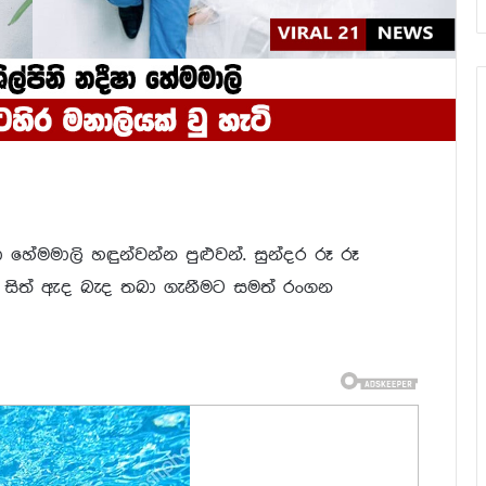
 හේමමාලි හඳුන්වන්න පුළුවන්. සුන්දර රූ රූ
සිත් ඇද බැද තබා ගැනීමට සමත් රංගන