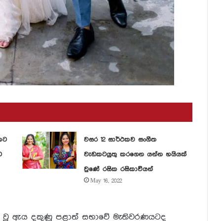
කට
වසර 12 සාර්ථකව සංගීත
ට
වැඩකටයුතු කරගෙන යන්න හයියක්
වුණේ රසික රසිකාවියන්
May 16, 2022
වූ ඇය දකුණු පළාත් සභාවේ මැතිවරණයටද