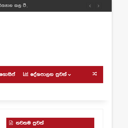
ත්‍යාග කල ටීචර් අම්මා!
ගොසිප්
දේශපාලන පුවත්
Random Article
නවතම පුවත්