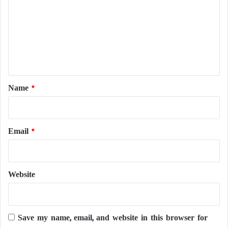
m
m
e
n
t
*
Name
*
Email
*
Website
Save my name, email, and website in this browser for