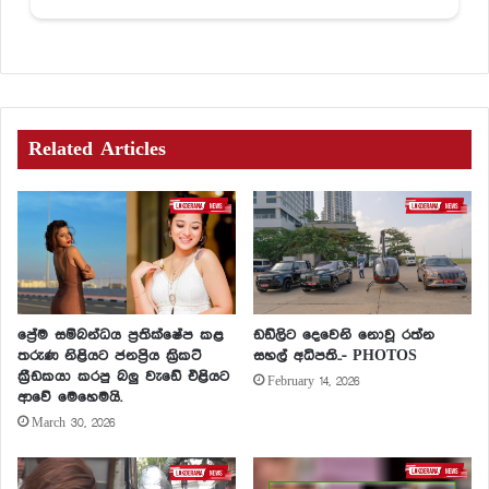
Related Articles
ප්‍රේම සම්බන්ධය ප්‍රතික්ෂේප කළ
ඩඩ්ලිට දෙවෙනි නොවූ රත්න
තරුණ නිළියට ජනප්‍රිය ක්‍රිකට්
සහල් අධිපති..- PHOTOS
ක්‍රීඩකයා කරපු බලු වැඩේ එළියට
February 14, 2026
ආවේ මෙහෙමයි.
March 30, 2026