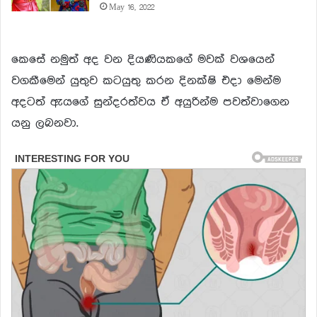
May 16, 2022
කෙසේ නමුත් අද වන දියණියකගේ මවක් වශයෙන්
වගකීමෙන් යුතුව කටයුතු කරන දිනක්ෂි එදා මෙන්ම
අදටත් ඇයගේ සුන්දරත්වය ඒ අයුරින්ම පවත්වාගෙන
යනු ලබනවා.