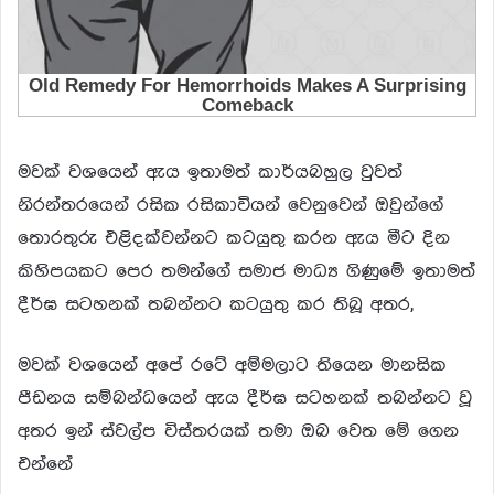
මවක් වශයෙන් ඇය ඉතාමත් කාර්යබහුල වුවත්
නිරන්තරයෙන් රසික රසිකාවියන් වෙනුවෙන් ඔවුන්ගේ
තොරතුරු එළිදක්වන්නට කටයුතු කරන ඇය මීට දින
කිහිපයකට පෙර තමන්ගේ සමාජ මාධ්‍ය ගිණුමේ ඉතාමත්
දීර්ඝ සටහනක් තබන්නට කටයුතු කර තිබූ අතර,
මවක් වශයෙන් අපේ රටේ අම්මලාට තියෙන මානසික
පීඩනය සම්බන්ධයෙන් ඇය දීර්ඝ සටහනක් තබන්නට වූ
අතර ඉන් ස්වල්ප විස්තරයක් තමා ඔබ වෙත මේ ගෙන
එන්නේ