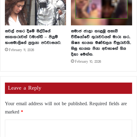
සවල් පහර දීමේ සිද්ධියේ
සමාජ ජාලා කැළඹූ අසැබි
සැකකරුවන් රිමාන්ඩ් – පියුමි
වීඩියෝවේ ගුරුවරියන් මාරු කර..
හංසමාලිගේ පුත්‍රයා පරිවාසයට.
ශිෂ්‍ය නායක මණ්ඩලය විසුරුවයි..
සිසු නායක පියා අවසානේ ගිය
February 11, 2026
දිහා මෙන්න.
February 10, 2026
Leave a Reply
Your email address will not be published.
Required fields are
marked
*
C
o