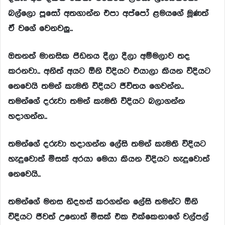
බල්ලො
පූසෝ
අතගාන්න
එපා
අප්පෝ
ළමයගේ
මූණත්
ඒ
වගේ
වෙනවලු..
ඔතනත්
මානසික
පීඩනය
දීලා
දීලා
අම්මලාව
තද
කරනවා..
අනිත්
අයට
ඕනි
විදියට
එයාලා
කියන
විදියට
නෙවෙයි
තමන්
කැමති
විදියට
ජීවිතය
ගෙවන්න..
තමන්ගේ
දරුවා
තමන්
කැමති
විදියට
බලාගන්න
හදාගන්න..
තමන්ගේ දරුවා හදාගන්න ලේසි තමන් කැමති විදියට
හැදුවොත් මිසක් අරයා මෙයා කියන විදියට හැදුවොත්
නෙවෙයි..
තමන්ගේ මනස නිදහස් කරගන්න ලේසි තමන්ට ඕනි
විදියට ජීවත් උනොත් මිසක් එක එක්කෙනාගේ වල්පල්