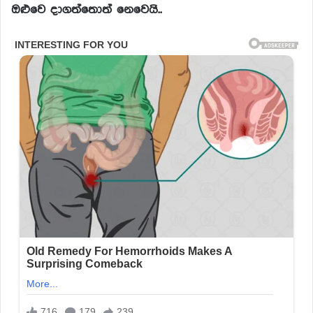
ඔළුවෙ දාගත්තොත් නෙවෙයි..