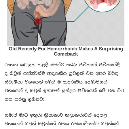
රංගන කටයුතු තුළදී මෙන්ම සැබෑ ජීවිතයේ ජීවිතයේදී
ද ඔවුන් සැබැවින්ම ආදරණීය යුවලක් වන අතර බිරිඳ
ස්වාමියා වශයෙන් මෙන් ම ආදරණීය දෙමාපියන්
වශයෙන් ද ඔවුන් ඉතාමත් සුන්දර ජීවිතයක් මේ වන විට
ගත කරනු ලබනවා.
සමාජ මාධ් ඉතුරු ක්‍රියාකාරී කලාකරුවන් දෙපළ
වශයෙන් ඔවුන් ඔවුන්ගේ රසික රසිකාවියන්ට ඔවුන්ගේ