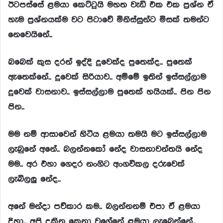
ඊටපස්සේ
ළමයා
කෙට්ටුයි
මහත
වැඩි
එක
එක
ප්‍
රශ්න
ඒ
හැම
ප්‍
රශ්නයක්ම
වට
පිටාවේ
මිනිස්සුන්ට
මිසක්
තමන්ට
නෙවෙයිනේ..
බබෙක්
කුස
දරන්
ඉද්දි
දුවෙක්ද
පුතෙක්ද..
පුතෙක්
ඇතෙක්නේ..
දුවෙක්
සිරියාව..
අම්මේ
ඉතින්
ඉස්සල්ලාම
දුවෙක්
වාසනාව..
ඉස්සල්ලාම
පුතෙක්
හයියක්..
පින
පින
පින..
මම
නම්
ආසාවෙන්
හිටිය
ළමයා
තමයි
මට
ඉස්සල්ලාම
ලැබුනේ
අනේ..
බලන්නකෝ
නේද
වාසනාවන්තයි
නේද
මම..
අර
එහා
ගෙදර
නංගිට
අංගවිකල
දරුවෙක්
ලැබිලලු
නේද..
අනේ
මන්දා
පව්කාර
කම..
බලන්නනම්
එපා
ඒ
ළමයා
දිහා..
අපි
දකින
කෙනා
වගේනේ
ළමයා
ලැබෙන්නේ..