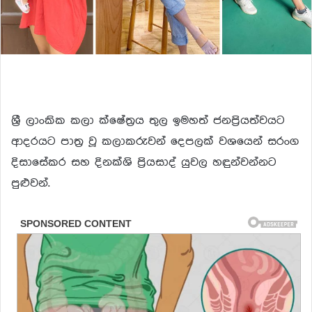
ශ්‍රී ලාංකික කලා ක්ෂේත්‍රය තුල ඉමහත් ජනප්‍රියත්වයට
ආදරයට පාත්‍ර වූ කලාකරුවන් දෙපලක් වශයෙන් සරංග
දිසාසේකර සහ දිනක්ශි ප්‍රියසාද් යුවල හඳුන්වන්නට
පුළුවන්.