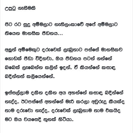
උපුටු ගැනීමකි
පිට
රට
සුදු
අම්මලාට
නැතිලංකාවේ
අපේ
අම්මලාට
තියෙන
මානසික
පීඩනය…
අලුත්
අම්මෙකුට
දරුවෙක්
ලැබුනාට
පස්සේ
මානසිකව
ගොඩක්
පීඩා
විදිනවා..
ඔය
පීඩනය
පටන්
ගන්නේ
බබෙක්
ලැබෙන්න
කලින්
ඉදන්..
ඒ
කියන්නේ
කසාඳ
බදින්නත්
කලියෙන්නේ..
ඉස්සල්ලාම
දකින
දකින
අය
අහන්නේ
කසාඳ
බදින්නේ
නැද්ද..
ඊටපස්සේ
අහන්නේ
මැරි
කරලා
අවුරුදු
කීයක්ද
තාම
දරුවො
නැද්ද..
දරුවෙක්
ලැබුනාම
තාම
එකයිද
මට
ඔය
වයසෙදි
තුනක්
හිටියා..