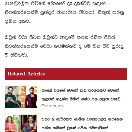
පෞද්ගලික ජීවිතේ බොහෝ දෑ දැන්වීම සඳහා
නිරන්තරයෙන්ම සුන්දර ඡායාරූප වීඩියෝ නිකුත් කරනු
ලබන අතර,
ඔවුන් වටා සිටින ඔවුන්ට ආදරේ කරන රසික පිරිස්
නිරන්තරයෙන්ම වේවා නරඹන්නට ද මේ වන විට පුරුදු
වී සිටිනවා.
Related Articles
පාසල් වයසේ වෙසක් කුඩු තරගයකට වෙසක්
කුඩුවක් හදන්න ගිහින් යෂ්ට උන අපුරු වැඩේ
May 18, 2022
වසර 12 සාර්ථකව සංගීත වැඩකටයුතු කරගෙන
යන්න හයියක් වුණේ රසික රසිකාවියන්