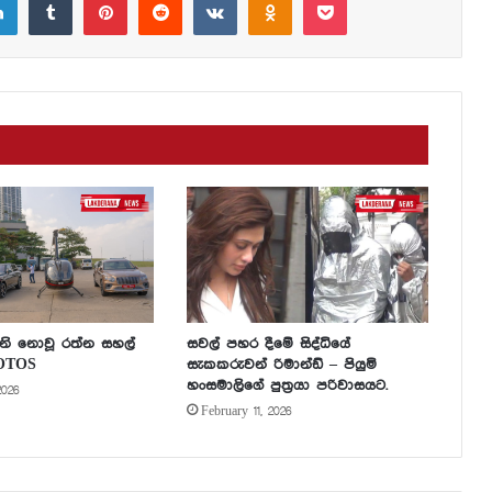
නි නොවූ රත්න සහල්
සවල් පහර දීමේ සිද්ධියේ
HOTOS
සැකකරුවන් රිමාන්ඩ් – පියුමි
හංසමාලිගේ පුත්‍රයා පරිවාසයට.
2026
February 11, 2026