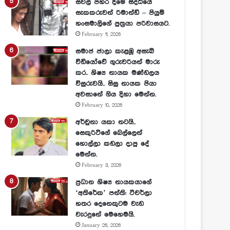
සවල් පහර දීමේ සිද්ධියේ
සැකකරුවන් රිමාන්ඩ් – පියුමි
හංසමාලිගේ පුත්‍රයා පරිවාසයට.
February 11, 2026
සමාජ ජාලා කැළඹූ අසැබි
වීඩියෝවේ ගුරුවරියන් මාරු
කර.. ශිෂ්‍ය නායක මණ්ඩලය
විසුරුවයි.. සිසු නායක පියා
අවසානේ ගිය දිහා මෙන්න.
February 10, 2026
අර්චුනා යකා නටයි..
සෙකුරිටිගේ බෙල්ලෙන්
හොල්ලා කඩලා දාපු දේ
මෙන්න.
February 3, 2026
ප්‍රධාන ශිෂ්‍ය නායකයාගේ
‘අතිරේක’ පන්ති: ටීචර්ලා
හතර දෙනෙකුටම වැඩ
වැරදුනේ මෙහෙමයි.
January 26, 2026