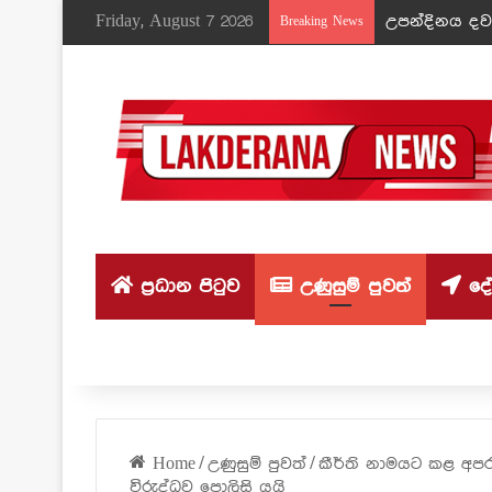
Friday, August 7 2026
උපන්දිනය දවස
Breaking News
ප්‍රධාන පිටුව
උණුසුම් පුවත්
දේශ
Home
/
උණුසුම් පුවත්
/
කීර්ති නාමයට කළ අපරා
විරුද්ධව පොලිසි යයි