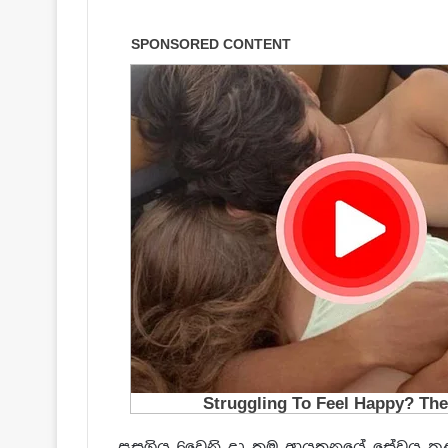
පසුගිය 6වෙනි දා තම ආයතනයේ සේවය කළ ස