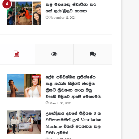
කපු මහතෙකු ස්වාමියා කර
ගත් හුරු’බුහුටි භාග්‍යා
November 12, 2021
ප්‍රේම සම්බන්ධය ප්‍රතික්ෂේප
කළ තරුණ නිළියට ජනප්‍රිය
ක්‍රිකට් ක්‍රීඩකයා කරපු බලු
වැඩේ එළියට ආවේ මෙහෙමයි.
March 30, 2026
උපන්දිනය දවසේ මිලියන 6 ක
වටිනාකමකින් යුත් Ventilation
Machine එකක් පරිත්‍යාග කල
ටීචර් අම්මා!