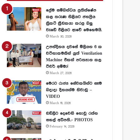
ප්‍රේම සම්බන්ධය ප්‍රතික්ෂේප
කළ තරුණ නිළියට ජනප්‍රිය
ක්‍රිකට් ක්‍රීඩකයා කරපු බලු
වැඩේ එළියට ආවේ මෙහෙමයි.
March 30, 2026
උපන්දිනය දවසේ මිලියන 6 ක
වටිනාකමකින් යුත් Ventilation
Machine එකක් පරිත්‍යාග කල
ටීචර් අම්මා!
March 27, 2026
මෙරට රාජ්‍ය සේවකයින්ට සෑම
බදාදා දිනයක්ම නිවාඩු –
VIDEO
March 16, 2026
ඩඩ්ලිට දෙවෙනි නොවූ රත්න
සහල් අධිපති..- PHOTOS
February 14, 2026