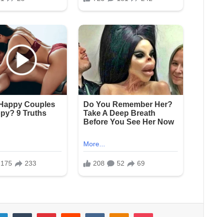
LinkedIn
Tumblr
Pinterest
Reddit
VKontakte
Odnoklassniki
Pocket