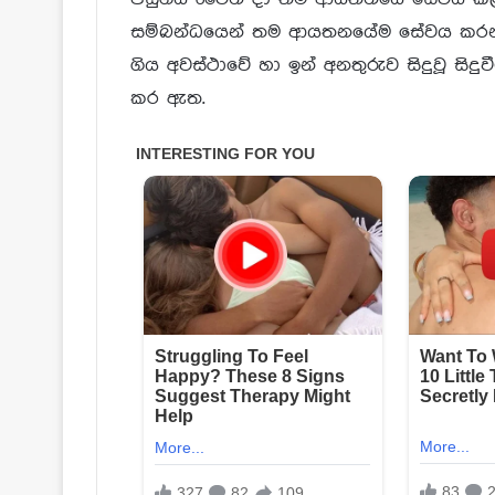
සම්බන්ධයෙන් තම ආයතනයේම සේවය කරන ල
ගිය අවස්ථාවේ හා ඉන් අනතුරුව සිදුවූ සිදු
කර ඇත.