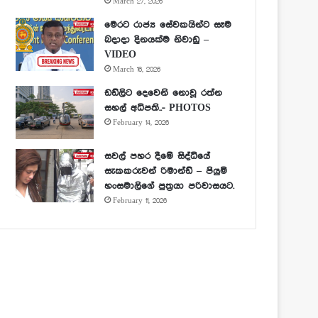
March 27, 2026
මෙරට රාජ්‍ය සේවකයින්ට සෑම
බදාදා දිනයක්ම නිවාඩු –
VIDEO
March 16, 2026
ඩඩ්ලිට දෙවෙනි නොවූ රත්න
සහල් අධිපති..- PHOTOS
February 14, 2026
සවල් පහර දීමේ සිද්ධියේ
සැකකරුවන් රිමාන්ඩ් – පියුමි
හංසමාලිගේ පුත්‍රයා පරිවාසයට.
February 11, 2026