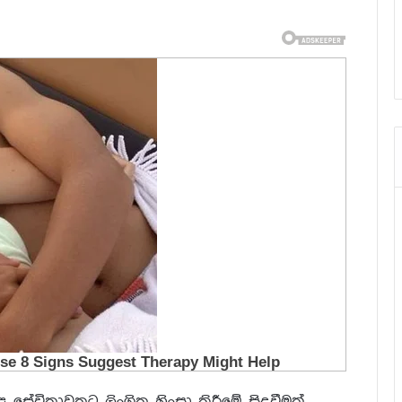
ේවිකාවකට ලිංගික හිංසා කිරීමේ සිදුවීමක්