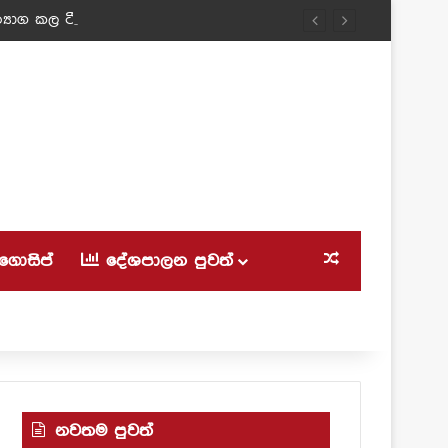
‍යාග කල ටීචර් අම්මා!
ගොසිප්
දේශපාලන පුවත්
Random Article
නවතම පුවත්