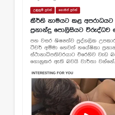
උණුසුම් පුවත්
ගොසිප් පුවත්
කීර්ති නාමයට කළ අපරාධයට 
ප්‍රනාන්දු පොලිසියට විරුද්ධව
පහ වසර ශිෂ්‍යත්ව පුද්ගලික උපකා
ටීචර් අම්මා හෙවත් හයේෂිකා ප්‍රනා
ස්ථානාධිපතිවරයාට එරෙහිව වැඩ බ
ගොනුකර ඇති බවයි වාර්තා වන්නේ.