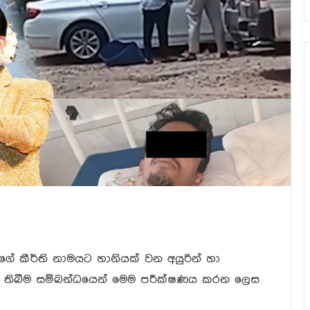
ේ කීර්ති නාමයට හානියක් වන අයුරින් හා
තිබීම සම්බන්ධයෙන් මෙම පරීක්ෂණය කරන ලෙස