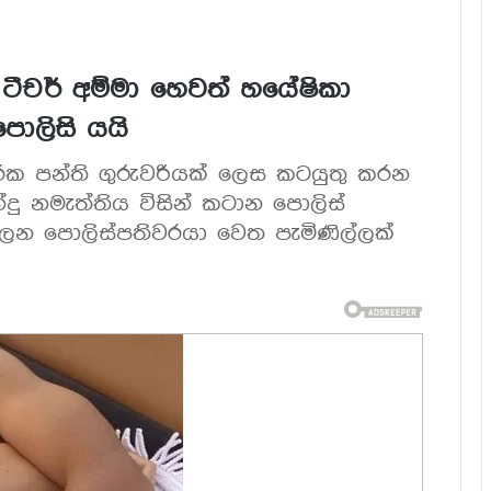
ටීචර් අම්මා හෙවත් හයේෂිකා
 පොලිසි යයි
රක පන්ති ගුරුවරියක් ලෙස කටයුතු කරන
න්දු නමැත්තිය විසින් කටාන පොලිස්
ලන පොලිස්පතිවරයා වෙත පැමිණිල්ලක්