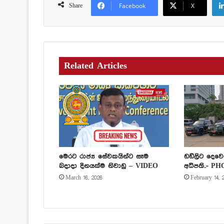
Facebook
X
Share
Related Articles
මෙරට රාජ්‍ය සේවකයින්ට සෑම
ඩඩ්ලිට දෙවෙ
බදාදා දිනයක්ම නිවාඩු – VIDEO
අධිපති..- P
March 16, 2026
February 14, 