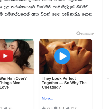
ද තරුණයෙකුට එරෙහිව පැමිණිල්ලක් කිරීමට
වීම් සම්බන්ධයෙන් ඇය විසින් මෙම පැමිණිල්ල ගොනු