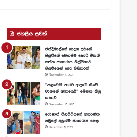
ජනප්‍රීය පුවත්
ජන්දිමාල්ගේ සාදය දවසේ
පියුමිගේ වෙනස්ම ෂොට් එකක්
ගත්ත ඡායාරූප ශිල්පියාට
පියුමිගෙන් සැර පිළිතුරක්
November 11, 2021
“පලවෙනි පාරට ආදරේ කීවේ
වාහනේ ඇතුලෙදි” මේනක කියූ
කතාව
November 21, 2021
රොෂාන් පිලපිටියගේ ආදරණීය
පවුලේ අලුත්ම ඡායාරූප පෙළ
December 11, 2021