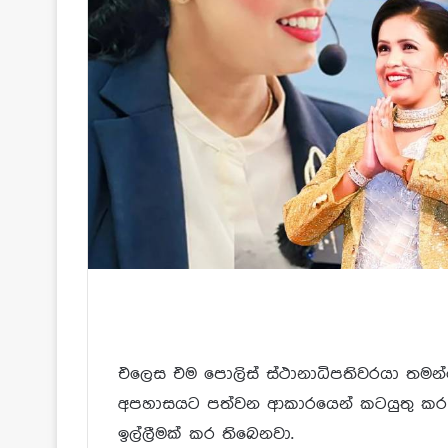
එලෙස එම පොලිස් ස්ථානාධිපතිවරයා තමන්ග
අපහාසයට පත්වන ආකාරයෙන් කටයුතු කර 
ඉල්ලීමක් කර තිබෙනවා.