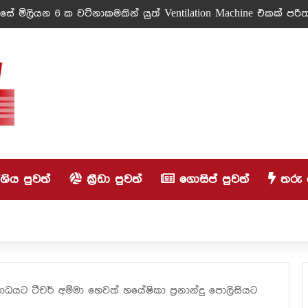
ේ මිලියන 6 ක වටිනාකමකින් යුත් Ventilation Machine එකක් පරිත්
ිය පුවත්
ක්‍රීඩා පුවත්
ගොසිප් පුවත්
තරු 
ධයට ටීචර් අම්මා හෙවත් හයේෂිකා ප්‍රනාන්දු පොලිසියට