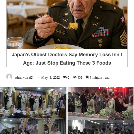
admin-viral21
May 3, 2022
0
105
1 minute read