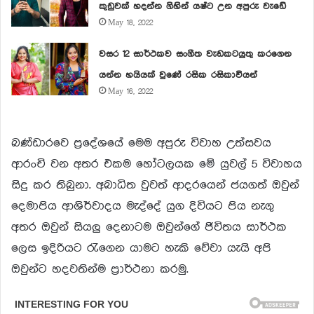
කුඩුවක් හදන්න ගිහින් යෂ්ට උන අපුරු වැඩේ
May 18, 2022
වසර 12 සාර්ථකව සංගීත වැඩකටයුතු කරගෙන
යන්න හයියක් වුණේ රසික රසිකාවියන්
May 16, 2022
බණ්ඩාරවෙ ප්‍රදේශයේ මෙම අපුරු විවාහ උත්සවය
ආරංචි වන අතර එකම හෝටලයක මේ යුවල් 5 විවාහය
සිදු කර තිබුනා. අබාධිත වුවත් ආදරයෙන් ජයගත් ඔවුන්
දෙමාපිය ආශිර්වාදය මැද්දේ යුග දිවියට පිය නැගු
අතර ඔවුන් සියලු දෙනාටම ඔවුන්ගේ ජිවිතය සාර්ථක
ලෙස ඉදිරියට රැගෙන යාමට හැකි වේවා යැයි අපි
ඔවුන්ට හදවතින්ම ප්‍රාර්ථනා කරමු.