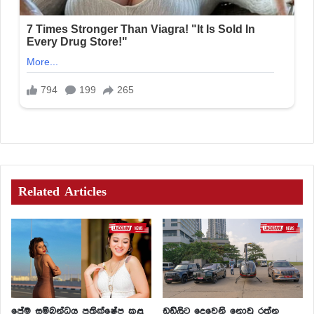
Related Articles
ප්‍රේම සම්බන්ධය ප්‍රතික්ෂේප කළ
ඩඩ්ලිට දෙවෙනි නොවූ රත්න