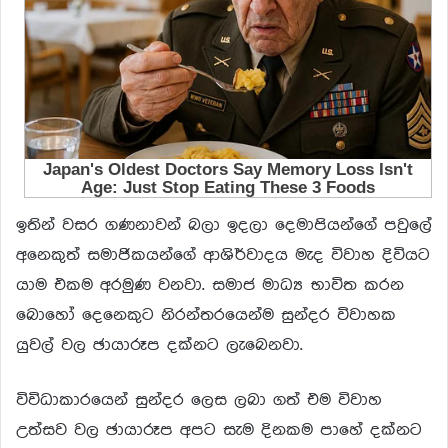
ඉතින් වසර ගණනාවන් බලා ඉදලා දෙමාපියන්ගේ පවුලේ
අනෙකුත් සමාජිකයන්ගේ ආශිර්වාදය මැද විවාහ දිවියට
යාම එකම අරමුණ වනවා. සමාජ මාධ්‍ය භාවිත කරන
බොහෝ දෙනෙකුට නිරන්තරයෙන්ම සුන්දර විවාහක
යුවල් වල ඡායාරූප දක්නට ලැබෙනවා.
විවිධාකාරයෙන් සුන්දර ලෙස ලබා ගත් එම විවාහ
උත්සව වල ඡායාරූප අපට සැම දිනකම පාහේ දක්නට