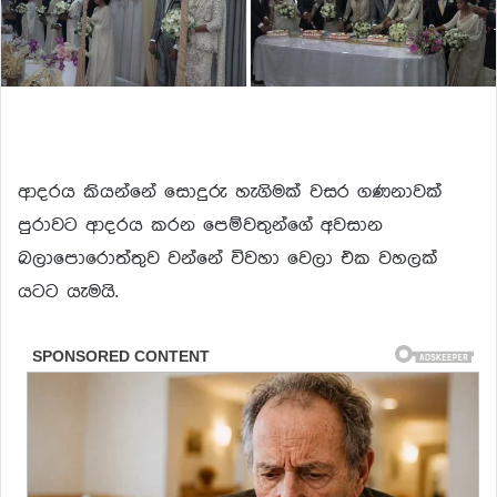
ආදරය කියන්නේ සොදුරු හැගිමක් වසර ගණනාවක්
පුරාවට ආදරය කරන පෙම්වතුන්ගේ අවසාන
බලාපොරොත්තුව වන්නේ විවහා වෙලා එක වහලක්
යටට යැමයි.