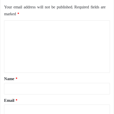
Your email address will not be published.
Required fields are
marked
*
C
o
m
m
e
n
t
*
Name
*
Email
*