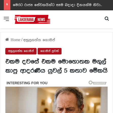
ඩඩ්ලිට දෙවෙනි නොවූ රත්න සහල් අධිපති..- PHOTOS
Menu
Se
Home
/
අහුලගත්ත ගොසිප්
අහුලගත්ත ගොසිප්
ගොසිප් පුවත්
එකම දවසේ එකම මොහොතක මගුල්
කාපු ආදරණීය යුවල් 5 කතාව මේකයි