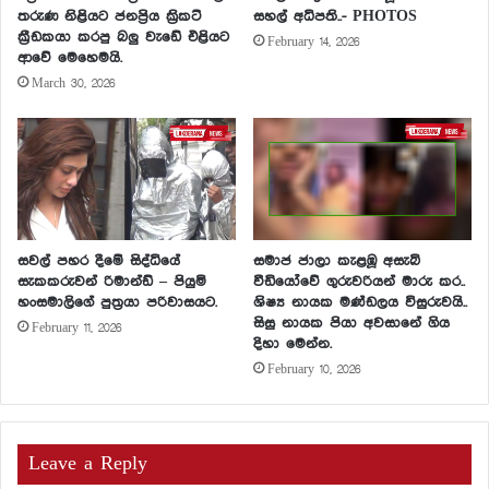
තරුණ නිළියට ජනප්‍රිය ක්‍රිකට්
සහල් අධිපති..- PHOTOS
ක්‍රීඩකයා කරපු බලු වැඩේ එළියට
February 14, 2026
ආවේ මෙහෙමයි.
March 30, 2026
සවල් පහර දීමේ සිද්ධියේ
සමාජ ජාලා කැළඹූ අසැබි
සැකකරුවන් රිමාන්ඩ් – පියුමි
වීඩියෝවේ ගුරුවරියන් මාරු කර..
හංසමාලිගේ පුත්‍රයා පරිවාසයට.
ශිෂ්‍ය නායක මණ්ඩලය විසුරුවයි..
සිසු නායක පියා අවසානේ ගිය
February 11, 2026
දිහා මෙන්න.
February 10, 2026
Leave a Reply