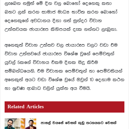
ලැබෙන නමුත් මේ දින වල බොහෝ දෙනෙකු කතා
බහට ලක් කරන සාමාජ මාධ්‍ය භාවිත කරන බොහෝ
දෙනෙකුගේ අවධානය දිනා ගත් සුන්දර විවාහ
උත්සවයක ඡායාරූප කිහිපයක් දැක ගන්නට ලැබුනා.
අනෙකුත් විවාහ උත්සව වල ඡායාරූප වලට වඩා එම
විවාහ උත්සවයේ ඡායාරූප විශේෂ වුනේ පෙම්වතුන්
යුවල් 5කගේ විවාහය එකම දිනක සිදු කිරීම
සම්බන්ධයෙනි. එම විවාහක පෙම්වතුන් හා පෙම්වතියන්
අනෙකුත් අයට වඩා විශේෂ වුයේ ඔවුන් 10 දෙනාම කථන
හා ශ්‍ර‍වණ ආබාධ වලින් යුක්ත අය වීමයි.
Related Articles
පාසල් වයසේ වෙසක් කුඩු තරගයකට වෙසක්