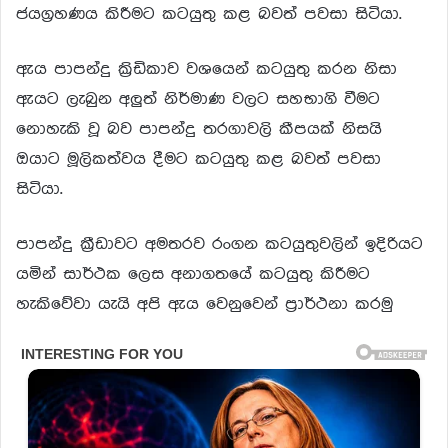
ජයග්‍රහණය කිරීමට කටයුතු කළ බවත් පවසා සිටියා.
ඇය පාපන්දු ක්‍රිඩිකාව වශයෙන් කටයුතු කරන නිසා
ඇයට ලැබුන අලුත් නිර්මාණ වලට සහභාගි වීමට
නොහැකි වූ බව පාපන්දු තරගාවලි කීපයක් නිසයි
ඔයාට මූලිකත්වය දීමට කටයුතු කළ බවත් පවසා
සිටියා.
පාපන්දු ක්‍රීඩාවට අමතරව රංගන කටයුතුවලින් ඉදිරියට
යමින් සාර්ථක ලෙස අනාගතයේ කටයුතු කිරීමට
හැකිවේවා යැයි අපි ඇය වෙනුවෙන් ප්‍රාර්ථනා කරමු