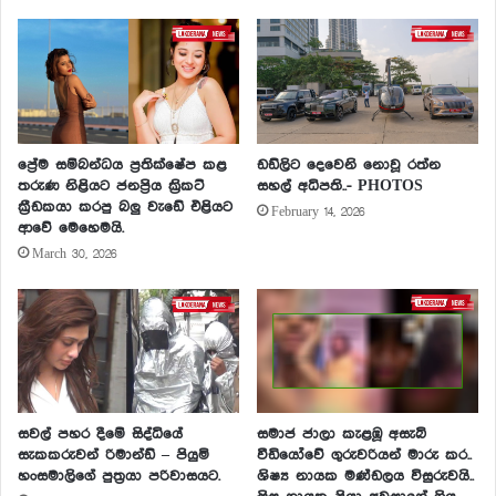
ප්‍රේම සම්බන්ධය ප්‍රතික්ෂේප කළ
ඩඩ්ලිට දෙවෙනි නොවූ රත්න
තරුණ නිළියට ජනප්‍රිය ක්‍රිකට්
සහල් අධිපති..- PHOTOS
ක්‍රීඩකයා කරපු බලු වැඩේ එළියට
February 14, 2026
ආවේ මෙහෙමයි.
March 30, 2026
සවල් පහර දීමේ සිද්ධියේ
සමාජ ජාලා කැළඹූ අසැබි
සැකකරුවන් රිමාන්ඩ් – පියුමි
වීඩියෝවේ ගුරුවරියන් මාරු කර..
හංසමාලිගේ පුත්‍රයා පරිවාසයට.
ශිෂ්‍ය නායක මණ්ඩලය විසුරුවයි..