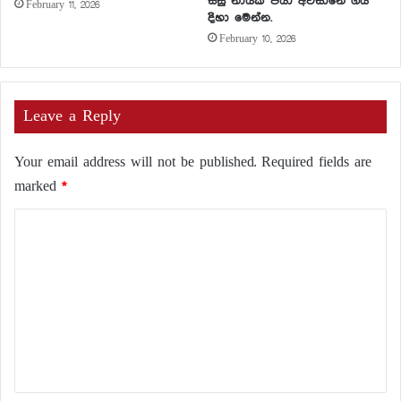
සිසු නායක පියා අවසානේ ගිය
February 11, 2026
දිහා මෙන්න.
February 10, 2026
Leave a Reply
Your email address will not be published.
Required fields are
marked
*
C
o
m
m
e
n
t