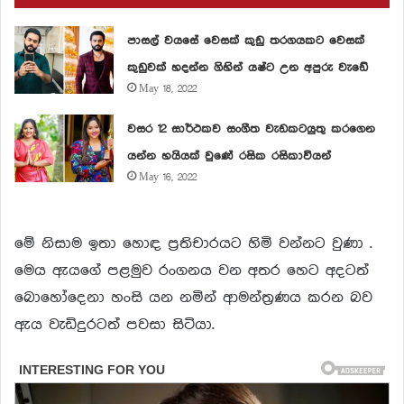
පාසල් වයසේ වෙසක් කුඩු තරගයකට වෙසක්
කුඩුවක් හදන්න ගිහින් යෂ්ට උන අපුරු වැඩේ
May 18, 2022
වසර 12 සාර්ථකව සංගීත වැඩකටයුතු කරගෙන
යන්න හයියක් වුණේ රසික රසිකාවියන්
May 16, 2022
මේ නිසාම ඉතා හොඳ ප්‍රතිචාරයට හිමි වන්නට වුණා .
මෙය ඇයගේ පළමුව රංගනය වන අතර හෙට අදටත්
බොහෝදෙනා හංසි යන නමින් ආමන්ත්‍රණය කරන බව
ඇය වැඩිදුරටත් පවසා සිටියා.