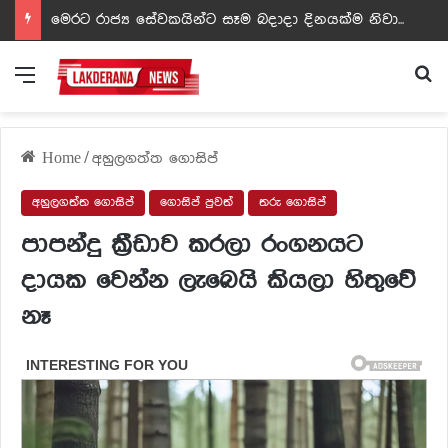
ඩඩ්ලිට දෙවෙනි නොවූ රත්න සහල් අධිපති..- PHOTOS
Menu
Se
Home
/
අහුලගත්ත ගොසිප්
අහුලගත්ත ගොසිප්
ගොසිප් පුවත්
තරු ගොසිප්
පාපන්දු ක්‍රීඩාව කරලා රංගනයට
දායක වෙන්න ලැබෙයි කියලා හිතුවේ
නෑ