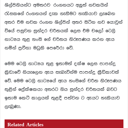
ශිල්පිනියන්ට අමතරව රංගනයට අලුත් නවකයින්
රැසකගේ රංගනයන් දැක ගැනීමට හැකියාව ලැබෙන
අතර එම නවක රංගන ශිල්පින් අතර සිටින නව යොවුන්
වියේ පසුවන සුන්දර චරිතයක් ලෙස එම චලෝ ටෙලි
නාට්‍යය තුළ හංසි ගේ චරිතය නිරූපණය කරන ඇය
නමින් ප්‍රවීනා මධුකි පෙරේරා වේ.
මෙම ටෙලි නාට්‍යය තුළ ඉතාමත් දක්ෂ ලෙස පාපන්දු
ක්‍රිඩාවේ නියැලෙන ඇය සැබැවින්ම පාපන්දු ක්‍රීඩිකාවක්
වේ. මෙම ටෙලි නාට්‍යයේ ඇය හංසිගේ චරිත නිරූපණය
තුළින් ප්‍රේක්ෂකයා අතරට ගිය සුන්දර චරිතයක් බවට
ඉතාම කෙටි කාලයක් තුළදී පත්වන ට ඇයට හැකියාව
ලැබුණා.
Related Articles