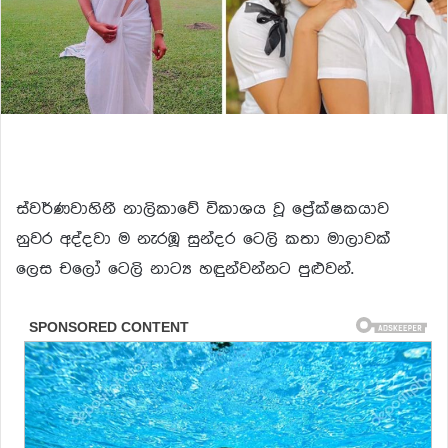
ස්වර්ණවාහිනී නාලිකාවේ විකාශය වූ ප්‍රේක්ෂකයාව
නුවර අද්දවා ම නැරඹූ සුන්දර ටෙලි කතා මාලාවක්
ලෙස චලෝ ටෙලි නාට්‍ය හඳුන්වන්නට පුළුවන්.