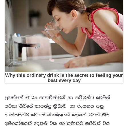
පුවත්පත් මාධ්‍ය සාකච්ඡාවක් හා සම්බන්ධ වෙමින්
පවසා සිටියේ පාපන්දු ක්‍රීඩාව හා රංගනය යනු
හාත්පසින්ම වෙනස් ක්ෂේත්‍රයක් දෙකක් බවත් එම
අභියෝගයන් දෙකම එක හා සමානව ගනිමින් එය