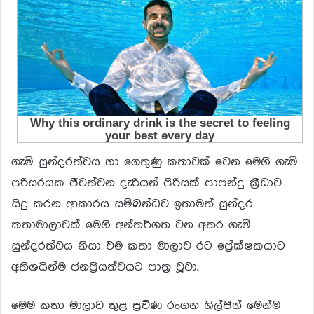
ගැමි සුන්දරත්වය හා ගෙතුණු කතාවක් වෙන මෙහි ගැමි
පරිසරයක ජීවත්වන දැරියන් පිරිසක් පාපන්දු ක්‍රීඩාව
සිදු කරන ආකාරය සම්බන්ධව ඉතාමත් සුන්දර
කතාමාලාවක් මෙහි අන්තර්ගත වන අතර ගැමි
සුන්දරත්වය නිසා එම කතා මාලාව රට ප්‍රේක්ෂකයාට
අතිශයින්ම ජනප්‍රියත්වයට පාත්‍ර වූවා.
මෙම කතා මාලාව තුළ ප්‍රවීණ රංගන ශිල්පීන් මෙන්ම