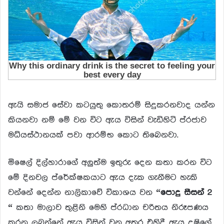
ඇයි සමාජ සේවා කටයුතු කොතරම් සිදුකරනවාද යන්න
කියනවා නම් මේ වන විට ඇය විසින් වැඩිහිටි ප්රජාව
මධ්යස්ථානයක් පවා ආරම්භ කොට තිබෙනවා.
මිෂෙල් දිල්හාරාගේ අලුත්ම ඉතුරු දෙන කතා කරන විට
මේ දිනවල ප්රේක්ෂකයාට ඇය දැක ගැනීමට හැකි
වන්නේ දෙන්න නාලිකාවේ විකාශය වන
“පොදු සීසන් 2
“
කතා මාලාව තුළිනි මෙහි ප්රධාන චරිතය නිරූපණය
කරනු ලබන්නේ ඇය විසින් වන අතර එහිදී ඇය දුෂිගේ