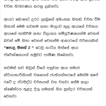
චරිත නිරූපණය කරනු ලබනවා.
ඇයට බොහෝ දුරට ලැබුනේ අහිංසක නිහඬ චරිත වීම
නිසාත් මෙම නවතම කතා මාලාව තුල ඇයගේ චරිතය
ඇයගේ හැසිරීම කතා විලාසය සම්පූර්ණයෙන්ම වෙනස්
බවත් මේ නිසා වෙනස් වෙනස්ම ආකාරයේ චරිතයකින්
“පොදු සීසන් 2 “
ටෙලි නාට්ය ඔස්සේ ඇය
ප්රේක්ෂකයන් හමුවට පැමිණ තිබෙනවා.
තවමත් නව නිවුන් වියේ පසුවන ඇය සමාජ
ක්රියාකාරීනියක් වශයෙන් ජාත්යන්තරයේ මෙන්ම අපේ
රටේ ද ප්රසිද්ධ චරිතයක් වන වනවා සේම කලා
ක්ෂේත්රය තුළද දිගු ගමනක් ගිය සුන්දර චරිතයක්
වෙනවා