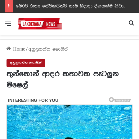
ඩඩ්ලිට දෙවෙනි නොවූ රත්න සහල් අධිපති..- PHOTOS
Menu
Se
Home
/
අහුලගත්ත ගොසිප්
අහුලගත්ත ගොසිප්
තුන්කොන් ආදර කතාවක පැටලුන
මිෂෙල්