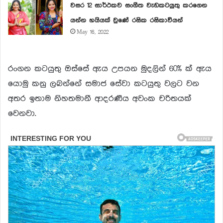
වසර 12 සාර්ථකව සංගීත වැඩකටයුතු කරගෙන
යන්න හයියක් වුණේ රසික රසිකාවියන්
May 16, 2022
රංගන කටයුතු ඔස්සේ ඇය උපයන මුදලින් 60% ක් ඇය
යොමු කනු ලබන්නේ සමාජ සේවා කටයුතු වලට වන
අතර ඉතාම නිහතමානී ආදරණීය අවංක චරිතයක්
වෙනවා.