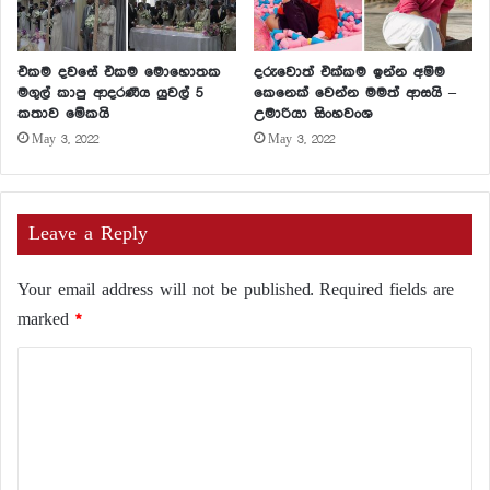
එකම දවසේ එකම මොහොතක
දරුවොත් එක්කම ඉන්න අම්ම
මගුල් කාපු ආදරණීය යුවල් 5
කෙනෙක් වෙන්න මමත් ආසයි –
කතාව මේකයි
උමාරියා සිංහවංශ
May 3, 2022
May 3, 2022
Leave a Reply
Your email address will not be published.
Required fields are
marked
*
C
o
m
m