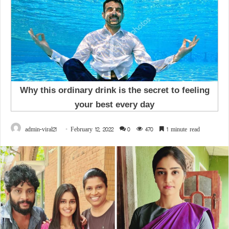
admin-viral21
February 12, 2022
0
470
1 minute read