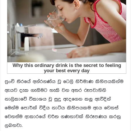
පුංචි තිරයේ අග්රගණ්ය වූ ටෙලි නිර්මාණ කිහිපයකින්ම
ඇයව දැක ගැනීමට හැකි වන අතර රූපවාහිනි
නාලිකාවේ විකාශය වූ සුදු ඇදගෙන කලු ඇවිදින්
මෙන්ම පොර්ක් විදීය නාට්ය කිහිපයකම ඇය වෙනස්
වෙනස්ම ආකාරයේ චරිත ගණනාවක් නිරූපණය කරනු
ලබනවා.