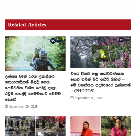
Related Articles
වසර 12කට පසු හෝර්ටන්තැන
උස්සපු වෑන් රථය උකස්කර
නෙළු වලින් පිරී ඉතිරී ගිහින් –
යතුරුපැදියක් මිලදී ගෙන,
මේ වසන්තය පුදුමාකාර ලස්සනක්
පෙම්වතිය එක්ක ජෝඩු දාලා
– (PHOTOS)
රවුම් ගහද්දී පෙම්වතාට වෙච්ච
September 28, 2025
දෙයක්
September 29, 2025