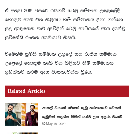
ඒ අනුව 2019 වසරේ රයිගම් ටෙලි සම්මාන උළෙලේදී
හොඳම නැගී එන නිළියට හිමි සම්මානය දිනා ගන්නෙ
සුදු ඇඳගෙන කළු ඇවිදින් ටෙලි නාට්යයේ ඇය දැක්වූ
සුවිශේෂී රංගන හැකියාව නිසයි.
එමෙන්ම සුමති සම්මාන උලලේ සහ රාජ්ය සම්මාන
උළෙලේ හොඳම නැගී එන නිළියට හිමි සම්මානය
ලබන්නට තරම් ඇය වාසනාවන්ත වුණා.
Related Articles
පාසල් වයසේ වෙසක් කුඩු තරගයකට වෙසක්
කුඩුවක් හදන්න ගිහින් යෂ්ට උන අපුරු වැඩේ
May 18, 2022