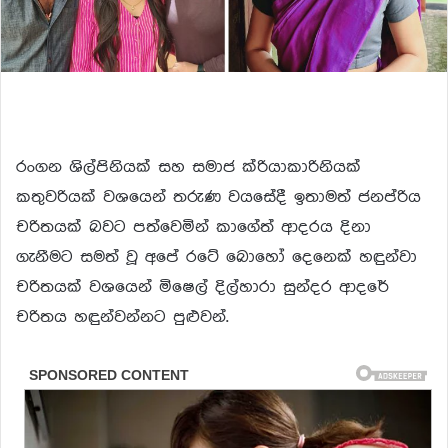
රංගන ශිල්පිනියක් සහ සමාජ ක්රියාකාරිනියක්
කතුවරියක් වශයෙන් තරුණ වයසේදී ඉතාමත් ජනප්රිය
චරිතයක් බවට පත්වෙමින් කාගේත් ආදරය දිනා
ගැනීමට සමත් වූ අපේ රටේ බොහෝ දෙනෙක් හඳුන්වා
චරිතයක් වශයෙන් මිෂෙල් දිල්හාරා සුන්දර ආදරේ
චරිතය හඳුන්වන්නට පුළුවන්.