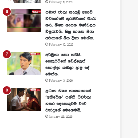
February 11, 2026
සමාජ ජාලා කැළඹූ අසැබි
වීඩියෝවේ ගුරුවරියන් මාරු
කර.. ශිෂ්‍ය නායක මණ්ඩලය
විසුරුවයි.. සිසු නායක පියා
අවසානේ ගිය දිහා මෙන්න.
February 10, 2026
අර්චුනා යකා නටයි..
සෙකුරිටිගේ බෙල්ලෙන්
හොල්ලා කඩලා දාපු දේ
මෙන්න.
February 3, 2026
ප්‍රධාන ශිෂ්‍ය නායකයාගේ
‘අතිරේක’ පන්ති: ටීචර්ලා
හතර දෙනෙකුටම වැඩ
වැරදුනේ මෙහෙමයි.
January 26, 2026