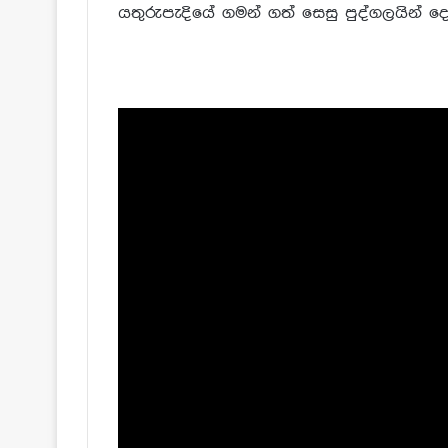
යතුරුපැදියේ ගමන් ගත් සෙසු පුද්ගලයින් 