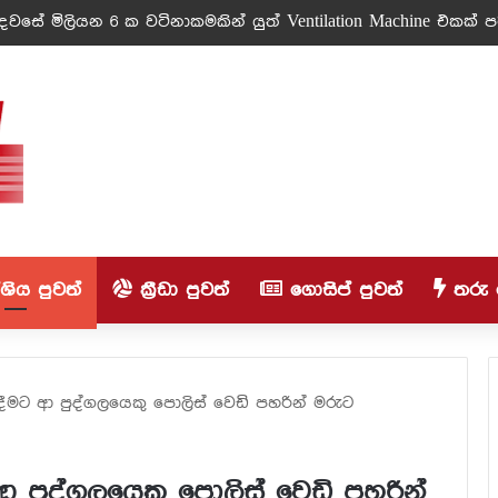
වසේ මිලියන 6 ක වටිනාකමකින් යුත් Ventilation Machine එකක් පරි
ිය පුවත්
ක්‍රීඩා පුවත්
ගොසිප් පුවත්
තරු 
දීමට ආ පුද්ගලයෙකු පොලිස් වෙඩි පහරින් මරුට
ආ පුද්ගලයෙකු පොලිස් වෙඩි පහරින්