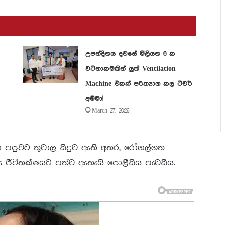
උපන්දිනය දවසේ මිලියන 6 ක
වටිනාකමකින් යුත් Ventilation
Machine එකක් පරිත්‍යාග කල ටීචර්
අම්මා!
March 27, 2026
හ පපුවට තුවාල සිදුව ඇති අතර, රෝහල්ගත
කරු ජීවිතක්ෂයට පත්ව ඇතැයි පොලීසිය පැවසීය.