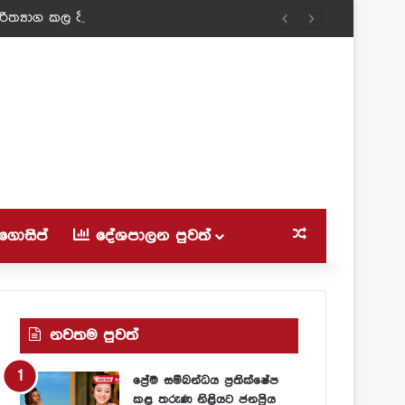
ත්‍යාග කල ටීචර් අම්මා!
ගොසිප්
දේශපාලන පුවත්
Random Article
නවතම පුවත්
ප්‍රේම සම්බන්ධය ප්‍රතික්ෂේප
කළ තරුණ නිළියට ජනප්‍රිය