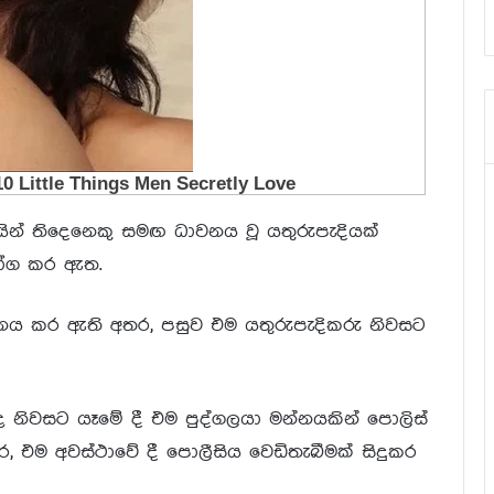
ගලයින් තිදෙනෙකු සමඟ ධාවනය වූ යතුරුපැදියක්
යෝග කර ඇත.
නය කර ඇති අතර, පසුව එම යතුරුපැදිකරු නිවසට
ඳ නිවසට යෑමේ දී එම පුද්ගලයා මන්නයකින් පොලිස්
, එම අවස්ථාවේ දී පොලීසිය වෙඩිතැබීමක් සිදුකර