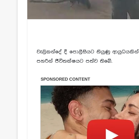
වැලිකන්දේ දී පොලීසියට තියුණු ආයුධයකින
පහරින් ජීවිතක්ෂයට පත්ව තිබේ.