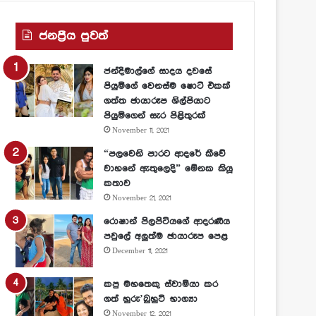
ජනප්‍රීය පුවත්
ජන්දිමාල්ගේ සාදය දවසේ
පියුමිගේ වෙනස්ම ෂොට් එකක්
ගත්ත ඡායාරූප ශිල්පියාට
පියුමිගෙන් සැර පිළිතුරක්
November 11, 2021
“පලවෙනි පාරට ආදරේ කීවේ
වාහනේ ඇතුලෙදි” මේනක කියූ
කතාව
November 21, 2021
රොෂාන් පිලපිටියගේ ආදරණීය
පවුලේ අලුත්ම ඡායාරූප පෙළ
December 11, 2021
කපු මහතෙකු ස්වාමියා කර
ගත් හුරු’බුහුටි භාග්‍යා
November 12, 2021