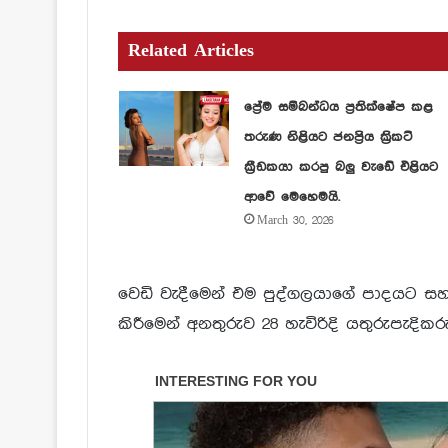
Related Articles
ප්‍රේම සම්බන්ධය ප්‍රතික්ෂේප කළ
තරුණ නිළියට ජනප්‍රිය ක්‍රිකට්
ක්‍රීඩකයා කරපු බලු වැඩේ එළියට
ආවේ මෙහෙමයි.
March 30, 2026
වෙඩි වැදීමෙන් එම පුද්ගලයාගේ පාදයට ස
කිරීමෙන් අනතුරුව 28 හැවිරිදි යතුරුපැදි