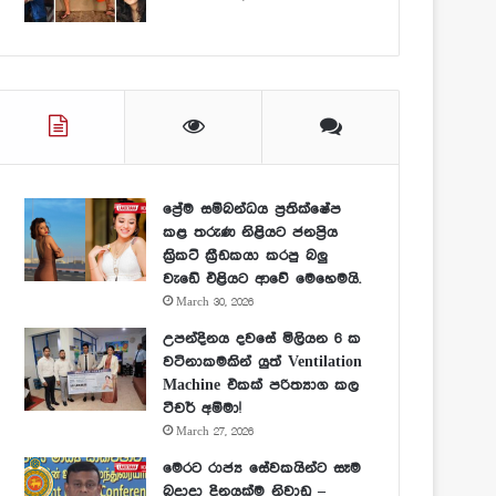
ප්‍රේම සම්බන්ධය ප්‍රතික්ෂේප
කළ තරුණ නිළියට ජනප්‍රිය
ක්‍රිකට් ක්‍රීඩකයා කරපු බලු
වැඩේ එළියට ආවේ මෙහෙමයි.
March 30, 2026
උපන්දිනය දවසේ මිලියන 6 ක
වටිනාකමකින් යුත් Ventilation
Machine එකක් පරිත්‍යාග කල
ටීචර් අම්මා!
March 27, 2026
මෙරට රාජ්‍ය සේවකයින්ට සෑම
බදාදා දිනයක්ම නිවාඩු –