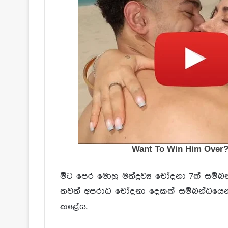
මීට පෙර මොහු මත්ද්‍රව්‍ය චෝදනා 7ක් සම
තවත් අපරාධ චෝදනා දෙකක් සම්බන්ධයෙන්
කළේය.