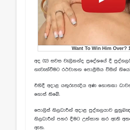
අද (12) සවස වැලිකන්ද ප්‍රදේශයේ දී පුද්
නැවැත්වීමට රථවාහන පොලීසිය විසින් නි
එහිදී අදාළ යතුරුපැදිය අණ නොතකා ධාව
ගොස් තිබේ.
පොලිස් නිලධාරීන් අදාළ පුද්ගලයාව ලුහුබැ
නිලධාරීන් පහර දීමට උත්සාහ කර ඇති අතර
ඇත.