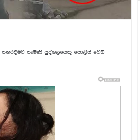
් පහරදීමට පැමිණි පුද්ගලයෙකු පොලිස් වෙඩි