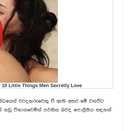
්බන්ධයෙන් වරදකරුවෙකු වී ඇති අතර මේ වනවිට
 නඩු විභාගවෙමින් පවතින බවද පොලීසිය සඳහන්