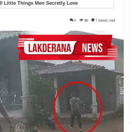
0
86
1 minute read