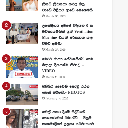
ක්‍රිකට් ක්‍රීඩකයා කරපු බලු
වැඩේ එළියට ආවේ මෙහෙමයි.
March 30, 2026
උපන්දිනය දවසේ මිලියන 6 ක
වටිනාකමකින් යුත් Ventilation
Machine එකක් පරිත්‍යාග කල
ටීචර් අම්මා!
March 27, 2026
මෙරට රාජ්‍ය සේවකයින්ට සෑම
බදාදා දිනයක්ම නිවාඩු –
VIDEO
March 16, 2026
ඩඩ්ලිට දෙවෙනි නොවූ රත්න
සහල් අධිපති..- PHOTOS
February 14, 2026
සවල් පහර දීමේ සිද්ධියේ
සැකකරුවන් රිමාන්ඩ් – පියුමි
හංසමාලිගේ පුත්‍රයා පරිවාසයට.