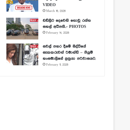
VIDEO
March 16, 2026
ඩඩ්ලිට දෙවෙනි නොවූ රත්න
සහල් අධිපති..- PHOTOS
February 14, 2026
සවල් පහර දීමේ සිද්ධියේ
සැකකරුවන් රිමාන්ඩ් – පියුමි
හංසමාලිගේ පුත්‍රයා පරිවාසයට.
February 11, 2026