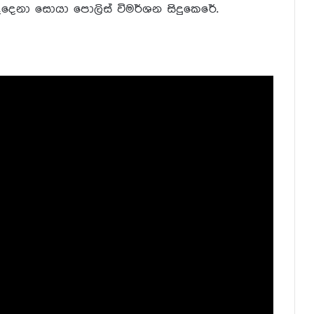
දෙදෙනා සොයා පොලිස් විමර්ශන සිදුකෙරේ.