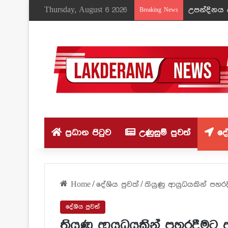
Thursday, August 6 2026
උපන්දිනය ද
Breaking News
ප්‍රධාන පිටුව
උණුසුම් පුවත්
දේශ
Home
/
දේශිය පුවත්
/
තියුණු ආයුධයකින් පහර
දේශිය පුවත්
තියුණු ආයුධයකින් පහරදීමට 