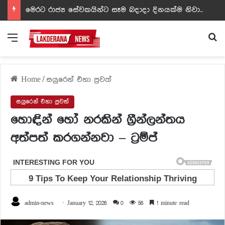
ඩඩ්ලිට දෙවෙනි නොවූ රත්න සහල් අධිපති..- PHOTOS
Menu
Se
Home
/
සයුරෙන් එහා පුවත්
සයුරෙන් එහා පුවත්
හොඳින් හෝ නරකින් ග්‍රීන්ලන්තය
අත්පත් කරගන්නවා – ට්‍රම්ප්
admin-news
January 12, 2026
0
56
1 minute read