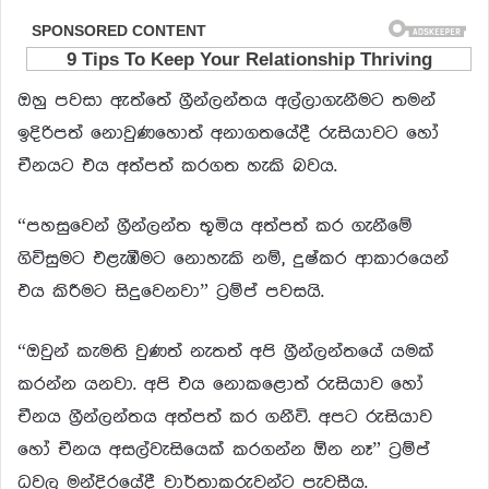
ඔහු පවසා ඇත්තේ ග්‍රීන්ලන්තය අල්ලාගැනීමට තමන්
ඉදිරිපත් නොවුණහොත් අනාගතයේදී රුසියාවට හෝ
චීනයට එය අත්පත් කරගත හැකි බවය.
“පහසුවෙන් ග්‍රීන්ලන්ත භූමිය අත්පත් කර ගැනීමේ
ගිවිසුමට එළැඹීමට නොහැකි නම්, දුෂ්කර ආකාරයෙන්
එය කිරීමට සිදුවෙනවා” ට්‍රම්ප් පවසයි.
“ඔවුන් කැමති වුණත් නැතත් අපි ග්‍රීන්ලන්තයේ යමක්
කරන්න යනවා. අපි එය නොකළොත් රුසියාව හෝ
චීනය ග්‍රීන්ලන්තය අත්පත් කර ගනීවි. අපට රුසියාව
හෝ චීනය අසල්වැසියෙක් කරගන්න ඕන නෑ” ට්‍රම්ප්
ධවල මන්දිරයේදී වාර්තාකරුවන්ට පැවසීය.