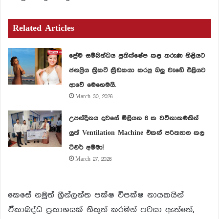
Related Articles
ප්‍රේම සම්බන්ධය ප්‍රතික්ෂේප කළ තරුණ නිළියට
ජනප්‍රිය ක්‍රිකට් ක්‍රීඩකයා කරපු බලු වැඩේ එළියට
ආවේ මෙහෙමයි.
March 30, 2026
උපන්දිනය දවසේ මිලියන 6 ක වටිනාකමකින්
යුත් Ventilation Machine එකක් පරිත්‍යාග කල
ටීචර් අම්මා!
March 27, 2026
කෙසේ නමුත් ග්‍රීන්ලන්ත පක්ෂ විපක්ෂ නායකයින්
ඒකාබද්ධ ප්‍රකාශයක් නිකුත් කරමින් පවසා ඇත්තේ,