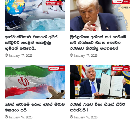
ඇන්ටාක්ටිකාව වසාගත් අයිස්
ග්‍රීන්ලන්තය අත්පත් කර ගැනීමේ
තට්ටුවට පහළින් සැඟවුණු
තම තීරණයට එකඟ නොවන
භූමියක් හමුවෙයි..
රටවලට තීරුබදු පනවනවා!
January 17, 2026
January 17, 2026
ගුවන් සමාගම් ඉරාන ගුවන් සීමාව
රටවල් 75කට වීසා නිකුත් කිරීම
මඟහැර යයි
නවත්වයි !
January 15, 2026
January 15, 2026