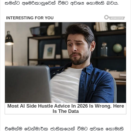
තමන්ට අමෙරිකානුවෙක් වීමට අවශ්‍ය නොමැති බවය.
එමෙන්ම ඩෙන්මාර්ක ජාතිකයෙක් වීමට අවශ්‍ය නොමැති