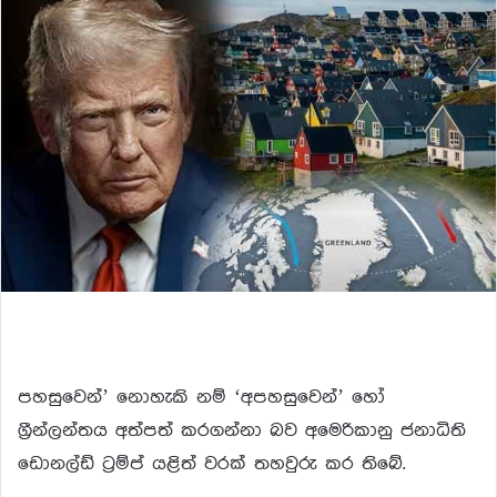
පහසුවෙන්’ නොහැකි නම් ‘අපහසුවෙන්’ හෝ
ග්‍රීන්ලන්තය අත්පත් කරගන්නා බව අමෙරිකානු ජනාධිති
ඩොනල්ඩ් ට්‍රම්ප් යළිත් වරක් තහවුරු කර තිබේ.