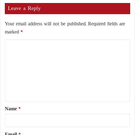
Leave a Reply
Your email address will not be published.
Required fields are
marked
*
C
o
m
m
e
n
t
*
Name
*
Email
*