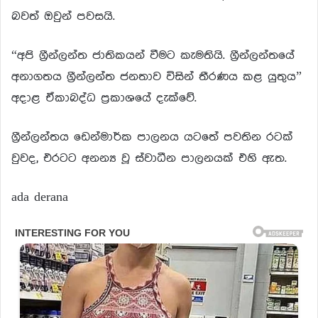
බවත් ඔවුන් පවසයි.
“අපි ග්‍රීන්ලන්ත ජාතිකයන් වීමට කැමතියි. ග්‍රීන්ලන්තයේ
අනාගතය ග්‍රීන්ලන්ත ජනතාව විසින් තීරණය කළ යුතුය”
අදාළ ඒකාබද්ධ ප්‍රකාශයේ දැක්වේ.
ග්‍රීන්ලන්තය ඩෙන්මාර්ක පාලනය යටතේ පවතින රටක්
වුවද, එරටට අනන්‍ය වූ ස්වාධීන පාලනයක් එහි ඇත.
ada derana