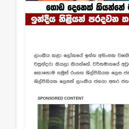
ලාංකීය කළා ලෝකයේ ඉන්න අහිංසක වගේම න
වසුන්දරා කියලා කියන්නේ. වර්තමානයේ අව
කොහොම නමුත් රංගන ශිල්පිනියක ලෙස ජන
ශිල්පිනියක ලෙසත් ලාංකීය ජනයා අතර ජනප