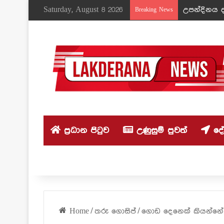
Saturday, August 8 2026
උපන්දිනය ද
Breaking News
ප්‍රධාන පිටුව
උණුසුම් පුවත්
දේශ
Home
/
තරු ගොසිප්
/
ගොඩ දෙනෙක් කියන්නේ 