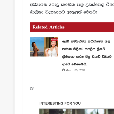
අධ්‍යාපන පොදු සහතික පත්‍ර උසස්පෙළ විභ
බාලිකා විද්‍යාලයට ඇතුළත් වෙනවා
Related Articles
ප්‍රේම සම්බන්ධය ප්‍රතික්ෂේප කළ
තරුණ නිළියට ජනප්‍රිය ක්‍රිකට්
ක්‍රීඩකයා කරපු බලු වැඩේ එළියට
ආවේ මෙහෙමයි.
March 30, 2026
02