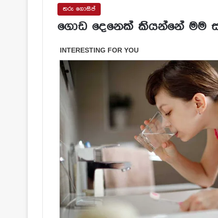
තරු ගොසිප්
ගොඩ දෙනෙක් කියන්නේ මම සා