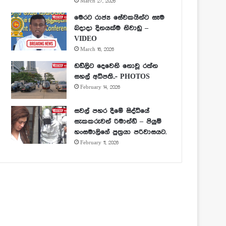
March 27, 2026
මෙරට රාජ්‍ය සේවකයින්ට සෑම
බදාදා දිනයක්ම නිවාඩු –
VIDEO
March 16, 2026
ඩඩ්ලිට දෙවෙනි නොවූ රත්න
සහල් අධිපති..- PHOTOS
February 14, 2026
සවල් පහර දීමේ සිද්ධියේ
සැකකරුවන් රිමාන්ඩ් – පියුමි
හංසමාලිගේ පුත්‍රයා පරිවාසයට.
February 11, 2026