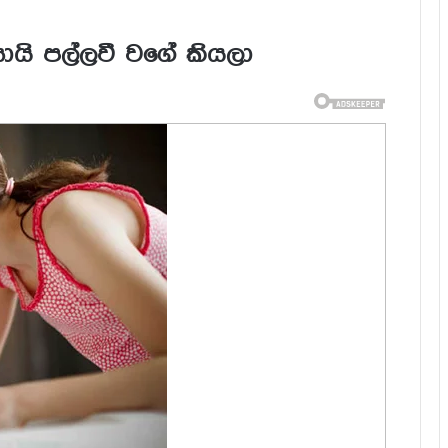
යි පල්ලවී වගේ කියලා