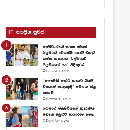
ජනප්‍රීය පුවත්
ජන්දිමාල්ගේ සාදය දවසේ
පියුමිගේ වෙනස්ම ෂොට් එකක්
ගත්ත ඡායාරූප ශිල්පියාට
පියුමිගෙන් සැර පිළිතුරක්
November 11, 2021
“පලවෙනි පාරට ආදරේ කීවේ
වාහනේ ඇතුලෙදි” මේනක කියූ
කතාව
November 21, 2021
රොෂාන් පිලපිටියගේ ආදරණීය
පවුලේ අලුත්ම ඡායාරූප පෙළ
December 11, 2021