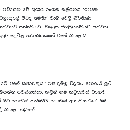
පිවිසෙන මේ සුරූපී රංගන ශිල්පිනිය ‘රාවණ
 වලාකුලේ ඒවිද අම්මා’ වැනි ටෙලි නිර්මාණ
ියත්වයට පත්වෙනවා එලෙස ජනප්‍රියත්වයට පත්වන
ම දෙමිල තරුණියකගේ වගේ කියලායි
්න මේ වගේ කතාවකුයි” මම දමිල විදියට පොටෝ ෂූට්
යන්න පටන්ගත්තා. කලින් නම් කවුරුවත් එහෙම
කයෝ මට ගොඩක් කැමතියි. ගොඩක් අය කියන්නේ මම
ී කියලා තිබුනේ