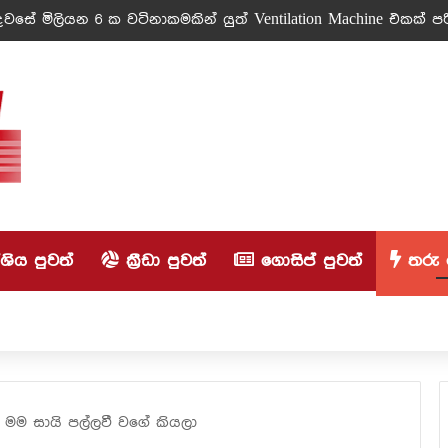
වසේ මිලියන 6 ක වටිනාකමකින් යුත් Ventilation Machine එකක් පරි
ිය පුවත්
ක්‍රීඩා පුවත්
ගොසිප් පුවත්
තරු 
මම සායි පල්ලවී වගේ කියලා