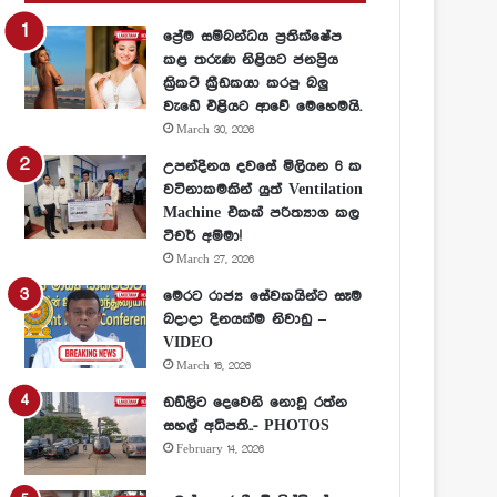
ප්‍රේම සම්බන්ධය ප්‍රතික්ෂේප
කළ තරුණ නිළියට ජනප්‍රිය
ක්‍රිකට් ක්‍රීඩකයා කරපු බලු
වැඩේ එළියට ආවේ මෙහෙමයි.
March 30, 2026
උපන්දිනය දවසේ මිලියන 6 ක
වටිනාකමකින් යුත් Ventilation
Machine එකක් පරිත්‍යාග කල
ටීචර් අම්මා!
March 27, 2026
මෙරට රාජ්‍ය සේවකයින්ට සෑම
බදාදා දිනයක්ම නිවාඩු –
VIDEO
March 16, 2026
ඩඩ්ලිට දෙවෙනි නොවූ රත්න
සහල් අධිපති..- PHOTOS
February 14, 2026