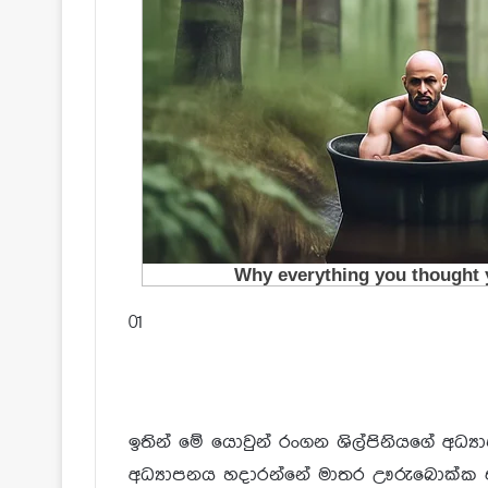
01
ඉතින් මේ යොවුන් රංගන ශිල්පිනියගේ අධ්‍
අධ්‍යාපනය හදාරන්නේ මාතර ඌරුබොක්ක ජා