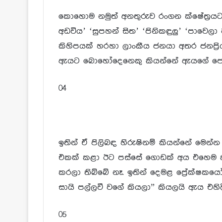
කොහොම නමුත් අනතුරුව රංගන ක්ෂේත්‍රයට 
අඩවිය’ ‘සුපහන් සිත’ ‘පිනිකඳුලු’ ‘පාවෙලා
කිහිපයක් හරහා ලාංකීය ජනයා අතර ජනප්‍ර
ඇයට බොහෝදෙනෙකු කියන්නේ ඇයගේ පෙනු
04
ඉතින් ඒ පිලිබඳ හිරුෂිනම් කියන්නේ මෙන
එකක් කළා ඊට පස්සේ ගොඩක් අය එහෙම කි
කරලා තිබ්බේ නෑ. ඉතින් දෙමළ ප්‍රේක්ෂ
සායි පල්ලවී වගේ කියලා” කියලයි ඇය එහිද
05