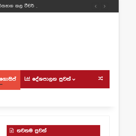
ත්‍යාග කල ටීචර් අම්මා!
ගොසිප්
දේශපාලන පුවත්
Random Article
නවතම පුවත්