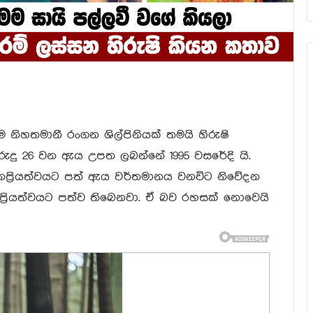
ිහතමානී රංගන ශිල්පිනියක් තමයි හිරුෂි
ුරුදු 26 වන ඇය උපත ලබන්නේ 1995 වසරේදි යි.
ප්‍රියත්වයට පත් ඇය වර්තමානය වනවිට නිවේදන
්‍රියත්වයට පත්ව තිබෙනවා. ඒ බව රහසක් නොවෙයි