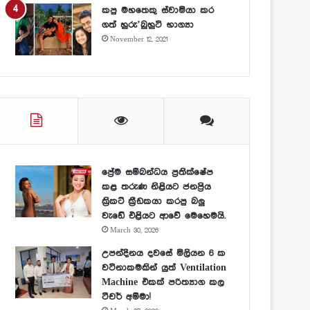
කපු මහතෙකු ස්වාමියා කර
ගත් හුරු’බුහුටි භාග්‍යා
November 12, 2021
ප්‍රේම සම්බන්ධය ප්‍රතික්ෂේප
කළ තරුණ නිළියට ජනප්‍රිය
ක්‍රිකට් ක්‍රීඩකයා කරපු බලු
වැඩේ එළියට ආවේ මෙහෙමයි.
March 30, 2026
උපන්දිනය දවසේ මිලියන 6 ක
වටිනාකමකින් යුත් Ventilation
Machine එකක් පරිත්‍යාග කල
ටීචර් අම්මා!