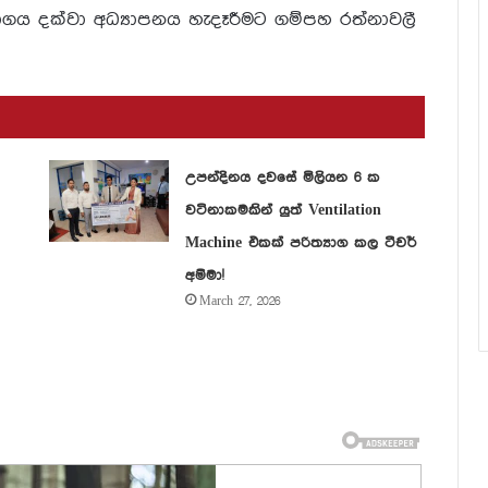
ාගය දක්වා අධ්‍යාපනය හැදෑරීමට ගම්පහ ‍රත්නාවලී
උපන්දිනය දවසේ මිලියන 6 ක
වටිනාකමකින් යුත් Ventilation
Machine එකක් පරිත්‍යාග කල ටීචර්
අම්මා!
March 27, 2026