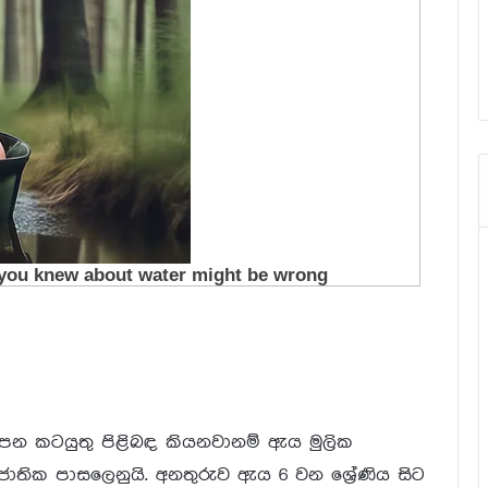
යාපන කටයුතු පිළිබඳ කියනවානම් ඇය මුලික
තික පාසලෙනුයි. අනතුරුව ඇය 6 වන ශ්‍රේණිය සිට