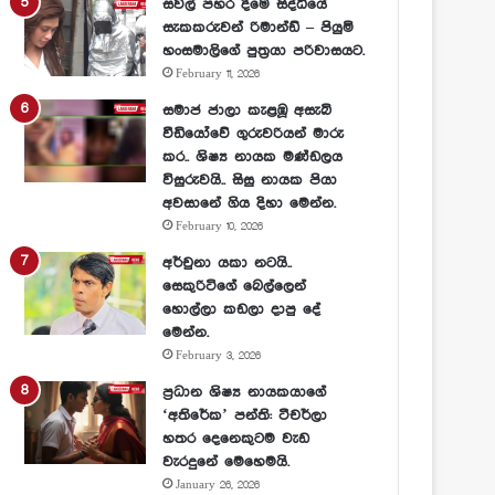
සවල් පහර දීමේ සිද්ධියේ
සැකකරුවන් රිමාන්ඩ් – පියුමි
හංසමාලිගේ පුත්‍රයා පරිවාසයට.
February 11, 2026
සමාජ ජාලා කැළඹූ අසැබි
වීඩියෝවේ ගුරුවරියන් මාරු
කර.. ශිෂ්‍ය නායක මණ්ඩලය
විසුරුවයි.. සිසු නායක පියා
අවසානේ ගිය දිහා මෙන්න.
February 10, 2026
අර්චුනා යකා නටයි..
සෙකුරිටිගේ බෙල්ලෙන්
හොල්ලා කඩලා දාපු දේ
මෙන්න.
February 3, 2026
ප්‍රධාන ශිෂ්‍ය නායකයාගේ
‘අතිරේක’ පන්ති: ටීචර්ලා
හතර දෙනෙකුටම වැඩ
වැරදුනේ මෙහෙමයි.
January 26, 2026