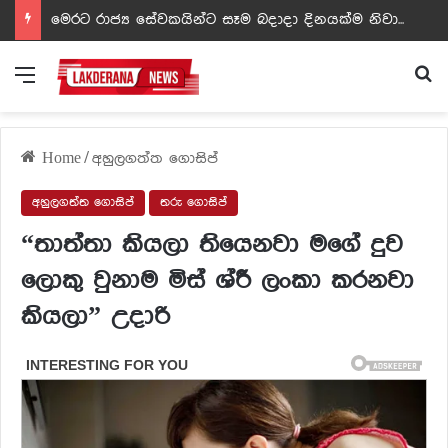
ඩඩ්ලිට දෙවෙනි නොවූ රත්න සහල් අධිපති..- PHOTOS
Menu
Se
Home
/
අහුලගත්ත ගොසිප්
අහුලගත්ත ගොසිප්
තරු ගොසිප්
“තාත්තා කියලා තියෙනවා මගේ දුව
ලොකු වුනාම මිස් ශ්රී ලංකා කරනවා
කියලා” උදාරි