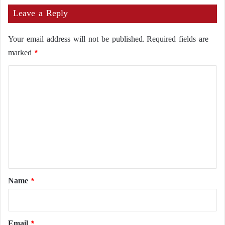
Leave a Reply
Your email address will not be published.
Required fields are
marked
*
C
o
m
m
e
n
t
*
Name
*
Email
*