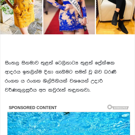
සිංහල සිනමාව තුළත් ටෙලිනාට්‍ය තුළත් ප්‍රේක්ෂක
ආදරය ඉහලින්ම දිනා ගැනීමට සමත් වූ බව ධරණී
රංගන ය රංගන ශිල්පිනියක් වශයෙන් උදාරි
වර්ණකුලසූරිය අප කවුරුත් හඳුනනවා.