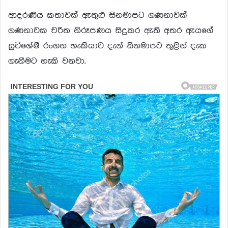
ආදරණීය කතාවක් ඇතුළු සිනමාපට ගණනාවක්
ගණනාවක චරිත නිරූපණය සිදුකර ඇති අතර ඇයගේ
සුවිශේෂී රංගන හැකියාව දැන් සිනමාපට තුළින් දැක
ගැනීමට හැකි වනවා.