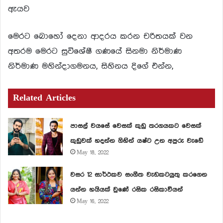
ඇයව
මෙරට බොහෝ දෙනා ආදරය කරන චරිතයක් වන
අතරම මෙරට සුවිශේෂී ගණයේ සිනමා නිර්මාණ
නිර්මාණ මහින්දාගමනය, සිහිනය දිගේ එන්න,
Related Articles
පාසල් වයසේ වෙසක් කුඩු තරගයකට වෙසක්
කුඩුවක් හදන්න ගිහින් යෂ්ට උන අපුරු වැඩේ
May 18, 2022
වසර 12 සාර්ථකව සංගීත වැඩකටයුතු කරගෙන
යන්න හයියක් වුණේ රසික රසිකාවියන්
May 16, 2022