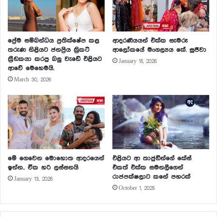
ප්‍රේම සම්බන්ධය ප්‍රතික්ෂේප කළ
ආදරණීයයන් එක්ක සැමරූ
තරුණ නිළියට ජනප්‍රිය ක්‍රිකට්
ආලෝකයේ මංගල්‍යය කේ. සුජීවා
ක්‍රීඩකයා කරපු බලු වැඩේ එළියට
January 15, 2026
ආවේ මෙහෙමයි.
March 30, 2026
මේ ගෙවෙන මොහොත ආදරයෙන්
එළියට ආ තාජුඩීන්ගේ කේස්
ඉන්න.. ඒක හරි ලස්සනයි
එකත් එක්ක සමනලීගෙන්
රාජපක්ෂලාට කනේ පහරක්
January 13, 2026
October 1, 2025