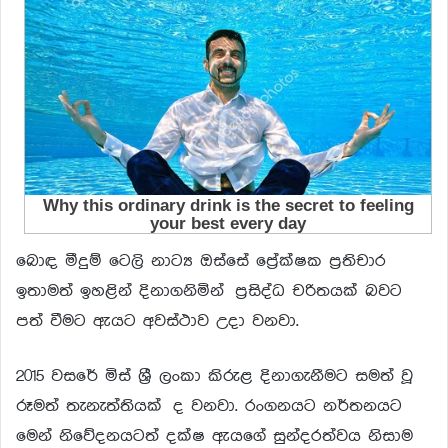
බොඳ මීදුම් ටෙලි නාට්‍ය ඔස්සේ ප්‍රේක්ෂක ප්‍රතිචාර
ඉතාමත් ඉහළින් දිනාගනිමින් ප්‍රසිද්ධ චරිතයක් බවට
පත් වීමට ඇයට අවස්ථාව උදා වනවා.
2015 වසරේ මිස් ශ්‍රී ලංකා කිරුළ දිනාගැනීමට සමත් වූ
රූමත් තැනැත්තියක් ද වනවා. රංගනයට නර්තනයට
මෙන් නිවේදනයටත් දක්ෂ ඇයගේ සුන්දරත්වය නිසාම