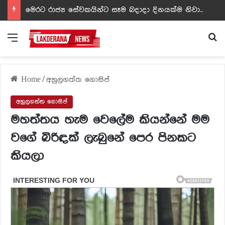
ඩඩ්ලිට දෙවෙනි නොවූ රත්න සහල් අධිපති..- PHOTOS
Menu
Se
Home
/
අහුලගත්ත ගොසිප්
අහුලගත්ත ගොසිප්
මහත්තය හැම වෙලේම කියන්නේ මම
වගේ බිරිඳක් ලැබුනේ පෙර පිනකට
කියලා