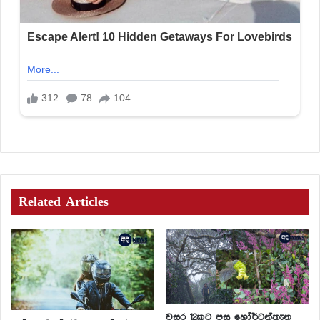
Related Articles
වසර 12කට පසු හෝර්ටන්තැන