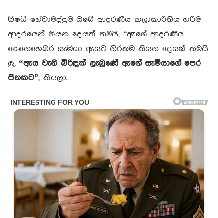
ඕෂධි හේවාමද්දුම ඔබේ ආදරණීය කලාකාරිනිය හරිම
ආදරයෙන් කියන දෙයක් තමයි, “ඇගේ ආදරණීය
සෙනෙහෙබර සැමියා ඇයට නිරතම කියන දෙයක් තමයි
ලු,
“ඇය වැනි බිරිඳක් ලැබුණේ ඇගේ සැමියාගේ පෙර
පිනකට”
, කියලා.