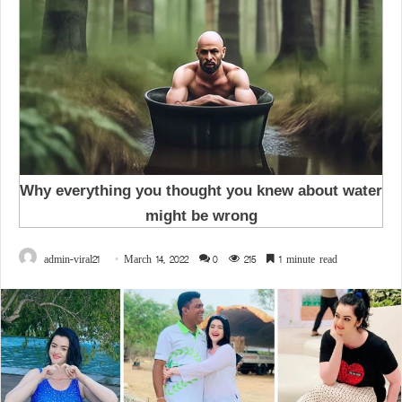
admin-viral21
March 14, 2022
0
215
1 minute read