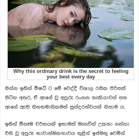
ඔන්න ඉතින් ඕෂධී ට මේ වෙද්දී විශාල රසික පිරිසක්
සිටින අතර, ඒ ඇගේ වූ අපූරු රංගන හැකියාවන් සහ
ඇගේ ඇති නිහතමානිකමත් සුන්දරත්වයක් නිසාම ය.
ඉතින් ඕනෑම චරිතයක් ඉතාමත් මැනවින් උකහා ගන්නා
එහි වූ අපූරු භාවාත්මකභාවය තුළින් ඉස්මතු වෙමින්