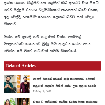
දක්ෂ රංගන ශිල්පිනියක ලෙසින් ඔබ අතරට එන ඕෂධි
හේවාමද්දුම රංගන ශිල්පිනියගේ පැහැපත් බවේ රහස,
අද වෙද්දී හැමෝම හොයන දෙයක් බවට පත් වෙලා
තියනවා.
ඔන්න මේ ළඟදී නම් කලාවත් එක්ක අත්වැල්
බැඳගන්නට නොහැකි වුණු ඔබ ආදරය කරන ඇය
මෙන්න මේ වගේ කථාවක් තමයි කියන්නේ.
Related Articles
පාසල් වයසේ වෙසක් කුඩු තරගයකට වෙසක්
කුඩුවක් හදන්න ගිහින් යෂ්ට උන අපුරු වැඩේ
May 18, 2022
වසර 12 සාර්ථකව සංගීත වැඩකටයුතු කරගෙන