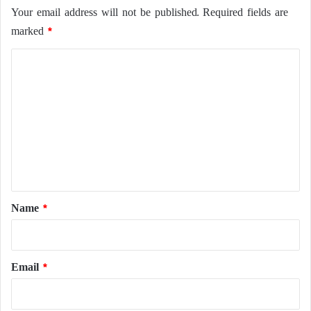
Your email address will not be published.
Required fields are
marked
*
C
o
m
m
e
n
t
*
Name
*
Email
*