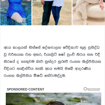
ඇය කාලයක් තිස්සේ දේශපාලන වේදිකාව තුළ ප්‍රසිද්ධ
වූ චරිතයක වන අතර, රියැලිටි ෂෝ පුංචි තිරය සහ රිදී
තිරයේ ද නැතුවම බැරි සුන්දර සුරූපී රංගන ශිල්පිනියක
විදියට හැඳින්විය හැකි ඇය තමයි ඔබේ ආදරණීය
රංගන ශිල්පිනිය ඕෂධි හේවාමද්දුම.