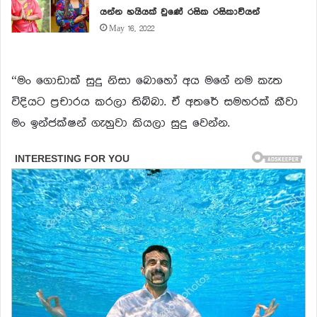
යන්න හයියක් වුණේ රසික රසිකාවියන්
May 16, 2022
“මං ගොඩාක් සුදු නිසා බොහෝ අය මගේ නම කැත
විදියට ප්‍රචාරය කරලා තිබ්බා. ඒ අතරේ සමහරක් කීවා
මං ඉන්ජක්ෂන් ගැහුවා කියලා සුදු වෙන්න.