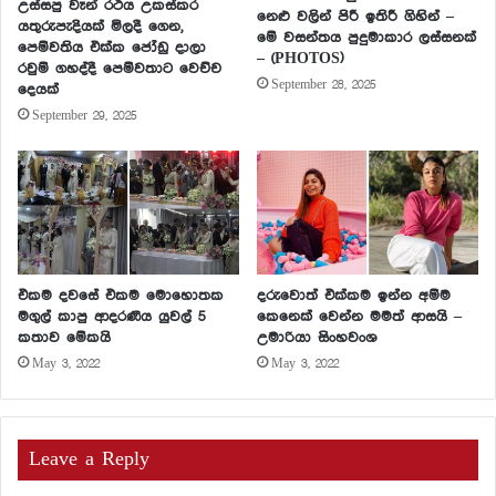
උස්සපු වෑන් රථය උකස්කර
නෙළු වලින් පිරී ඉතිරී ගිහින් –
යතුරුපැදියක් මිලදී ගෙන,
මේ වසන්තය පුදුමාකාර ලස්සනක්
පෙම්වතිය එක්ක ජෝඩු දාලා
– (PHOTOS)
රවුම් ගහද්දී පෙම්වතාට වෙච්ච
September 28, 2025
දෙයක්
September 29, 2025
එකම දවසේ එකම මොහොතක
දරුවොත් එක්කම ඉන්න අම්ම
මගුල් කාපු ආදරණීය යුවල් 5
කෙනෙක් වෙන්න මමත් ආසයි –
කතාව මේකයි
උමාරියා සිංහවංශ
May 3, 2022
May 3, 2022
Leave a Reply