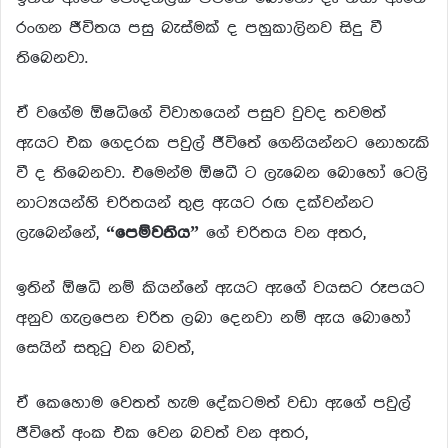
රංගන ජීවිතය පසු බැස්මක් ද පහුකාලිනව සිදු වී
තිබෙනවා.
ඒ වගේම ඕෂධිගේ විවාහයෙන් පසුව වුවද තවමත්
ඇයට එක ගෙදරක පවුල් ජීවිතේ ගෙනියන්නට නොහැකි
වී ද තිබෙනවා. එමෙන්ම ඕෂධී ට ලැබෙන බොහෝ ටෙලි
නාට්‍යයන්හි චරිතයන් තුළ ඇයට රඟ දක්වන්නට
ලැබෙන්නේ,
“පෙම්වතිය”
ගේ චරිතය වන අතර,
ඉතින් ඕෂධි නම් කියන්නේ ඇයට ඇගේ වයසට රූපයට
අනුව ගැලපෙන චරිත ලබා දෙනවා නම් ඇය බොහෝ
සෙයින් සතුටු වන බවත්,
ඒ කෙහොම වෙතත් හැම දේකටමත් වඩා ඇගේ පවුල්
ජීවිතේ අංක එක වෙන බවත් වන අතර,