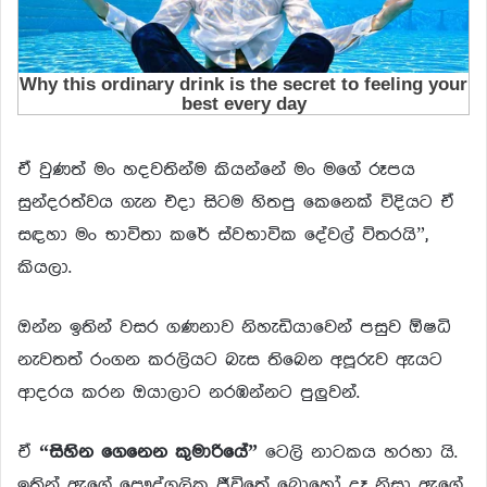
ඒ වුණත් මං හදවතින්ම කියන්නේ මං මගේ රූපය
සුන්දරත්වය ගැන එදා සිටම හිතපු කෙනෙක් විදියට ඒ
සඳහා මං භාවිතා කරේ ස්වභාවික දේවල් විතරයි”,
කියලා.
ඔන්න ඉතින් වසර ගණනාව නිහැඩියාවෙන් පසුව ඕෂධි
නැවතත් රංගන කරලියට බැස තිබෙන අපූරුව ඇයට
ආදරය කරන ඔයාලාට නරඹන්නට පුලුවන්.
ඒ
“සිහින ගෙනෙන කුමාරියේ”
ටෙලි නාටකය හරහා යි.
ඉතින් ඇගේ පෞද්ගලික ජීවිතේ බොහෝ දෑ නිසා ඇගේ