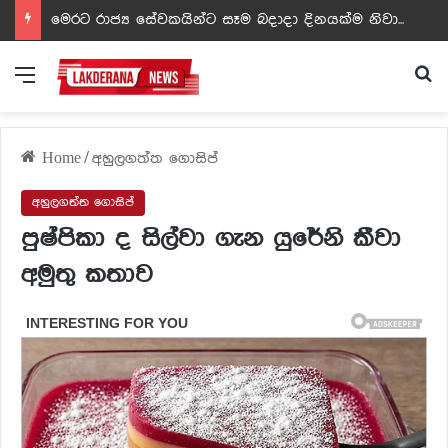
ඩඩ්ලිට දෙවෙනි නොවූ රත්න සහල් අධිපති..- PHOTOS
Menu
Se
Home
/
අහුලගත්ත ගොසිප්
අහුලගත්ත ගොසිප්
පුෂ්පිකා ද සිල්වා ගැන යුරේනි කීවා
අමුතු කතාව