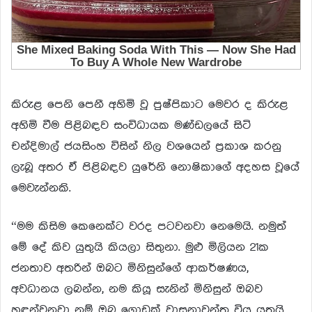
කිරුළ පෙනි පෙනී අහිමි වූ පුෂ්පිකාට මෙවර ද කිරුළ
අහිමි වීම පිළිබඳව සංවිධායක මණ්ඩලයේ සිටි
චන්දිමාල් ජයසිංහ විසින් නිල වශයෙන් ප්‍රකාශ කරනු
ලැබූ අතර ඒ පිළිබඳව යුරේනි නොෂිකාගේ අදහස වූයේ
මෙවැන්නකි.
“මම කිසිම කෙනෙක්ට වරද පටවනවා නෙමෙයි. නමුත්
මේ දේ කිව යුතුයි කියලා සිතුනා. මුළු මිලියන 21ක
ජනතාව අතරින් ඔබට මිනිසුන්ගේ ආකර්ෂණය,
අවධානය ලබන්න, නම කියූ සැනින් මිනිසුන් ඔබව
හඳුන්වනවා නම් ඔබ ගොඩක් වාසනාවන්ත විය යුතුයි.