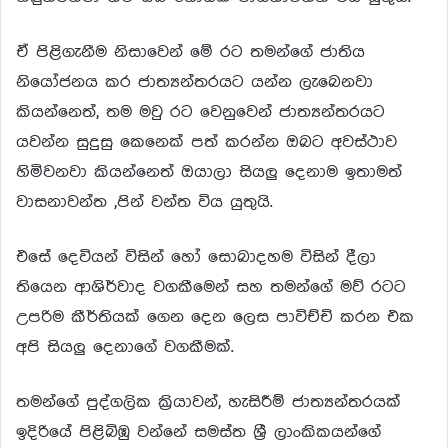
ඒ පිළිගැනීම නිසාවෙන් මේ රට තමන්ගේ ජාතිය
නියෝජනය කර ජාත්‍යන්තරයට යන්න ලැබෙනවා
කියන්නෙත්, තම මවු රට වෙනුවෙන් ජාත්‍යන්තරයට
යවන්න සුදුසු කෙනෙක් පත් කරන්න ඔබට අවස්ථාව
හිමිවනවා කියන්නෙත් ඔයාලා සියලු දෙනාම ඉතාමත්
වාසනාවන්ත ,පින් වන්ත විය යුතුයි.
එසේ දෙවියන් විසින් හෝ සොබාදහම විසින් දීලා
තියෙන ආශිර්වාද වගකීමෙන් සහ තමන්ගේ මව් රටට
උපරිම කීර්තියක් ගෙන දෙන ලෙස පාවිච්චි කරන එක
අපි සියලු දෙනාගේ වගකීමක්.
තමන්ගේ පුද්ගලික ක්‍රියාවන්, හැසිරීම් ජාත්‍යන්තරයක්
ඉදිරියේ පිළිබිඹු වන්නේ සමස්ත ශ්‍රී ලාංකිකයන්ගේ