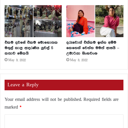
එකම දවසේ එකම මොහොතක
දරුවොත් එක්කම ඉන්න අම්ම
මගුල් කාපු ආදරණීය යුවල් 5
කෙනෙක් වෙන්න මමත් ආසයි –
කතාව මේකයි
උමාරියා සිංහවංශ
May 3, 2022
May 3, 2022
Leave a Reply
Your email address will not be published.
Required fields are
marked
*
C
o