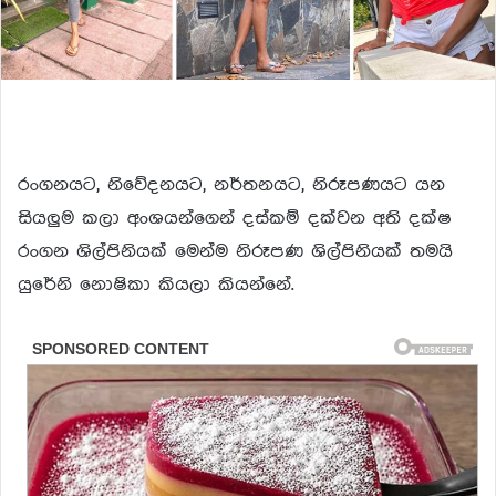
රංගනයට, නිවේදනයට, නර්තනයට, නිරූපණයට යන
සියලුම කලා අංශයන්ගෙන් දස්කම් දක්වන අති දක්ෂ
රංගන ශිල්පිනියක් මෙන්ම නිරූපණ ශිල්පිනියක් තමයි
යුරේනි නොෂිකා කියලා කියන්නේ.