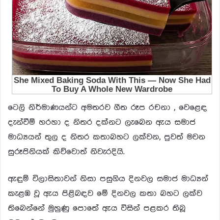
ටෙලි නිර්මාණයන්ට අමතරව ගීත රූප රචනා , වෙළෙඳ
දැන්වීම් හරහා ද නිතර දක්නට ලැබෙන ඇය සමාජ
මාධ්‍යයන් තුල ද නිතර කතාබහට ලක්වන, පුවත් මවන
සුරූපිනියක් කිව්වොත් නිවැරදියි.
ඇඳුම් විලාසිතාවන් නිසා පසුගිය දිනවල සමාජ මාධ්‍යන්
කැළඹ වූ ඇය පිළිබඳව මේ දිනවල කතා බහට ලක්ව
තිබෙන්නේ මුහුණු පොතේ ඇය විසින් පළකර තිබූ