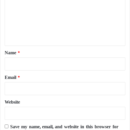
m
m
e
n
t
*
Name
*
Email
*
Website
Save my name, email, and website in this browser for