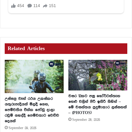
Related Articles
වසර 12කට පසු හෝර්ටන්තැන
උස්සපු වෑන් රථය උකස්කර
නෙළු වලින් පිරී ඉතිරී ගිහින් –
යතුරුපැදියක් මිලදී ගෙන,
මේ වසන්තය පුදුමාකාර ලස්සනක්
පෙම්වතිය එක්ක ජෝඩු දාලා
– (PHOTOS)
රවුම් ගහද්දී පෙම්වතාට වෙච්ච
September 28, 2025
දෙයක්
September 29, 2025