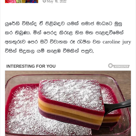
May 16, 2022
යුරේනි විසින්ද ඒ පිළිබඳව යමක් සමාජ මාධ්‍යට මුසු
කර තිබුණා. මින් පෙරද කිරුළ හිස මත පැළඳවීමෙන්
අනතුරුව පෙර සිටි විවාහක රූ රැඡින වන caroline jury
විසින් සිදුකල යම් කැළඹ වීමකින් පසුව,