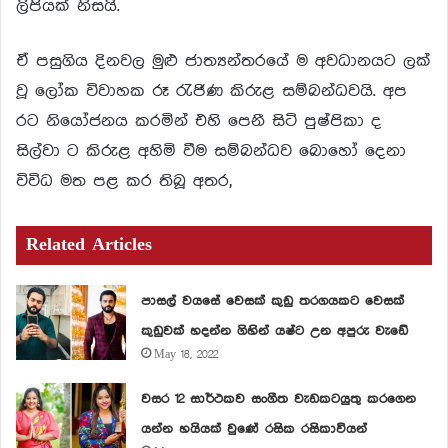
ලිපියක් නිසයි.
ඒ පසුගිය දිනවල මුළු ජාත්‍යන්තරයේ ම අවධානයට ලක්
වූ ලෝක විවාහක රූ රැජිණ කිරුළ සම්බන්ධවයි. අප
රට නියෝජනය කරමින් එහි පෙනී සිටි පුෂ්පිකා ද
සිල්වා ට කිරුළ අහිමි වීම සම්බන්ධව බොහෝ දෙනා
විවිධ මත පළ කර තිබූ අතර,
Related Articles
පාසල් වයසේ වෙසක් කුඩු තරගයකට වෙසක්
කුඩුවක් හදන්න ගිහින් යෂ්ට උන අපුරු වැඩේ
May 18, 2022
වසර 12 සාර්ථකව සංගීත වැඩකටයුතු කරගෙන
යන්න හයියක් වුණේ රසික රසිකාවියන්