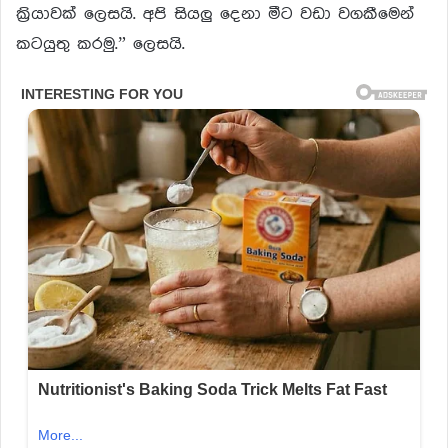
ක්‍රියාවක් ලෙසයි. අපි සියලු දෙනා මීට වඩා වගකීමෙන්
කටයුතු කරමු.” ලෙසයි.