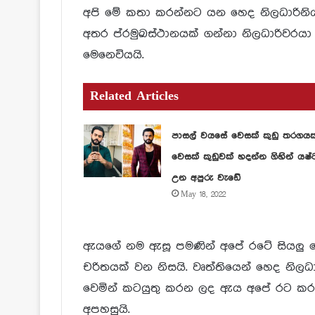
අපි මේ කතා කරන්නට යන හෙද නිලධාරිනිය
අතර ප්රමුඛස්ථානයක් ගන්නා නිලධාරිවරයා
මෙනෙවියයි.
Related Articles
පාසල් වයසේ වෙසක් කුඩු තරගය
වෙසක් කුඩුවක් හදන්න ගිහින් යෂ්
උන අපුරු වැඩේ
May 18, 2022
ඇයගේ නම ඇසූ පමණින් අපේ රටේ සියලු 
චරිතයක් වන නිසයි. වෘත්තියෙන් හෙද නිල
වෙමින් කටයුතු කරන ලද ඇය අපේ රට කර
අපහසුයි.