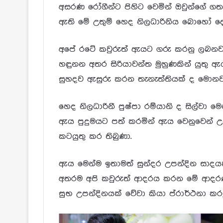
අසරණ රෝගීන්ට පිහිට වෙමින් ඔවුන්ගේ ග
ඇති මේ උතුම් හෙද නිලධාරිනිය බොහෝ දෙ
අපේ රටේ කවුරුත් ඇයට ගරු කරනු ලබනව
හඳුනන අතර සිරියාවන්ත මුහුණකින් යුත
සුහදව ඇසුරු කරන තැනැත්තියක් ද මොනව
හෙද නිලධාරිනී පුෂ්පා රම්යානි ද සිල්වා 
ඇය පුදුමයට පත් කරමින් ඇය වෙනුවෙන් 
කටයුතු කර තිබුණා.
ඇය මෙන්ම ඉතාමත් සුන්දර උපන්දින සාදය
අතරම අපි කවුරුත් ආදරය කරන මේ ආදරණී
සුභ උපන්දිනයක් වේවා කියා ප්රාර්ථනා කර