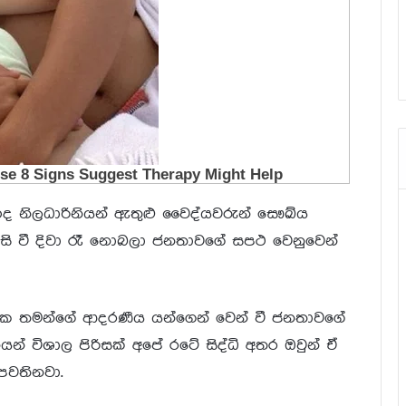
නිලධාරිනියන් ඇතුළු වෛද්යවරුන් සෞඛ්ය
 වී දිවා රෑ නොබලා ජනතාවගේ සපථ වෙනුවෙන්
ක තමන්ගේ ආදරණීය යන්ගෙන් වෙන් වී ජනතාවගේ
න් විශාල පිරිසක් අපේ රටේ සිද්ධි අතර ඔවුන් ඒ
පවතිනවා.