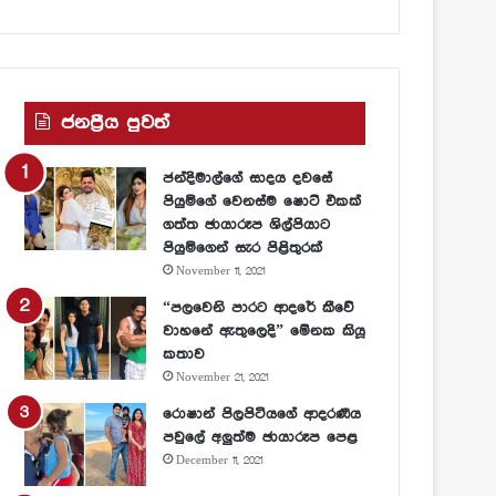
ජනප්‍රීය පුවත්
ජන්දිමාල්ගේ සාදය දවසේ
පියුමිගේ වෙනස්ම ෂොට් එකක්
ගත්ත ඡායාරූප ශිල්පියාට
පියුමිගෙන් සැර පිළිතුරක්
November 11, 2021
“පලවෙනි පාරට ආදරේ කීවේ
වාහනේ ඇතුලෙදි” මේනක කියූ
කතාව
November 21, 2021
රොෂාන් පිලපිටියගේ ආදරණීය
පවුලේ අලුත්ම ඡායාරූප පෙළ
December 11, 2021