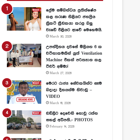
ප්‍රේම සම්බන්ධය ප්‍රතික්ෂේප
කළ තරුණ නිළියට ජනප්‍රිය
ක්‍රිකට් ක්‍රීඩකයා කරපු බලු
වැඩේ එළියට ආවේ මෙහෙමයි.
March 30, 2026
උපන්දිනය දවසේ මිලියන 6 ක
වටිනාකමකින් යුත් Ventilation
Machine එකක් පරිත්‍යාග කල
ටීචර් අම්මා!
March 27, 2026
මෙරට රාජ්‍ය සේවකයින්ට සෑම
බදාදා දිනයක්ම නිවාඩු –
VIDEO
March 16, 2026
ඩඩ්ලිට දෙවෙනි නොවූ රත්න
සහල් අධිපති..- PHOTOS
February 14, 2026