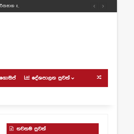
ත්‍යාග කල ටීචර් අම්මා!
ගොසිප්
දේශපාලන පුවත්
Random Article
නවතම පුවත්