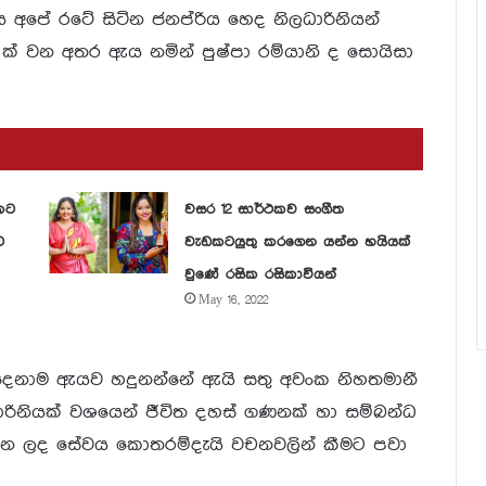
 අපේ රටේ සිටින ජනප්රිය හෙද නිලධාරිනියන්
 ක් වන අතර ඇය නමින් පුෂ්පා රම්යානි ද සොයිසා
කට
වසර 12 සාර්ථකව සංගීත
ට
වැඩකටයුතු කරගෙන යන්න හයියක්
වුණේ රසික රසිකාවියන්
May 16, 2022
දෙනාම ඇයව හදුනන්නේ ඇයි සතු අවංක නිහතමානී
ධාරිනියක් වශයෙන් ජීවිත දහස් ගණනක් හා සම්බන්ධ
න ලද සේවය කොතරම්දැයි වචනවලින් කීමට පවා