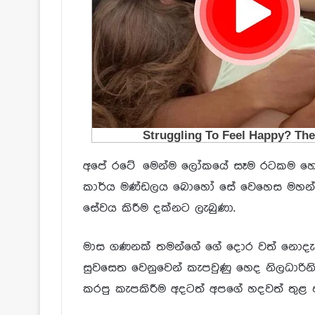
අපේ රටේ මෙන්ම ලෝකයේ සෑම රටකම හෙද 
කාර්ය මණ්ඩලය බොහෝ සේ වෙහෙස මහන්සි
සේවය කිරීම දක්නට ලැබුණා.
මාස ගණනක් තමන්ගේ ගේ දොර වත් නොදැ
සුවසෙත වෙනුවෙන් කැපවුණු හෙද නිලධාරිනිය
කරපු කැපකිරීම අදටත් අපගේ හදවත් තුළ 