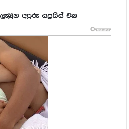
ලැබුන අපුරු සප්‍රයිස් එක