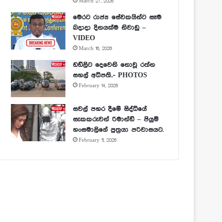
March 27, 2026
මෙරට රාජ්‍ය සේවකයින්ට සෑම
බදාදා දිනයක්ම නිවාඩු –
VIDEO
March 16, 2026
ඩඩ්ලිට දෙවෙනි නොවූ රත්න
සහල් අධිපති..- PHOTOS
February 14, 2026
සවල් පහර දීමේ සිද්ධියේ
සැකකරුවන් රිමාන්ඩ් – පියුමි
හංසමාලිගේ පුත්‍රයා පරිවාසයට.
February 11, 2026