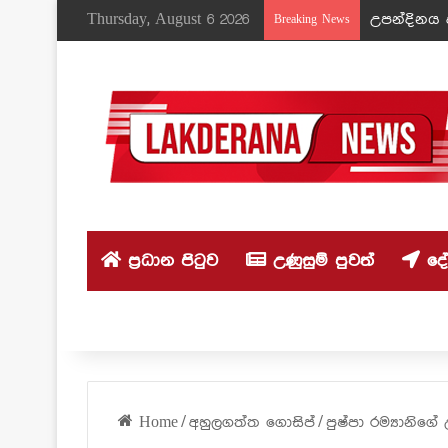
Thursday, August 6 2026
උපන්දිනය ද
Breaking News
ප්‍රධාන පිටුව
උණුසුම් පුවත්
දේශ
Home
/
අහුලගත්ත ගොසිප්
/
පුෂ්පා රම්‍යානිගේ