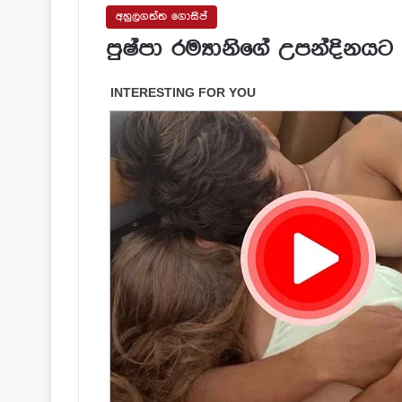
අහුලගත්ත ගොසිප්
පුෂ්පා රම්‍යානිගේ උපන්දිනයට 