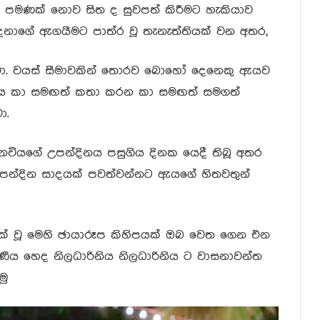
ත පමණක් නොව සිත ද සුවපත් කිරීමට හැකියාව
නාගේ ඇගයීමට පාත්ර වූ තැනැත්තියක් වන අතර,
ා. වයස් සීමාවකින් තොරව බොහෝ දෙනෙකු ඇයව
ු ඇය කා සමඟත් කතා කරන කා සමඟත් සමගත්
ා.
මෙනවියගේ උපන්දිනය පසුගිය දිනක යෙදී තිබූ අතර
උපන්දින සාදයක් පවත්වන්නට ඇයගේ හිතවතුන්
ක් වූ මෙහි ඡායාරූප කිහිපයක් ඔබ වෙත ගෙන එන
ය හෙද නිලධාරිනිය නිලධාරිනිය ට වාසනාවන්ත
මු