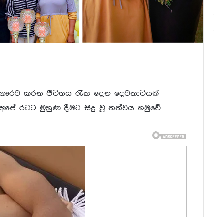
 ගෞරව කරන ජීවිතය රැක දෙන දෙවතාවියක්
 අපේ රටට මුහුණ දීමට සිදු වූ තත්වය හමුවේ