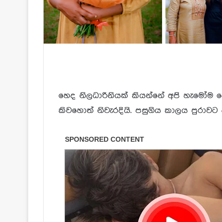
හෙද නිලධාරිනියක් කියන්නේ අපි හැමෝම
කිවහොත් නිවැරදියි. පසුගිය කාලය පුරාවට