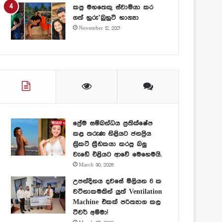
කපු මහතෙකු ස්වාමියා කර
ගත් හුරු’බුහුටි භාග්‍යා
November 12, 2021
ප්‍රේම සම්බන්ධය ප්‍රතික්ෂේප
කළ තරුණ නිළියට ජනප්‍රිය
ක්‍රිකට් ක්‍රීඩකයා කරපු බලු
වැඩේ එළියට ආවේ මෙහෙමයි.
March 30, 2026
උපන්දිනය දවසේ මිලියන 6 ක
වටිනාකමකින් යුත් Ventilation
Machine එකක් පරිත්‍යාග කල
ටීචර් අම්මා!