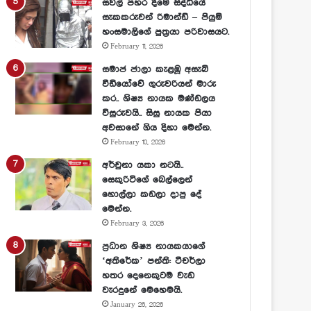
සවල් පහර දීමේ සිද්ධියේ
සැකකරුවන් රිමාන්ඩ් – පියුමි
හංසමාලිගේ පුත්‍රයා පරිවාසයට.
February 11, 2026
සමාජ ජාලා කැළඹූ අසැබි
වීඩියෝවේ ගුරුවරියන් මාරු
කර.. ශිෂ්‍ය නායක මණ්ඩලය
විසුරුවයි.. සිසු නායක පියා
අවසානේ ගිය දිහා මෙන්න.
February 10, 2026
අර්චුනා යකා නටයි..
සෙකුරිටිගේ බෙල්ලෙන්
හොල්ලා කඩලා දාපු දේ
මෙන්න.
February 3, 2026
ප්‍රධාන ශිෂ්‍ය නායකයාගේ
‘අතිරේක’ පන්ති: ටීචර්ලා
හතර දෙනෙකුටම වැඩ
වැරදුනේ මෙහෙමයි.
January 26, 2026