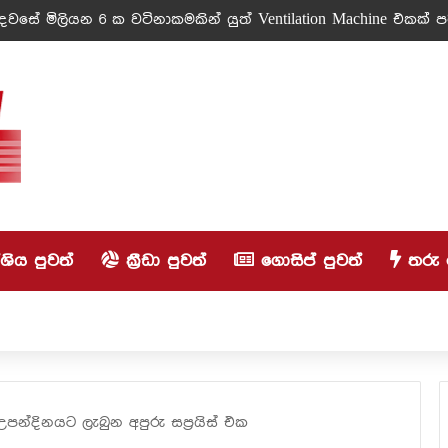
වසේ මිලියන 6 ක වටිනාකමකින් යුත් Ventilation Machine එකක් පරි
ිය පුවත්
ක්‍රීඩා පුවත්
ගොසිප් පුවත්
තරු 
 උපන්දිනයට ලැබුන අපුරු සප්‍රයිස් එක