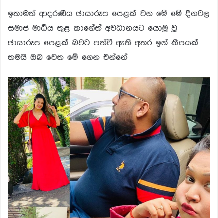
ඉතාමත් ආදරණීය ඡායාරූප පෙළක් වන මේ මේ දිනවල
සමාජ මාධ්ය තුළ කාගේත් අවධානයට යොමු වූ
ඡායාරූප පෙළක් බවට පත්වී ඇති අතර ඉන් කීපයක්
තමයි ඔබ වෙත මේ ගෙන එන්නේ