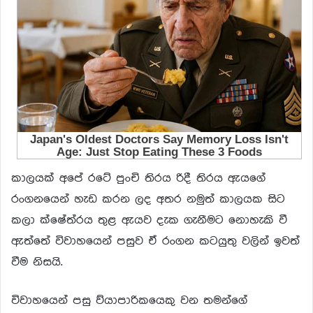
කාලයක් අපේ රටේ පුංචි තිරය රිදී තිරය ඇයගේ
රංගනයෙන් හැඩ කරන ලද අතර නමුත් කාලයක සිට
කලා ක්ෂේත්රය තුළ ඇයව දැක ගැනීමට නොහැකි වී
ඇත්තේ විවාහයෙන් පසුව ඒ රංගන කටයුතු වලින් ඉවත්
වීම නිසයි.
විවාහයෙන් පසු ව්යාපාරිකයෙකු වන තමන්ගේ