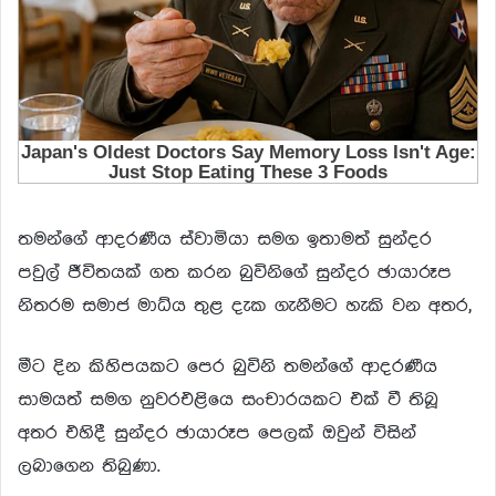
තමන්ගේ ආදරණීය ස්වාමියා සමග ඉතාමත් සුන්දර
පවුල් ජීවිතයක් ගත කරන බුවිනිගේ සුන්දර ඡායාරූප
නිතරම සමාජ මාධ්ය තුළ දැක ගැනීමට හැකි වන අතර,
මීට දින කිහිපයකට පෙර බුවිනි තමන්ගේ ආදරණීය
සාමයත් සමග නුවරඑළියෙ සංචාරයකට එක් වී තිබූ
අතර එහිදී සුන්දර ඡායාරූප පෙලක් ඔවුන් විසින්
ලබාගෙන තිබුණා.