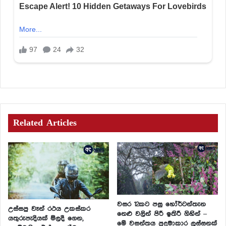
Related Articles
වසර 12කට පසු හෝර්ටන්තැන
උස්සපු වෑන් රථය උකස්කර
නෙළු වලින් පිරී ඉතිරී ගිහින් –
යතුරුපැදියක් මිලදී ගෙන,
මේ වසන්තය පුදුමාකාර ලස්සනක්