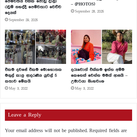
පෙම්වතිය එක්ක ජෝඩු දාලා
– (PHOTOS)
රවුම් ගහද්දී පෙම්වතාට වෙච්ච
September 28, 2025
දෙයක්
September 29, 2025
එකම දවසේ එකම මොහොතක
දරුවොත් එක්කම ඉන්න අම්ම
මගුල් කාපු ආදරණීය යුවල් 5
කෙනෙක් වෙන්න මමත් ආසයි –
කතාව මේකයි
උමාරියා සිංහවංශ
May 3, 2022
May 3, 2022
Leave a Reply
Your email address will not be published.
Required fields are