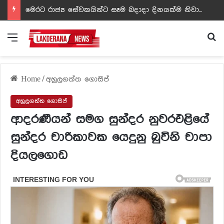
ඩඩ්ලිට දෙවෙනි නොවූ රත්න සහල් අධිපති..- PHOTOS
Menu
Se
Home
/
අහුලගත්ත ගොසිප්
අහුලගත්ත ගොසිප්
ආදරණීයන් සමග සුන්දර නුවරඑළියේ
සුන්දර චාරිකාවක යෙදුනු බුවිනි චාපා
දියලගොඩ