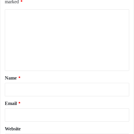
marked
*
C
o
m
m
e
n
t
*
Name
*
Email
*
Website