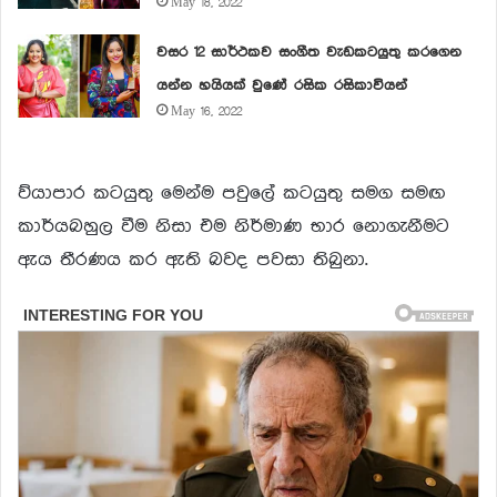
May 18, 2022
වසර 12 සාර්ථකව සංගීත වැඩකටයුතු කරගෙන
යන්න හයියක් වුණේ රසික රසිකාවියන්
May 16, 2022
ව්යාපාර කටයුතු මෙන්ම පවුලේ කටයුතු සමග සමඟ
කාර්යබහුල වීම නිසා එම නිර්මාණ භාර නොගැනීමට
ඇය තීරණය කර ඇති බවද පවසා තිබුනා.