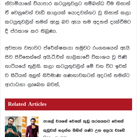
ස්වාමියාගේ ව්යාපාර කටයුතුවලට සම්බන්ධ වීම නිසාත්
ඒ වෙනුවෙන් වැඩි කාලයක් යොදවන්නට වූ නිසාත් කලා
කටයුතුවලින් තමන් ඇසූ බව ඇය තම අදහස් දැක්වීමට
දී ප්රකාශ කර තිබුණා.
අවසාන වතාවට ප්රේක්ෂකයා හමුවට රංගනයෙන් ඇයි
පිව පිවිසෙන්නේ අයි.ටී.එන් නාලිකාවේ විකාශය වූ පිණි
නාට්යයේ තුළිනි. කලා කටයුතුවලින් මේ වන විට ඉවත්
ව සිටියත් අලුත් නිර්මාණ ගණනාවකටත් අදටත් තමන්ට
ආරාධනා ලැබෙන බවත්,
Related Articles
පාසල් වයසේ වෙසක් කුඩු තරගයකට වෙසක්
කුඩුවක් හදන්න ගිහින් යෂ්ට උන අපුරු වැඩේ