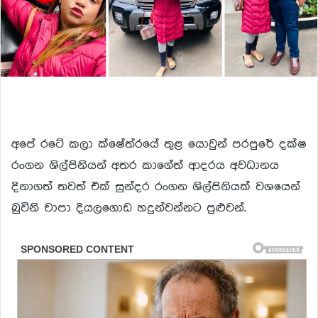
අපේ රටේ කලා ක්ෂේත්රයේ තුළ යොවුන් පරපුරේ දක්ෂ
රංගන ශිල්පිනියන් අතර කාගේත් ආදරය අවධානය
දිනාගත් තවත් එක් සුන්දර රංගන ශිල්පිනියක් වශයෙන්
බුවිනි චාපා දියලගොඩ හදුන්වන්නට පුළුවන්.