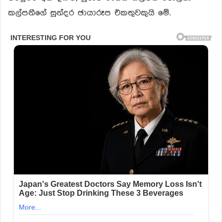
කල්පනීගේ සුන්දර ඡායාරූප එකතුවකුයි මේ.