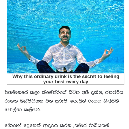
ර්තමානයේ කලා ක්ෂේත්රයේ සිටින අති දක්ෂ, ජනප්රිය
රංගන ශිල්පිනියක වන සුරූපි ,යොවුන් රංගන ශිල්පිනී
වොල්ගා කල්පනී.
බොහෝ දෙනෙක් ආදරය කරන ,සමාජ මාධ්යයන්