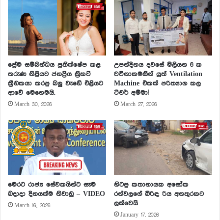
ප්‍රේම සම්බන්ධය ප්‍රතික්ෂේප කළ
උපන්දිනය දවසේ මිලියන 6 ක
තරුණ නිළියට ජනප්‍රිය ක්‍රිකට්
වටිනාකමකින් යුත් Ventilation
ක්‍රීඩකයා කරපු බලු වැඩේ එළියට
Machine එකක් පරිත්‍යාග කල
ආවේ මෙහෙමයි.
ටීචර් අම්මා!
March 30, 2026
March 27, 2026
මෙරට රාජ්‍ය සේවකයින්ට සෑම
හිටපු කතානායක අසෝක
බදාදා දිනයක්ම නිවාඩු – VIDEO
රන්වලගේ බිරිඳ රිය අනතුරකට
ලක්වෙයි
March 16, 2026
January 17, 2026