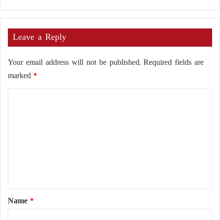
Leave a Reply
Your email address will not be published.
Required fields are
marked
*
C
o
m
m
e
n
t
*
Name
*