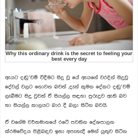
ඇයට දඬු’වම් විදීමට සිදු වූ යේ ඇයගේ වරදින් සිදුවූ
දේවල් වලට නොවන බවත් ,දැන් කුමන දේකට දඬු’වම්
ලැබීමට සිදු වුවත් ඒ සියල්ල සඳහා පුරුදුව ඇති බව
හා සියල්ල කාලයට බාර දී බලා සිටින බවයි.
ඒ වගේම වර්තමානයේ රටේ පවතින දේශපාලන
ක්රමවේදය පිළිබඳව ඉතා අපැහැදී මෙන් යුතුව සිටින