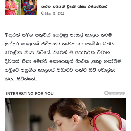
යන්න හයියක් වුණේ රසික රසිකාවියන්
May 16, 2022
මිතුරන් සමග සතුටින් ගෙවුණු පාසල් කාලය තරම්
සුන්දර කාලයක් ජීවිතයට නැවත නොපැමිණි බවයි
වොල්ගා කියා සිටියේ. එමෙන් ම අසාර්ථක විවාහ
දිවියක් නිසා මෙන්ම නොයෙකුත් බාධක ,හැල හැප්පීම්
හමුවේ පසුගිය කාලයේ පීඩාවට පත්ව සිටි වොල්ගා
කියා සිටින්නේ..