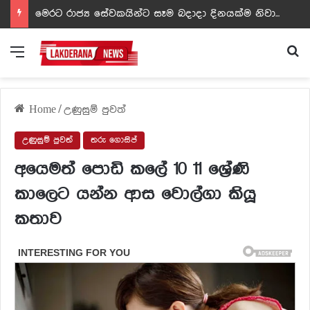
ඩඩ්ලිට දෙවෙනි නොවූ රත්න සහල් අධිපති..- PHOTOS
Menu
Se
Home
/
උණුසුම් පුවත්
උණුසුම් පුවත්
තරු ගොසිප්
අයෙමත් පොඩි කලේ 10 11 ශ්‍රේණි
කාලෙට යන්න ආස වොල්ගා කියූ
කතාව