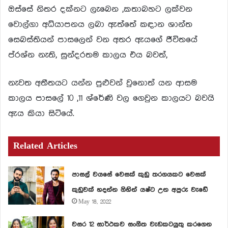
ඔස්සේ නිතර දක්නට ලැබෙන ,කතාබහට ලක්වන
වොල්ගා අධ්යාපනය ලබා ඇත්තේ කඳාන ශාන්ත
සෙබස්තියන් පාසලෙන් වන අතර ඇයගේ ජීවිතයේ
ප්රශ්න නැති, සුන්දරතම කාලය එය බවත්,
නැවත අතීතයට යන්න පුළුවන් වුනොත් යන ආසම
කාලය පාසලේ 10 ,11 ශ්රේණි වල ගෙවුන කාලයට බවයි
ඇය කියා සිටියේ.
Related Articles
පාසල් වයසේ වෙසක් කුඩු තරගයකට වෙසක්
කුඩුවක් හදන්න ගිහින් යෂ්ට උන අපුරු වැඩේ
May 18, 2022
වසර 12 සාර්ථකව සංගීත වැඩකටයුතු කරගෙන