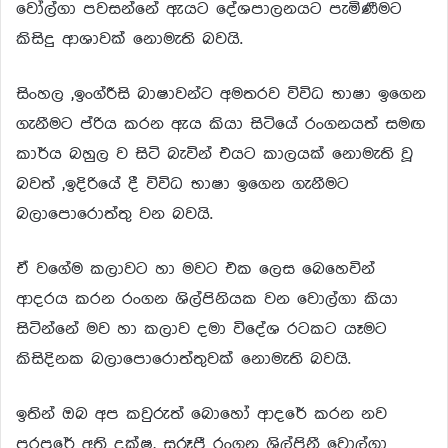
වෝල්ගා පවසන්නේ ඇයට දේශපාලනයට පැමිණීමට
කිසිදු ආශාවක් නොමැති බවයි.
සිංහල ,ඉංග්රීසි බාෂාවන්ට අමතරව විවිධ භාෂා ඉගෙන
ගැනීමට ප්රිය කරන ඇය කියා සිටියේ රංගනයත් සමඟ
කාර්ය බහුල ව සිටි බැවින් එයට කාලයක් නොමැති වූ
බවත් ,ඉදිරියේ දී විවිධ භාෂා ඉගෙන ගැනීමට
බලාපොරොත්තු වන බවයි.
ඒ වගේම කලාවට හා මවට එක ලෙස බෙහෙවින්
ආදරය කරන රංගන ශිල්පිනියක වන වොල්ගා කියා
සිටින්නේ මව හා කලාව දමා විදේශ රටකට යෑමට
කිසිදිනක බලාපොරොත්තුවක් නොමැති බවයි.
ඉතින් ඔබ අප කවුරුත් බොහෝ ආදරේ කරන නව
පරපුරේ අති දක්ෂ, සුරූපී රංගන ශිල්පිනී වොල්ගා