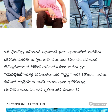
මේ දිනවල බොහෝ දෙනෙක් ඉතා ආසාවෙන් නරඹන
ස්වර්ණවාහිනී නාලිකාවේ විකාශය වන ජයප්රකාශ්
ශිවගුරුනාදන් විසින් අධ්යක්ෂණය කරන ලද
“පාරදිගේ”
ටෙලි නිර්මාණයෙහි
“ටුටූ”
නම් චරිතය හරහා
ඔබගේ ආලින්දය හැඩ කරන ඇය අතිවිශාල
ප්රේක්ෂකාගාරයකට උරුමකම් කියන, ව