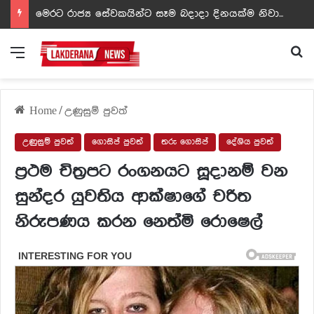
ඩඩ්ලිට දෙවෙනි නොවූ රත්න සහල් අධිපති..- PHOTOS
Menu
Se
Home
/
උණුසුම් පුවත්
උණුසුම් පුවත්
ගොසිප් පුවත්
තරු ගොසිප්
දේශිය පුවත්
ප්‍ර‍ථම චිත්‍ර‍පට රංගනයට සූදානම් වන
සුන්දර යුවතිය ආක්ෂාගේ චරිත
නිරුපණය කරන නෙත්මි රොෂෙල්