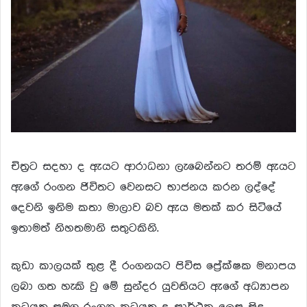
චිත්‍ර‍ට සදහා ද ඇයට ආරාධනා ලැබෙන්නට තරම් ඇයට
ඇගේ රංගන ජිවිතට වෙනසට භාජනය කරන ලද්දේ
දෙවනි ඉනිම කතා මාලාව බව ඇය මතක් කර සිටියේ
ඉතාමත් නිහතමානි සතුටකිනි.
කුඩා කාලයක් තුළ දී රංගනයට පිවිස ප්‍රේක්ෂක මනාපය
ලබා ගත හැකි වු මේ සුන්දර යුවතියට ඇගේ අධ්‍යාපන
කටයුතු සමග රංගන කටයුතු ද සාර්ථක ලෙස සිදු