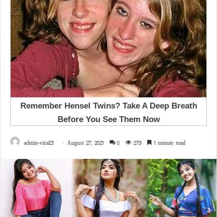
admin-viral21
August 27, 2021
0
273
1 minute read