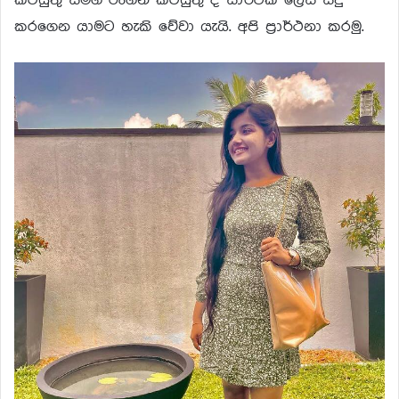
කරගෙන යාමට හැකි වේවා යැයි. අපි ප්‍රාර්ථනා කරමු.