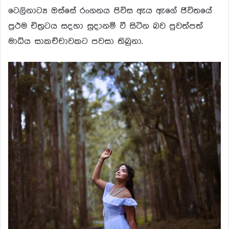
ටෙලිනාට්‍ය ඔස්සේ රංගනය පිවිස ඇය ඇගේ ජිවිතයේ
ප්‍රථම චිත්‍ර‍ටය සදහා සුදානම් වී සිටින බව පුවත්පත්
මාධ්ය සාකච්චාවකට පවසා තිබුනා.