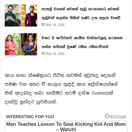
පාසල් වයසේ වෙසක් කුඩු තරගයකට වෙසක්
කුඩුවක් හදන්න ගිහින් යෂ්ට උන අපුරු වැඩේ
May 18, 2022
වසර 12 සාර්ථකව සංගීත වැඩකටයුතු කරගෙන
යන්න හයියක් වුණේ රසික රසිකාවියන්
May 16, 2022
ඇය කතා ක්ෂේත්‍රයට පිවිස තවමත් අවුරුදු දෙකක්
පමණ වන අතර ඒ කාලය තුළදි ඇය ප්‍රේක්ෂයන්ගේ
සිත් ඇදබැද තබා ගැනීමට තරම් දක්ෂ රංගනයක්
දැක්වු සුන්දර යුවතියක්.