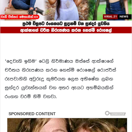
‘දෙවැනි ඉනිම‘ ටෙලි නිර්මාණය ඔස්සේ ආක්ෂාගේ
චරිතය නිරුපණය කරන නෙත්මි රොෂෙල් රොජර්ස්
රුපවාහිනි අවුරුදු කුමරියක ලෙස අභිෂේක ලබන
සුන්දර යුවැත්තයක් වන අතර ඇයට අහම්බයකින්
රංගන වරම් හිමි වනවා.