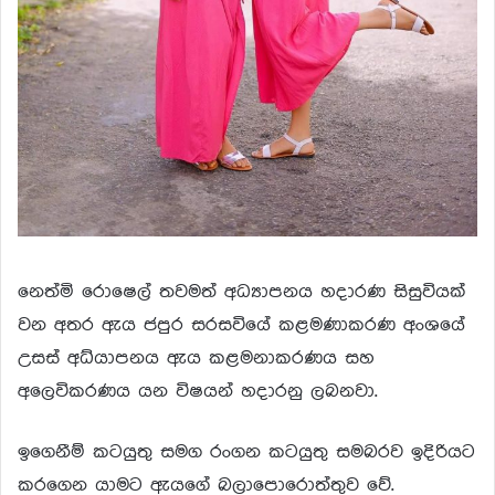
නෙත්මි රොෂෙල් තවමත් අධ්‍යාපනය හදාරණ සිසුවියක්
වන අතර ඇය ජපුර සරසවියේ කළමණාකරණ අංශයේ
උසස් අධ්යාපනය ඇය කළමනාකරණය සහ
අලෙවිකරණය යන විෂයන් හදාරනු ලබනවා.
ඉගෙනීම් කටයුතු සමග රංගන කටයුතු සමබරව ඉදිරියට
කරගෙන යාමට ඇයගේ බලාපොරොත්තුව වේ.