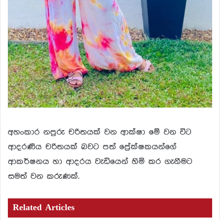
අහංකාර නපුරු චරිතයක් වන ආක්ෂා මේ වන විට
ආදරණීය චරිතයක් බවට පත් ප්‍රේක්ෂකයන්ගේ
ආකර්ෂනය හා ආදරය වැඩියෙන් හිමි කර ගැනීමට
සමත් වන කරුණක්.
Related Articles