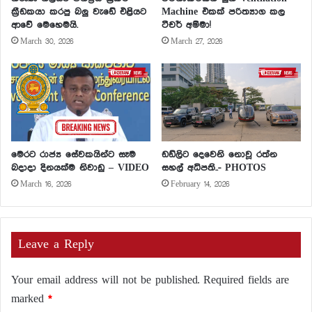
ක්‍රීඩකයා කරපු බලු වැඩේ එළියට
Machine එකක් පරිත්‍යාග කල
ආවේ මෙහෙමයි.
ටීචර් අම්මා!
March 30, 2026
March 27, 2026
මෙරට රාජ්‍ය සේවකයින්ට සෑම
ඩඩ්ලිට දෙවෙනි නොවූ රත්න
බදාදා දිනයක්ම නිවාඩු – VIDEO
සහල් අධිපති..- PHOTOS
March 16, 2026
February 14, 2026
Leave a Reply
Your email address will not be published.
Required fields are
marked
*