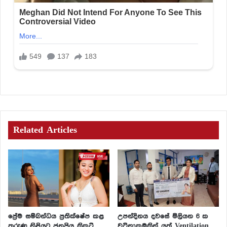
Related Articles
ප්‍රේම සම්බන්ධය ප්‍රතික්ෂේප කළ
උපන්දිනය දවසේ මිලියන 6 ක
තරුණ නිළියට ජනප්‍රිය ක්‍රිකට්
වටිනාකමකින් යුත් Ventilation