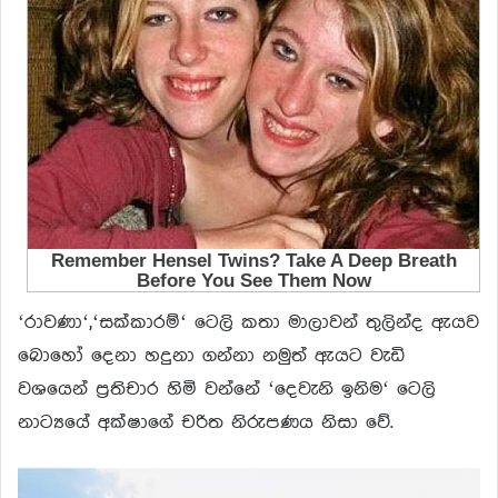
‘රාවණා‘,‘සක්කාරම්‘ ටෙලි කතා මාලාවන් තුලින්ද ඇයව
බොහෝ දෙනා හදුනා ගන්නා නමුත් ඇයට වැඩි
වශයෙන් ප්‍ර‍තිචාර හිමි වන්නේ ‘දෙවැනි ඉනිම‘ ටෙලි
නාට්‍යයේ අක්ෂාගේ චරිත නිරුපණය නිසා වේ.