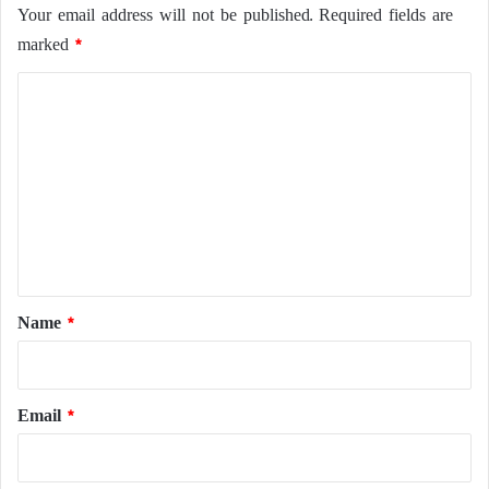
Your email address will not be published.
Required fields are
marked
*
C
o
m
m
e
n
t
*
Name
*
Email
*