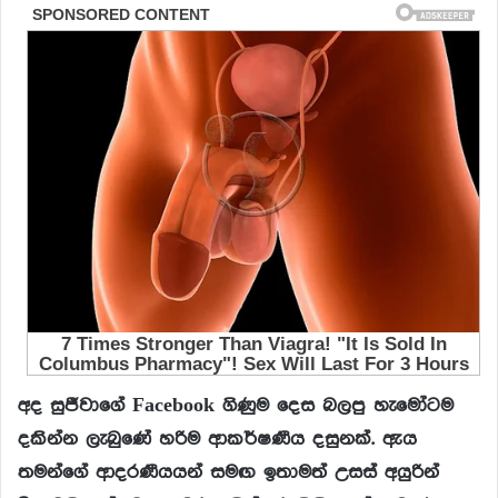
අද සුජීවාගේ Facebook ගිණුම දෙස බලපු හැමෝටම
දකින්න ලැබුණේ හරිම ආකර්ෂණීය දසුනක්. ඇය
තමන්ගේ ආදරණීයයන් සමඟ ඉතාමත් උසස් අයුරින්