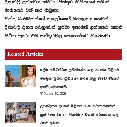
දීපාවලි උත්සවය සමරන පින්තූර කිහිපයක් සමාජ
මාධ්‍යයට එක් කර තිබුණා.
හින්දු බැතිමතුන්ගේ ආලෝකයේ මංගල්‍යය හෙවත්
දීපාවලි දිනය වෙනුවෙන් සුජීවා ඉතාමත් ලස්සනට සැරසී
සිටින අයුරු එම පින්තූරවල පෙනෙන්නට තිබෙනවා.
Related Articles
ප්‍රේම සම්බන්ධය ප්‍රතික්ෂේප කළ තරුණ නිළියට
ජනප්‍රිය ක්‍රිකට් ක්‍රීඩකයා කරපු බලු වැඩේ එළියට
ආවේ මෙහෙමයි.
March 30, 2026
උපන්දිනය දවසේ මිලියන 6 ක වටිනාකමකින්
යුත් Ventilation Machine එකක් පරිත්‍යාග කල
ටීචර් අම්මා!