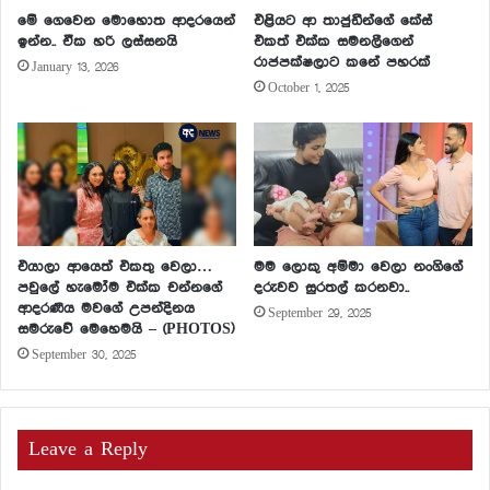
මේ ගෙවෙන මොහොත ආදරයෙන්
එළියට ආ තාජුඩීන්ගේ කේස්
ඉන්න.. ඒක හරි ලස්සනයි
එකත් එක්ක සමනලීගෙන්
රාජපක්ෂලාට කනේ පහරක්
January 13, 2026
October 1, 2025
එයාලා ආයෙත් එකතු වෙලා…
මම ලොකු අම්මා වෙලා නංගිගේ
පවුලේ හැමෝම එක්ක චන්නගේ
දරුවව සුරතල් කරනවා..
ආදරණීය මවගේ උපන්දිනය
September 29, 2025
සමරුවේ මෙහෙමයි – (PHOTOS)
September 30, 2025
Leave a Reply