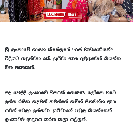
ශ්‍රී ලංකාවේ ගායන ක්ෂේත්‍රයේ “රජ වැඩකාරියක්”
විදියට හඳුන්වන කේ. සුජීවා ගැන අමුතුවෙන් කියන්න
ඕන නැහැනේ.
අද වෙද්දී ලංකාවේ විතරක් නෙවෙයි, ලෝකෙ වටේ
ඉන්න රසික හදවත් තමන්ගේ හඬින් පිනවන්න ඇය
සමත් වෙලා ඉන්නවා. සුජීවාගේ පවුල කියන්නෙත්
ලංකාවම ආදරය කරන කලා පවුලක්.