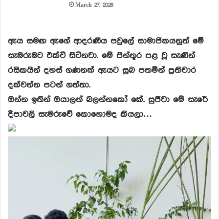
March 27, 2026
ඇය සමඟ ඇගේ ආදරණීය පවුලේ සාමාජිකයනුත් මේ
සැමරුමට එක්වී සිටිනවා. මේ පින්තූර පළ වූ සැණින්
රසිකයින් දහස් ගණනක් ඇයට සුබ පතමින් ප්‍රතිචාර
දක්වන්න පටන් ගත්තා.
ඔන්න ඉතින් ඔයාලත් බලන්නකෝ කේ. සුජීවා මේ සැරේ
දීපාවලි සැමරුවේ කොහොමද කියලා…