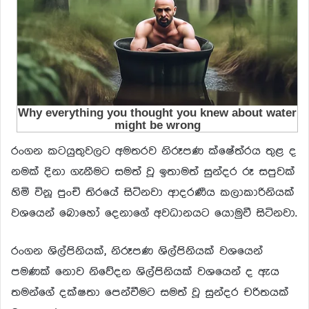
රංගන කටයුතුවලට අමතරව නිරූපණ ක්ෂේත්රය තුළ ද
නමක් දිනා ගැනීමට සමත් වූ ඉතාමත් සුන්දර රූ සපුවක්
හිමි විනූ පුංචි තිරයේ සිටිනවා ආදරණීය කලාකාරිනියක්
වශයෙන් බොහෝ දෙනාගේ අවධානයට යොමුවී සිටිනවා.
රංගන ශිල්පිනියක්, නිරූපණ ශිල්පිනියක් වශයෙන්
පමණක් නොව නිවේදන ශිල්පිනියක් වශයෙන් ද ඇය
තමන්ගේ දක්ෂතා පෙන්වීමට සමත් වූ සුන්දර චරිතයක්