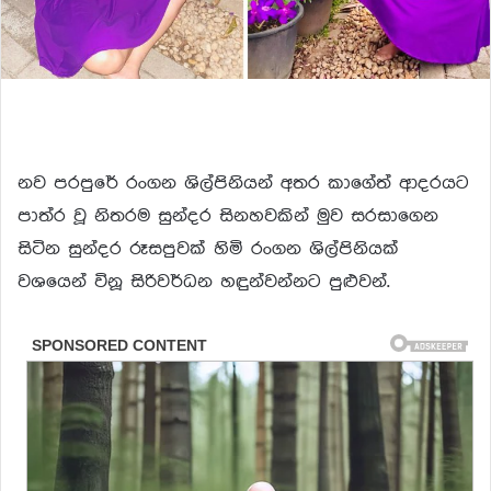
නව පරපුරේ රංගන ශිල්පිනියන් අතර කාගේත් ආදරයට
පාත්ර වූ නිතරම සුන්දර සිනහවකින් මුව සරසාගෙන
සිටින සුන්දර රූසපුවක් හිමි රංගන ශිල්පිනියක්
වශයෙන් විනූ සිරිවර්ධන හඳුන්වන්නට පුළුවන්.