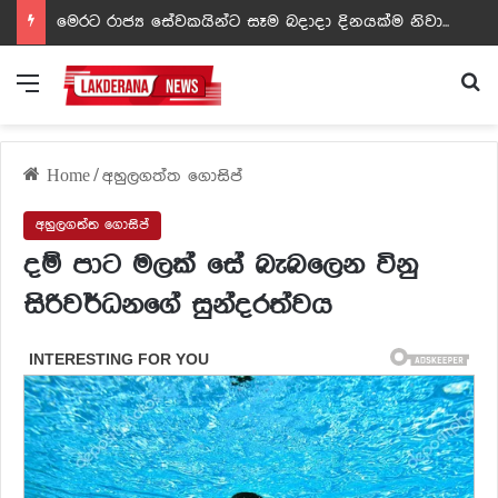
ඩඩ්ලිට දෙවෙනි නොවූ රත්න සහල් අධිපති..- PHOTOS
Menu
Se
Home
/
අහුලගත්ත ගොසිප්
අහුලගත්ත ගොසිප්
දම් පාට මලක් සේ බැබලෙන විනු
සිරිවර්ධනගේ සුන්දරත්වය