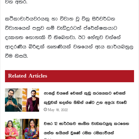
වන අතර.
කථිකාචාර්යවරයකු හා විවාහ වූ විනූ සිරිවර්ධන
විවාහයෙන් පසුව නම් වැඩිදුරටත් ප්රේක්ෂකයාට
දැකගත නොහැකි වී තිබෙනවා. ඊට හේතුව වන්නේ
ආදරණීය බිරිඳක් ගෘහණියක් වශයෙන් ඇය කාර්යබහුල
වීම නිසයි.
Related Articles
පාසල් වයසේ වෙසක් කුඩු තරගයකට වෙසක්
කුඩුවක් හදන්න ගිහින් යෂ්ට උන අපුරු වැඩේ
May 18, 2022
වසර 12 සාර්ථකව සංගීත වැඩකටයුතු කරගෙන
යන්න හයියක් වුණේ රසික රසිකාවියන්