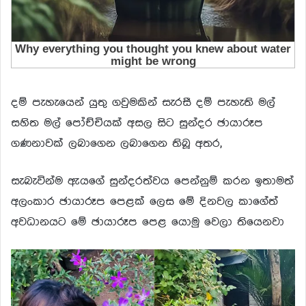
දම් පැහැයෙන් යුතු ගවුමකින් සැරසී දම් පැහැති මල්
සහිත මල් පෝච්චියක් අසල සිට සුන්දර ඡායාරූප
ගණනාවක් ලබාගෙන ලබාගෙන තිබූ අතර,
සැබැවින්ම ඇයගේ සුන්දරත්වය පෙන්නුම් කරන ඉතාමත්
අලංකාර ඡායාරූප පෙළක් ලෙස මේ දිනවල කාගේත්
අවධානයට මේ ඡායාරූප පෙළ යොමු වෙලා තියෙනවා