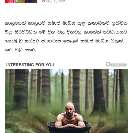
May 16, 2022
කාලයෙන් කාලයට සමාජ මාධ්ය තුළ කතාබහට ලක්වන
විනූ සිරිවර්ධන මේ දින වල දිනවල කාගේත් අවධානයට
යොමු වූ සුන්දර ඡායාරූප පෙලක් සමාජ මාධ්ය නිකුත්
කර තිබූ අතර,