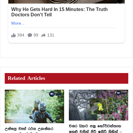
Related Articles
වසර 12කට පසු හෝර්ටන්තැන
උස්සපු වෑන් රථය උකස්කර
නෙළු වලින් පිරී ඉතිරී ගිහින් –