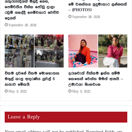
යතුරුපැදියක් මිලදී ගෙන,
මේ වසන්තය පුදුමාකාර ලස්සනක්
පෙම්වතිය එක්ක ජෝඩු දාලා
– (PHOTOS)
රවුම් ගහද්දී පෙම්වතාට වෙච්ච
September 28, 2025
දෙයක්
September 29, 2025
එකම දවසේ එකම මොහොතක
දරුවොත් එක්කම ඉන්න අම්ම
මගුල් කාපු ආදරණීය යුවල් 5
කෙනෙක් වෙන්න මමත් ආසයි –
කතාව මේකයි
උමාරියා සිංහවංශ
May 3, 2022
May 3, 2022
Leave a Reply