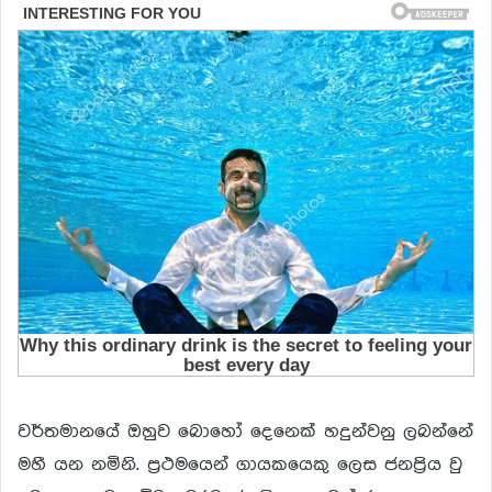
වර්තමානයේ ඔහුව බොහෝ දෙනෙක් හදුන්වනු ලබන්නේ
මහී යන නමිනි. ප්‍ර‍ථමයෙන් ගායකයෙකු ලෙස ජනප්‍රිය වු