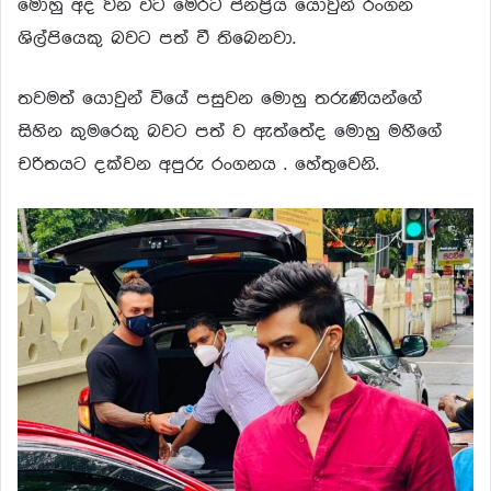
මොහු අද වන විට මෙරට ජනප්‍රිය යොවුන් රංගන
ශිල්පියෙකු බවට පත් වී තිබෙනවා.
තවමත් යොවුන් වියේ පසුවන මොහු තරුණියන්ගේ
සිහින කුමරෙකු බවට පත් ව ඇත්තේද මොහු මහීගේ
චරිතයට දක්වන අපුරු රංගනය . හේතුවෙනි.