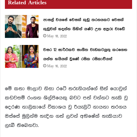
Related Articles
පාසල් වයසේ වෙසක් කුඩු තරගයකට වෙසක්
කුඩුවක් හදන්න ගිහින් යෂ්ට උන අපුරු වැඩේ
May 18, 2022
වසර 12 සාර්ථකව සංගීත වැඩකටයුතු කරගෙන
යන්න හයියක් වුණේ රසික රසිකාවියන්
May 16, 2022
මේ කතා මාලාව නිසා රටේ තරුනියන්ගේ සිත් යොවුන්
කඩවසම් රංගන ශිල්පියෙකු බවට පත් වන්නට හැකි වු
දෙරණ නාලිකායේ විකාශය වු රියැලිටි ගායනා තරගය
ඔස්සේ මුලින්ම හැදින ගත් ලවන් අභිෂේක් හැකියාව
ලැබී තිබෙනවා.