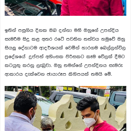
ඉතින් පසුගිය දිනක ඔබ දන්නා මහී ඔහුගේ උපන්දිය
සැමරීම සිදු කළ අතර රටේ පවතින තත්වය හමුවේ ඔහු
සියලු දේනාටම ආදර්ශයක් වෙමින් හාරගම බෙල්ලන්විල
ප්‍රදේශයේ දුප්පත් අහිංසක පිරිසකට කෑම වේලක් දීමට
කටයුතු කරනු ලැබුවා. ඔහු තමන්ගේ උපන්දිනය සැමරු
ආකාරය දැක්වෙන ඡායාරූප කිහිපයක් තමයි මේ.