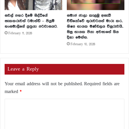
සවල් පහර දීමේ සිද්ධියේ
සමාජ ජාලා කැළඹූ අසැබි
සැකකරුවන් රිමාන්ඩ් – පියුමි
වීඩියෝවේ ගුරුවරියන් මාරු කර..
හංසමාලිගේ පුත්‍රයා පරිවාසයට.
ශිෂ්‍ය නායක මණ්ඩලය විසුරුවයි..
සිසු නායක පියා අවසානේ ගිය
February 11, 2026
දිහා මෙන්න.
February 10, 2026
Leave a Reply
Your email address will not be published.
Required fields are
marked
*
C
o
m