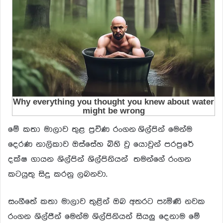
මේ කතා මාලාව තුළ ප්‍ර‍විණ රංගන ශිල්පින් මෙන්ම
දෙරණ නාලිකාව ඔස්සේහ බිහි වු යොවුන් පරපුරේ
දක්ෂ ගායන ශිල්පින් ශිල්පිනියන් තමන්ගේ රංගන
කටයුතු සිදු කරනු ලබනවා.
සංගීතේ කතා මාලාව තුළින් ඔබ අතරට පැමිණි නවක
රංගන ශිල්පීන් මෙන්ම ශිල්පිනියන් සියලු දෙනාම මේ