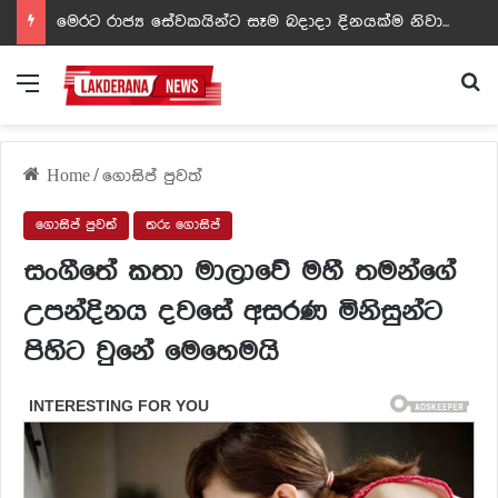
ඩඩ්ලිට දෙවෙනි නොවූ රත්න සහල් අධිපති..- PHOTOS
Menu
Se
Home
/
ගොසිප් පුවත්
ගොසිප් පුවත්
තරු ගොසිප්
සංගීතේ කතා මාලාවේ මහී තමන්ගේ
උපන්දිනය දවසේ අසරණ මිනිසුන්ට
පිහිට වුනේ මෙහෙමයි