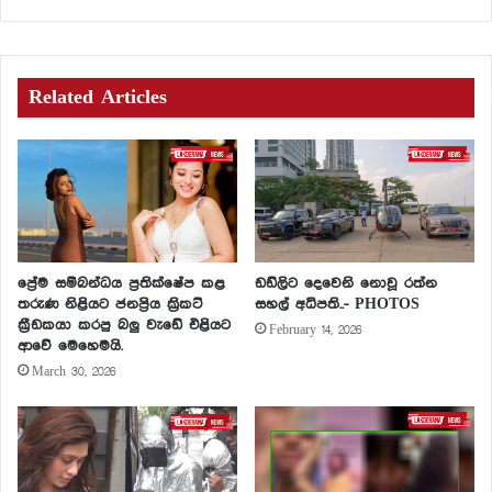
Related Articles
ප්‍රේම සම්බන්ධය ප්‍රතික්ෂේප කළ
ඩඩ්ලිට දෙවෙනි නොවූ රත්න
තරුණ නිළියට ජනප්‍රිය ක්‍රිකට්
සහල් අධිපති..- PHOTOS
ක්‍රීඩකයා කරපු බලු වැඩේ එළියට
February 14, 2026
ආවේ මෙහෙමයි.
March 30, 2026