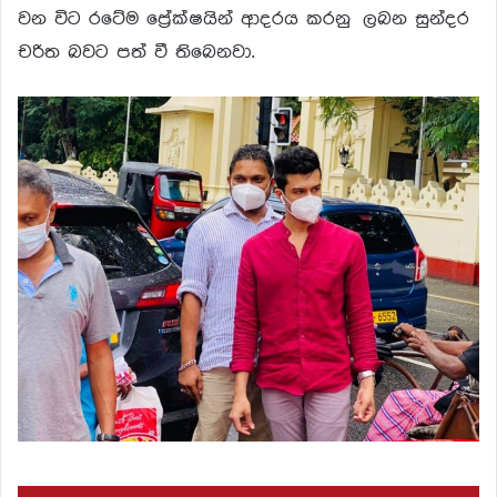
වන විට රටේම ප්‍රේක්ෂයින් ආදරය කරනු ලබන සුන්දර
චරිත බවට පත් වී තිබෙනවා.