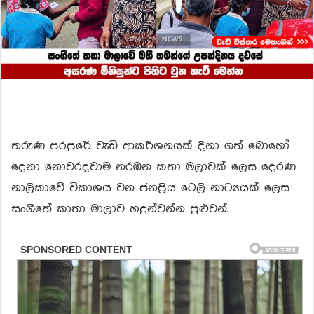
තරුණ පරපුරේ වැඩි ආකර්ශනයක් දිනා ගත් බොහෝ
දෙනා නොවරදවාම නරඹන කතා මලාවක් ලෙස දෙරණ
නාලිකාවේ විකාශය වන ජනප්‍රිය ටෙලි නාට්‍යයක් ලෙස
සංගීතේ කාතා මාලාව හදුන්වන්න පුළුවන්.