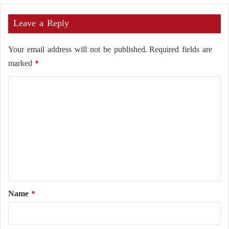
Leave a Reply
Your email address will not be published.
Required fields are
marked
*
C
o
m
m
e
n
t
*
Name
*