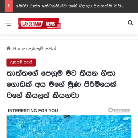
ඩඩ්ලිට දෙවෙනි නොවූ රත්න සහල් අධිපති..- PHOTOS
Menu
Se
Home
/
උණුසුම් පුවත්
උණුසුම් පුවත්
තාත්තගේ පෙනුම මට තියන නිසා
ගොඩක් අය මගේ මුණ පිරිමියෙක්
වගේ කියලත් කියනවා