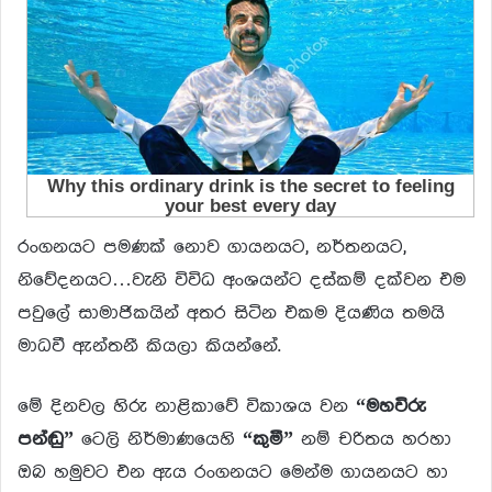
රංගනයට පමණක් නොව ගායනයට, නර්තනයට,
නිවේදනයට…වැනි විවිධ අංශයන්ට දස්කම් දක්වන එම
පවුලේ සාමාජිකයින් අතර සිටින එකම දියණිය තමයි
මාධවී ඇන්තනී කියලා කියන්නේ.
මේ දිනවල හිරු නාළිකාවේ විකාශය වන
“මහවිරු
පන්ඬු”
ටෙලි නිර්මාණයෙහි
“කුමී”
නම් චරිතය හරහා
ඔබ හමුවට එන ඇය රංගනයට මෙන්ම ගායනයට හා