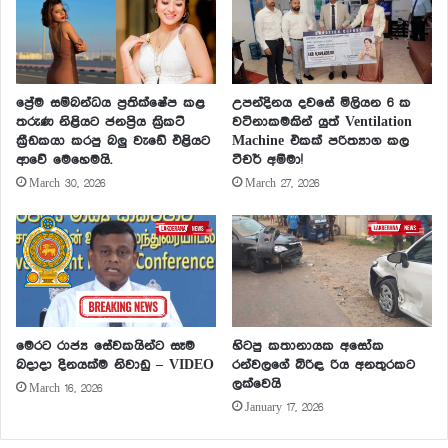
ප්‍රේම සම්බන්ධය ප්‍රතික්ෂේප කළ
උපන්දිනය දවසේ මිලියන 6 ක
තරුණ නිළියට ජනප්‍රිය ක්‍රිකට්
වටිනාකමකින් යුත් Ventilation
ක්‍රීඩකයා කරපු බලු වැඩේ එළියට
Machine එකක් පරිත්‍යාග කල
ආවේ මෙහෙමයි.
ටීචර් අම්මා!
March 30, 2026
March 27, 2026
මෙරට රාජ්‍ය සේවකයින්ට සෑම
හිටපු කතානායක අසෝක
බදාදා දිනයක්ම නිවාඩු – VIDEO
රන්වලගේ බිරිඳ රිය අනතුරකට
ලක්වෙයි
March 16, 2026
January 17, 2026