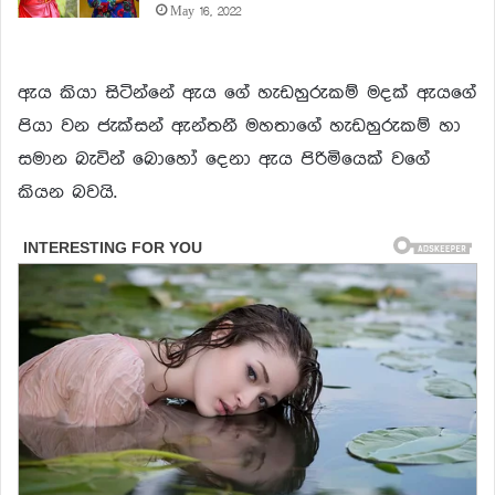
May 16, 2022
ඇය කියා සිටින්නේ ඇය ගේ හැඩහුරුකම් මදක් ඇයගේ
පියා වන ජැක්සන් ඇන්තනී මහතාගේ හැඩහුරුකම් හා
සමාන බැවින් බොහෝ දෙනා ඇය පිරිමියෙක් වගේ
කියන බවයි.