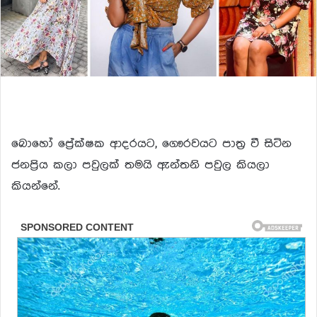
බොහෝ ප්‍රේක්ෂක ආදරයට, ගෞරවයට පාත්‍ර වී සිටින
ජනප්‍රිය කලා පවුලක් තමයි ඇන්තනි පවුල කියලා
කියන්නේ.