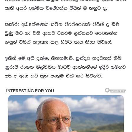
ඇති අතර හේමක විජේරත්න විසින් ගී තනුව ද,
කැමරා අධ්‍යක්ෂණය සජිත වීරප්පෙරුම විසින් ද නිම
වුණු බව හා එහි ඇයව එතරම් ලස්සනට පෙනෙන්න
කසුන් විසින් capture කළ බවයි ඇය කියා සිටියේ.
ඉතින් මේ අති දක්ෂ, නිහතමානී, සුන්දර හදවතක් හිමි
,සුරූපී රංගන ශිල්පිනිය මාධවී ඇන්තනීගේ ඉදිරි ගමනට
අපි ද ඇය හට සුභ පැතුම් එක් කර සිටිනවා.