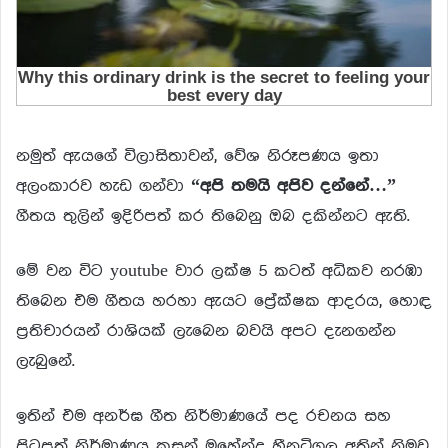
නමුත් ඇයගේ විලාසිතාවන්, වේශ නිරූපණය ඉතා
අලංකාරව හැඩ ගන්වා
“අපි තමයි අපිව දන්නේ…”
ගීතය තුලින් ඉදිරිපත් කර තිබෙනු ඔබ දකින්නට ඇති.
මේ වන විට youtube වාර ලක්ෂ 5 කටත් අධිකව නරඹා
තිබෙන එම ගීතය හරහා ඇයට ප්‍රේක්ෂක ආදරය, හොඳ
ප්‍රතිචාරයන් රාශියක් ලැබෙන බවයි අපට දැනගන්න
ලැබුනේ.
ඉතින් එම අනර්ඝ ගීත නිර්මාණයේ පද රචනය සහ
පිටපත් නිර්මාණය කසුන් මහේන්ද්‍ර හීනටිගල අතින් නිමව