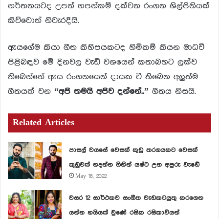
නර්තනයටද උපන් හපන්කම් දක්වන රංගන ශිල්පිනියක්
කිව්වොත් නිවැරදියි.
ඇයගේම කියා ගීත කිහිපයකටද හිමිකම් කියන මාධවී
පිළිබඳව මේ දිනවල වැඩි වශයෙන් කතාබහට ලක්ව
තිබෙන්නේ ඇය රංගනයෙන් දායක වී තිබෙන අලුත්ම
ගීතයක් වන
“අපි තමයි අපිව දන්නේ..”
ගීතය නිසයි.
Related Articles
පාසල් වයසේ වෙසක් කුඩු තරගයකට වෙසක්
කුඩුවක් හදන්න ගිහින් යෂ්ට උන අපුරු වැඩේ
May 18, 2022
වසර 12 සාර්ථකව සංගීත වැඩකටයුතු කරගෙන
යන්න හයියක් වුණේ රසික රසිකාවියන්