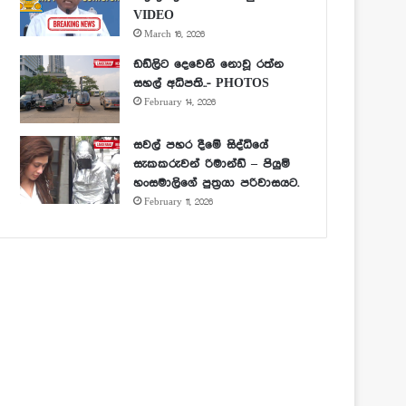
VIDEO
March 16, 2026
ඩඩ්ලිට දෙවෙනි නොවූ රත්න
සහල් අධිපති..- PHOTOS
February 14, 2026
සවල් පහර දීමේ සිද්ධියේ
සැකකරුවන් රිමාන්ඩ් – පියුමි
හංසමාලිගේ පුත්‍රයා පරිවාසයට.
February 11, 2026