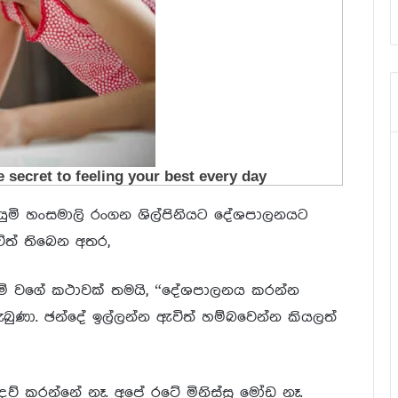
යුමි හංසමාලි රංගන ශිල්පිනියට දේශපාලනයට
ිත් තිබෙන අතර,
න මේ වගේ කථාවක් තමයි, “දේශපාලනය කරන්න
ැබුණා. ඡන්දේ ඉල්ලන්න ඇවිත් හම්බවෙන්න කියලත්
දව් කරන්නේ නෑ. අපේ රටේ මිනිස්සු මෝඩ නෑ.