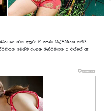
ථාබහ කෙරෙන අපූරු නිරූපණ ශිල්පිනියක තමයි
ශිල්පිනියක මෙන්ම රංගන ශිල්පිනියක ද වන්නේ ඈ