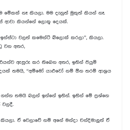
 මේකක් නෑ කියලා. මම දැනුත් මුකුත් කියන් නෑ.
්ස් ආවා කියන්නේ ලොකූ දෙයක්.
ඉන්ස්ටා වලත් කමෙන්ට් බ්ලොක් කරලා”, කියලා.
්ටු වන අතර,
තුරියන්ව ඇසුරු කර තිබෙන අතර, ඉතින් පියුමි
ෙයක් තමයි, “අම්මෝ යාළුවෝ නම් ඕන තරම් ආශ්‍රය
්න තමයි බලන් ඉන්නේ ඉතින්. ඉතින් මේ ප්‍රශ්නෙ
 වලදී.
කියලා. ඒ වෙලාවේ නම් අනේ මන්දා චන්දිමාලුත් ඒ