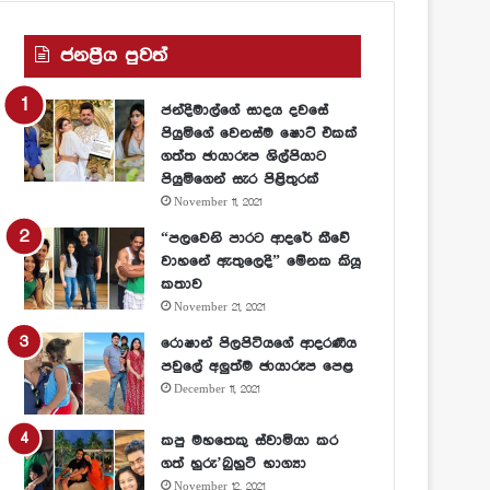
ජනප්‍රීය පුවත්
ජන්දිමාල්ගේ සාදය දවසේ
පියුමිගේ වෙනස්ම ෂොට් එකක්
ගත්ත ඡායාරූප ශිල්පියාට
පියුමිගෙන් සැර පිළිතුරක්
November 11, 2021
“පලවෙනි පාරට ආදරේ කීවේ
වාහනේ ඇතුලෙදි” මේනක කියූ
කතාව
November 21, 2021
රොෂාන් පිලපිටියගේ ආදරණීය
පවුලේ අලුත්ම ඡායාරූප පෙළ
December 11, 2021
කපු මහතෙකු ස්වාමියා කර
ගත් හුරු’බුහුටි භාග්‍යා
November 12, 2021