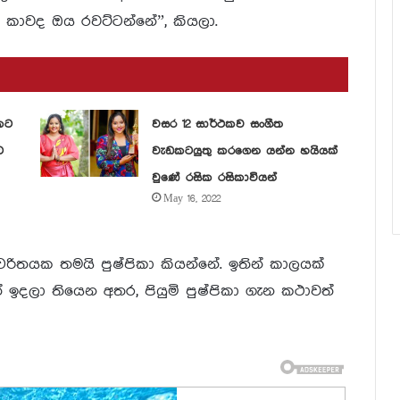
ය කාවද ඔය රවට්ටන්නේ”, කියලා.
කට
වසර 12 සාර්ථකව සංගීත
ට
වැඩකටයුතු කරගෙන යන්න හයියක්
වුණේ රසික රසිකාවියන්
May 16, 2022
රිතයක තමයි පුෂ්පිකා කියන්නේ. ඉතින් කාලයක්
ත් ඉදලා තියෙන අතර, පියුමි පුෂ්පිකා ගැන කථාවත්