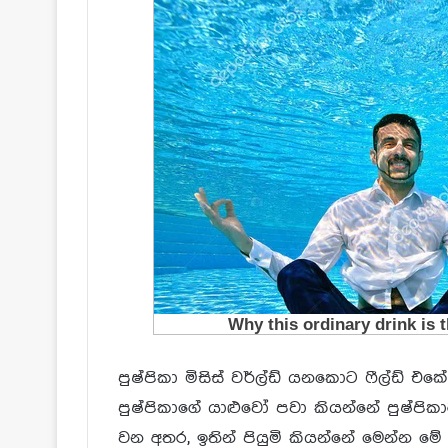
පුෂ්පිකා මිසිස් වර්ල්ඩ් යනකොට ෆීල්ඩ් 
පුෂ්පිකාගේ යාළුවෝ පවා කියන්නේ පුෂ්පි
වන අතර, ඉතින් පියුමි කියන්නේ මෙන්න ම