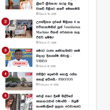
ක්‍රිකට් ක්‍රීඩකයා කරපු බලු
වැඩේ එළියට ආවේ මෙහෙමයි.
March 30, 2026
උපන්දිනය දවසේ මිලියන 6 ක
වටිනාකමකින් යුත් Ventilation
Machine එකක් පරිත්‍යාග කල
ටීචර් අම්මා!
March 27, 2026
මෙරට රාජ්‍ය සේවකයින්ට සෑම
බදාදා දිනයක්ම නිවාඩු –
VIDEO
March 16, 2026
ඩඩ්ලිට දෙවෙනි නොවූ රත්න
සහල් අධිපති..- PHOTOS
February 14, 2026
සවල් පහර දීමේ සිද්ධියේ
සැකකරුවන් රිමාන්ඩ් – පියුමි
හංසමාලිගේ පුත්‍රයා පරිවාසයට.