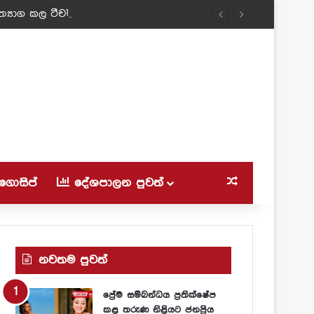
්‍යාග කල ටීචර් අම්මා!
ගොසිප්
දේශපාලන පුවත්
Random Article
නවතම පුවත්
ප්‍රේම සම්බන්ධය ප්‍රතික්ෂේප
කළ තරුණ නිළියට ජනප්‍රිය