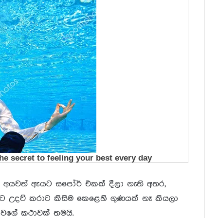
එකේ අයවත් ඇයට සපෝර් එකක් දීලා නැති අතර,
කාට උදව් කරාට කිසිම කෙළෙහි ගුණයක් නෑ කියලා
ේ වගේ කථාවක් තමයි.