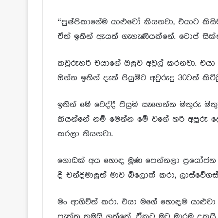
“පුෂ්පිකාගේම යාළුවෝ කියනවා, එයාට කිසිම
ඒත් ඉතින් ඇයත් ගැහැණියක්නේ. ටොප් සික
කවුරුහරි එයාගේ ඔලුව අවුල් කරනවා. එයා 
ඔන්න ඉතින් දැන් පියුමිට අවුරුදු 30ටත් කිට
ඉතින් මේ වෙද්දී පියුමි සෑහෙන්න මිතුරු මි
කියන්නේ නම් මෙන්න මේ වගේ හරි අපූරු ද
කරලා තියනවා.
ගොඩක් අය හොඳ මූණ පෙන්නලා ප්‍රයෝජන ගන
දී චන්දිමාලුත් මාව බ්ලොක් කරා, ලාස්වේගස්
මං ආගිව්ත් කරා. එයා මගේ හොඳම යාළුවා 
පැත්ත තමයි ගත්තේ. ඒකට මට මාරම දුකයි.