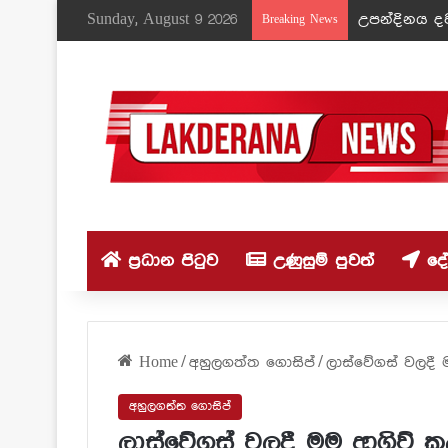
Sunday, August 9 2026
උපන්දිනය දවස
Breaking News
ප්‍රධාන පිටුව
උණුසුම් පුවත්
දේශ
Home
/
අහුලගත්ත ගොසිප්
/
ලාස්වේගස් වලදී 
අහුලගත්ත ගොසිප්
ලාස්වේගස් වලදී මම ආගිව් ක