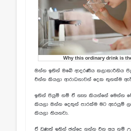
ඔන්න ඉතින් ඔබේ ආදරණීය කලාකාරිනිය පි
එන්න කියලා ආරාධනාවන් දෙක තුනක්ම ඇව
ඉතින් පියුමි නම් ඒ ගැන කියන්නේ මෙන්
කියලා ඔන්න දෙතුන් පාරක්ම මට ඇරයුම් ල
කියලා තියනවා.
ඒ වුණත් ඉතින් ඡන්දෙ ගන්න එන අය නම් උ