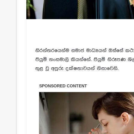
නිරන්තරයෙන්ම සමාජ මාධ්‍යයන් ඔස්සේ ක
පියුමි හංසමාලි කියන්නේ. පියුමි නිරූපණ 
තුළ වූ අපූරු දක්ෂතාවයන් නිසාවෙනි.