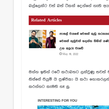
බල්ලෙක්ට වත් බත් ටිකක් දෙන්නේ නැති අ
Related Articles
පාසල් වයසේ වෙසක් කුඩු තරගය
වෙසක් කුඩුවක් හදන්න ගිහින් යෂ්
උන අපුරු වැඩේ
May 18, 2022
ඔන්න ඉතින් රටේ කථාබහට ලක්වුණු තවත් ච
තිස්සේ පියුමි යි පුෂ්පිකා යි කථා නොකරල
කරන්නට කැමති නෑ ලු.