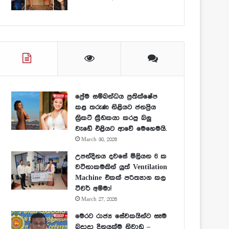
ප්‍රේම සම්බන්ධය ප්‍රතික්ෂේප
කළ තරුණ නිළියට ජනප්‍රිය
ක්‍රිකට් ක්‍රීඩකයා කරපු බලු
වැඩේ එළියට ආවේ මෙහෙමයි.
March 30, 2026
උපන්දිනය දවසේ මිලියන 6 ක
වටිනාකමකින් යුත් Ventilation
Machine එකක් පරිත්‍යාග කල
ටීචර් අම්මා!
March 27, 2026
මෙරට රාජ්‍ය සේවකයින්ට සෑම
බදාදා දිනයක්ම නිවාඩු –