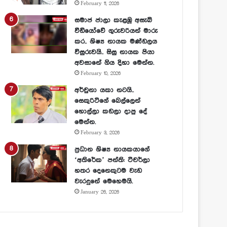
February 11, 2026
සමාජ ජාලා කැළඹූ අසැබි
වීඩියෝවේ ගුරුවරියන් මාරු
කර.. ශිෂ්‍ය නායක මණ්ඩලය
විසුරුවයි.. සිසු නායක පියා
අවසානේ ගිය දිහා මෙන්න.
February 10, 2026
අර්චුනා යකා නටයි..
සෙකුරිටිගේ බෙල්ලෙන්
හොල්ලා කඩලා දාපු දේ
මෙන්න.
February 3, 2026
ප්‍රධාන ශිෂ්‍ය නායකයාගේ
‘අතිරේක’ පන්ති: ටීචර්ලා
හතර දෙනෙකුටම වැඩ
වැරදුනේ මෙහෙමයි.
January 26, 2026