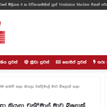
ේ මිලියන 6 ක වටිනාකමකින් යුත් Ventilation Machine එකක් පරිත
ිය පුවත්
ක්‍රීඩා පුවත්
ගොසිප් පුවත්
තරු 
මම ආගිව් කළා කියලා චන්දිමාල් මාව බ්ලොක් කළා
ළා කියලා චන්දිමාල් මාව බ්ලොක්