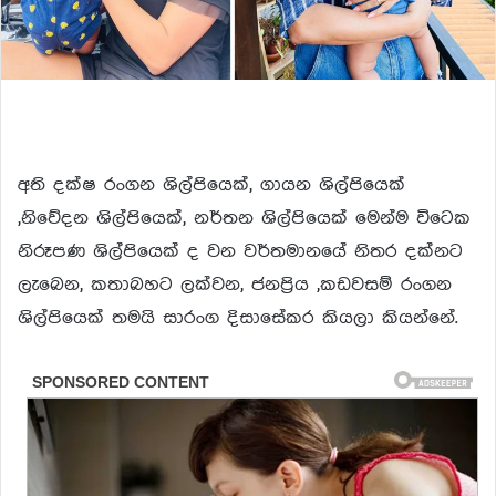
අති දක්ෂ රංගන ශිල්පියෙක්, ගායන ශිල්පියෙක්
,නිවේදන ශිල්පියෙක්, නර්තන ශිල්පියෙක් මෙන්ම විටෙක
නිරූපණ ශිල්පියෙක් ද වන වර්තමානයේ නිතර දක්නට
ලැබෙන, කතාබහට ලක්වන, ජනප්‍රිය ,කඩවසම් රංගන
ශිල්පියෙක් තමයි සාරංග දිසාසේකර කියලා කියන්නේ.