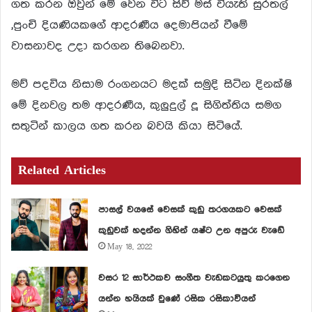
ගත කරන ඔවුන් මේ වෙන විට සිව් මස් වියැති සුරතල්
,පුංචි දියණියකගේ ආදරණීය දෙමාපියන් වීමේ
වාසනාවද උදා කරගන තිබෙනවා.
මව් පදවිය නිසාම රංගනයට මදක් සමුදි සිටින දිනක්ෂි
මේ දිනවල තම ආදරණීය, කුලුදුල් දූ සිගිත්තිය සමග
සතුටින් කාලය ගත කරන බවයි කියා සිටියේ.
Related Articles
පාසල් වයසේ වෙසක් කුඩු තරගයකට වෙසක්
කුඩුවක් හදන්න ගිහින් යෂ්ට උන අපුරු වැඩේ
May 18, 2022
වසර 12 සාර්ථකව සංගීත වැඩකටයුතු කරගෙන
යන්න හයියක් වුණේ රසික රසිකාවියන්