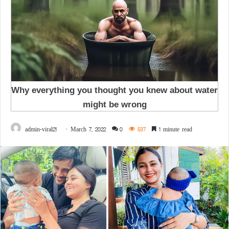
admin-viral21
March 7, 2022
0
537
1 minute read