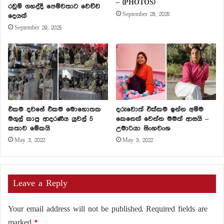
– (PHOTOS)
රවුම් ගහද්දී පෙම්වතාට වෙච්ච
September 28, 2025
දෙයක්
September 29, 2025
එකම දවසේ එකම මොහොතක
දරුවොත් එක්කම ඉන්න අම්ම
මගුල් කාපු ආදරණීය යුවල් 5
කෙනෙක් වෙන්න මමත් ආසයි –
කතාව මේකයි
උමාරියා සිංහවංශ
May 3, 2022
May 3, 2022
Leave a Reply
Your email address will not be published.
Required fields are
marked
*