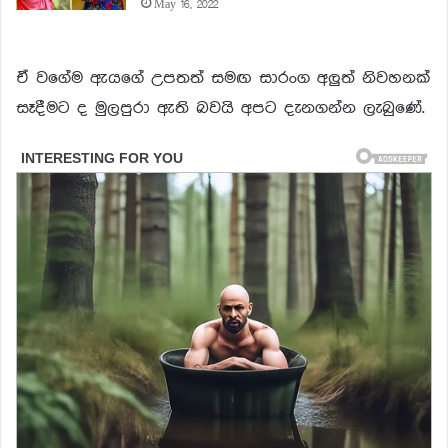
May 16, 2022
ඒ වගේම ඇයගේ උපතත් සමඟ සාරංග අලුත් නිවහනක්
සෑදීමට ද මුලපුරා ඇති බවයි අපට දැනගන්න ලැබුණේ.