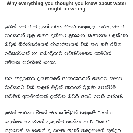
ඉතින් සමාජ මාද්‍යත් සමග නිතර ගනුදෙනු කරන,සමාජ
මාධ්‍යයන් තුල නිතර දක්නට ලැබෙන, කතාබහට ලක්වන
ඔවුන් නිරන්තරයෙන් ඡායාරූපයන් එක් කර තම රසික
රසිකාවියන් හා සබැඳියාව පවත්වාගෙන යෑමටත්
අමතක කරන්නේ නැහැ.
තම ආදරණීය දියණියගේ ඡායාරූපයන් නිතරම සමාජ
මාධ්‍යයට එක් කලත් ඔවුන් ඇයගේ මුහුණ පෙන්වීම
තවමත් අකමැත්තක් දක්වන බවයි අපට පෙනී යන්නේ.
ඉතින් සාරංග විසින් සිය ෆේස්බුක් ගිණුමේ “යන්න
දෙන්නෙ නෑ බබත් උදෙන්ම නැග්ගා කාර් එකට.”
යනුවෙන් සටහනක් ද සමඟ ඔවුන් තිදෙනාගේ සුන්දර