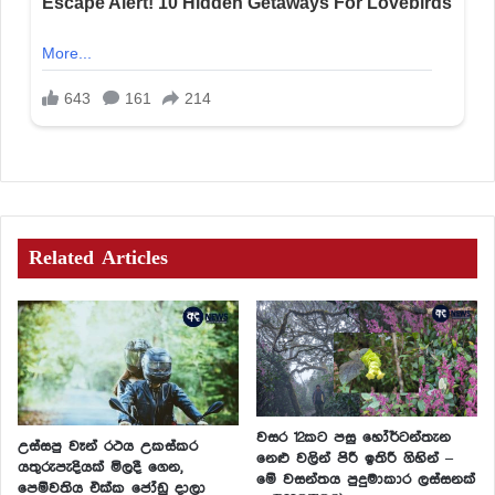
Related Articles
වසර 12කට පසු හෝර්ටන්තැන
උස්සපු වෑන් රථය උකස්කර
නෙළු වලින් පිරී ඉතිරී ගිහින් –
යතුරුපැදියක් මිලදී ගෙන,
මේ වසන්තය පුදුමාකාර ලස්සනක්
පෙම්වතිය එක්ක ජෝඩු දාලා