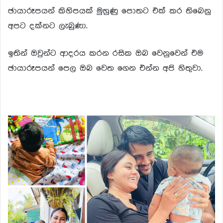
ඡායාරූපයන් කිහිපයක් මුහුණු පොතට එක් කර තිබෙනු
අපට දක්නට ලැබුණා.
ඉතින් ඔවුන්ට ආදරය කරන රසික ඔබ වෙනුවෙන් එම
ඡායාරූපයන් පෙල ඔබ වෙත ගෙන එන්න අපි හිතුවා.