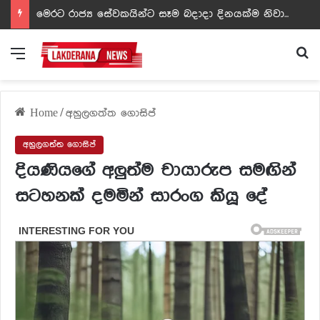
ඩඩ්ලිට දෙවෙනි නොවූ රත්න සහල් අධිපති..- PHOTOS
Menu
Se
Home
/
අහුලගත්ත ගොසිප්
අහුලගත්ත ගොසිප්
දියණියගේ අලුත්ම චායාරුප සමඟින්
සටහනක් දමමින් සාරංග කියූ දේ