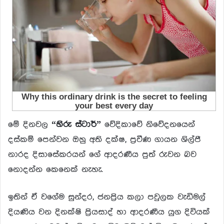
මේ දිනවල
“හිරු ස්ටාර්”
වේදිකාවේ නිවේදනයෙන්
දස්කම් පෙන්වන ඔහු අති දක්ෂ, ප්‍රවීණ ගායන ශිල්පී
නාරද දිසාසේකරයන් ගේ ආදරණීය පුත් රුවන බව
නොදන්න කෙනෙක් නැහැ.
ඉතින් ඒ වගේම සුන්දර, ජනප්‍රිය කලා පවුලක වැඩිමල්
දියණිය වන දිනක්ෂි ප්‍රියසාද් හා ආදරණීය යුග දිවියක්