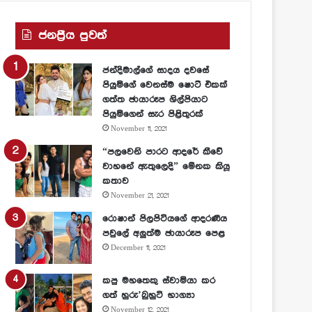
ජනප්‍රීය පුවත්
ජන්දිමාල්ගේ සාදය දවසේ
පියුමිගේ වෙනස්ම ෂොට් එකක්
ගත්ත ඡායාරූප ශිල්පියාට
පියුමිගෙන් සැර පිළිතුරක්
November 11, 2021
“පලවෙනි පාරට ආදරේ කීවේ
වාහනේ ඇතුලෙදි” මේනක කියූ
කතාව
November 21, 2021
රොෂාන් පිලපිටියගේ ආදරණීය
පවුලේ අලුත්ම ඡායාරූප පෙළ
December 11, 2021
කපු මහතෙකු ස්වාමියා කර
ගත් හුරු’බුහුටි භාග්‍යා
November 12, 2021