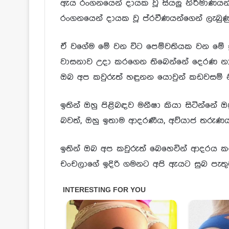
ඇය රංගනයෙන් දායක වූ සියලු නිර්මාණය
රංගනයෙන් දායක වූ ප්රවීණයන්ගෙන් ලැබු
ඒ වගේම මේ වන විට පෙම්වතියක වන මේ ස
වාසනාව උදා කරගෙන තිබෙන්නේ දෙරණ නාල
ඔබ අප කවුරුත් හඳුනන යොවුන් කඩවසම් න
ඉතින් ඔහු පිළිබඳව මනීෂා කියා සිටින්
බවත්, ඔහු ඉතාම ආදරණීය, අව්යාජ තරුණය
ඉතින් ඔබ අප කවුරුත් බෙහෙවින් ආදරය කරන
චංචලාගේ ඉදිරි ගමනට අපි ඇයට සුබ පැතුම