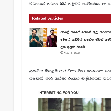
චරිතයන් හරහා ඔබ හමුවට පැමිණෙන ඇය,
Related Articles
පාසල් වයසේ වෙසක් කුඩු තරගය
වෙසක් කුඩුවක් හදන්න ගිහින් යෂ්
උන අපුරු වැඩේ
May 18, 2022
ලැබෙන සියලුම ආරාධනා බාර නොගෙන තෝර
පමණක් භාර ගන්නා රංගන ශිල්පිනියක බවය