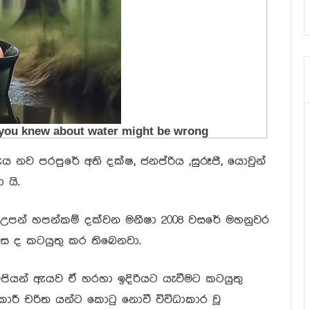
 පරපුරේ අති දක්ෂ, ජනප්රිය ,සුරූපී, යොවුන්
 යි.
න් හපන්කම් දක්වන මනීෂා 2008 වසරේ මහනුවර
ස ද කටයුතු කර තිබෙනවා.
්පියන් ඇයව ඒ හරහා ඉදිරියට යැවීමට කටයුතු
කාරී චරිත යන්ට කොටු නොවී විවිධාකාර වූ