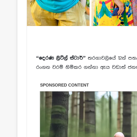
“දෙරණ ලිට්ල් ස්ටාර්”
තරගාවලියේ 12න් පහළ
රංගන වරම් හිමිකර ගන්නා ඇය වඩාත් ජන