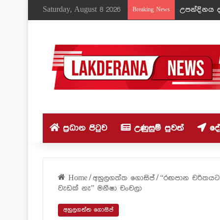
Saturday, August 8 2026
උපන්දිනය ද
Breaking News
ප්‍රධාන පිටුව
උණුසුම් පුවත්
දේශ
Home
/
අහුලගත්ත ගොසිප්
/
“රඟපාන චරිතයට 
වැඩක් නැ” මනීෂා චංචලා
අහුලගත්ත ගොසිප්