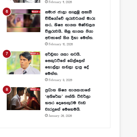
February 11, 2026
සමාජ ජාලා කැළඹූ අසැබි
වීඩියෝවේ ගුරුවරියන් මාරු
කර.. ශිෂ්‍ය නායක මණ්ඩලය
විසුරුවයි.. සිසු නායක පියා
අවසානේ ගිය දිහා මෙන්න.
February 10, 2026
අර්චුනා යකා නටයි..
සෙකුරිටිගේ බෙල්ලෙන්
හොල්ලා කඩලා දාපු දේ
මෙන්න.
February 3, 2026
ප්‍රධාන ශිෂ්‍ය නායකයාගේ
‘අතිරේක’ පන්ති: ටීචර්ලා
හතර දෙනෙකුටම වැඩ
වැරදුනේ මෙහෙමයි.
January 26, 2026