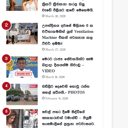
ක්‍රිකට් ක්‍රීඩකයා කරපු බලු
වැඩේ එළියට ආවේ මෙහෙමයි.
March 30, 2026
උපන්දිනය දවසේ මිලියන 6 ක
වටිනාකමකින් යුත් Ventilation
Machine එකක් පරිත්‍යාග කල
ටීචර් අම්මා!
March 27, 2026
මෙරට රාජ්‍ය සේවකයින්ට සෑම
බදාදා දිනයක්ම නිවාඩු –
VIDEO
March 16, 2026
ඩඩ්ලිට දෙවෙනි නොවූ රත්න
සහල් අධිපති..- PHOTOS
February 14, 2026
සවල් පහර දීමේ සිද්ධියේ
සැකකරුවන් රිමාන්ඩ් – පියුමි
හංසමාලිගේ පුත්‍රයා පරිවාසයට.