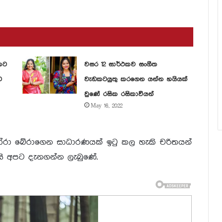
කට
වසර 12 සාර්ථකව සංගීත
ට
වැඩකටයුතු කරගෙන යන්න හයියක්
වුණේ රසික රසිකාවියන්
May 16, 2022
ා බේරාගෙන සාධාරණයක් ඉටු කල හැකි චරිතයන්
ි අපට දැනගන්න ලැබුණේ.