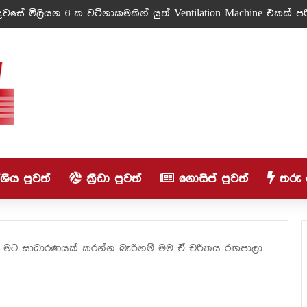
වසේ මිලියන 6 ක වටිනාකමකින් යුත් Ventilation Machine එකක් පරි
ිය පුවත්
ක්‍රීඩා පුවත්
ගොසිප් පුවත්
තරු 
මට සාධාරණයක් කරන්න බැරිනම් මම ඒ චරිතය රඟපාලා