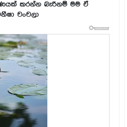
යක් කරන්න බැරිනම් මම ඒ
නීෂා චංචලා