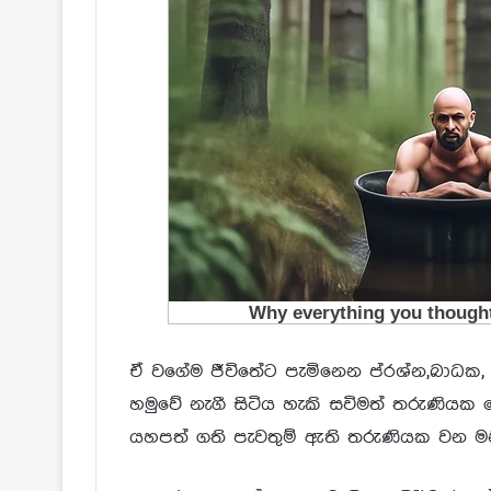
ඒ වගේම ජීවිතේට පැමිනෙන ප්රශ්න,බාධක, 
හමුවේ නැගී සිටිය හැකි සවිමත් තරුණියක 
යහපත් ගති පැවතුම් ඇති තරුණියක වන මනී