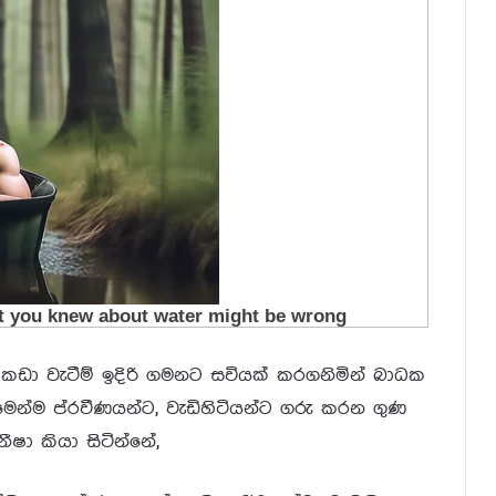
කඩා වැටීම් ඉදිරි ගමනට සවියක් කරගනිමින් බාධක
මෙන්ම ප්රවීණයන්ට, වැඩිහිටියන්ට ගරු කරන ගුණ
ෂා කියා සිටින්නේ,