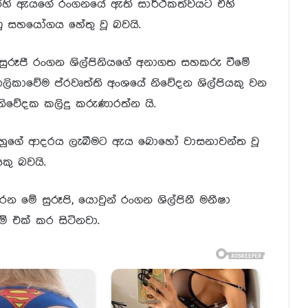
න්හි ඇයගේ රංගනයේ ඇති සාර්ථකත්වයට එහි
ණු සහයෝගය හේතු වූ බවයි.
ුරූපී රංගන ශිල්පිනියගේ අනාගත සහකරු වීමේ
ිකාවේම ප්රවෘත්ති අංශයේ නිවේදන ශිල්පියකු වන
ිවේදක කලිදු කරුණාරත්න යි.
නේ ඔහුගේ ආදරය ලැබීමට ඇය බොහෝ වාසනාවන්ත වූ
කු බවයි.
 මේ සුරූපි, යොවුන් රංගන ශිල්පිනී මනීෂා
් එක් කර සිටිනවා.