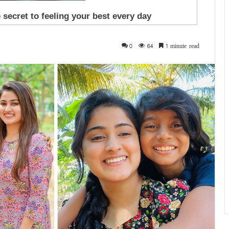
0
64
1 minute read