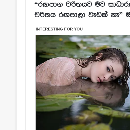
“රඟපාන චරිතයට මට සාධාරණ
චරිතය රඟපාලා වැඩක් නැ” ම