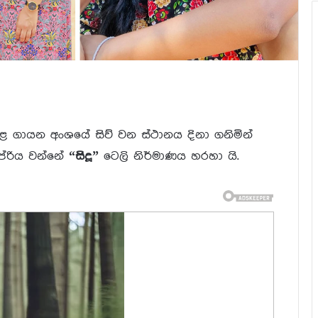
 ගායන අංශයේ සිව් වන ස්ථානය දිනා ගනිමින්
ප්රිය වන්නේ
“සිදූ”
ටෙලි නිර්මාණය හරහා යි.