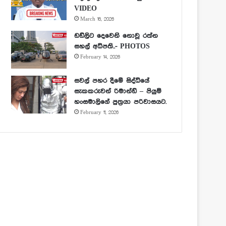
VIDEO
March 16, 2026
ඩඩ්ලිට දෙවෙනි නොවූ රත්න
සහල් අධිපති..- PHOTOS
February 14, 2026
සවල් පහර දීමේ සිද්ධියේ
සැකකරුවන් රිමාන්ඩ් – පියුමි
හංසමාලිගේ පුත්‍රයා පරිවාසයට.
February 11, 2026