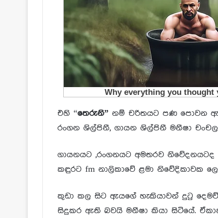
එහි “
තෙරුනි”
නම් චරිතයට පණ පොවන ඇය නව
රංගන ශිල්පිනී, ගායන ශිල්පිනී මනීෂා චංචලා
ගායනයට ,රංගනයට අමතරව නිවේදනයටද උප
කඳුරට fm නාලිකාවේ ළමා නිවේදිකාවක ලෙ
කුඩා කල සිට ඇයගේ හැකියාවන් දුටු දෙමව
සිදුකර ඇති බවයි මනීෂා කියා සිටියේ. ඒකා