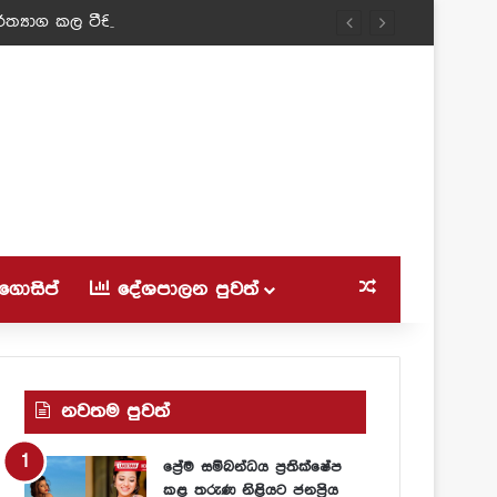
ත්‍යාග කල ටීචර් අම්මා!
ගොසිප්
දේශපාලන පුවත්
Random Article
නවතම පුවත්
ප්‍රේම සම්බන්ධය ප්‍රතික්ෂේප
කළ තරුණ නිළියට ජනප්‍රිය