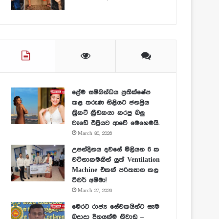
ප්‍රේම සම්බන්ධය ප්‍රතික්ෂේප
කළ තරුණ නිළියට ජනප්‍රිය
ක්‍රිකට් ක්‍රීඩකයා කරපු බලු
වැඩේ එළියට ආවේ මෙහෙමයි.
March 30, 2026
උපන්දිනය දවසේ මිලියන 6 ක
වටිනාකමකින් යුත් Ventilation
Machine එකක් පරිත්‍යාග කල
ටීචර් අම්මා!
March 27, 2026
මෙරට රාජ්‍ය සේවකයින්ට සෑම
බදාදා දිනයක්ම නිවාඩු –