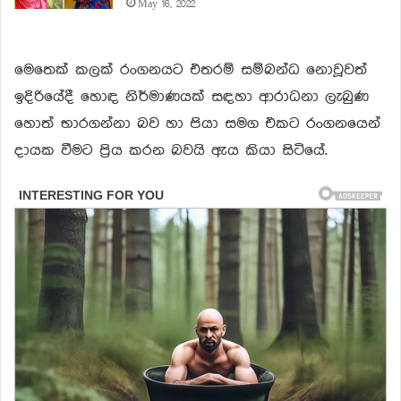
May 16, 2022
මෙතෙක් කලක් රංගනයට එතරම් සම්බන්ධ නොවූවත්
ඉදිරියේදී හොඳ නිර්මාණයක් සඳහා ආරාධනා ලැබුණ
හොත් භාරගන්නා බව හා පියා සමග එකට රංගනයෙන්
දායක වීමට ප්‍රිය කරන බවයි ඇය කියා සිටියේ.