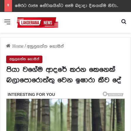
ඩඩ්ලිට දෙවෙනි නොවූ රත්න සහල් අධිපති..- PHOTOS
Menu
Se
Home
/
අහුලගත්ත ගොසිප්
අහුලගත්ත ගොසිප්
පියා වගේම ආදරේ කරන කෙනෙක්
බලාපොරොත්තු වෙන ඉෂාරා කීව දේ