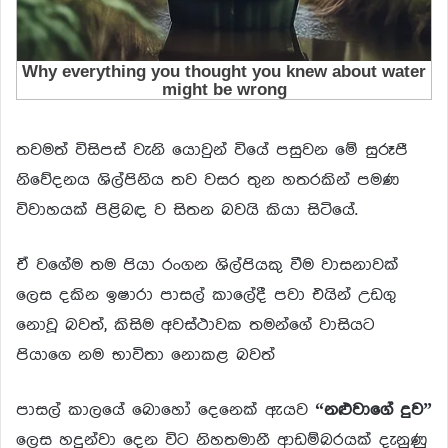
තවමත් විසිපස් වැනි යොවුන් වියේ පසුවන මේ සුරූපී
නිවේදනය ශිල්පිනිය තව වසර තුන හතරකින් පමණ
විවාහයක් පිළිබඳ ව සිතන බවයි කියා සිටියේ.
ඒ වගේම තම පියා රංගන ශිල්පියකු වීම වාසනාවක්
ලෙස දකින ඉෂාරා පාසල් කාලේදී පවා එයින් උඩගු
නොවූ බවත්, කිසිම අවස්ථාවක තමන්ගේ වාසියට
පියාගෙ නම භාවිතා නොකළ බවත්
පාසල් කාලයේ බොහෝ දෙනෙක් ඇයව
“නළුවාගේ දුව”
ලෙස හදුන්වා දෙන විට නිහතමානී ආඩම්බරයක් දැනුණු