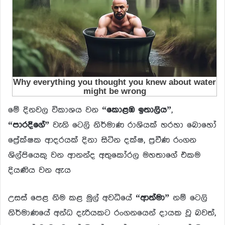
මේ දිනවල විකාශය වන
“කොළඹ ඉතාලිය”
,
“පාරදිගේ”
වැනි ටෙලි නිර්මාණ රාශියක් හරහා බොහෝ
ප්‍රේක්ෂක ආදරයක් දිනා සිටින දක්ෂ, ප්‍රවීණ රංගන
ශිල්පියෙකු වන ආනන්ද අතුකෝරල මහතාගේ එකම
දියණිය වන ඇය
උසස් පෙළ නිම කළ මුල් අවධියේ
“ආත්මා”
නම් ටෙලි
නිර්මාණයේ අන්ධ දැරියකට රංගනයෙන් දායක වූ බවත්,