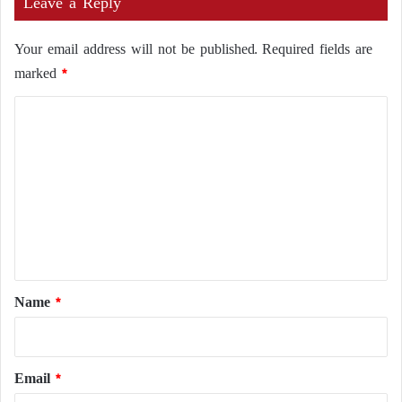
Leave a Reply
Your email address will not be published.
Required fields are
marked
*
C
o
m
m
e
n
t
*
Name
*
Email
*