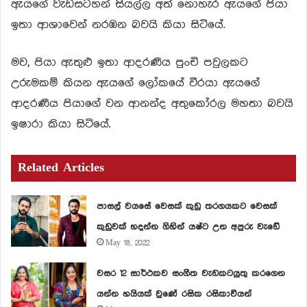
ඇයගේ වැඩසටහන් සියල්ල අත් නොහැර ඇයගේ පියා
ඉතා ආශාවෙන් නරඹන බවයි කියා සිටියේ.
මව, පියා ඇතුළු ඉතා ආදරණීය පුංචි පවුලකට
උරුමකම් කියන ඇයගේ ලෝකයේ වීරයා ඇයගේ
ආදරණීය පියාගේ වන ආනන්ද අතුකෝරල මහතා බවයි
ඉෂාරා කියා සිටියේ.
Related Articles
පාසල් වයසේ වෙසක් කුඩු තරගයකට වෙසක්
කුඩුවක් හදන්න ගිහින් යෂ්ට උන අපුරු වැඩේ
May 18, 2022
වසර 12 සාර්ථකව සංගීත වැඩකටයුතු කරගෙන
යන්න හයියක් වුණේ රසික රසිකාවියන්