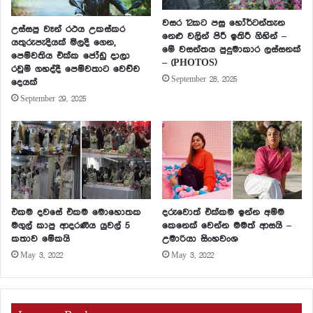
වසර 12කට පසු හෝර්ටන්තැන
උස්සපු වෑන් රථය උකස්කර
නෙළු වලින් පිරී ඉතිරී ගිහින් –
යතුරුපැදියක් මිලදී ගෙන,
මේ වසන්තය පුදුමාකාර ලස්සනක්
පෙම්වතිය එක්ක ජෝඩු දාලා
– (PHOTOS)
රවුම් ගහද්දී පෙම්වතාට වෙච්ච
September 28, 2025
දෙයක්
September 29, 2025
එකම දවසේ එකම මොහොතක
දරුවොත් එක්කම ඉන්න අම්ම
මගුල් කාපු ආදරණීය යුවල් 5
කෙනෙක් වෙන්න මමත් ආසයි –
කතාව මේකයි
උමාරියා සිංහවංශ
May 3, 2022
May 3, 2022