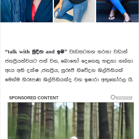
“talk with මුදිත and ඉෂි”
වැඩසටහන හරහා වඩාත්
ජනප්‍රියත්වයට පත් වන, බොහෝ දෙනෙකු හඳුනා ගන්නා
ඇය අති දක්ෂ ,ජනප්‍රිය, සුරූපී නිවේදන ශිල්පිනියක්
මෙන්ම නිරූපණ ශිල්පිනියක්ද වන ඉෂාරා අතුකෝරල යි.