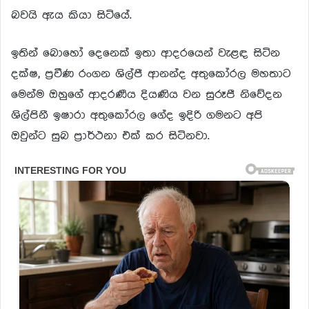
බවයි ඇය කියා සිටියේ.
ඉතින් බොහෝ දෙනෙක් ඉතා ආදරයෙන් වැළඳ සිටින
දක්ෂ, ප්‍රවීණ රංගන ශිල්පී ආනන්ද අතුකෝරල මහතාට
මෙන්ම ඔහුගේ ආදරණීය දියණිය වන සුරූපී නිවේදන
ශිල්පිනී ඉෂාරා අතුකෝරල ගේද ඉදිරි ගමනට අපි
ඔවුන්ට සුබ ප්‍රාර්ථනා එක් කර සිටිනවා.