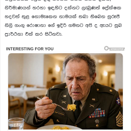
නිර්මාණයන් හරහා ඉඳහිට දක්නට ලැබුණත් ප්‍රේක්ෂක
හදවත් තුළ නොමැකෙන නාමයක් තබා තිබෙන සුරූපී
නිලි ගංගු රොෂානා ගේ ඉදිරි ගමනට අපි ද ඇයට සුබ
ප්‍රාර්ථනා එක් කර සිටිනවා.