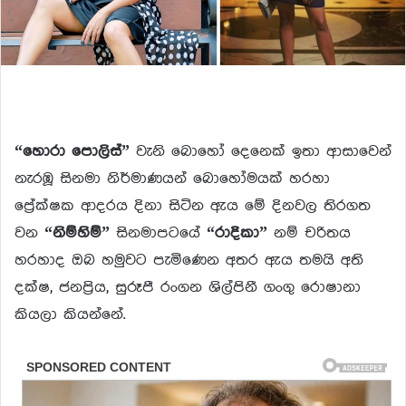
“හොරා පොලිස්”
වැනි බොහෝ දෙනෙක් ඉතා ආසාවෙන්
නැරඹූ සිනමා නිර්මාණයන් බොහෝමයක් හරහා
ප්‍රේක්ෂක ආදරය දිනා සිටින ඇය මේ දිනවල තිරගත
වන
“නිම්හිම්”
සිනමාපටයේ
“රාදිකා”
නම් චරිතය
හරහාද ඔබ හමුවට පැමිණෙන අතර ඇය තමයි අති
දක්ෂ, ජනප්‍රිය, සුරූපී රංගන ශිල්පිනී ගංගු රොෂානා
කියලා කියන්නේ.