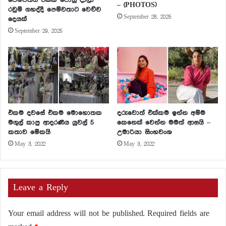
– (PHOTOS)
රවුම් ගහද්දී පෙම්වතාට වෙච්ච
September 28, 2025
දෙයක්
September 29, 2025
එකම දවසේ එකම මොහොතක
දරුවොත් එක්කම ඉන්න අම්ම
මගුල් කාපු ආදරණීය යුවල් 5
කෙනෙක් වෙන්න මමත් ආසයි –
කතාව මේකයි
උමාරියා සිංහවංශ
May 3, 2022
May 3, 2022
Leave a Reply
Your email address will not be published.
Required fields are