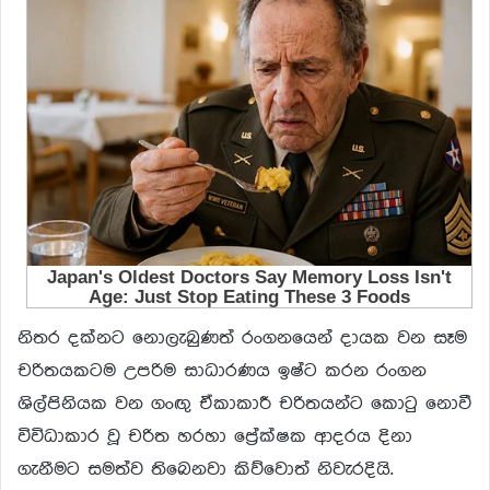
නිතර දක්නට නොලැබුණත් රංගනයෙන් දායක වන සෑම
චරිතයකටම උපරිම සාධාරණය ඉෂ්ට කරන රංගන
ශිල්පිනියක වන ගංඟු ඒකාකාරී චරිතයන්ට කොටු නොවී
විවිධාකාර වූ චරිත හරහා ප්‍රේක්ෂක ආදරය දිනා
ගැනීමට සමත්ව තිබෙනවා කිව්වොත් නිවැරදියි.