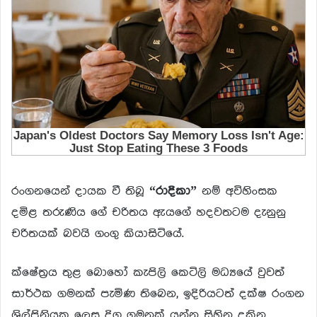
රංගනයෙන් දායක වී තිබූ
“රාදිකා”
නම් අවිහිංසක
දමිළ තරුණිය ගේ චරිතය ඇයගේ හදවතටම දැනුනු
චරිතයක් බවයි ගංගු කියාසිටියේ.
ක්ෂේත්‍රය තුළ බොහෝ කැපිලි කෙටිලි මධ්‍යයේ වුවත්
සාර්ථක ගමනක් පැමිණ තිබෙන, ඉදිරියටත් දක්ෂ රංගන
ශිල්පිනියක ලෙස දිගු ගමනක් යන්න සිහින දකින,