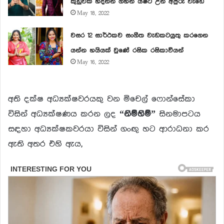
කුඩුවක් හදන්න ගිහින් යෂ්ට උන අපුරු වැඩේ
May 18, 2022
වසර 12 සාර්ථකව සංගීත වැඩකටයුතු කරගෙන
යන්න හයියක් වුණේ රසික රසිකාවියන්
May 16, 2022
අති දක්ෂ අධ්‍යක්ෂවරයකු වන මිචෙල් ෆොන්සේකා
විසින් අධ්‍යක්ෂණය කරන ලද
“නිම්හිම්”
සිනමාපටය
සඳහා අධ්‍යක්ෂකවරයා විසින් ගංඟු හට ආරාධනා කර
ඇති අතර එහි ඇය,