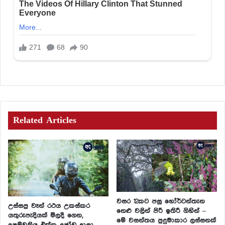
Related Articles
වසර 12කට පසු හෝර්ටන්තැන
උස්සපු වෑන් රථය උකස්කර
නෙළු වලින් පිරී ඉතිරී ගිහින් –
යතුරුපැදියක් මිලදී ගෙන,
මේ වසන්තය පුදුමාකාර ලස්සනක්
පෙම්වතිය එක්ක ජෝඩු දාලා