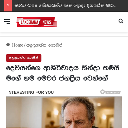
ඩඩ්ලිට දෙවෙනි නොවූ රත්න සහල් අධිපති..- PHOTOS
Menu
Se
Home
/
අහුලගත්ත ගොසිප්
අහුලගත්ත ගොසිප්
දෙවියන්ගෙ ආශිර්වාදය හින්දා තමයි
මගේ නම මෙචර ජනප්‍රිය වෙන්නේ