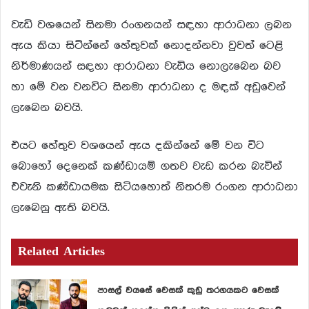
වැඩි වශයෙන් සිනමා රංගනයන් සඳහා ආරාධනා ලබන
ඇය කියා සිටින්නේ හේතුවක් නොදන්නවා වුවත් ටෙළි
නිර්මාණයන් සඳහා ආරාධනා වැඩිය නොලැබෙන බව
හා මේ වන වනවිට සිනමා ආරාධනා ද මඳක් අඩුවෙන්
ලැබෙන බවයි.
එයට හේතුව වශයෙන් ඇය දකින්නේ මේ වන විට
බොහෝ දෙනෙක් කණ්ඩායම් ගතව වැඩ කරන බැවින්
එවැනි කණ්ඩායමක සිටියහොත් නිතරම රංගන ආරාධනා
ලැබෙනු ඇති බවයි.
Related Articles
පාසල් වයසේ වෙසක් කුඩු තරගයකට වෙසක්