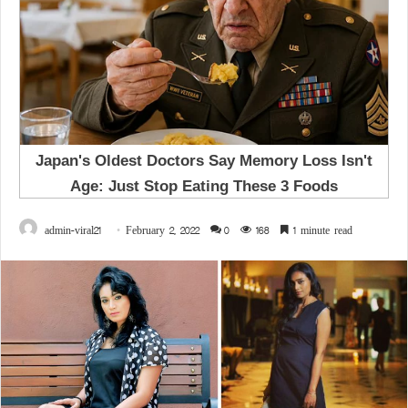
admin-viral21
February 2, 2022
0
168
1 minute read