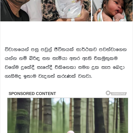
විවාහයෙන් පසු පවුල් ජීවිතයක් සාර්ථකව පවත්වාගෙන
යන්න නම් බිරිඳ සහ සැමියා අතර ඇති එකමුතුකම
වගේම දුකේදී සැපේදී එකිනෙකා සමග දුක සැප බෙදා
ගැනීමද ඉතාම වැදගත් කරුණක් වනවා.