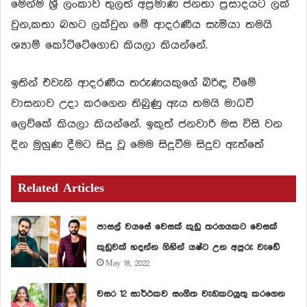
මෙන්ම ශ්‍රී ලංකාව තුලත් අප්‍රමාණ ජනතා ප්‍රසාදයට ලක්
වුන,කතා බහට ලක්වුන මේ ආදරණීය සැමියා තමයි
ශ්‍යාම් කෝට්ටේගොඩ කියලා කියන්නේ.
ඉතින් එවැනි ආදරණීය තරුණයකුගේ බිරිඳ වීමේ
වාසනාව උදා කරගෙන තිබුණු ඇය තමයි මාධවී
ලෙව්කේ කියලා කියන්නේ. ඉකුත් ජනවාරි මස විසි වන
දින මුහුණ දීමට සිදු වූ මෙම සිදුවීම සිදුව ඇත්තේ
Related Articles
පාසල් වයසේ වෙසක් කුඩු තරගයකට වෙසක්
කුඩුවක් හදන්න ගිහින් යෂ්ට උන අපුරු වැඩේ
May 18, 2022
වසර 12 සාර්ථකව සංගීත වැඩකටයුතු කරගෙන