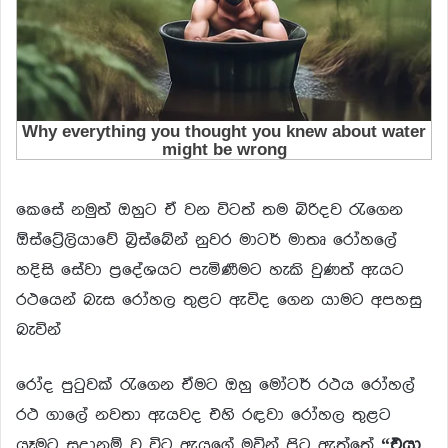
කෙසේ නමුත් ඔහුට ඒ වන විටත් තම බිරිදව රැගෙන
ඕස්ට්‍රේලියාවේ බ්‍රිස්බේන් නුවර මාටර් මාතෘ රෝහලේ
හදිසි සේවා ප්‍රදේශයට පැමිණීමට හැකි වුණත් ඇයට
රථයෙන් බැස රෝහල තුළට ඇවිද ගෙන යාමට අපහසු
බැවින්
රෝද පුටුවක් රැගෙන ඒමට ඔහු මෝටර් රථය රෝහල්
රථ ගාලේ නවතා ඇයවද එහි රඳවා රෝහල තුළට
යෑමට සූදානම් වූ විට ඇයගේ මුවින් පිට ඇත්තේ
“එයා