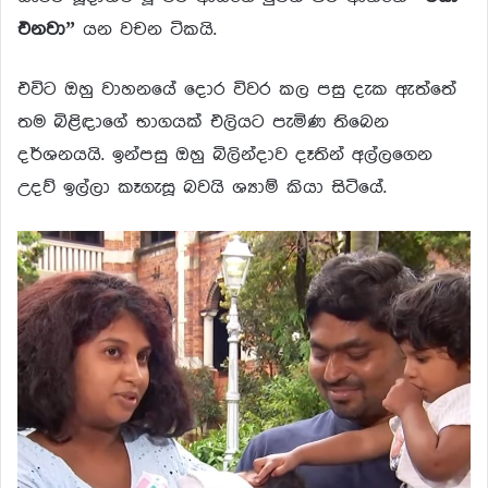
එනවා”
යන වචන ටිකයි.
එවිට ඔහු වාහනයේ දොර විවර කල පසු දැක ඇත්තේ
තම බිළිඳාගේ භාගයක් එලියට පැමිණ තිබෙන
දර්ශනයයි. ඉන්පසු ඔහු බිලින්දාව දෑතින් අල්ලගෙන
උදව් ඉල්ලා කෑගැසූ බවයි ශ්‍යාම් කියා සිටියේ.