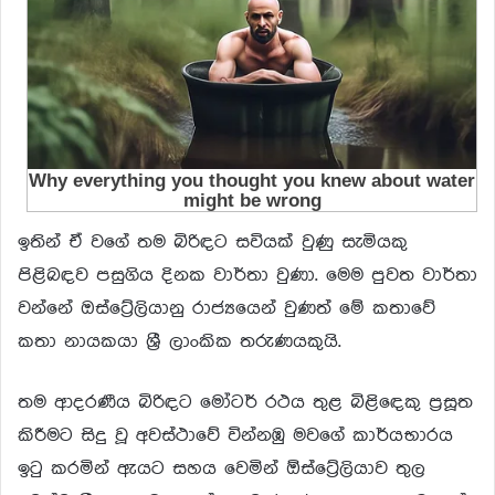
ඉතින් ඒ වගේ තම බිරිඳට සවියක් වුණු සැමියකු
පිළිබඳව පසුගිය දිනක වාර්තා වුණා. මෙම පුවත වාර්තා
වන්නේ ඔස්ට්‍රේලියානු රාජ්‍යයෙන් වුණත් මේ කතාවේ
කතා නායකයා ශ්‍රී ලාංකික තරුණයකුයි.
තම ආදරණීය බිරිඳට මෝටර් රථය තුළ බිළිඳෙකු ප්‍රසූත
කිරීමට සිදු වූ අවස්ථාවේ වින්නඹු මවගේ කාර්යභාරය
ඉටු කරමින් ඇයට සහය වෙමින් ඕස්ට්‍රේලියාව තුල