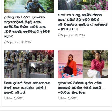
වසර 12කට පසු හෝර්ටන්තැන
උස්සපු වෑන් රථය උකස්කර
නෙළු වලින් පිරී ඉතිරී ගිහින් –
යතුරුපැදියක් මිලදී ගෙන,
මේ වසන්තය පුදුමාකාර ලස්සනක්
පෙම්වතිය එක්ක ජෝඩු දාලා
– (PHOTOS)
රවුම් ගහද්දී පෙම්වතාට වෙච්ච
September 28, 2025
දෙයක්
September 29, 2025
එකම දවසේ එකම මොහොතක
දරුවොත් එක්කම ඉන්න අම්ම
මගුල් කාපු ආදරණීය යුවල් 5
කෙනෙක් වෙන්න මමත් ආසයි –
කතාව මේකයි
උමාරියා සිංහවංශ
May 3, 2022
May 3, 2022