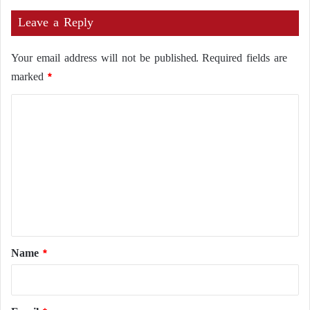
Leave a Reply
Your email address will not be published.
Required fields are
marked
*
C
o
m
m
e
n
t
*
Name
*