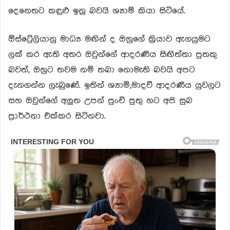
දෙනෙතට කඳුළු ඉනූ බවයි ශ්‍යාම් කියා සිටියේ.
ඕස්ට්‍රේලියානු මාධ්‍ය මඟින් ද ඔහුගේ ක්‍රියාව ඇගයුමට
ලක් කර ඇති අතර ඔවුන්ගේ ආදරණීය සිඟිත්තා පුතකු
බවත්, ඔහුට තවම නම් තබා නොමැති බවයි අපට
දැනගන්න ලැබුණේ. ඉතින් ශ්‍යාම්,මාදවී ආදරණීය යුවලට
සහ ඔවුන්ගේ අලුත උපන් පුංචි පුතු හට අපි සුබ
ප්‍රාර්ථනා එක්කර සිටිනවා.