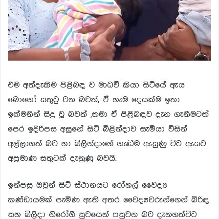
එම අත්දැකීම පිළිබඳ ව මාධවී කියා සිටියේ ඇය
බොහෝ සතුටු වන බවත්, ඒ හැම දෙයක්ම ඉතා
ඉක්මනින් සිදු වූ බවත් ,තමා ඒ පිළිබඳව දැන ගැනීමටත්
පෙර ඉදිරිපස අසුනේ සිටි බිළින්දාව සැමියා විසින්
අල්ලාගත් බව හා බිලින්දාගේ හැඬීම ඇසුණු විට ඇයට
අප්‍රමාණ සතුටක් දැනුණු බවයි.
ඉන්පසු ඔවුන් සිටි ස්ථානයට රෝහල් වෛද්‍ය
කණ්ඩායමක් පැමිණ ඇති අතර වෛද්‍යවරුන්ගෙන් බිරිඳ
සහ බිලිදා නිරෝගී සුවයෙන් පසුවන බව දැනගත්විට