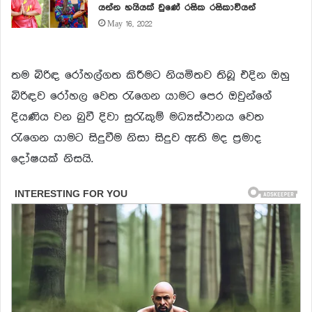
යන්න හයියක් වුණේ රසික රසිකාවියන්
May 16, 2022
තම බිරිඳ රෝහල්ගත කිරීමට නියමිතව තිබූ එදින ඔහු
බිරිඳව රෝහල වෙත රැගෙන යාමට පෙර ඔවුන්ගේ
දියණිය වන බුවී දිවා සුරැකුම් මධ්‍යස්ථානය වෙත
රැගෙන යාමට සිදුවීම නිසා සිදුව ඇති මද ප්‍රමාද
දෝෂයක් නිසයි.