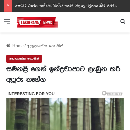
ඩඩ්ලිට දෙවෙනි නොවූ රත්න සහල් අධිපති..- PHOTOS
Menu
Se
Home
/
අහුලගත්ත ගොසිප්
අහුලගත්ත ගොසිප්
සමනළි ගෙන් ඉන්ද්‍රචාපාට ලැබුන හරි
අපූරු තෑග්ග