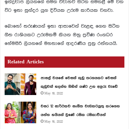
ඉන්ද්‍රචාප ලියනගේ සමග විවාහවී සිටින සමනළී මේ වන
විට ඉතා සුන්දර යුග දිවියක උරුම කාරියක වනවා.
බොහෝ තරුණයන් ඉතා ආසාවෙන් වැළඳ ගෙන සිටින
ගීත රාශියකට උරුමකම් කියන ඔහු ප්‍රවීණ රංගධර
හේමසිරි ලියනගේ මහතාගේ ආදරණීය පුත්‍ර රත්නයයි.
Related Articles
පාසල් වයසේ වෙසක් කුඩු තරගයකට වෙසක්
කුඩුවක් හදන්න ගිහින් යෂ්ට උන අපුරු වැඩේ
May 18, 2022
වසර 12 සාර්ථකව සංගීත වැඩකටයුතු කරගෙන
යන්න හයියක් වුණේ රසික රසිකාවියන්
May 16, 2022