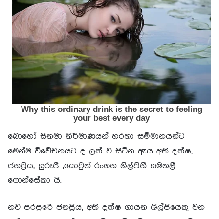
බොහෝ සිනමා නිර්මාණයන් හරහා සම්මානයන්ට
මෙන්ම විවේචනයට ද ලක් ව සිටින ඇය අති දක්ෂ,
ජනප්‍රිය, සුරූපී ,යොවුන් රංගන ශිල්පිනී සමනලී
ෆොන්සේකා යි.
නව පරපුරේ ජනප්‍රිය, අති දක්ෂ ගායන ශිල්පියෙකු වන