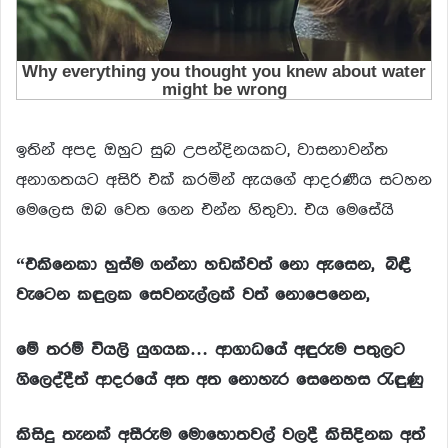
ඉතින් අපද ඔහුට සුබ උපන්දිනයකට, වාසනාවන්ත
අනාගතයට අසිරි එක් කරමින් ඇයගේ ආදරණීය සටහන
මෙලෙස ඔබ වෙත ගෙන එන්න හිතුවා. එය මෙසේයි
“එකිනෙකා හුස්ම ගන්නා හඩක්වත් නො ඇසෙන,
බිඳී
වැටෙන කඳුලක සෙවනැල්ලක් වත් නොපෙනෙන,
මේ තරම් වියලි යුගයක… ආගාධයේ අඳුරුම පතුලට
ගිලෙද්දීත්
ආදරයේ අත අත නොහැර සෙනෙහස රැඳුණු
කිසිදු තැනක් අසීරුම මොහොතවල් වලදී කිසිදිනක
අත්