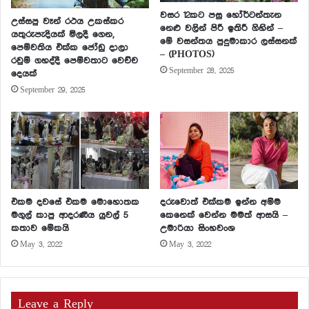
වසර 12කට පසු හෝර්ටන්තැන
උස්සපු වෑන් රථය උකස්කර
නෙළු වලින් පිරී ඉතිරී ගිහින් –
යතුරුපැදියක් මිලදී ගෙන,
මේ වසන්තය පුදුමාකාර ලස්සනක්
පෙම්වතිය එක්ක ජෝඩු දාලා
– (PHOTOS)
රවුම් ගහද්දී පෙම්වතාට වෙච්ච
September 28, 2025
දෙයක්
September 29, 2025
එකම දවසේ එකම මොහොතක
දරුවොත් එක්කම ඉන්න අම්ම
මගුල් කාපු ආදරණීය යුවල් 5
කෙනෙක් වෙන්න මමත් ආසයි –
කතාව මේකයි
උමාරියා සිංහවංශ
May 3, 2022
May 3, 2022
Leave a Reply