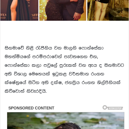
සිනමාවේ නිළි රැජිනිය වන මාලනි ෆොන්සේකා
මහත්මියගේ පරම්පරාවෙන් පැවතගෙන එන,
ෆොන්සේකා කලා පවුලේ පුරුකක් වන ඇය ද සිනමාවට
අති විශාල මෙහෙයක් ඉටුකළ වර්තමාන රංගන
ක්ෂේත්‍රයේ සිටින අති දක්ෂ, ජනප්‍රිය රංගන ශිල්පිනියක්
කිව්වොත් නිවැරදියි.