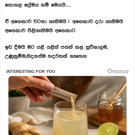
නොහළ ප්‍රේමය නම් මෙයයි…
ඒ අනෙකාව වටහා ගැනීමයි !
අනෙකාව දරා ගැනීමයි
අනෙකාව පිළිගැනීමයි අනෙකාට
ඉඩ දීමයි මට යළි යළිත් පසක් කළ සුවිශාලම,
උණුහුම්ම,නිදහස්ම හදවතක් ගැහෙන