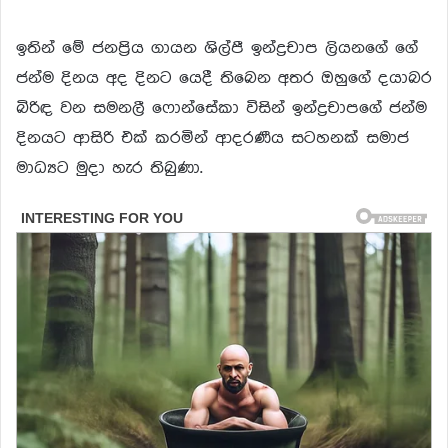
ඉතින් මේ ජනප්‍රිය ගායන ශිල්පී ඉන්ද්‍රචාප ලියනගේ ගේ
ජන්ම දිනය අද දිනට යෙදී තිබෙන අතර ඔහුගේ දයාබර
බිරිඳ වන සමනලී ෆොන්සේකා විසින් ඉන්ද්‍රචාපගේ ජන්ම
දිනයට ආසිරි එක් කරමින් ආදරණීය සටහනක් සමාජ
මාධ්‍යට මුදා හැර තිබුණා.