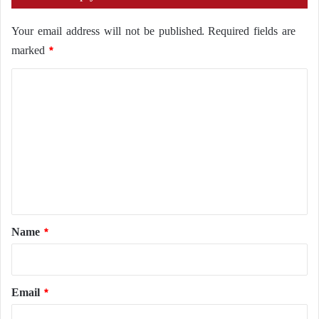
Your email address will not be published.
Required fields are
marked
*
C
o
m
m
e
n
t
*
Name
*
Email
*