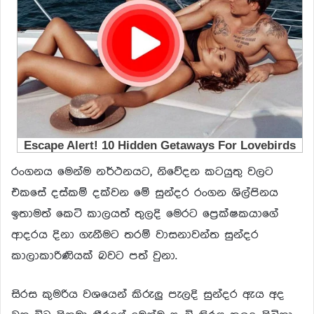
රංගනය මෙන්ම නර්ථනයට, නිවේදන කටයුතු වලට
එකසේ දස්කම් දක්වන මේ සුන්දර රංගන ශිල්පිනය
ඉතාමත් කෙටි කාලයත් තුලදි මෙරට ප්‍රෙක්ෂකයාගේ
ආදරය දිනා ගැනීමට තරම් වාසනාවන්ත සුන්දර
කාලාකාරිණියක් බවට පත් වුනා.
සිරස කුමරිය වශයෙන් කිරුලු පැලදි සුන්දර ඇය අද