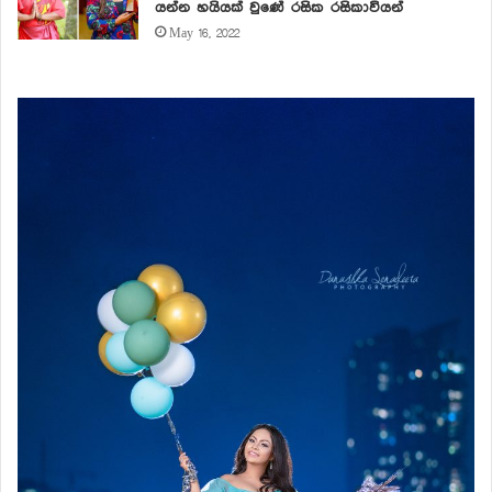
යන්න හයියක් වුණේ රසික රසිකාවියන්
May 16, 2022