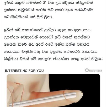
ඉතින් ශලනි තමන්ගේ 31 වන උපන්දිනය වෙනුවෙන්
ලස්සන ගවුමකින් සැරසි සිටි අතර ඇය සැබැවින්ම
බොනික්කියක් සේ දිස් වුනා.
ඉතින් මේ ආකාරයෙන් සුන්දර ලෙස සැරසුනු ඇය
උපන්දය වෙනුවෙන් පොටෝ ෂුට් එකක් කරන්නට
අමතක කරේ නැ. අපේ රටේ ඉන්න දක්ෂ ජනප්‍රිය
ඡායාරූප ශිල්පියෙකු වන දනුෂ්ක සේනාධීර ඡායාරූප
ශිල්පියා විසින් මේ සොදුරු ඡායාරූප පෙල අරන් තිබුනා.