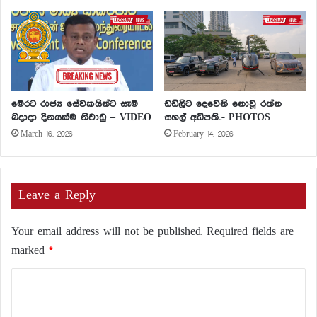
මෙරට රාජ්‍ය සේවකයින්ට සෑම
ඩඩ්ලිට දෙවෙනි නොවූ රත්න
බදාදා දිනයක්ම නිවාඩු – VIDEO
සහල් අධිපති..- PHOTOS
March 16, 2026
February 14, 2026
Leave a Reply
Your email address will not be published.
Required fields are
marked
*
C
o