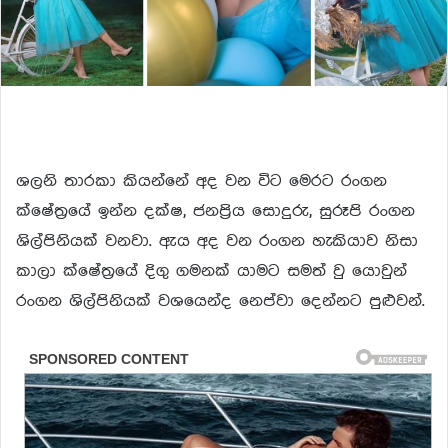
ශලනි තාරකා කියන්නේ අද වන විට මෙරට රංගන
ක්ෂේත්‍රයේ ඉන්න දක්ෂ, ජනප්‍රිය සොදුරු, සුරූපි රංගන
ශිල්පිනියක් වනවා. ඇය අද වන රංගන හැකියාව නිසා
කාලා ක්ෂේත්‍රයේ දිගු ගමනක් යාමට සමත් වු යොවුන්
රංගන ශිල්පිනියක් වශයෙන්ද නෙප්වා දෙන්නට පුළුවන්.