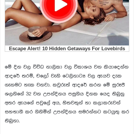
මේ දින වල විවිධ නාලිකා වල විකාශය වන කියාදෙන්න
ආදරේ තරම්, චලෝ වැනි ටෙලිනාට්‍ය වල ඇයව දැක
ගැනමට හැක වනවා. කවුරුත් ආදරේ කරන මේ සුරූපී
ශලනිගේ 32 වන උපන්දිනය පසුගිය දිනක යෙද තිබුනු
අතර ඇයගේ පවුලේ අය, හිතවතුන් හා කලාකරුවන්
සහභාගී කර ගිනිමින් උපන්දිනය සමරන්නට කටයුතු කර
තිබුනා.