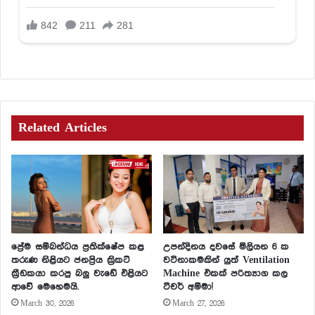
Related Articles
ප්‍රේම සම්බන්ධය ප්‍රතික්ෂේප කළ
උපන්දිනය දවසේ මිලියන 6 ක
තරුණ නිළියට ජනප්‍රිය ක්‍රිකට්
වටිනාකමකින් යුත් Ventilation
ක්‍රීඩකයා කරපු බලු වැඩේ එළියට
Machine එකක් පරිත්‍යාග කල
ආවේ මෙහෙමයි.
ටීචර් අම්මා!
March 30, 2026
March 27, 2026