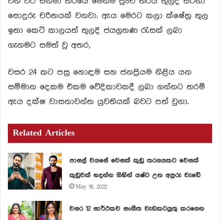
වන විට සිනමා තීරයේ මෙන්ම පුංචි තිරය තුලද සිටිනා
සොදුරු චරිතයක් වනවා. ඇය මෙරට කලා ක්ෂේත්‍ර‍ තුල
ඉතා කෙටි කාලයත් තුලදි ජයග්‍ර‍හණ රැසක් ලබා
ගැනමට සමත් වු අතර,
වසර 24 කට පසු හොඳම සහ ජනප්‍රියම නිළිය යන
සම්මාන දෙකම එකම වේදිකාවකදී ලබා ගන්නට තරම්
ඇය දක්ෂ වාසනාවන්ත යුවතියක් බවට පත් වුනා.
Related Articles
පාසල් වයසේ වෙසක් කුඩු තරගයකට වෙසක්
කුඩුවක් හදන්න ගිහින් යෂ්ට උන අපුරු වැඩේ
May 18, 2022
වසර 12 සාර්ථකව සංගීත වැඩකටයුතු කරගෙන