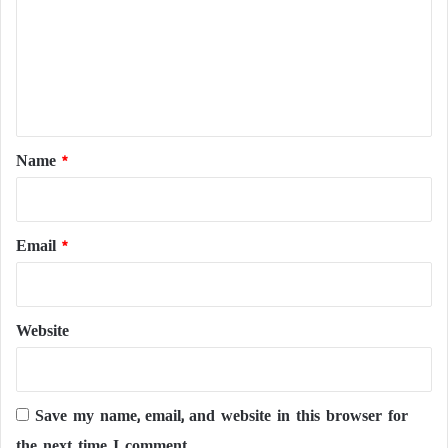
m
m
e
n
t
*
Name
*
Email
*
Website
Save my name, email, and website in this browser for
the next time I comment.