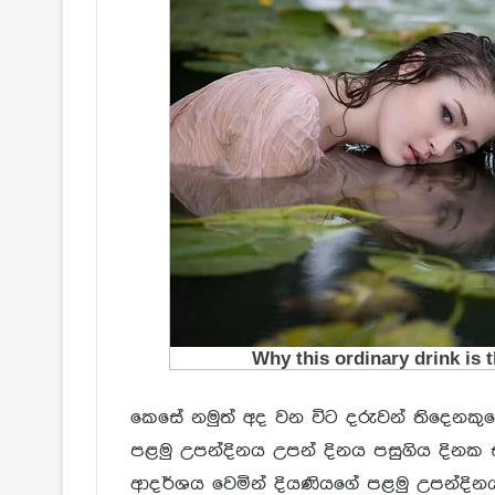
කෙසේ නමුත් අද වන විට දරුවන් තිදෙනක
පළමු උපන්දිනය උපන් දිනය පසුගිය දින
ආදර්ශය වෙමින් දියණියගේ පළමු උපන්දිනය