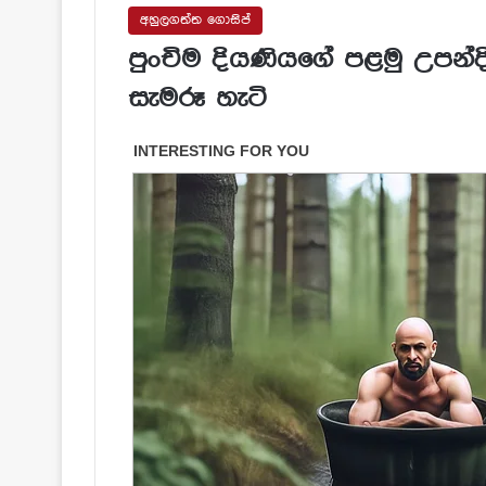
අහුලගත්ත ගොසිප්
පුංචිම දියණියගේ පළමු උපන්
සැමරූ හැටි