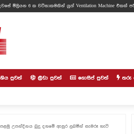
වසේ මිලියන 6 ක වටිනාකමකින් යුත් Ventilation Machine එකක් පරි
ිය පුවත්
ක්‍රීඩා පුවත්
ගොසිප් පුවත්
තරු 
 පළමු උපන්දිනය බුදු දහමේ ඇසුර ලබමින් සැමරූ හැටි