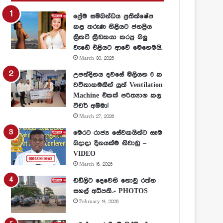
ප්‍රේම සම්බන්ධය ප්‍රතික්ෂේප
කළ තරුණ නිළියට ජනප්‍රිය
ක්‍රිකට් ක්‍රීඩකයා කරපු බලු
වැඩේ එළියට ආවේ මෙහෙමයි.
March 30, 2026
උපන්දිනය දවසේ මිලියන 6 ක
වටිනාකමකින් යුත් Ventilation
Machine එකක් පරිත්‍යාග කල
ටීචර් අම්මා!
March 27, 2026
මෙරට රාජ්‍ය සේවකයින්ට සෑම
බදාදා දිනයක්ම නිවාඩු –
VIDEO
March 16, 2026
ඩඩ්ලිට දෙවෙනි නොවූ රත්න
සහල් අධිපති..- PHOTOS
February 14, 2026