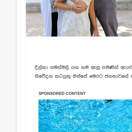
දිල්කා සමන්මලි යන නම ඇසූ පමණින් 
නිවේදන කටයුතු ඔස්සේ මෙරට ජනතාවගේ අ