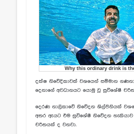
දක්ෂ නිවේදිකාවක් වශයෙන් සම්මාන ගණනා
දෙනාගේ අවධානයට යොමු වූ සුවිශේෂී චරි
දෙරණ නාලිකාවේ නිවේදන ශිල්පිනියක් වශය
අතර ඇයට එම සුවිශේෂී නිවේදන හැකියාව 
චරිතයක් ද වනවා.