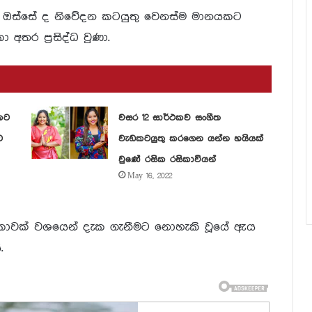
ඔස්සේ ද නිවේදන කටයුතු වෙනස්ම මානයකට
අතර ප්‍රසිද්ධ වුණා.
කට
වසර 12 සාර්ථකව සංගීත
ට
වැඩකටයුතු කරගෙන යන්න හයියක්
වුණේ රසික රසිකාවියන්
May 16, 2022
ේදිකාවක් වශයෙන් දැක ගැනීමට නොහැකි වූයේ ඇය
.