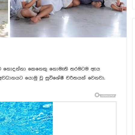
ඇයව නොදන්නා කෙනෙකු නොමැති තරමටම ඇය
වධානයට යොමු වූ සුවිශේෂී චරිතයක් වෙනවා.