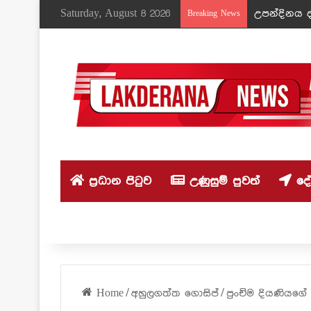
Saturday, August 8 2026
උපන්දිනය ද
Breaking News
ප්‍රධාන පිටුව
උණුසුම් පුවත්
දේශ
Home
/
අහුලගත්ත ගොසිප්
/
පුංචිම දියණියගේ