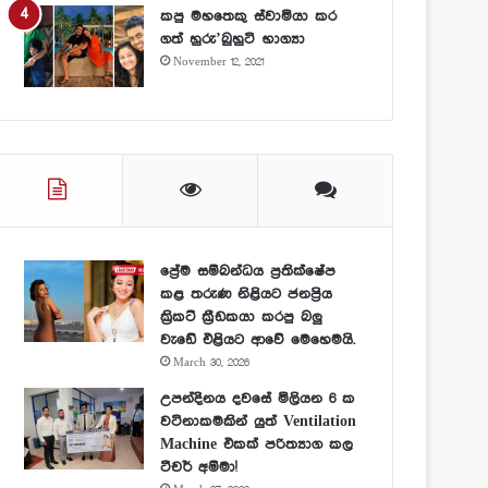
කපු මහතෙකු ස්වාමියා කර
ගත් හුරු’බුහුටි භාග්‍යා
November 12, 2021
ප්‍රේම සම්බන්ධය ප්‍රතික්ෂේප
කළ තරුණ නිළියට ජනප්‍රිය
ක්‍රිකට් ක්‍රීඩකයා කරපු බලු
වැඩේ එළියට ආවේ මෙහෙමයි.
March 30, 2026
උපන්දිනය දවසේ මිලියන 6 ක
වටිනාකමකින් යුත් Ventilation
Machine එකක් පරිත්‍යාග කල
ටීචර් අම්මා!