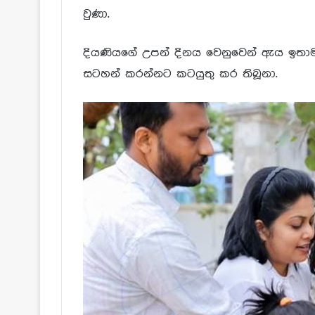
වුණා.
දියණියගේ උපන් දිනය වෙනුවෙන් ඇය ඉතාම
සටහන් කරන්නට කටයුතු කර තිබූනා.