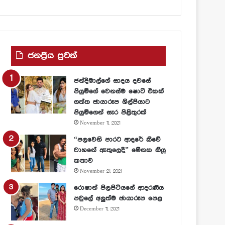
ජනප්‍රීය පුවත්
ජන්දිමාල්ගේ සාදය දවසේ
පියුමිගේ වෙනස්ම ෂොට් එකක්
ගත්ත ඡායාරූප ශිල්පියාට
පියුමිගෙන් සැර පිළිතුරක්
November 11, 2021
“පලවෙනි පාරට ආදරේ කීවේ
වාහනේ ඇතුලෙදි” මේනක කියූ
කතාව
November 21, 2021
රොෂාන් පිලපිටියගේ ආදරණීය
පවුලේ අලුත්ම ඡායාරූප පෙළ
December 11, 2021