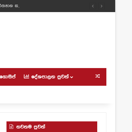
ත්‍යාග කල ටීචර් අම්මා!
ගොසිප්
දේශපාලන පුවත්
Random Article
නවතම පුවත්