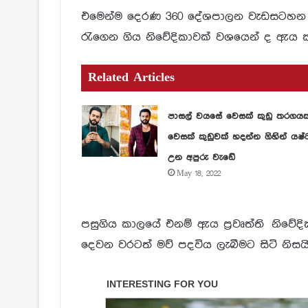
එමෙන්ම දෙරණ 360 දේශපාලන වැඩසටහන 
රැගෙන ගිය නිවේදිකාවක් වශයෙන් ද ඇය කා 
Related Articles
පාසල් වයසේ වෙසක් කුඩු තරගය
වෙසක් කුඩුවක් හදන්න ගිහින් යෂ්
උන අපුරු වැඩේ
May 18, 2022
පසුගිය කාලයේ එනම් ඇය ප්‍රවෘත්ති නිව
දෙවන වරටත් මව් පදවිය ලැබීමට සිටි නිසයි