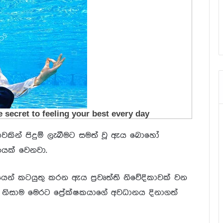
වකින් පිදුම් ලැබීමට සමත් වූ ඇය බොහෝ
තයක් වෙනවා.
ෙන් කටයුතු කරන ඇය ප්‍රවෘත්ති නිවේදිකාවක් වන
නිසාම මෙරට ප්‍රේක්ෂකයාගේ අවධානය දිනාගත්