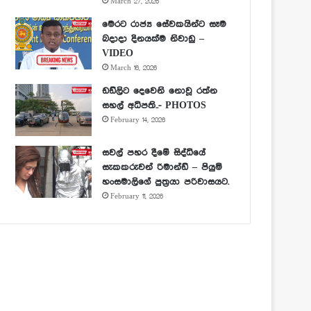
March 27, 2026
මෙරට රාජ්‍ය සේවකයින්ට සෑම
බදාදා දිනයක්ම නිවාඩු –
VIDEO
March 16, 2026
ඩඩ්ලිට දෙවෙනි නොවූ රත්න
සහල් අධිපති..- PHOTOS
February 14, 2026
සවල් පහර දීමේ සිද්ධියේ
සැකකරුවන් රිමාන්ඩ් – පියුමි
හංසමාලිගේ පුත්‍රයා පරිවාසයට.
February 11, 2026