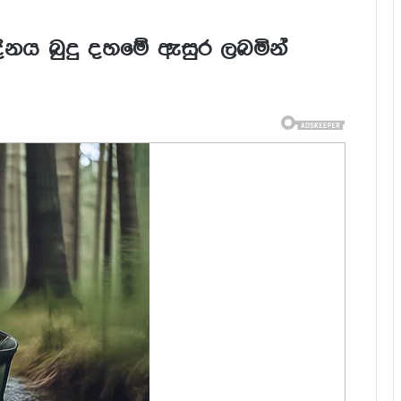
දිනය බුදු දහමේ ඇසුර ලබමින්