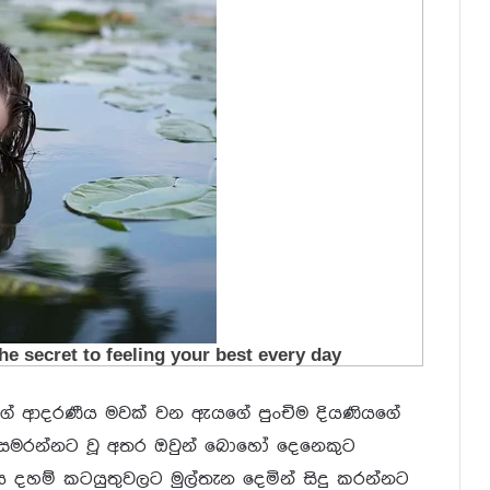
ුගේ ආදරණීය මවක් වන ඇයගේ පුංචිම දියණියගේ
ක සමරන්නට වූ අතර ඔවුන් බොහෝ දෙනෙකුට
 දහම් කටයුතුවලට මුල්තැන දෙමින් සිදු කරන්නට