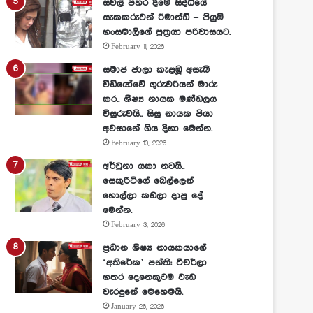
සවල් පහර දීමේ සිද්ධියේ
සැකකරුවන් රිමාන්ඩ් – පියුමි
හංසමාලිගේ පුත්‍රයා පරිවාසයට.
February 11, 2026
සමාජ ජාලා කැළඹූ අසැබි
වීඩියෝවේ ගුරුවරියන් මාරු
කර.. ශිෂ්‍ය නායක මණ්ඩලය
විසුරුවයි.. සිසු නායක පියා
අවසානේ ගිය දිහා මෙන්න.
February 10, 2026
අර්චුනා යකා නටයි..
සෙකුරිටිගේ බෙල්ලෙන්
හොල්ලා කඩලා දාපු දේ
මෙන්න.
February 3, 2026
ප්‍රධාන ශිෂ්‍ය නායකයාගේ
‘අතිරේක’ පන්ති: ටීචර්ලා
හතර දෙනෙකුටම වැඩ
වැරදුනේ මෙහෙමයි.
January 26, 2026