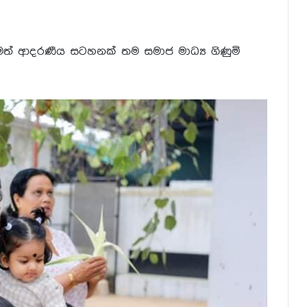
ත් ආදරණීය සටහනක් තම සමාජ මාධ්‍ය ගිණුමි