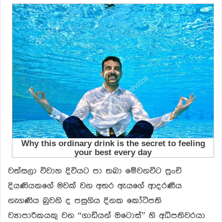
වත්සලා විවාහ දිවියට පා තබා මේවනවිට පුංචි
දියණියකගේ මවක් වන අතර ඇයගේ ආදරණීය
නැගණිය බුවනි ද පසුගිය දිනක කෝටිපති
ව්‍යාපාරිකයකු වන “ගාඩියන් ඔටොස්” හි අධිපතිවරයා