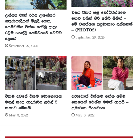
වසර 12කට පසු හෝර්ටන්තැන
උස්සපු වෑන් රථය උකස්කර
නෙළු වලින් පිරී ඉතිරී ගිහින් –
යතුරුපැදියක් මිලදී ගෙන,
මේ වසන්තය පුදුමාකාර ලස්සනක්
පෙම්වතිය එක්ක ජෝඩු දාලා
– (PHOTOS)
රවුම් ගහද්දී පෙම්වතාට වෙච්ච
September 28, 2025
දෙයක්
September 29, 2025
එකම දවසේ එකම මොහොතක
දරුවොත් එක්කම ඉන්න අම්ම
මගුල් කාපු ආදරණීය යුවල් 5
කෙනෙක් වෙන්න මමත් ආසයි –
කතාව මේකයි
උමාරියා සිංහවංශ
May 3, 2022
May 3, 2022