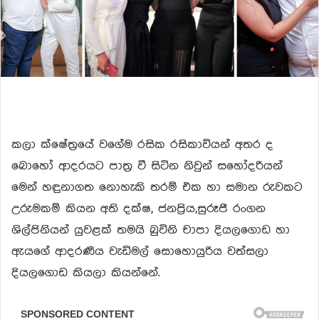
කලා ක්ෂේත්‍රයේ වගේම රසික රසිකාවියන් අතර ද
බොහෝ ආදරයට පාත්‍ර වී සිටින නිවුන් සහෝදරියන්
මෙන් හඳුනාගත නොහැකි තරම් එක හා සමාන රුවකට
උරුමකම් කියන අති දක්ෂ, ජනප්‍රිය,සුරූපී රංගන
ශිල්පිනියන් යුවළක් තමයි බුවිනි චාපා දියලගොඩ හා
ඇයගේ ආදරණීය වැඩිමල් සොහොයුරිය වත්සලා
දියලගොඩ කියලා කියන්නේ.