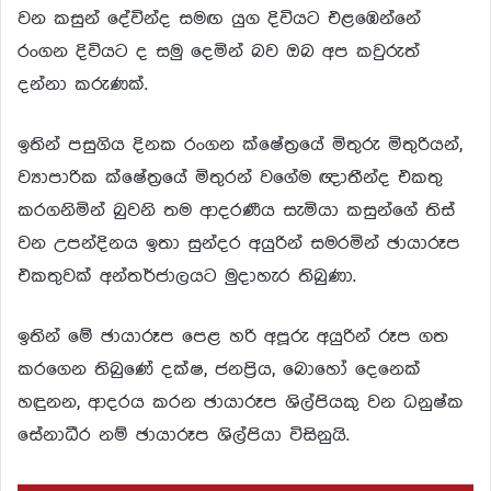
වන කසුන් දේවින්ද සමඟ යුග දිවියට එළඹෙන්නේ
රංගන දිවියට ද සමු දෙමින් බව ඔබ අප කවුරුත්
දන්නා කරුණක්.
ඉතින් පසුගිය දිනක රංගන ක්ෂේත්‍රයේ මිතුරු මිතුරියන්,
ව්‍යාපාරික ක්ෂේත්‍රයේ මිතුරන් වගේම ඥාතීන්ද එකතු
කරගනිමින් බුවනි තම ආදරණීය සැමියා කසුන්ගේ තිස්
වන උපන්දිනය ඉතා සුන්දර අයුරින් සමරමින් ඡායාරූප
එකතුවක් අන්තර්ජාලයට මුදාහැර තිබුණා.
ඉතින් මේ ඡායාරූප පෙළ හරි අපූරු අයුරින් රූප ගත
කරගෙන තිබුණේ දක්ෂ, ජනප්‍රිය, බොහෝ දෙනෙක්
හඳුනන, ආදරය කරන ඡායාරූප ශිල්පියකු වන ධනුෂ්ක
සේනාධීර නම් ඡායාරූප ශිල්පියා විසිනුයි.