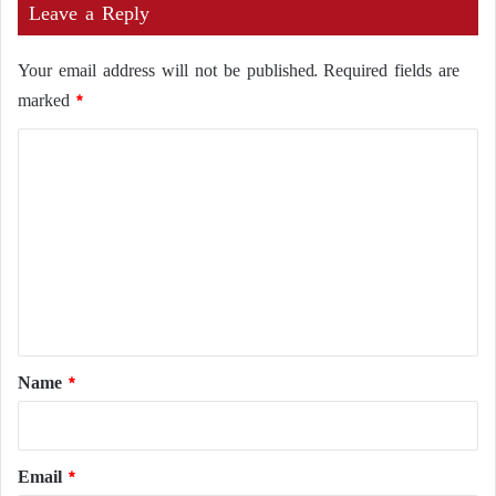
Leave a Reply
Your email address will not be published.
Required fields are
marked
*
C
o
m
m
e
n
t
*
Name
*
Email
*