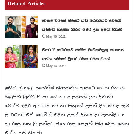
Related Articles
පාසල් වයසේ වෙසක් කුඩු තරගයකට වෙසක්
කුඩුවක් හදන්න ගිහින් යෂ්ට උන අපුරු වැඩේ
May 18, 2022
වසර 12 සාර්ථකව සංගීත වැඩකටයුතු කරගෙන
යන්න හයියක් වුණේ රසික රසිකාවියන්
May 16, 2022
ඉතින් ඔයාලා හැමෝම බෙහෙවින් ආදරේ කරන රංගන
ශිල්පිනී බුවිනි චාපා ගේ හා කසුන්ගේ යුග දිවියට
මෙන්ම ඉදිරි අනාගතයට හා ඔහුගේ උපන් දිනයට ද සුබ
ප්‍රාර්ථනා එක් කරමින් එදින උපන් දිනය දා උපන්දිනය
දා රූප ගත වූ සුන්දර ඡායාරූප පෙළක් ඔබ වෙත ගෙන
එන්න අපි හිතුවා.