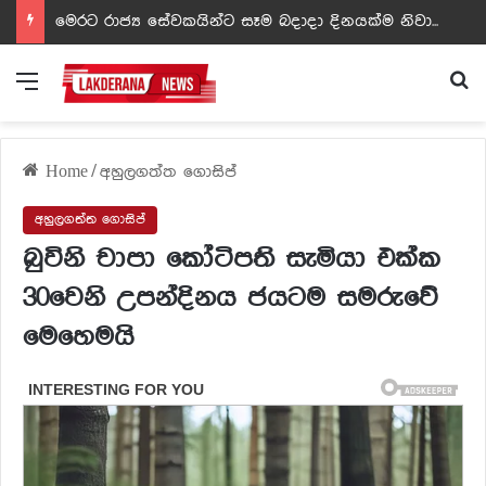
ඩඩ්ලිට දෙවෙනි නොවූ රත්න සහල් අධිපති..- PHOTOS
Menu
Se
Home
/
අහුලගත්ත ගොසිප්
අහුලගත්ත ගොසිප්
බුවිනි චාපා කෝටිපති සැමියා එක්ක
30වෙනි උපන්දිනය ජයටම සමරුවේ
මෙහෙමයි