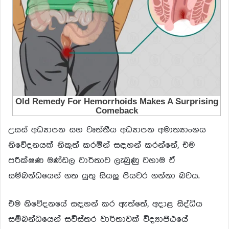
උසස් අධ්‍යාපන සහ වෘත්තීය අධ්‍යාපන අමාත්‍යාංශය
නිවේදනයක් නිකුත් කරමින් සඳහන් කරන්නේ, එම
පරීක්ෂණ මණ්ඩල වාර්තාව ලැබුණු වහාම ඒ
සම්බන්ධයෙන් ගත යුතු සියලු පියවර ගන්නා බවය.
එම නිවේදනයේ සඳහන් කර ඇත්තේ, අදාළ සිද්ධිය
සම්බන්ධයෙන් සවිස්තර වාර්තාවක් විද්‍යාපීඨයේ