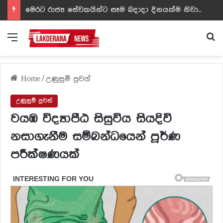
ඩඩ්ලිට දෙවෙනි නොවූ රත්න සහල් අධිපති..- PHOTOS
Menu
Se
Home
/
උණුසුම් පුවත්
උණුසුම් පුවත්
වයඹ විද්‍යාපීඨ සිසුවිය සියදිවි
නසාගැනීම සම්බන්ධයෙන් පූර්ණ
පරීක්ෂණයක්