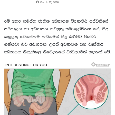
March 27, 2026
මේ අතර සමස්ත ජාතික අධ්‍යාපන විද්‍යාපීඨ පද්ධතියේ
පරිපාලන හා අධ්‍යාපන කටයුතු සමාලෝචනය කර, සිදු
කළයුතු වෙනස්කම් කඩිනමින් සිදු කිරීමට පියවර
ගන්නවා බව අධ්‍යාපන, උසස් අධ්‍යාපන සහ වෘත්තීය
අධ්‍යාපන නිකුත්කළ නිවේදනයේ වැඩිදුරටත් සඳහන් වේ.