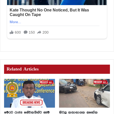
Related Articles
මෙරට රාජ්‍ය සේවකයින්ට සෑම
හිටපු කතානායක අසෝක