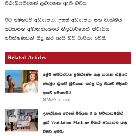
පීඨාධිපතිගෙන් ලබාගෙන ඇති බවය.
ඊට අමතරව අධ්‍යාපන, උසස් අධ්‍යාපන සහ වෘත්තීය
අධ්‍යාපන අමාත්‍යාංශයේ නිලධාරියෙක් ස්ථානීය
පරීක්ෂණයක් සිදු කර ඇති බව වාර්තා වෙයි.
Related Articles
ප්‍රේම සම්බන්ධය ප්‍රතික්ෂේප කළ තරුණ නිළියට
ජනප්‍රිය ක්‍රිකට් ක්‍රීඩකයා කරපු බලු වැඩේ එළියට
ආවේ මෙහෙමයි.
March 30, 2026
උපන්දිනය දවසේ මිලියන 6 ක වටිනාකමකින්
යුත් Ventilation Machine එකක් පරිත්‍යාග කල
ටීචර් අම්මා!