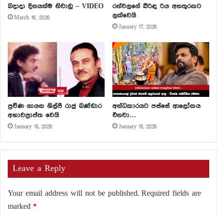
බදාදා දිනයක්ම නිවාඩු – VIDEO
රන්වලගේ බිරිඳ රිය අනතුරකට
ලක්වෙයි
March 16, 2026
January 17, 2026
ප්‍රවීණ ගායන ශිල්පී රාජු බණ්ඩාර
අන්ධකාරයට පස්සේ ආලෝකය
අභාවප්‍රාප්ත වෙයි
එනවා…
January 15, 2026
January 15, 2026
Leave a Reply
Your email address will not be published.
Required fields are
marked
*