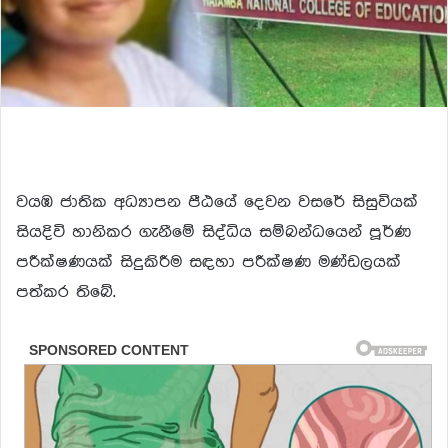
වයඹ ජාතික අධ්‍යාපන පීඨයේ දෙවන වසරේ සිසුවියක්
සියදිවි හානිකර ගැනීමේ සිද්ධිය සම්බන්ධයෙන් පූර්ණ
පරීක්ෂණයක් සිදුකිරීම සඳහා පරීක්ෂණ මණ්ඩලයක්
පත්කර තිබේ.