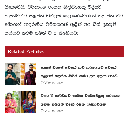
නිසාවෙනි. චරිතාංග රංගන ශිල්පියෙකු විදියට
හඳුන්වන්ට පුලුවන් ඩග්ලස් කලාකරුවාණන් අද වන විට
බොහෝ ආදරණීය චරිතයයන් තුළින් අප සිත් ලැඟුම්
ගන්නට තරම් සමත් වී ද තිබෙනවා.
Related Articles
පාසල් වයසේ වෙසක් කුඩු තරගයකට වෙසක්
කුඩුවක් හදන්න ගිහින් යෂ්ට උන අපුරු වැඩේ
May 18, 2022
වසර 12 සාර්ථකව සංගීත වැඩකටයුතු කරගෙන
යන්න හයියක් වුණේ රසික රසිකාවියන්
May 16, 2022