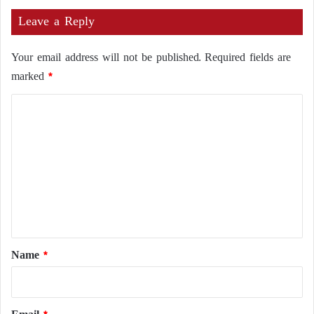
Leave a Reply
Your email address will not be published.
Required fields are
marked
*
C
o
m
m
e
n
t
*
Name
*