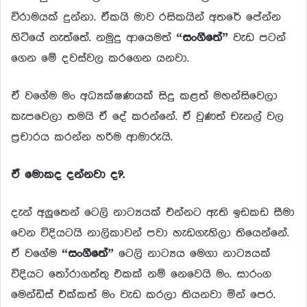
විරාමයක් දුන්නා. ඒකයි මාව රසිකයින් අතරේ පේන්න
හිටියේ නැත්තේ. නමුදු ආයෙමත්
“සංගීතේ”
වැඩ පටන්
ගෙන මේ දවස්වල කරගෙන යනවා.
ඒ වගේම මං අධ්‍යක්ෂණයක් සිදු කළත් මහන්සිවෙලා
කැපවෙලා තමයි ඒ දේ කරන්නේ. ඒ වුණත් චැනල් වල
ප්‍රචාරය කරන්න හරිම ආමාරුයි.
ඒ මොකද දන්නවා ද?.
දැන් අලුතෙන් ටෙලි නාට්‍යයක් එන්නට ඇති ඉඩකඩ සීමා
වෙන විදියටයි නාලිකාවන් පවා හැඩගැහිලා තියෙන්නේ.
ඒ වගේම
“සංගීතේ”
ටෙලි නාට්‍යය මෙගා නාට්‍යයක්
විදියට තෝරාගත්තු එකක් නම් නෙවෙයි මං. සාරංග
මෙන්ඩිස් එක්කත් මං වැඩ කරලා තියනවා මින් පෙර.