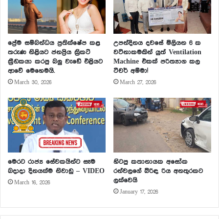
ප්‍රේම සම්බන්ධය ප්‍රතික්ෂේප කළ
උපන්දිනය දවසේ මිලියන 6 ක
තරුණ නිළියට ජනප්‍රිය ක්‍රිකට්
වටිනාකමකින් යුත් Ventilation
ක්‍රීඩකයා කරපු බලු වැඩේ එළියට
Machine එකක් පරිත්‍යාග කල
ආවේ මෙහෙමයි.
ටීචර් අම්මා!
March 30, 2026
March 27, 2026
මෙරට රාජ්‍ය සේවකයින්ට සෑම
හිටපු කතානායක අසෝක
බදාදා දිනයක්ම නිවාඩු – VIDEO
රන්වලගේ බිරිඳ රිය අනතුරකට
ලක්වෙයි
March 16, 2026
January 17, 2026