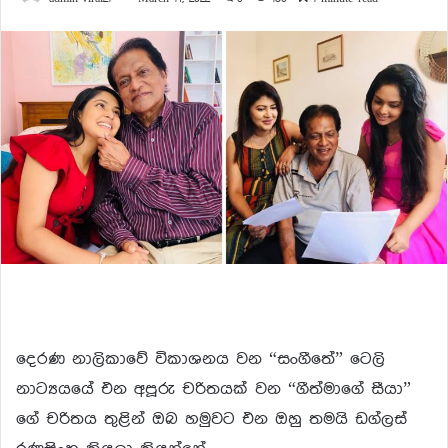
දෙරණ නාලිකාවේ විකාශනය වන “සංගීතේ” ටෙලි
නාට්‍යයයේ එන අපූරු චරිතයක් වන “ගීත්මාගේ සීයා”
ගේ චරිතය තුළින් ඔබ හමුවට එන ඔහු තමයි ඩග්ලස්