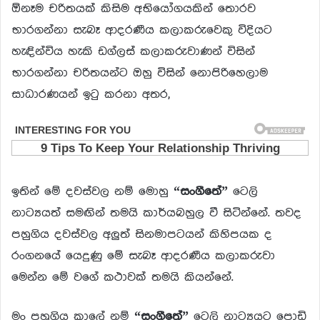
ඕනෑම චරිතයක් කිසිම අභියෝගයකින් තොරව
භාරගන්නා සැබෑ ආදරණීය කලාකරුවෙකු විදියට
හැඳින්විය හැකි ඩග්ලස් කලාකරුවාණන් විසින්
භාරගන්නා චරිතයන්ට ඔහු විසින් නොපිරිහෙලාම
සාධාරණයන් ඉටු කරනා අතර,
ඉතින් මේ දවස්වල නම් මොහු
“සංගීතේ”
ටෙලි
නාට්‍යයත් සමඟින් තමයි කාර්යබහුල වී සිටින්නේ. තවද
පහුගිය දවස්වල අලුත් සිනමාපටයන් කිහිපයක ද
රංගනයේ යෙදුණු මේ සැබෑ ආදරණීය කලාකරුවා
මෙන්න මේ වගේ කථාවක් තමයි කියන්නේ.
මං පහුගිය කාලේ නම්
“සංගීතේ”
ටෙලි නාට්‍යයට පොඩි