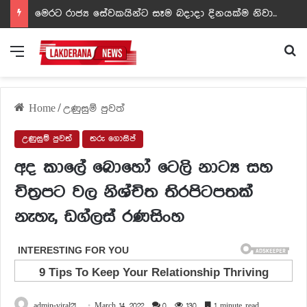
ඩඩ්ලිට දෙවෙනි නොවූ රත්න සහල් අධිපති..- PHOTOS
Menu
Se
Home
/
උණුසුම් පුවත්
උණුසුම් පුවත්
තරු ගොසිප්
අද කාලේ බොහෝ ටෙලි නාට්‍ය සහ
චිත්‍රපට වල නිශ්චිත තිරපිටපතක්
නැහැ, ඩග්ලස් රණසිංහ
admin-viral21
March 14, 2022
0
130
1 minute read