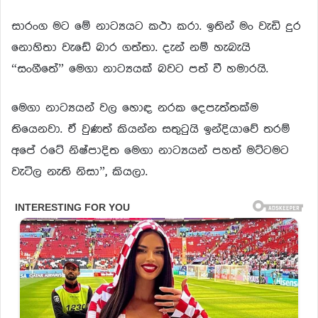
සාරංග මට මේ නාට්‍යයට කථා කරා. ඉතින් මං වැඩි දුර
නොහිතා වැඩේ බාර ගත්තා. දැන් නම් හැබැයි
“සංගීතේ” මෙගා නාට්‍යයක් බවට පත් වී හමාරයි.
මෙගා නාට්‍යයන් වල හොඳ නරක දෙපැත්තක්ම
තියෙනවා. ඒ වුණත් කියන්න සතුටුයි ඉන්දියාවේ තරම්
අපේ රටේ නිෂ්පාදිත මෙගා නාට්‍යයන් පහත් මට්ටමට
වැටිල නැති නිසා”, කියලා.