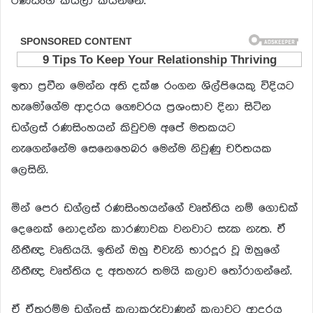
රණසිංහ කියලා කියන්නේ.
ඉතා ප්‍රවීන මෙන්න අති දක්ෂ රංගන ශිල්පියෙකු විදියට
හැමෝගේම ආදරය ගෞවරය ප්‍රශංසාව දිනා සිටින
ඩග්ලස් රණසිංහයන් කිවුවම අපේ මතකයට
නැගෙන්නේම සෙනෙහෙබර මෙන්ම නිවුණු චරිතයක
ලෙසිනි.
මින් පෙර ඩග්ලස් රණසිංහයන්ගේ වෘත්තිය නම් ගොඩක්
දෙනෙක් නොදන්න කාරණාවක වනවාට සැක නැත. ඒ
නීතීඥ වෘතියයි. ඉතින් ඔහු එවැනි භාරදූර වූ ඔහුගේ
නීතීඥ වෘත්තිය ද අතහැර තමයි කලාව තෝරාගන්නේ.
ඒ ඒතරම්ම ඩග්ලස් කලාකරුවාණන් කලාවට ආදරය