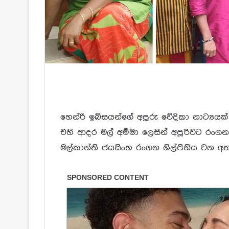
හෙන්රි ඉබ්සයන්ගේ අපූරු වේදිකා නාට්‍යයක
එහි ආදර මල් අම්මා ලෙසින් අපූර්වට රං
මල්කාන්ති ජයසිංහ රංගන ශිල්පිනිය වන අත