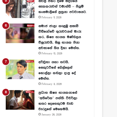
සවල් පහර දීමේ සිද්ධියේ
සැකකරුවන් රිමාන්ඩ් – පියුමි
හංසමාලිගේ පුත්‍රයා පරිවාසයට.
February 11, 2026
සමාජ ජාලා කැළඹූ අසැබි
වීඩියෝවේ ගුරුවරියන් මාරු
කර.. ශිෂ්‍ය නායක මණ්ඩලය
විසුරුවයි.. සිසු නායක පියා
අවසානේ ගිය දිහා මෙන්න.
February 10, 2026
අර්චුනා යකා නටයි..
සෙකුරිටිගේ බෙල්ලෙන්
හොල්ලා කඩලා දාපු දේ
මෙන්න.
February 3, 2026
ප්‍රධාන ශිෂ්‍ය නායකයාගේ
‘අතිරේක’ පන්ති: ටීචර්ලා
හතර දෙනෙකුටම වැඩ
වැරදුනේ මෙහෙමයි.
January 26, 2026