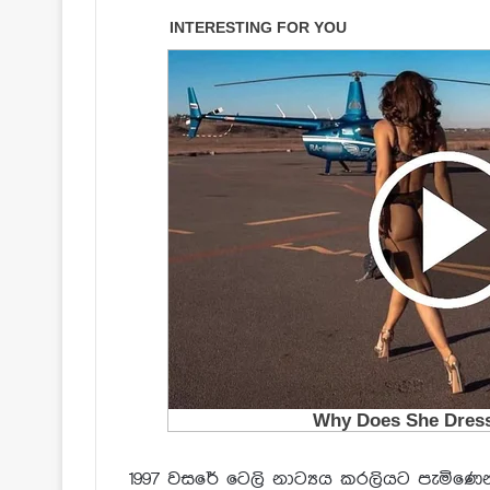
1997 වසරේ ටෙලි නාට්‍යය කරලියට පැමිණෙන