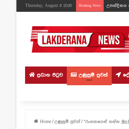
Thursday, August 6 2026
උපන්දිනය ද
Breaking News
ප්‍රධාන පිටුව
උණුසුම් පුවත්
දේශ
Home
/
උණුසුම් පුවත්
/
“රංගනයෙන් ගන්න මුදලි