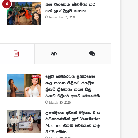
කපු මහතෙකු ස්වාමියා කර
ගත් හුරු’බුහුටි භාග්‍යා
November 12, 2021
ප්‍රේම සම්බන්ධය ප්‍රතික්ෂේප
කළ තරුණ නිළියට ජනප්‍රිය
ක්‍රිකට් ක්‍රීඩකයා කරපු බලු
වැඩේ එළියට ආවේ මෙහෙමයි.
March 30, 2026
උපන්දිනය දවසේ මිලියන 6 ක
වටිනාකමකින් යුත් Ventilation
Machine එකක් පරිත්‍යාග කල
ටීචර් අම්මා!