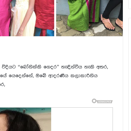
් විදියට “බෝනික්කි ගෙදර” හැඳින්විය හැකි අතර,
ගනයේ යෙදෙන්නේ, ඔබේ ආදරණීය කලාකාරිනිය
ර,