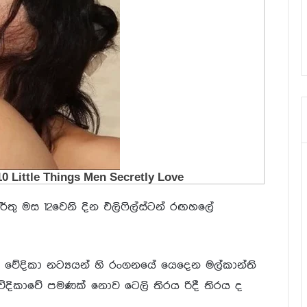
තු මස 12වෙනි දින එලිෆිල්ස්ටන් රඟහලේ
ි වේදිකා නට්‍යයන් හි රංගනයේ යෙදෙන මල්කාන්ති
ේදිකාවේ පමණක් නොව ටෙලි තිරය රිදී තිරය ද