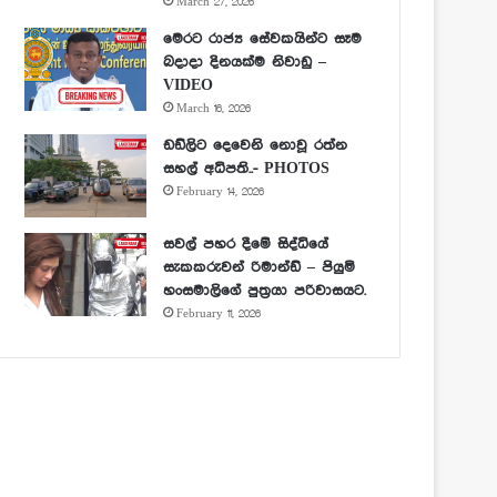
March 27, 2026
මෙරට රාජ්‍ය සේවකයින්ට සෑම
බදාදා දිනයක්ම නිවාඩු –
VIDEO
March 16, 2026
ඩඩ්ලිට දෙවෙනි නොවූ රත්න
සහල් අධිපති..- PHOTOS
February 14, 2026
සවල් පහර දීමේ සිද්ධියේ
සැකකරුවන් රිමාන්ඩ් – පියුමි
හංසමාලිගේ පුත්‍රයා පරිවාසයට.
February 11, 2026