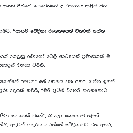
ාම ඇගේ ජීවිතේ ගෙවෙන්නේ ද රංගනය තුළින් වන
තමයි,
“ඇයට වේදිකා රංගනයෙන් විතරක් ගන්න
ගනයේ යෙදුණු බොහෝ ටෙලි නාට්‍යයන් ප්‍රමාණයක් ම
නාදන් මහතා විසිනි.
 ලැබෙන්නේ “මවක” ගේ චරිතය වන අතර, ඔන්න ඉතින්
අපූරු දෙයක් තමයි, “මම ෂූටින් එහෙම කරනකොට
්මා කෙනෙක් වගේ”, කියලා. කෙහොම නමුත්
ාන්ති, අදටත් ආදරය කරන්නේ වේදිකාවට වන අතර,