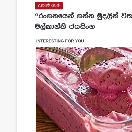
උණුසුම් පුවත්
“රංගනයෙන් ගන්න මුදලින් විත
මල්කාන්ති ජයසිංහ