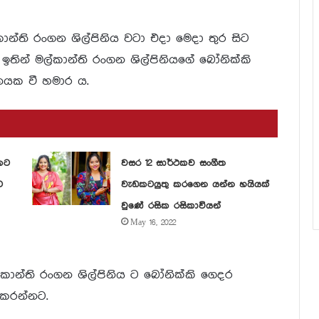
ාන්ති රංගන ශිල්පිනිය වටා එදා මෙදා තුර සිට
න ඉතින් මල්කාන්ති රංගන ශිල්පිනියගේ බෝනික්කි
තයක වී හමාර ය.
කට
වසර 12 සාර්ථකව සංගීත
ට
වැඩකටයුතු කරගෙන යන්න හයියක්
වුණේ රසික රසිකාවියන්
May 16, 2022
කාන්ති රංගන ශිල්පිනිය ට බෝනික්කි ගෙදර
කරන්නට.