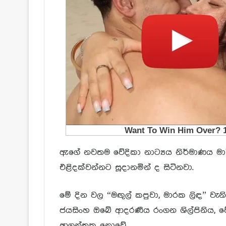
ඇගේ නවතම වේදිකා නාට්‍යය නිර්මාණය මාර්
එළිදක්වන්නට සූදානමින් ද සිටිනවා.
මේ දින වල “මඟුල් කපුවා, මාරක ලිඳ” වැන
ජයසිංහ ඔබේ ආදරණීය රංගන ශිල්පිනිය, ව
ආගන්තුක නොවේ.