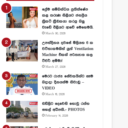
ප්‍රේම සම්බන්ධය ප්‍රතික්ෂේප
කළ තරුණ නිළියට ජනප්‍රිය
ක්‍රිකට් ක්‍රීඩකයා කරපු බලු
වැඩේ එළියට ආවේ මෙහෙමයි.
March 30, 2026
උපන්දිනය දවසේ මිලියන 6 ක
වටිනාකමකින් යුත් Ventilation
Machine එකක් පරිත්‍යාග කල
ටීචර් අම්මා!
March 27, 2026
මෙරට රාජ්‍ය සේවකයින්ට සෑම
බදාදා දිනයක්ම නිවාඩු –
VIDEO
March 16, 2026
ඩඩ්ලිට දෙවෙනි නොවූ රත්න
සහල් අධිපති..- PHOTOS
February 14, 2026