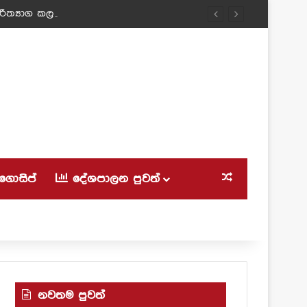
ත්‍යාග කල ටීචර් අම්මා!
ගොසිප්
දේශපාලන පුවත්
Random Article
නවතම පුවත්