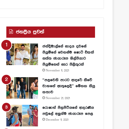
ජනප්‍රීය පුවත්
ජන්දිමාල්ගේ සාදය දවසේ
පියුමිගේ වෙනස්ම ෂොට් එකක්
ගත්ත ඡායාරූප ශිල්පියාට
පියුමිගෙන් සැර පිළිතුරක්
November 11, 2021
“පලවෙනි පාරට ආදරේ කීවේ
වාහනේ ඇතුලෙදි” මේනක කියූ
කතාව
November 21, 2021
රොෂාන් පිලපිටියගේ ආදරණීය
පවුලේ අලුත්ම ඡායාරූප පෙළ
December 11, 2021