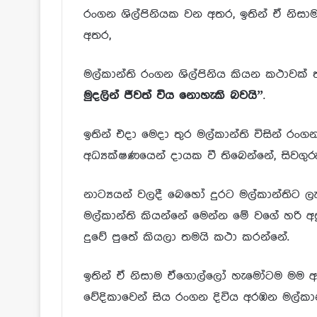
රංගන ශිල්පිනියක වන අතර, ඉතින් ඒ නිස
අතර,
මල්කාන්ති රංගන ශිල්පිනිය කියන කථාවක් 
මුදලින් ජීවත් විය නොහැකි බවයි”
.
ඉතින් එදා මෙදා තුර මල්කාන්ති විසින් රං
අධ්‍යක්ෂණයෙන් දායක වී තිබෙන්නේ, සිවගුරු
නාට්‍යයන් වලදී බෙහෝ දුරට මල්කාන්තිට
මල්කාන්ති කියන්නේ මෙන්න මේ වගේ හරි 
දුවේ පුතේ කියලා තමයි කථා කරන්නේ.
ඉතින් ඒ නිසාම ඒගොල්ලෝ හැමෝටම මම අම
වේදිකාවෙන් සිය රංගන දිවිය අරඹන මල්ක