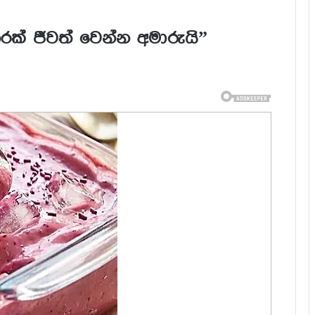
රක් ජීවත් වෙන්න අමාරුයි”