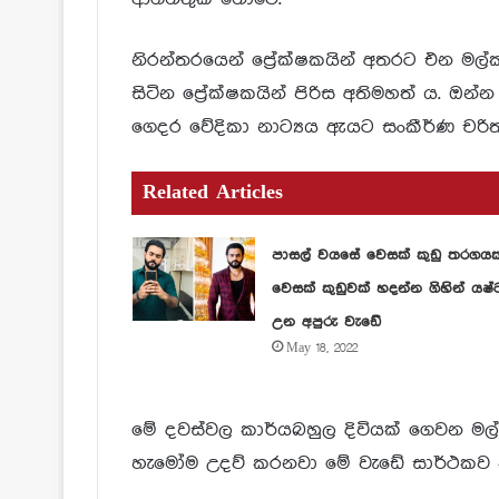
නිරන්තරයෙන් ප්‍රේක්ෂකයින් අතරට එන මල්ක
සිටින ප්‍රේක්ෂකයින් පිරිස අතිමහත් ය. ඔන්
ගෙදර වේදිකා නාට්‍යය ඇයට සංකීර්ණ චරි
Related Articles
පාසල් වයසේ වෙසක් කුඩු තරගය
වෙසක් කුඩුවක් හදන්න ගිහින් යෂ්
උන අපුරු වැඩේ
May 18, 2022
මේ දවස්වල කාර්යබහුල දිවියක් ගෙවන මල්
හැමෝම උදව් කරනවා මේ වැඩේ සාර්ථකව 