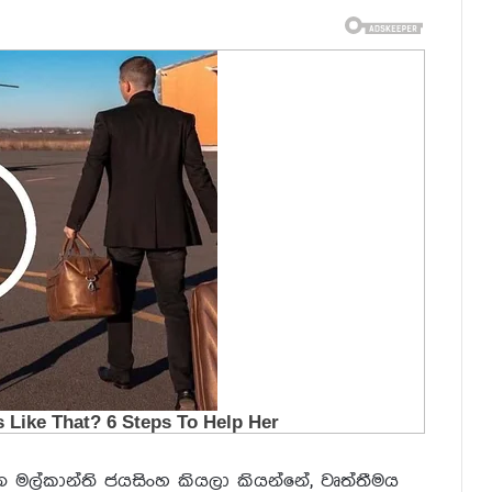
 මල්කාන්ති ජයසිංහ කියලා කියන්නේ, වෘත්තීමය