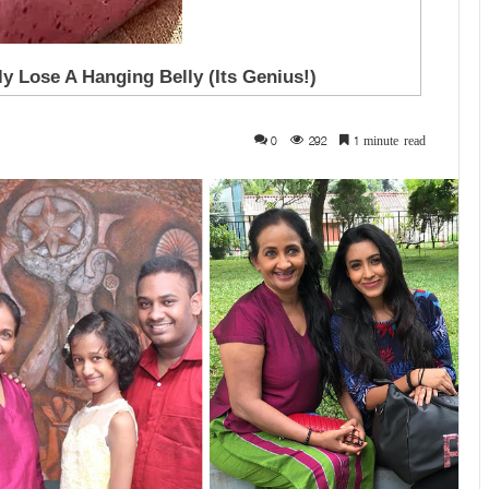
0
292
1 minute read