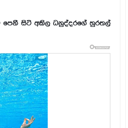
පෙනී සිටි අකිල ධනුද්දරගේ හුරතල්