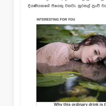
දියණියකගේ පියෙකු වනවා. හුරතල් පුංචි වය