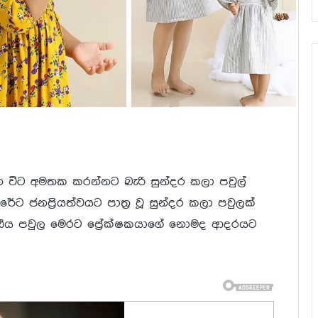
 විට අමතක කරන්නට බැරි සුන්දර කලා පවුල්
 ජනප්‍රියත්වයට පාත්‍ර වූ සුන්දර කලා පවුලක්
ීය පවුල මෙරට ප්‍රේක්ෂකයාගේ නොමද ආදරයට