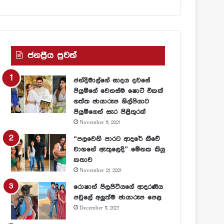
ජනප්‍රීය පුවත්
ජන්දිමාල්ගේ සාදය දවසේ
පියුමිගේ වෙනස්ම ෂොට් එකක්
ගත්ත ඡායාරූප ශිල්පියාට
පියුමිගෙන් සැර පිළිතුරක්
November 11, 2021
“පලවෙනි පාරට ආදරේ කීවේ
වාහනේ ඇතුලෙදි” මේනක කියූ
කතාව
November 21, 2021
රොෂාන් පිලපිටියගේ ආදරණීය
පවුලේ අලුත්ම ඡායාරූප පෙළ
December 11, 2021