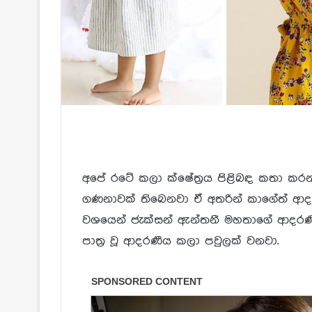
අපේ රටේ කලා ක්ෂේත්‍රය පිළිබඳ කතා කරන
ගණනාවක් තිබෙනවා ඒ අතරින් කාගේත් ආදරේට
වශයෙන් ජැක්සන් ඇන්තනී මහතාගේ ආදරණ
පාත්‍ර වූ ආදරණීය කලා පවුලක් වනවා.