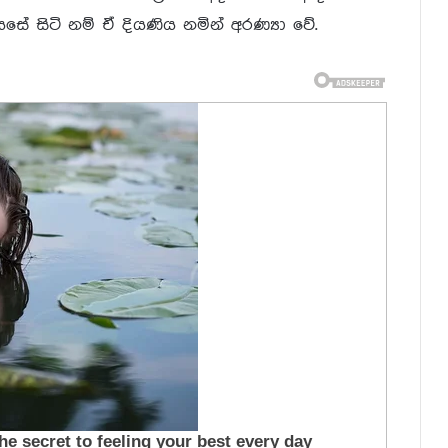
සේ සිටි නම් ඒ දියණිය නමින් අරණ්‍යා වේ.