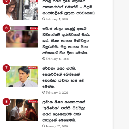
සවල් පහර දීමේ සිද්ධියේ
සැකකරුවන් රිමාන්ඩ් – පියුමි
හංසමාලිගේ පුත්‍රයා පරිවාසයට.
February 11, 2026
සමාජ ජාලා කැළඹූ අසැබි
වීඩියෝවේ ගුරුවරියන් මාරු
කර.. ශිෂ්‍ය නායක මණ්ඩලය
විසුරුවයි.. සිසු නායක පියා
අවසානේ ගිය දිහා මෙන්න.
February 10, 2026
අර්චුනා යකා නටයි..
සෙකුරිටිගේ බෙල්ලෙන්
හොල්ලා කඩලා දාපු දේ
මෙන්න.
February 3, 2026
ප්‍රධාන ශිෂ්‍ය නායකයාගේ
‘අතිරේක’ පන්ති: ටීචර්ලා
හතර දෙනෙකුටම වැඩ
වැරදුනේ මෙහෙමයි.
January 26, 2026