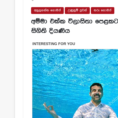
අහුලගත්ත ගොසිප්
උණුසුම් පුවත්
තරු ගොසිප්
අම්මා එක්ක විලාසිතා පෙළකට 
සිගිති දියණිය