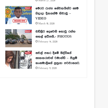
March 27, 2026
මෙරට රාජ්‍ය සේවකයින්ට සෑම
බදාදා දිනයක්ම නිවාඩු –
VIDEO
March 16, 2026
ඩඩ්ලිට දෙවෙනි නොවූ රත්න
සහල් අධිපති..- PHOTOS
February 14, 2026
සවල් පහර දීමේ සිද්ධියේ
සැකකරුවන් රිමාන්ඩ් – පියුමි
හංසමාලිගේ පුත්‍රයා පරිවාසයට.
February 11, 2026