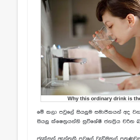
මේ කලා පවුලේ සියලුම සමාජිකයන් අද ව
සියලු ක්ෂෙත්‍රයන්හි සුවිශේෂී ජනප්‍රිය චරි
ජැක්සන් ඇන්තනී පවුලේ වැඩිමහල් පුතණුව