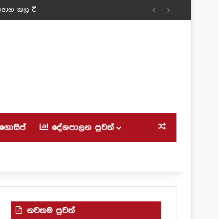
‍යාග කල ටීචර් අම්මා!
ගොසිප්
දේශපාලන පුවත්
Random Article
නවතම පුවත්