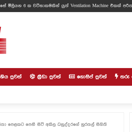
ේ මිලියන 6 ක වටිනාකමකින් යුත් Ventilation Machine එකක් පරිත්
ිය පුවත්
ක්‍රීඩා පුවත්
ගොසිප් පුවත්
තරු 
ිතා පෙළකට පෙනී සිටි අකිල ධනුද්දරගේ හුරතල් සිගිති