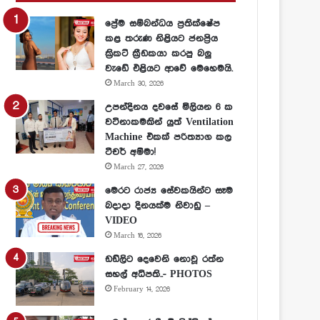
ප්‍රේම සම්බන්ධය ප්‍රතික්ෂේප
කළ තරුණ නිළියට ජනප්‍රිය
ක්‍රිකට් ක්‍රීඩකයා කරපු බලු
වැඩේ එළියට ආවේ මෙහෙමයි.
March 30, 2026
උපන්දිනය දවසේ මිලියන 6 ක
වටිනාකමකින් යුත් Ventilation
Machine එකක් පරිත්‍යාග කල
ටීචර් අම්මා!
March 27, 2026
මෙරට රාජ්‍ය සේවකයින්ට සෑම
බදාදා දිනයක්ම නිවාඩු –
VIDEO
March 16, 2026
ඩඩ්ලිට දෙවෙනි නොවූ රත්න
සහල් අධිපති..- PHOTOS
February 14, 2026