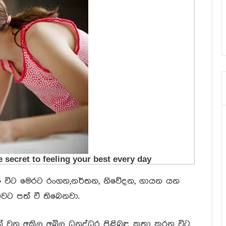
න විට මෙරට රංගන,නර්තන, නිවේදන, ගායන යන
ත බවට පත් වී තිබෙනවා.
න් වන අකිල අඛිල ධනුද්ධර පිළිබඳ කතා කරන විට