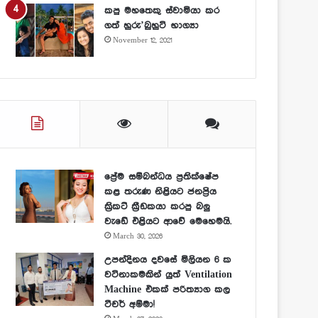
කපු මහතෙකු ස්වාමියා කර
ගත් හුරු’බුහුටි භාග්‍යා
November 12, 2021
ප්‍රේම සම්බන්ධය ප්‍රතික්ෂේප
කළ තරුණ නිළියට ජනප්‍රිය
ක්‍රිකට් ක්‍රීඩකයා කරපු බලු
වැඩේ එළියට ආවේ මෙහෙමයි.
March 30, 2026
උපන්දිනය දවසේ මිලියන 6 ක
වටිනාකමකින් යුත් Ventilation
Machine එකක් පරිත්‍යාග කල
ටීචර් අම්මා!