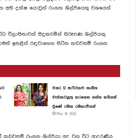
ින අති දක්ෂ යොවුන් රංගන ශිල්පියෙකු වශයෙන්
විලාසිතාවන් සිදුකරමින් නිරූපණ ශිල්පියකු
තාමත් ඉහළින් රඳවාගෙන සිටින කඩවසම් රංගන
කට
වසර 12 සාර්ථකව සංගීත
ට
වැඩකටයුතු කරගෙන යන්න හයියක්
වුණේ රසික රසිකාවියන්
May 16, 2022
් කඩවසම් රංගන ශිල්පියා අද වන විට ආදරණීය