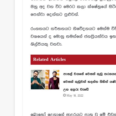
ඔහු අද වන විට මෙරට කලා ක්ෂේත්‍රයේ සිට
පෙන්වා දෙන්නට පුළුවන්.
රංගනයට නර්තනයට නිවේදනයට මෙන්ම විවිධ 
වශයෙන් ද මොහු තමන්ගේ ජනප්‍රියත්වය ඉ
ශිල්පියකු වනවා.
Related Articles
පාසල් වයසේ වෙසක් කුඩු තරගය
වෙසක් කුඩුවක් හදන්න ගිහින් යෂ්
උන අපුරු වැඩේ
May 18, 2022
බොහෝ දෙනාගේ ආදරයට පාත්‍ර වූ මේ එවුන