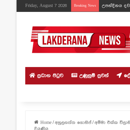
Friday, August 7 2026
උපන්දිනය දවස
Breaking News
ප්‍රධාන පිටුව
උණුසුම් පුවත්
දේශ
Home
/
අහුලගත්ත ගොසිප්
/
අම්මා එක්ක විලාස
දියණිය