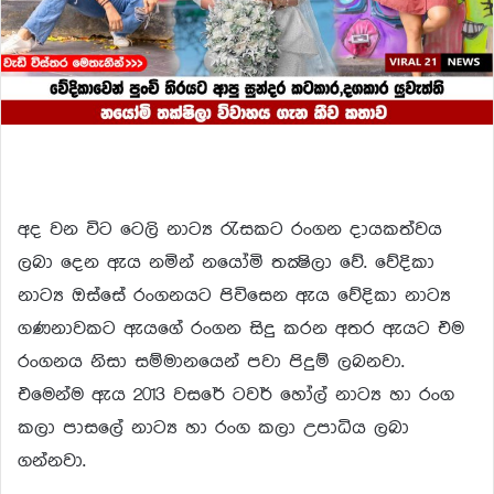
අද වන විට ටෙලි නාට්‍ය රැසකට රංගන දායකත්වය
ලබා දෙන ඇය නමින් නයෝමි තක්‍ෂිලා වේ. වේදිකා
නාට්‍ය ඔස්සේ රංගනයට පිවිසෙන ඇය වේදිකා නාට්‍ය
ගණනාවකට ඇයගේ රංගන සිදු කරන අතර ඇයට එම
රංගනය නිසා සම්මානයෙන් පවා පිදුම් ලබනවා.
එමෙන්ම ඇය 2013 වසරේ ටවර් හෝල් නාට්‍ය හා රංග
කලා පාසලේ නාට්‍ය හා රංග කලා උපාධිය ලබා
ගන්නවා.