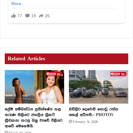
Related Articles
ප්‍රේම සම්බන්ධය ප්‍රතික්ෂේප කළ
ඩඩ්ලිට දෙවෙනි නොවූ රත්න
තරුණ නිළියට ජනප්‍රිය ක්‍රිකට්
සහල් අධිපති..- PHOTOS
ක්‍රීඩකයා කරපු බලු වැඩේ එළියට
February 14, 2026
ආවේ මෙහෙමයි.