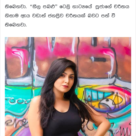
තිබෙනවා. “නීල පබළු” ටෙලි නාට්‍යයේ පූජාගේ චරිතය
නිසාම ඇය වඩාත් ජනප්‍රිව චරිතයක් බවට පත් වී
තිබෙනවා.