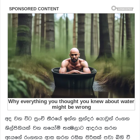
අද වන විට පුංචි තීරයේ ඉන්න සුන්දර යොවුන් රංගන
ශිල්පිනියක් වන නයෝමි තක්‍ෂිලාට ආදරය කරන
ඇයගේ රංගනය ආස කරන රසික පිරිසක් පවා බිහි වී