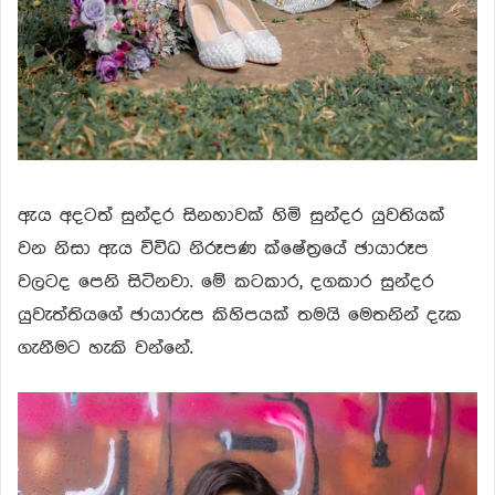
ඇය අදටත් සුන්දර සිනහාවක් හිමි සුන්දර යුවතියක්
වන නිසා ඇය විවිධ නිරූපණ ක්ෂේත්‍රයේ ඡායාරූප
වලටද පෙනි සිටිනවා. මේ කටකාර, දගකාර සුන්දර
යුවැත්තියගේ ඡායාරුප කිහිපයක් තමයි මෙතනින් දැක
ගැනීමට හැකි වන්නේ.