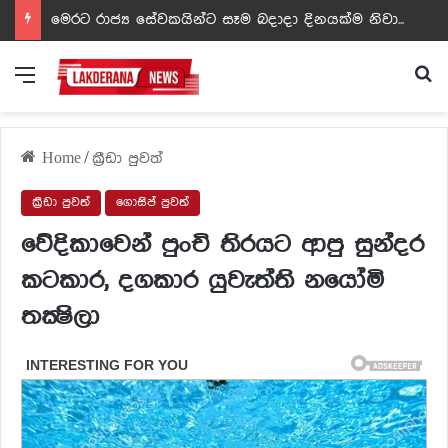
ඩඩ්ලිට දෙවෙනි නොවූ රත්න සහල් අධිපති..- PHOTOS
Menu
Se
Home
/
ක්‍රීඩා පුවත්
ක්‍රීඩා පුවත්
ගොසිප් පුවත්
වේදිකාවෙන් පුංචි තිරයට ආපු සුන්දර
කටකාර, දගකාර යුවැත්ති නයෝමි
තක්‍ෂිලා