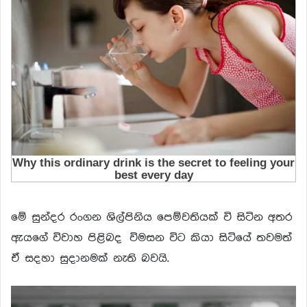
මේ සුන්දර රංගන ශිල්පිනිය පෙම්වතියක් වි සිටින අතර
ඇයගේ විවාහ පිළිබද විමසන විට කියා සිටියේ තවමත්
ඒ සදහා සුදානමක් නැති බවයි.