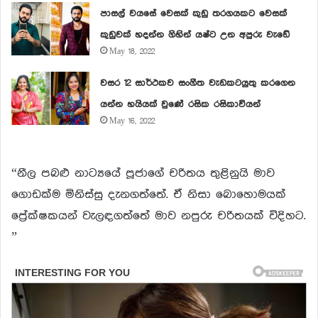
පාසල් වයසේ වෙසක් කුඩු තරගයකට වෙසක්
කුඩුවක් හදන්න ගිහින් යෂ්ට උන අපුරු වැඩේ
May 18, 2022
වසර 12 සාර්ථකව සංගීත වැඩකටයුතු කරගෙන
යන්න හයියක් වුණේ රසික රසිකාවියන්
May 16, 2022
“නීල පබළු නාට්‍යයේ පූජාගේ චරිතය තුළිනුයි මාව
ගොඩක්ම මිනිස්සු දැනගත්තේ. ඒ නිසා බොහොමයක්
ප්‍රේක්ෂකයන් වැලඳගත්තේ මාව නපුරු චරිතයක් විදිහට.
”