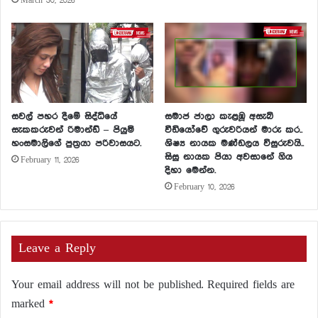
March 30, 2026
සවල් පහර දීමේ සිද්ධියේ
සමාජ ජාලා කැළඹූ අසැබි
සැකකරුවන් රිමාන්ඩ් – පියුමි
වීඩියෝවේ ගුරුවරියන් මාරු කර..
හංසමාලිගේ පුත්‍රයා පරිවාසයට.
ශිෂ්‍ය නායක මණ්ඩලය විසුරුවයි..
සිසු නායක පියා අවසානේ ගිය
February 11, 2026
දිහා මෙන්න.
February 10, 2026
Leave a Reply
Your email address will not be published.
Required fields are
marked
*