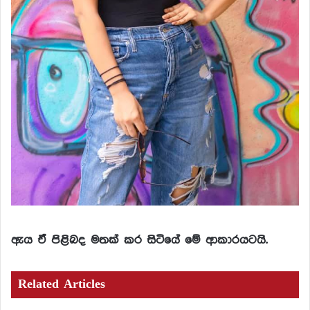
ඇය ඒ පිළිබද මතක් කර සිටියේ මේ ආකාරයටයි.
Related Articles