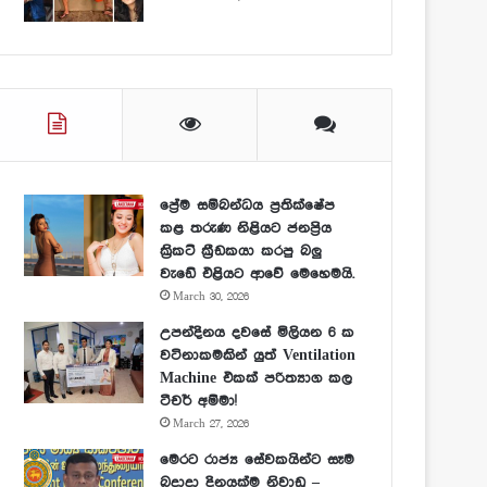
ප්‍රේම සම්බන්ධය ප්‍රතික්ෂේප
කළ තරුණ නිළියට ජනප්‍රිය
ක්‍රිකට් ක්‍රීඩකයා කරපු බලු
වැඩේ එළියට ආවේ මෙහෙමයි.
March 30, 2026
උපන්දිනය දවසේ මිලියන 6 ක
වටිනාකමකින් යුත් Ventilation
Machine එකක් පරිත්‍යාග කල
ටීචර් අම්මා!
March 27, 2026
මෙරට රාජ්‍ය සේවකයින්ට සෑම
බදාදා දිනයක්ම නිවාඩු –