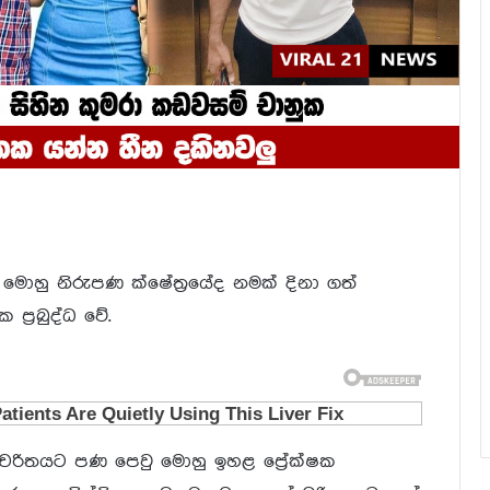
ොහු නිරුපණ ක්ෂේත්‍ර‍යේද නමක් දිනා ගත්
‍්‍රබුද්ධ වේ.
චරිතයට පණ පෙවු මොහු ඉහළ පේ‍්‍රක්ෂක