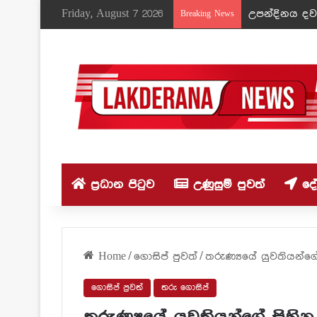
Friday, August 7 2026
උපන්දිනය දවස
Breaking News
ප්‍රධාන පිටුව
උණුසුම් පුවත්
දේශ
Home
/
ගොසිප් පුවත්
/
තරුණ්‍යයේ යුවතියන්ගේ 
ගොසිප් පුවත්
තරු ගොසිප්