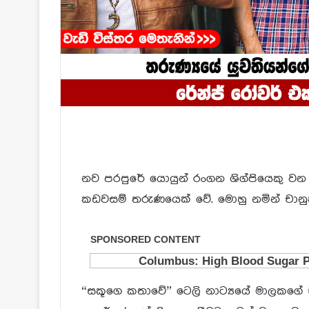
නව පරපුරේ යොයුන් රංගන ශිග්පියෙකු වන ම
කඩවසම් තරුණයෙක් වේ. මොහු නමින් චානුක ප
“සකූගෙ කතාවේ” ටෙලි නාට්‍යයේ මාලකගේ 