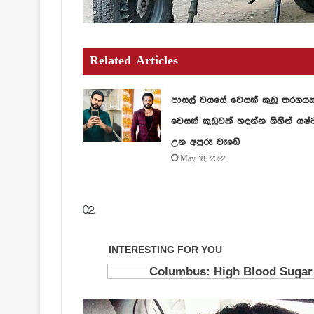
Related Articles
පාසල් වයසේ වෙසක් කුඩු තරගය
වෙසක් කුඩුවක් හදන්න ගිහින් යෂ්
උන අපුරු වැඩේ
May 18, 2022
02.