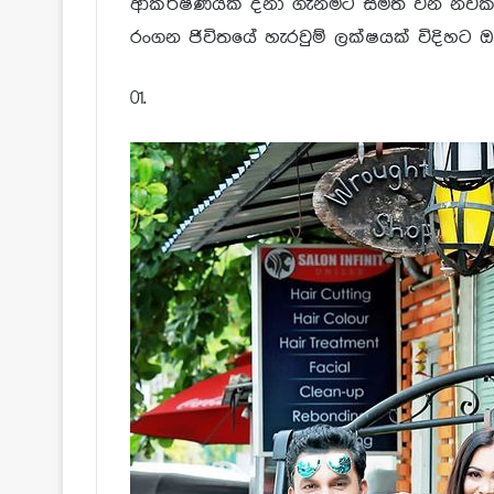
ආකර්ෂණයක් දිනා ගැනීමට සමත් වන නවක 
රංගන ජිවිතයේ හැරවුම් ලක්ෂයක් විදිහට ඔ
01.