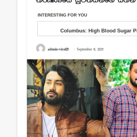
තරුණ්‍යයේ යුවතියන්ගේ සිහින 
admin-viral21
September 6, 2021