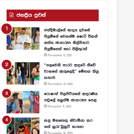
ජනප්‍රීය පුවත්
ජන්දිමාල්ගේ සාදය දවසේ
පියුමිගේ වෙනස්ම ෂොට් එකක්
ගත්ත ඡායාරූප ශිල්පියාට
පියුමිගෙන් සැර පිළිතුරක්
November 11, 2021
“පලවෙනි පාරට ආදරේ කීවේ
වාහනේ ඇතුලෙදි” මේනක කියූ
කතාව
November 21, 2021
රොෂාන් පිලපිටියගේ ආදරණීය
පවුලේ අලුත්ම ඡායාරූප පෙළ
December 11, 2021
කපු මහතෙකු ස්වාමියා කර
ගත් හුරු’බුහුටි භාග්‍යා
November 12, 2021