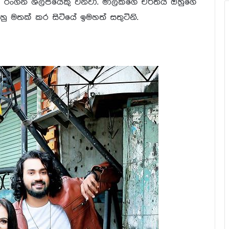
රංගන ශිල්පියෙකු වනවා. මාලකගේ චරිතය ඔහුගේ
හු මතක් කර සිටියේ ඉමහත් සතුටිනි.