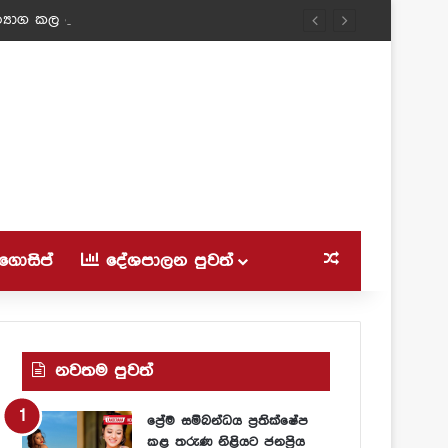
‍යාග කල ටීචර් අම්මා!
ගොසිප්
දේශපාලන පුවත්
Random Article
නවතම පුවත්
ප්‍රේම සම්බන්ධය ප්‍රතික්ෂේප
කළ තරුණ නිළියට ජනප්‍රිය