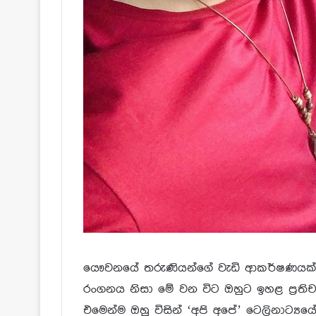
යෞවනයේ තරුණියන්ගේ වැඩි ආකර්ෂණයක්
රංගනය නිසා මේ වන විට ඔහුට ඉහළ ප්‍ර‍තිච
එමෙන්ම ඔහු විසින් ‘අපි අපේ’ ටෙලිනාට්‍ය