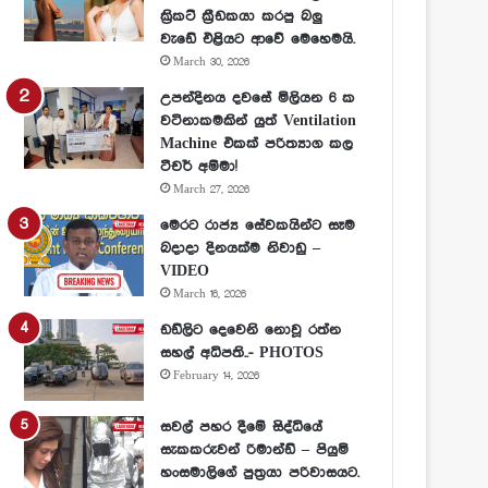
ක්‍රිකට් ක්‍රීඩකයා කරපු බලු
වැඩේ එළියට ආවේ මෙහෙමයි.
March 30, 2026
උපන්දිනය දවසේ මිලියන 6 ක
වටිනාකමකින් යුත් Ventilation
Machine එකක් පරිත්‍යාග කල
ටීචර් අම්මා!
March 27, 2026
මෙරට රාජ්‍ය සේවකයින්ට සෑම
බදාදා දිනයක්ම නිවාඩු –
VIDEO
March 16, 2026
ඩඩ්ලිට දෙවෙනි නොවූ රත්න
සහල් අධිපති..- PHOTOS
February 14, 2026
සවල් පහර දීමේ සිද්ධියේ
සැකකරුවන් රිමාන්ඩ් – පියුමි
හංසමාලිගේ පුත්‍රයා පරිවාසයට.