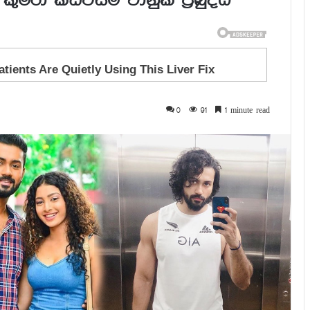
කුමරා කඩවසම් චානුක ප‍්‍රබුද්ධ
0
91
1 minute read