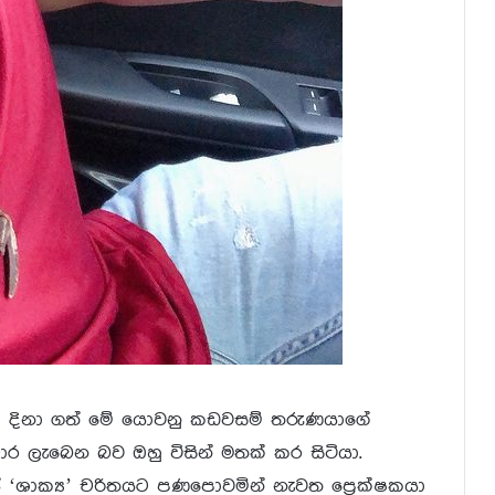
 දිනා ගත් මේ යොවනු කඩවසම් තරුණයාගේ
ාර ලැබෙන බව ඔහු විසින් මතක් කර සිටියා.
යේ ‘ශාක්‍ය’ චරිතයට පණපොවමින් නැවත ප්‍රෙක්ෂකයා