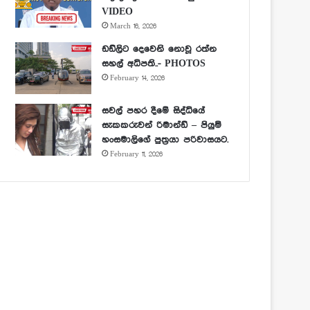
VIDEO
March 16, 2026
ඩඩ්ලිට දෙවෙනි නොවූ රත්න
සහල් අධිපති..- PHOTOS
February 14, 2026
සවල් පහර දීමේ සිද්ධියේ
සැකකරුවන් රිමාන්ඩ් – පියුමි
හංසමාලිගේ පුත්‍රයා පරිවාසයට.
February 11, 2026