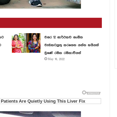
කට
වසර 12 සාර්ථකව සංගීත
ට
වැඩකටයුතු කරගෙන යන්න හයියක්
වුණේ රසික රසිකාවියන්
May 16, 2022