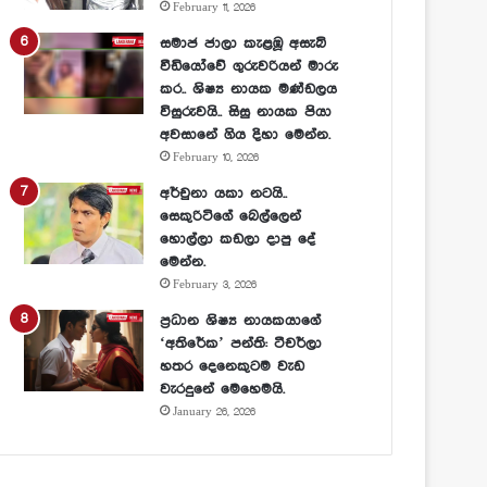
February 11, 2026
සමාජ ජාලා කැළඹූ අසැබි
වීඩියෝවේ ගුරුවරියන් මාරු
කර.. ශිෂ්‍ය නායක මණ්ඩලය
විසුරුවයි.. සිසු නායක පියා
අවසානේ ගිය දිහා මෙන්න.
February 10, 2026
අර්චුනා යකා නටයි..
සෙකුරිටිගේ බෙල්ලෙන්
හොල්ලා කඩලා දාපු දේ
මෙන්න.
February 3, 2026
ප්‍රධාන ශිෂ්‍ය නායකයාගේ
‘අතිරේක’ පන්ති: ටීචර්ලා
හතර දෙනෙකුටම වැඩ
වැරදුනේ මෙහෙමයි.
January 26, 2026