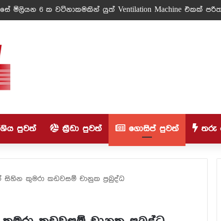
ේ මිලියන 6 ක වටිනාකමකින් යුත් Ventilation Machine එකක් පරිත්
ිය පුවත්
ක්‍රීඩා පුවත්
ගොසිප් පුවත්
තරු 
සිහින කුමරා කඩවසම් චානුක ප‍්‍රබුද්ධ