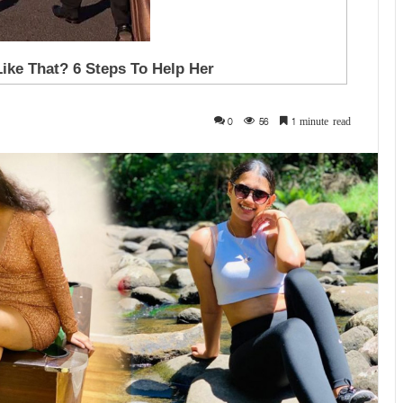
0
56
1 minute read