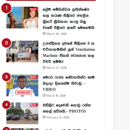
ප්‍රේම සම්බන්ධය ප්‍රතික්ෂේප
කළ තරුණ නිළියට ජනප්‍රිය
ක්‍රිකට් ක්‍රීඩකයා කරපු බලු
වැඩේ එළියට ආවේ මෙහෙමයි.
March 30, 2026
උපන්දිනය දවසේ මිලියන 6 ක
වටිනාකමකින් යුත් Ventilation
Machine එකක් පරිත්‍යාග කල
ටීචර් අම්මා!
March 27, 2026
මෙරට රාජ්‍ය සේවකයින්ට සෑම
බදාදා දිනයක්ම නිවාඩු –
VIDEO
March 16, 2026
ඩඩ්ලිට දෙවෙනි නොවූ රත්න
සහල් අධිපති..- PHOTOS
February 14, 2026