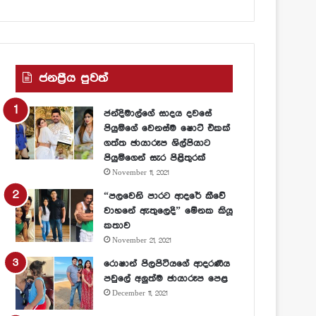
ජනප්‍රීය පුවත්
ජන්දිමාල්ගේ සාදය දවසේ
පියුමිගේ වෙනස්ම ෂොට් එකක්
ගත්ත ඡායාරූප ශිල්පියාට
පියුමිගෙන් සැර පිළිතුරක්
November 11, 2021
“පලවෙනි පාරට ආදරේ කීවේ
වාහනේ ඇතුලෙදි” මේනක කියූ
කතාව
November 21, 2021
රොෂාන් පිලපිටියගේ ආදරණීය
පවුලේ අලුත්ම ඡායාරූප පෙළ
December 11, 2021