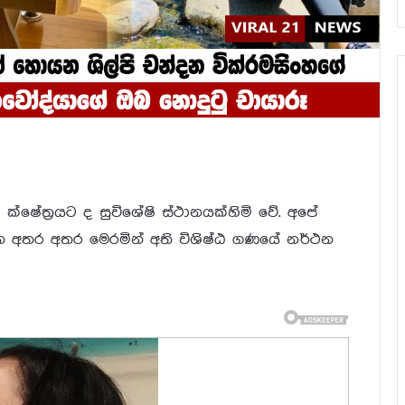
්ෂේත්‍ර‍යට ද සුවිශේෂි ස්ථානයක්හිමි වේ. අපේ
වන අතර අතර මෙරමින් අති විශිෂ්ඨ ගණයේ නර්ථන