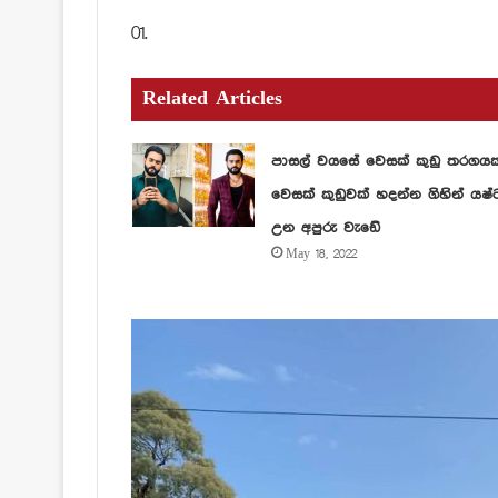
01.
Related Articles
පාසල් වයසේ වෙසක් කුඩු තරගය
වෙසක් කුඩුවක් හදන්න ගිහින් යෂ්
උන අපුරු වැඩේ
May 18, 2022