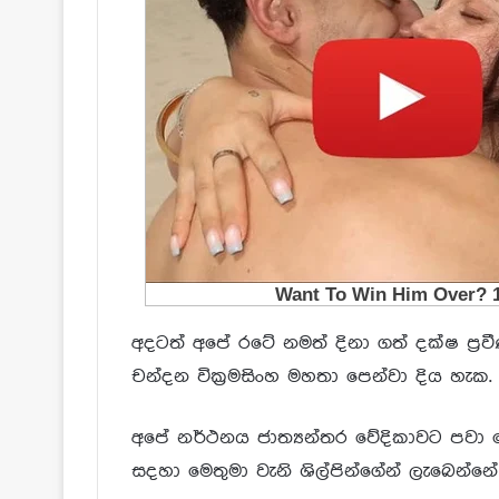
අදටත් අපේ රටේ නමත් දිනා ගත් දක්ෂ ප‍්‍
චන්දන වික‍්‍රමසිංහ මහතා පෙන්වා දිය හැක.
අපේ නර්ථනය ජාත්‍යන්තර වේදිකාවට පවා
සදහා මෙතුමා වැනි ශිල්පින්ගේන් ලැබෙන්න