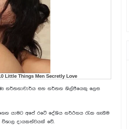
රවීණ නර්තනාචාර්ය සහ නර්තන ශිල්පීයෙකු ලෙස
 ගෙන යාමට අපේ රටේ දේශිය නර්ථනය රැක ගැනීම
ේ විශාල දායකත්වයක් වේ.