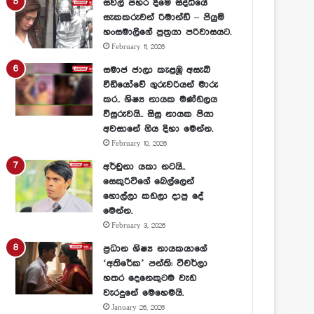
සවල් පහර දීමේ සිද්ධියේ
සැකකරුවන් රිමාන්ඩ් – පියුමි
හංසමාලිගේ පුත්‍රයා පරිවාසයට.
February 11, 2026
සමාජ ජාලා කැළඹූ අසැබි
වීඩියෝවේ ගුරුවරියන් මාරු
කර.. ශිෂ්‍ය නායක මණ්ඩලය
විසුරුවයි.. සිසු නායක පියා
අවසානේ ගිය දිහා මෙන්න.
February 10, 2026
අර්චුනා යකා නටයි..
සෙකුරිටිගේ බෙල්ලෙන්
හොල්ලා කඩලා දාපු දේ
මෙන්න.
February 3, 2026
ප්‍රධාන ශිෂ්‍ය නායකයාගේ
‘අතිරේක’ පන්ති: ටීචර්ලා
හතර දෙනෙකුටම වැඩ
වැරදුනේ මෙහෙමයි.
January 26, 2026