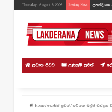
Thursday, August 6 2026
උපන්දිනය ද
Breaking News
ප්‍රධාන පිටුව
උණුසුම් පුවත්
දේශ
Home
/
ගොසිප් පුවත්
/
නර්තන ශිල්පි චන්දන 