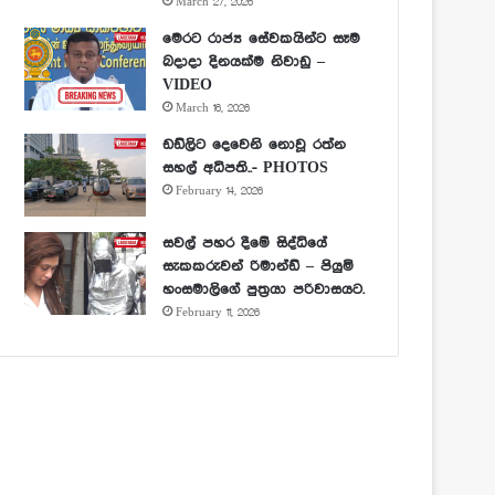
March 27, 2026
මෙරට රාජ්‍ය සේවකයින්ට සෑම
බදාදා දිනයක්ම නිවාඩු –
VIDEO
March 16, 2026
ඩඩ්ලිට දෙවෙනි නොවූ රත්න
සහල් අධිපති..- PHOTOS
February 14, 2026
සවල් පහර දීමේ සිද්ධියේ
සැකකරුවන් රිමාන්ඩ් – පියුමි
හංසමාලිගේ පුත්‍රයා පරිවාසයට.
February 11, 2026