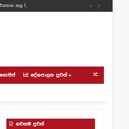
ත්‍යාග කල ටීචර් අම්මා!
ගොසිප්
දේශපාලන පුවත්
Random Article
නවතම පුවත්