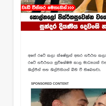
අපේ රටේ කලා ක්ෂේත්‍ර‍න් අතර නර්ථන කලා ක
රටේ නර්ථනය සුවිශේෂිම කාල මාධ්‍යයක් 
ශිල්පීන් සහ ශිල්පිනියන් බිහි වී තිබෙනවා.