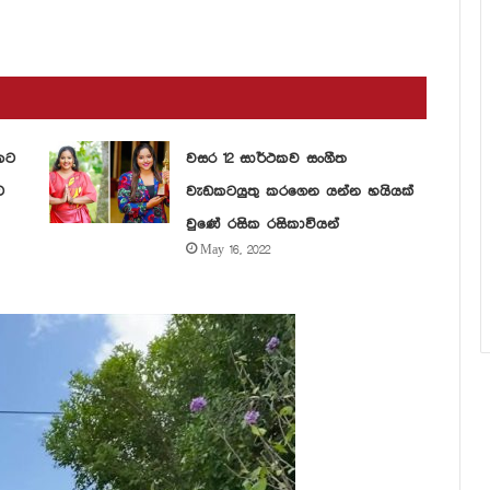
කට
වසර 12 සාර්ථකව සංගීත
ට
වැඩකටයුතු කරගෙන යන්න හයියක්
වුණේ රසික රසිකාවියන්
May 16, 2022