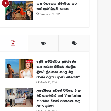
කපු මහතෙකු ස්වාමියා කර
ගත් හුරු’බුහුටි භාග්‍යා
November 12, 2021
ප්‍රේම සම්බන්ධය ප්‍රතික්ෂේප
කළ තරුණ නිළියට ජනප්‍රිය
ක්‍රිකට් ක්‍රීඩකයා කරපු බලු
වැඩේ එළියට ආවේ මෙහෙමයි.
March 30, 2026
උපන්දිනය දවසේ මිලියන 6 ක
වටිනාකමකින් යුත් Ventilation
Machine එකක් පරිත්‍යාග කල
ටීචර් අම්මා!