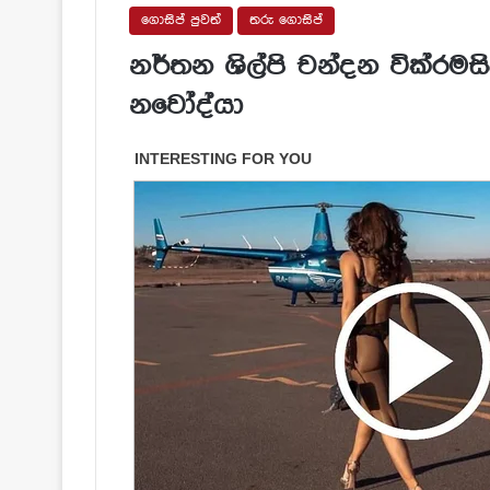
ගොසිප් පුවත්
තරු ගොසිප්
නර්තන ශිල්පි චන්දන වික්රමස
නවෝද්යා