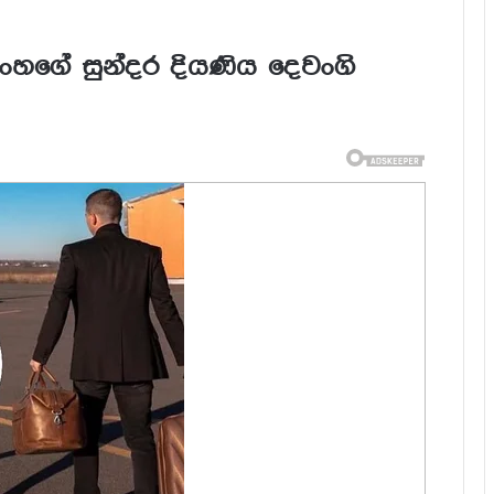
ිංහගේ සුන්දර දියණිය දෙවංගි