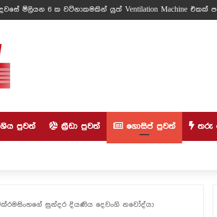
වසේ මිලියන 6 ක වටිනාකමකින් යුත් Ventilation Machine එකක් පරි
ිය පුවත්
ක්‍රීඩා පුවත්
ගොසිප් පුවත්
තරු 
වික්රමසිංහගේ සුන්දර දියණිය දෙවංගි නවෝද්යා