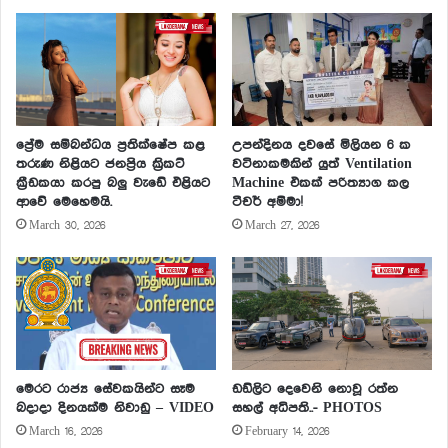
ප්‍රේම සම්බන්ධය ප්‍රතික්ෂේප කළ
උපන්දිනය දවසේ මිලියන 6 ක
තරුණ නිළියට ජනප්‍රිය ක්‍රිකට්
වටිනාකමකින් යුත් Ventilation
ක්‍රීඩකයා කරපු බලු වැඩේ එළියට
Machine එකක් පරිත්‍යාග කල
ආවේ මෙහෙමයි.
ටීචර් අම්මා!
March 30, 2026
March 27, 2026
මෙරට රාජ්‍ය සේවකයින්ට සෑම
ඩඩ්ලිට දෙවෙනි නොවූ රත්න
බදාදා දිනයක්ම නිවාඩු – VIDEO
සහල් අධිපති..- PHOTOS
March 16, 2026
February 14, 2026