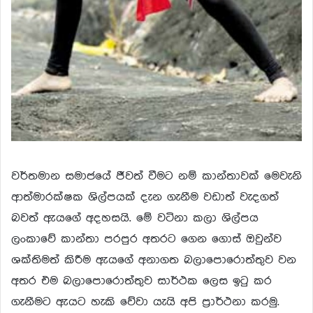
වර්තමාන සමාජයේ ජීවත් වීමට නම් කාන්තාවක් මෙවැනි
ආත්මාරක්ෂක ශිල්පයක් දැන ගැනීම වඩාත් වැදගත්
බවත් ඇයගේ අදහසයි. මේ වටිනා කලා ශිල්පය
ලංකාවේ කාන්තා පරපුර අතරට ගෙන ගොස් ඔවුන්ව
ශක්තිමත් කිරීම ඇයගේ අනාගත බලාපොරොත්තුව වන
අතර එම බලාපොරොත්තුව සාර්ථක ලෙස ඉටු කර
ගැනීමට ඇයට හැකි වේවා යැයි අපි ප්‍රාර්ථනා කරමු.