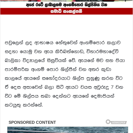
පවුලෙන් ලද ආභාෂය හේතුවෙන් අංගම්පොර කලාව
සදහා යොමු වන ඇය කිරිබත්ගොඩ, විහාරමහාදේවි
බාලිකා විද්‍යාලයේ සිසුවියක් වේ. ඇයගේ මව සහ පියා
පාරම්පරික අංගම් පොර ශිල්පීන් වන අතර කුඩා
කාලයේ ඇයගේ සහෝදරයාට ශිල්ප පුහුණු කරන විට
ඒ දෙස අසාවෙන් බලා සිටි ඇයට වයස අවුරුදු 7 වන
විට මේ ශිල්පය තබා දෙන්නට ඇයගේ දෙමාපියන්
කටයුතු කරන්නේ.