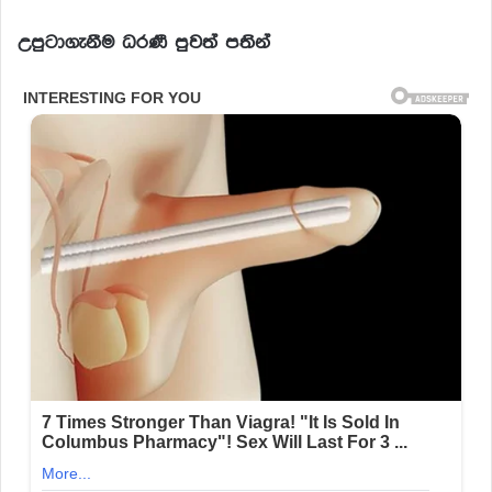
උපුටාගැනීම ධරණී පුවත් පතින්