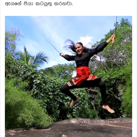
ඇයගේ පියා කටයුතු කරනවා.