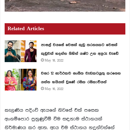
Related Articles
පාසල් වයසේ වෙසක් කුඩු තරගයකට වෙසක්
කුඩුවක් හදන්න ගිහින් යෂ්ට උන අපුරු වැඩේ
May 18, 2022
වසර 12 සාර්ථකව සංගීත වැඩකටයුතු කරගෙන
යන්න හයියක් වුණේ රසික රසිකාවියන්
May 16, 2022
කැලණිය පදිංචි ඇයගේ නිවසේ එක් පසෙක
අංගම්පොර පුහුණුවීම් වීම සඳහාම ස්ථානයක්
නිර්මාණය කර ඇත. ඇය එම ස්ථානය හදුන්වන්නේ