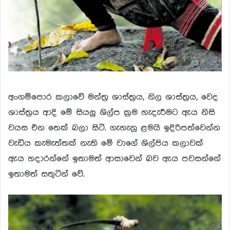
අංගම්පොර කලාවේ මන්ත්‍ර ශාස්ත්‍රය, නිල ශාස්ත්‍රය, වෙද
ශාස්ත්‍රය ආදි මේ සියලු ශිල්ප ක්‍ර‍ම හැදැරීමට ඇය නිසි
වයස එන තෙක් බලා සිටි. ගැහැනු ළමයි ඉදිරිපත්වෙන්න
වැඩිය කැමැත්තක් නැති මේ වාගේ ශිල්පිය කලාවක්
ඇය හදාරන්නේ ඉතාමත් ආසාවෙන් බව ඇය පවසන්නේ
ඉතාමත් සතුටින් වේ.