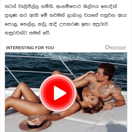
සටන් වැලිපීල්ල නමිනි. අංගම්පොර ශිල්පය හොදින්
ප්‍රගුණ කර ඇති මේ තවමත් ලාබාල වයසේ පසුවන ඇය
පොලු, හෙල්ල, කඩු, ආදි උපකරණ ඉතා අපුරුව
හසුරවන්ට සමත් වේ.