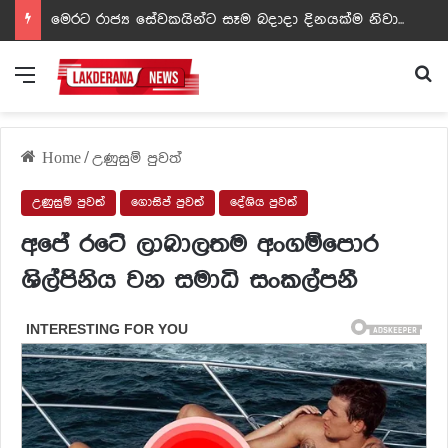
ඩඩ්ලිට දෙවෙනි නොවූ රත්න සහල් අධිපති..- PHOTOS
Menu
Se
Home
/
උණුසුම් පුවත්
උණුසුම් පුවත්
ගොසිප් පුවත්
දේශිය පුවත්
අපේ රටේ ලාබාලතම අංගම්පොර
ශිල්පිනිය වන සමාධි සංකල්පනී