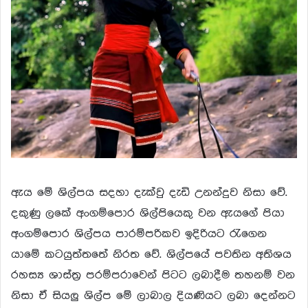
ඇය මේ ශිල්පය සදහා දැක්වු දැඩි උනන්දුව නිසා වේ.
දකුණු ලකේ අංගම්පොර ශිල්පියෙකු වන ඇයගේ පියා
අංගම්පොර ශිල්පය පාරම්පරිකව ඉදිරියට රැගෙන
යාමේ කටයුත්තතේ නිරත වේ. ශිල්පයේ පවතින අතිශය
රහස්‍ය ශාස්ත්‍ර පරම්පරාවෙන් පිටට ලබාදීම තහනම් වන
නිසා ඒ සියලු ශිල්ප මේ ලාබාල දියණියට ලබා දෙන්නට