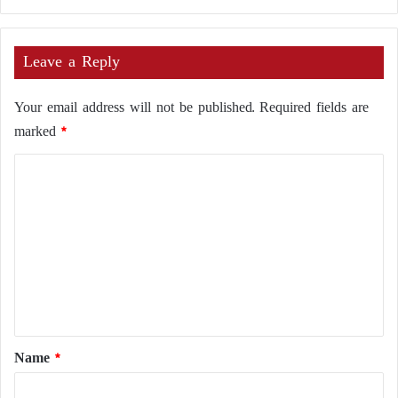
Leave a Reply
Your email address will not be published.
Required fields are
marked
*
C
o
m
m
e
n
t
*
Name
*