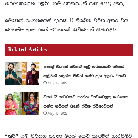
නිර්මාණයෙහි
“නූරි”
නම් චරිතයටත් පණ පෙවූ ඇය,
මෙතෙක් රංගනයෙන් දායක වී තිබෙන චරිත අතර එය
වෙනස්ම ආකාරයේ චරිතයක් කිව්වොත් නිවැරදියි.
Related Articles
පාසල් වයසේ වෙසක් කුඩු තරගයකට වෙසක්
කුඩුවක් හදන්න ගිහින් යෂ්ට උන අපුරු වැඩේ
May 18, 2022
වසර 12 සාර්ථකව සංගීත වැඩකටයුතු කරගෙන
යන්න හයියක් වුණේ රසික රසිකාවියන්
May 16, 2022
“නූරී”
නම් චරිතය සදහා මදක් කෙටි ඇඳුමින් සැරසීමට