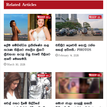
Related Articles
ප්‍රේම සම්බන්ධය ප්‍රතික්ෂේප කළ
ඩඩ්ලිට දෙවෙනි නොවූ රත්න
තරුණ නිළියට ජනප්‍රිය ක්‍රිකට්
සහල් අධිපති..- PHOTOS
ක්‍රීඩකයා කරපු බලු වැඩේ එළියට
February 14, 2026
ආවේ මෙහෙමයි.
March 30, 2026
සවල් පහර දීමේ සිද්ධියේ
සමාජ ජාලා කැළඹූ අසැබි