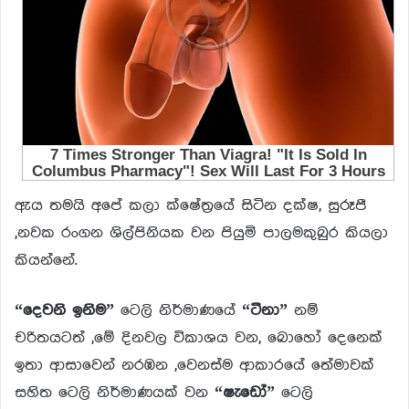
ඇය තමයි අපේ කලා ක්ෂේත්‍රයේ සිටින දක්ෂ, සුරූපී
,නවක රංගන ශිල්පිනියක වන පියුමි පාලමකුබුර කියලා
කියන්නේ.
“දෙවනි ඉනිම”
ටෙලි නිර්මාණයේ
“ටීනා”
නම්
චරිතයටත් ,මේ දිනවල විකාශය වන, බොහෝ දෙනෙක්
ඉතා ආසාවෙන් නරඹන ,වෙනස්ම ආකාරයේ තේමාවක්
සහිත ටෙලි නිර්මාණයක් වන
“ෂැඩෝ”
ටෙලි