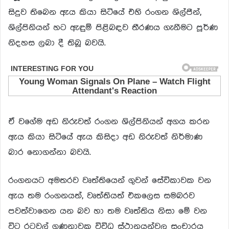
සිදුව තිබෙන ඇය කියා සිටියේ එහි රංගන ශිල්පීන්,
ශිල්පිනියන් හට ඇඳුම් පිළිබඳව තීරණය ගැනීමට පූර්ණ
නිදහස ලබා දී තිබූ බවයි.
ඒ වගේම අඩ නිරුවත් රංගන ශිල්පිනියන් අගය කරන
ඇය කියා සිටියේ ඇය කිසිදා අඩ නිරුවත් නිර්මාණ
බාර නොගන්නා බවයි.
රංගනයට අමතරව වෘත්තියෙන් ගුවන් සේවිකාවක වන
ඇය තම රංගනයත්, වෘත්තියත් එකලෙස සමබරව
පවත්වාගෙන යන බව හා තම වෘත්තිය නිසා මේ වන
විට රටවල් ගණනාවක විවිධ ස්ථානයන්වල සංචාරය