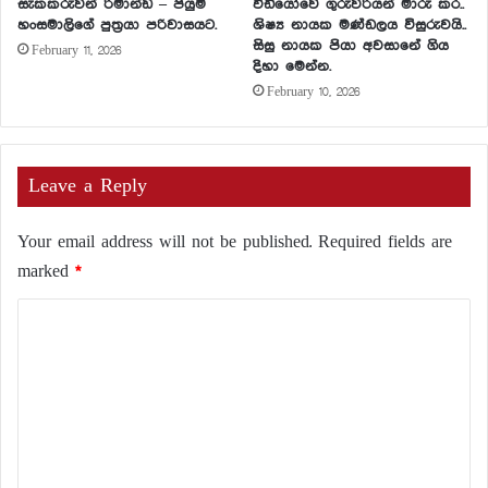
සැකකරුවන් රිමාන්ඩ් – පියුමි
වීඩියෝවේ ගුරුවරියන් මාරු කර..
හංසමාලිගේ පුත්‍රයා පරිවාසයට.
ශිෂ්‍ය නායක මණ්ඩලය විසුරුවයි..
සිසු නායක පියා අවසානේ ගිය
February 11, 2026
දිහා මෙන්න.
February 10, 2026
Leave a Reply
Your email address will not be published.
Required fields are
marked
*
C
o
m
m
e
n