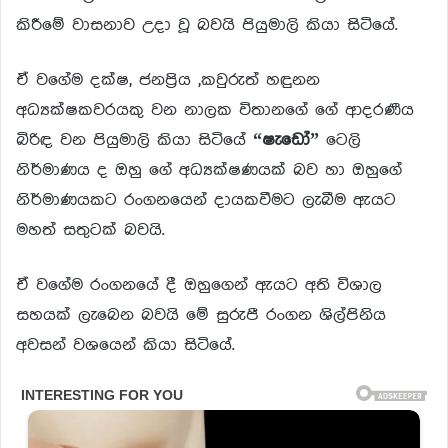
කිරීමේ වාසනාව උදා වූ බවයි පියුමාලි කියා සිටියේ.
ඒ වගේම දක්ෂ, ජනප්‍රිය ,කවුරුත් හඳුනන
අධ්‍යක්ෂකවරයකු වන නාලක විතානගේ ගේ ආදරණීය
බිරිඳ වන පියුමාලි කියා සිටියේ
“ෂැඩෝ”
ටෙලි
නිර්මාණය ද ඔහු ගේ අධ්‍යක්ෂණයක් බව හා ඔහුගේ
නිර්මාණයකට රංගනයෙන් දායකවීමට ලැබීම ඇයට
මහත් සතුටක් බවයි.
ඒ වගේම රංගනයේ දී ඔහුගෙන් ඇයට අති විශාල
සහයක් ලැබෙන බවයි මේ සුරුපී රංගන ශිල්පිනිය
අවසන් වශයෙන් කියා සිටියේ.