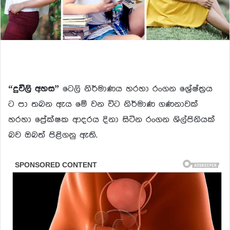
“දුවිලි අහස”
ටෙලි නිර්මාණය හරහා රංගන ශ්‍රේෂ්ත්‍රය
ට පා තබන ඇය මේ වන විට නිර්මාණ ගණනාවක්
හරහා ප්‍රේක්ෂක ආදරය දිනා සිටින රංගන ශිල්පිනියක්
බව ඔබත් පිළිගනු ඇති.