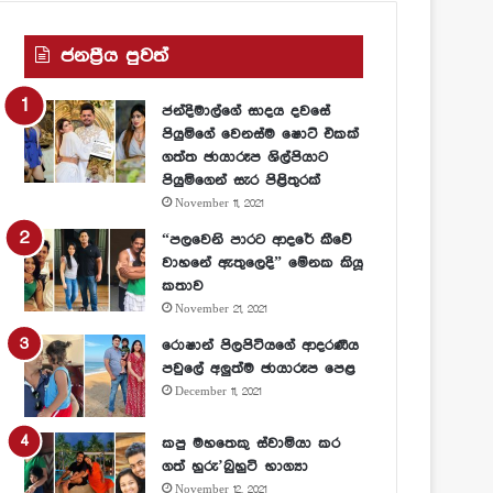
ජනප්‍රීය පුවත්
ජන්දිමාල්ගේ සාදය දවසේ
පියුමිගේ වෙනස්ම ෂොට් එකක්
ගත්ත ඡායාරූප ශිල්පියාට
පියුමිගෙන් සැර පිළිතුරක්
November 11, 2021
“පලවෙනි පාරට ආදරේ කීවේ
වාහනේ ඇතුලෙදි” මේනක කියූ
කතාව
November 21, 2021
රොෂාන් පිලපිටියගේ ආදරණීය
පවුලේ අලුත්ම ඡායාරූප පෙළ
December 11, 2021
කපු මහතෙකු ස්වාමියා කර
ගත් හුරු’බුහුටි භාග්‍යා
November 12, 2021