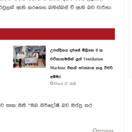
රවුලක් ඇති කරගෙන බහින්බස් වී ඇති බව වාර්තා
උපන්දිනය දවසේ මිලියන 6 ක
වටිනාකමකින් යුත් Ventilation
Machine එකක් පරිත්‍යාග කල ටීචර්
අම්මා!
March 27, 2026
බඳව සැක සිතී “ඔබ නිර්දෝෂී බව ඔප්පු කර