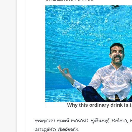
අනතුරුව ඇගේ සිරුරුට භූමිතෙල් වත්කර, ග
පොළඹවා තිබෙනවා.