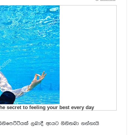
ිනිපෙට්ටියක් ලබාදී ඇයට ගිනිතබා ගන්නැයි