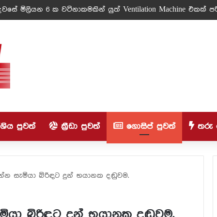
වසේ මිලියන 6 ක වටිනාකමකින් යුත් Ventilation Machine එකක් පරි
ිය පුවත්
ක්‍රීඩා පුවත්
ගොසිප් පුවත්
තරු 
න්න සැමියා බිරිඳට දුන් භයානක දඬුවම.
මියා බිරිඳට දුන් භයානක දඬුවම.