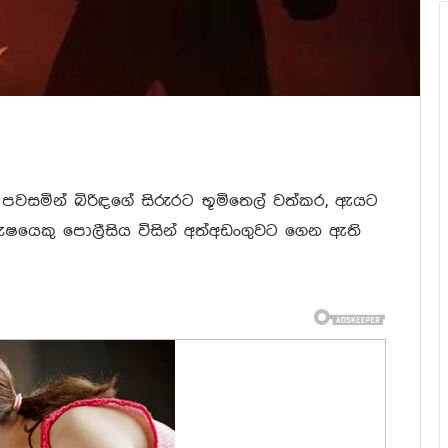
 පවසමින් බිරිඳගේ සිරුරට භූමිතෙල් වත්කර, ඇයට
රුෂයෙකු පොලීසිය විසින් අත්අඩංගුවට ගෙන ඇති