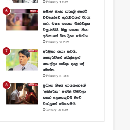
February 11, 2026
සමාජ ජාලා කැළඹූ අසැබි
වීඩියෝවේ ගුරුවරියන් මාරු
කර.. ශිෂ්‍ය නායක මණ්ඩලය
විසුරුවයි.. සිසු නායක පියා
අවසානේ ගිය දිහා මෙන්න.
February 10, 2026
අර්චුනා යකා නටයි..
සෙකුරිටිගේ බෙල්ලෙන්
හොල්ලා කඩලා දාපු දේ
මෙන්න.
February 3, 2026
ප්‍රධාන ශිෂ්‍ය නායකයාගේ
‘අතිරේක’ පන්ති: ටීචර්ලා
හතර දෙනෙකුටම වැඩ
වැරදුනේ මෙහෙමයි.
January 26, 2026