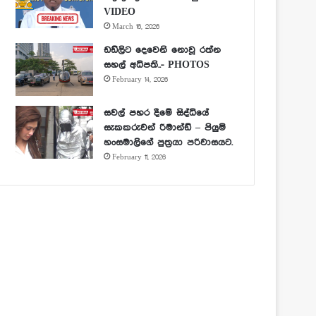
VIDEO
March 16, 2026
ඩඩ්ලිට දෙවෙනි නොවූ රත්න
සහල් අධිපති..- PHOTOS
February 14, 2026
සවල් පහර දීමේ සිද්ධියේ
සැකකරුවන් රිමාන්ඩ් – පියුමි
හංසමාලිගේ පුත්‍රයා පරිවාසයට.
February 11, 2026