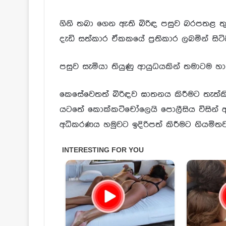
ගිනි තබා ගෙන ඇති බිරිඳ පසුව බරපතළ
දැඩි සත්කාර ඒකකයේ ප්‍රතිකාර ලබමින් සිටිය
පසුව සැමියා තියුණු ආයුධයකින් තමාටම හ
කෙසේවෙතත් බිරිඳව ඝාතනය කිරීමට තැත්ක
යටතේ කොක්කටිචෝලෙයි පොලීසිය විසින් අ
අධිකරණය හමුවට ඉදිරිපත් කිරීමට නියමිතව