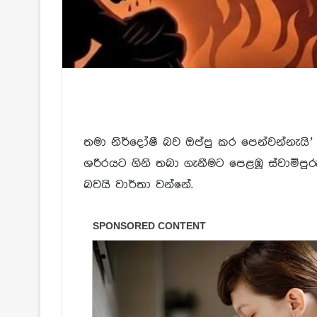
තමා නිර්දෝෂී බව ඔප්පු කර පෙන්වන්නැයි’
ශරීරයට ගිනි තබා ගැනීමට පෙළඹූ ස්වාමිපු
බවයි වාර්තා වන්නේ.