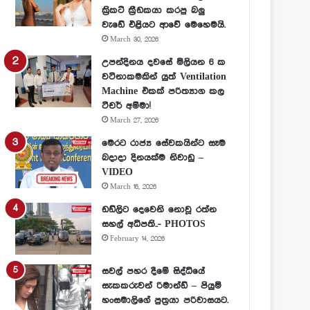
ක්‍රිකට් ක්‍රීඩකයා කරපු බලු
වැඩේ එළියට ආවේ මෙහෙමයි.
March 30, 2026
උපන්දිනය දවසේ මිලියන 6 ක
වටිනාකමකින් යුත් Ventilation
Machine එකක් පරිත්‍යාග කල
ටීචර් අම්මා!
March 27, 2026
මෙරට රාජ්‍ය සේවකයින්ට සෑම
බදාදා දිනයක්ම නිවාඩු –
VIDEO
March 16, 2026
ඩඩ්ලිට දෙවෙනි නොවූ රත්න
සහල් අධිපති..- PHOTOS
February 14, 2026
සවල් පහර දීමේ සිද්ධියේ
සැකකරුවන් රිමාන්ඩ් – පියුමි
හංසමාලිගේ පුත්‍රයා පරිවාසයට.