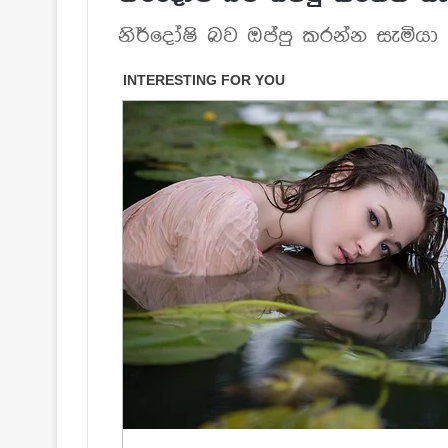
නිර්දෝෂි බව ඔප්පු කරන්න සැමියා