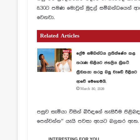
8.30ට පමණ මොවුන් මුදල් සම්බන්ධයෙන් ආ
වෙනවා.
Related Articles
ප්‍රේම සම්බන්ධය ප්‍රතික්ෂේප කළ
තරුණ නිළියට ජනප්‍රිය ක්‍රිකට්
ක්‍රීඩකයා කරපු බලු වැඩේ එළියට
ආවේ මෙහෙමයි.
March 30, 2026
පසුව සැමියා විසින් බිරිඳගේ හැසිරීම පිළි
පෙන්වන්න” යැයි පවසා ඇයට බලකර ඇත.