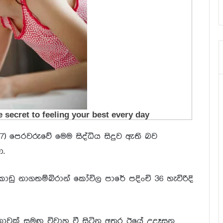
17) පෙරවරුවේ මෙම සිද්ධිය සිදුව ඇති බව
.
 නාගතම්බිරාන් කෝවිල පාරේ පදිංචි 36 හැවිරිදි
ාන්තාවක් සමඟ විවාහ වී සිටින අතර ඊයේ උදෑසන