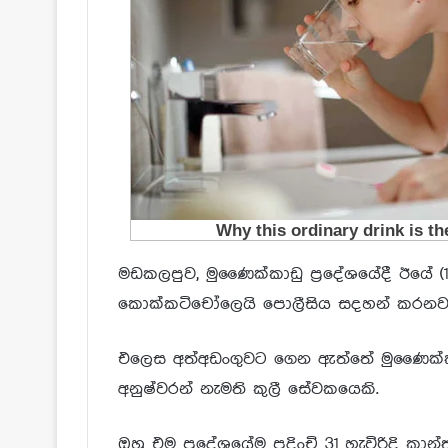
මඩකලපුව, මුණෛක්කාඩු ප්‍රදේශයේදී ඊයේ (
කොක්කටිචෝලෙයි පොලීසිය සදහන් කරනවා
එලෙස අත්අඩංගුවට ගෙන ඇත්තේ මුණෛක්කාඩු
අනුෂ්වරන් නැමති කුලී සේවකයෙකි.
ඔහු එම ප්‍රදේශයේම පදිංචි 31 හැවිරිදි ක