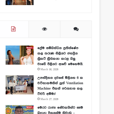
ප්‍රේම සම්බන්ධය ප්‍රතික්ෂේප
කළ තරුණ නිළියට ජනප්‍රිය
ක්‍රිකට් ක්‍රීඩකයා කරපු බලු
වැඩේ එළියට ආවේ මෙහෙමයි.
March 30, 2026
උපන්දිනය දවසේ මිලියන 6 ක
වටිනාකමකින් යුත් Ventilation
Machine එකක් පරිත්‍යාග කල
ටීචර් අම්මා!
March 27, 2026
මෙරට රාජ්‍ය සේවකයින්ට සෑම
බදාදා දිනයක්ම නිවාඩු –