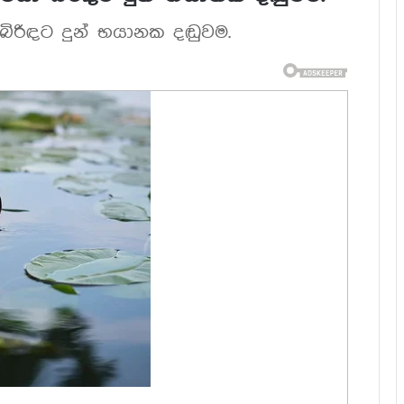
 බිරිඳට දුන් භයානක දඬුවම.