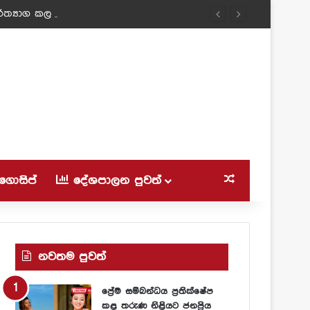
ත්‍යාග කල ටීචර් අම්මා!
ගොසිප්
දේශපාලන පුවත්
Random Article
නවතම පුවත්
ප්‍රේම සම්බන්ධය ප්‍රතික්ෂේප
කළ තරුණ නිළියට ජනප්‍රිය