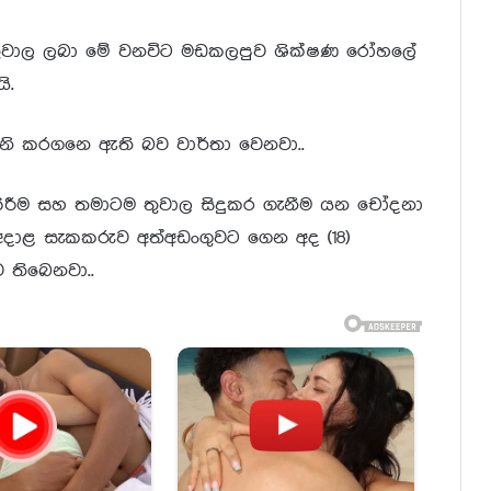
 තුවාල ලබා මේ වනවිට මඩකලපුව ශික්ෂණ රෝහලේ
ි.
ානි කරගනෙ ඇති බව වාර්තා වෙනවා..
ිරීම සහ තමාටම තුවාල සිදුකර ගැනීම යන චෝදනා
දාළ සැකකරුව අත්අඩංගුවට ගෙන අද (18)
 තිබෙනවා..