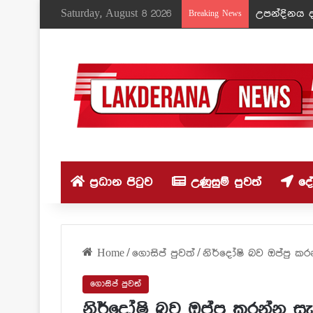
Saturday, August 8 2026
උපන්දිනය ද
Breaking News
ප්‍රධාන පිටුව
උණුසුම් පුවත්
දේශ
Home
/
ගොසිප් පුවත්
/
නිර්දෝෂි බව ඔප්පු කර
ගොසිප් පුවත්
නිර්දෝෂි බව ඔප්පු කරන්න සැ