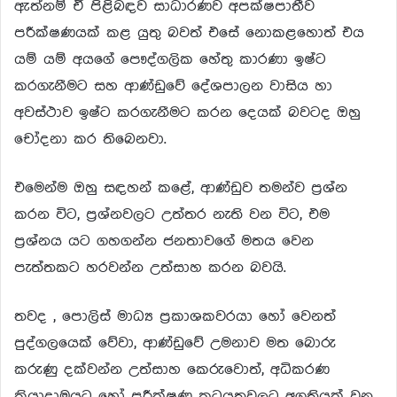
ඇත්නම් ඒ පිළිබඳව සාධාරණව අපක්ෂපාතීව
පරීක්ෂණයක් කළ යුතු බවත් එසේ නොකළහොත් එය
යම් යම් අයගේ පෞද්ගලික හේතු කාරණා ඉෂ්ට
කරගැනීමට සහ ආණ්ඩුවේ දේශපාලන වාසිය හා
අවස්ථාව ඉෂ්ට කරගැනීමට කරන දෙයක් බවටද ඔහු
චෝදනා කර තිබෙනවා.
එමෙන්ම ඔහු සඳහන් කළේ, ආණ්ඩුව තමන්ව ප්‍රශ්න
කරන විට, ප්‍රශ්නවලට උත්තර නැති වන විට, එම
ප්‍රශ්නය යට ගහගන්න ජනතාවගේ මතය වෙන
පැත්තකට හරවන්න උත්සාහ කරන බවයි.
තවද , පොලිස් මාධ්‍ය ප්‍රකාශකවරයා හෝ වෙනත්
පුද්ගලයෙක් වේවා, ආණ්ඩුවේ උමනාව මත බොරු
කරුණු දක්වන්න උත්සාහ කෙරුවොත්, අධිකරණ
ක්‍රියාදාමයට හෝ පරීක්ෂණ කටයුතුවලට අගතියක් වන