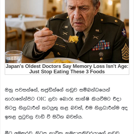
ඔහු පවසන්නේ, තජුඩින්ගේ නඩුව සම්බන්ධයෙන්
නාරාහේන්පිට OIC ලවා බොරු සාක්ෂි කියවීමට එදා
හිටපු නිලධාරීන් කටයුතු කළ බවත්, එම නිලධාරීන්ම අද
ඉහළ පුටුවල වාඩි වී සිටින බවත්ය.
මීට අමතරව, හිටපු නාවික හමුදාපතිවරයාගේ නඩුව