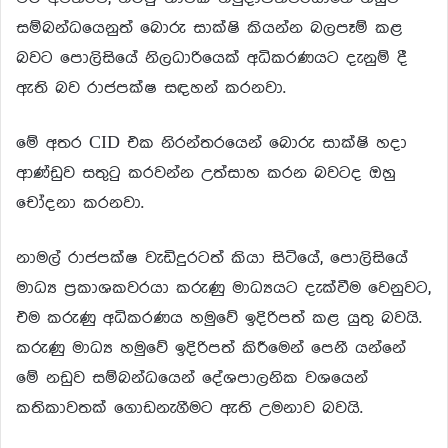
සම්බන්ධයෙනුත් බොරු සාක්ෂි කියන්න බලපෑම් කළ
බවට පොලිසියේ නිලධාරියෙක් අධිකරණයට දැනුම් දී
ඇති බව රාජපක්ෂ සඳහන් කරනවා.
මේ අතර CID එක නිරන්තරයෙන් බොරු සාක්ෂි හදා
ආණ්ඩුව සතුටු කරවන්න උත්සාහ කරන බවටද ඔහු
චෝදනා කරනවා.
නාමල් රාජපක්ෂ වැඩිදුරටත් කියා සිටියේ, පොලිසියේ
මාධ්‍ය ප්‍රකාශකවරයා කරුණු මාධ්‍යයට දැක්වීම වෙනුවට,
එම කරුණු අධිකරණය හමුවේ ඉදිරිපත් කළ යුතු බවයි.
කරුණු මාධ්‍ය හමුවේ ඉදිරිපත් කිරීමෙන් පෙනී යන්නේ
මේ නඩුව සම්බන්ධයෙන් දේශපාලනික වශයෙන්
කතිකාවතක් ගොඩනැගීමට ඇති උමනාව බවයි.