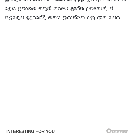
ලෙස ප්‍රකාශන නිකුත් කිරීමට ලෑස්ති වුවහොත්, ඒ
පිළිබඳව ඉදිරියේදී නීතිය ක්‍රියාත්මක වනු ඇති බවයි.