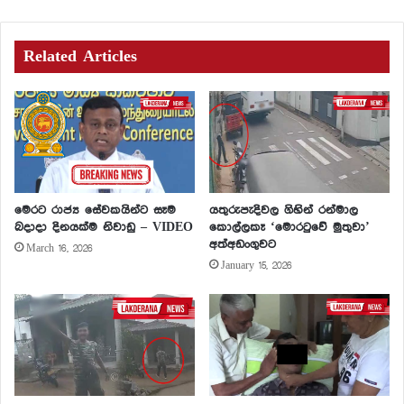
Related Articles
මෙරට රාජ්‍ය සේවකයින්ට සෑම
යතුරුපැදිවල ගිහින් රන්මාල
බදාදා දිනයක්ම නිවාඩු – VIDEO
කොල්ලකෑ ‘මොරටුවේ මුතුවා’
අත්අඩංගුවට
March 16, 2026
January 15, 2026