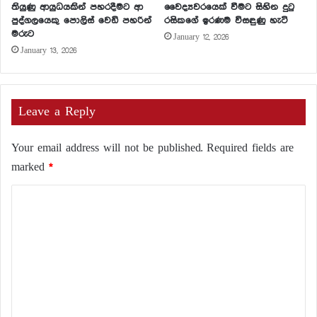
තියුණු ආයුධයකින් පහරදීමට ආ
වෛද්‍යවරයෙක් වීමට සිහින දුටු
පුද්ගලයෙකු පොලිස් වෙඩි පහරින්
රසිකගේ ඉරණම විසඳුණු හැටි
මරුට
January 12, 2026
January 13, 2026
Leave a Reply
Your email address will not be published.
Required fields are
marked
*
C
o
m
m
e
n