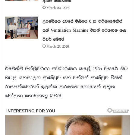
ආවේ මෙහෙමයි.
March 30, 2026
උපන්දිනය දවසේ මිලියන 6 ක වටිනාකමකින්
යුත් Ventilation Machine එකක් පරිත්‍යාග කල
ටීචර් අම්මා!
March 27, 2026
එමෙන්ම මන්ත්‍රීවරයා අවධාරණය කළේ, 2015 වසරේ සිට
හිටපු යහපාලන ආණ්ඩුව සහ වත්මන් ආණ්ඩුව විසින්
රාජපක්ෂවරුන් ඉලක්ක කරගෙන නොයෙක් අභූත
චෝදනා ගොඩනැගූ බවයි.