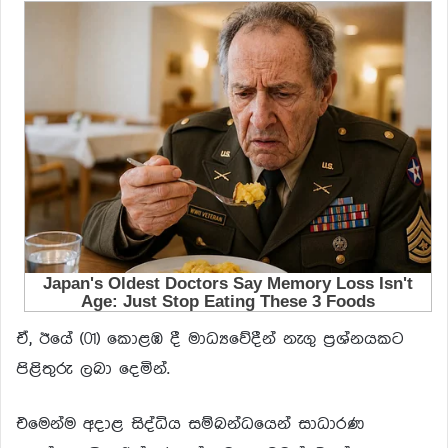
ඒ, ඊයේ (01) කොළඹ දී මාධ්‍යවේදීන් නැගු ප්‍රශ්නයකට
පිළිතුරු ලබා දෙමින්.
එමෙන්ම අදාළ සිද්ධිය සම්බන්ධයෙන් සාධාරණ