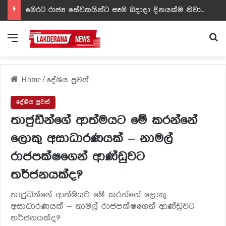
ඩඩ්ලිට දෙවෙනි නොවූ රත්න සහල් අධිපති..- PHOTOS
Menu
Se
Home
/
දේශිය පුවත්
දේශිය පුවත්
තාජුඩීන්ගේ ආත්මයට මේ කරන්නේ
ලොකු අසාධාරණයක් – නාමල්
රාජපක්ෂගෙන් ආණ්ඩුවට
තර්ජනයක්ද?
තාජුඩීන්ගේ ආත්මයට මේ කරන්නේ ලොකු
අසාධාරණයක් – නාමල් රාජපක්ෂගෙන් ආණ්ඩුවට
තර්ජනයක්ද?