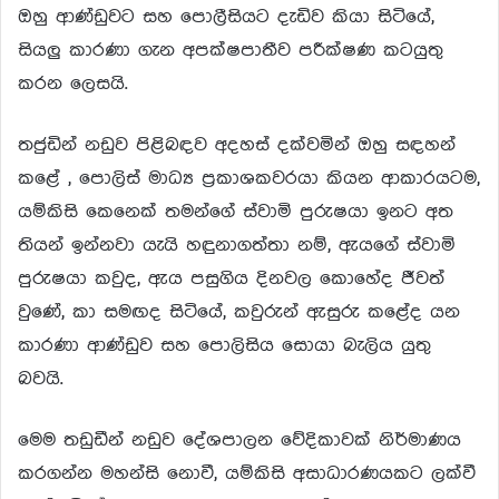
ඔහු ආණ්ඩුවට සහ පොලීසියට දැඩිව කියා සිටියේ,
සියලු කාරණා ගැන අපක්ෂපාතීව පරීක්ෂණ කටයුතු
කරන ලෙසයි.
තජුඩින් නඩුව පිළිබඳව අදහස් දක්වමින් ඔහු සඳහන්
කළේ , පොලිස් මාධ්‍ය ප්‍රකාශකවරයා කියන ආකාරයටම,
යම්කිසි කෙනෙක් තමන්ගේ ස්වාමි පුරුෂයා ඉනට අත
තියන් ඉන්නවා යැයි හඳුනාගත්තා නම්, ඇයගේ ස්වාමි
පුරුෂයා කවුද, ඇය පසුගිය දිනවල කොහේද ජීවත්
වුණේ, කා සමඟද සිටියේ, කවුරුන් ඇසුරු කළේද යන
කාරණා ආණ්ඩුව සහ පොලිසිය සොයා බැලිය යුතු
බවයි.
මෙම තඩුඩීන් නඩුව දේශපාලන වේදිකාවක් නිර්මාණය
කරගන්න මහන්සි නොවී, යම්කිසි අසාධාරණයකට ලක්වී