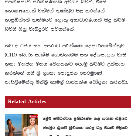
අපක්ෂපාති පරීක්ෂණයක් අවශ්‍ය බවත්, එසේ
නොකළහොත් වත්මන් ආණ්ඩුව සිදු කරන්නේ
තාජුඩීන්ගේ ආත්මයට ලොකු අසාධාරණයක් සිදු කිරීම
බවයි ඔහු වැඩිදුරට පවසන්නේ.
තව ද රජය සහ අපරාධ පරීක්ෂණ දෙපාර්තමේන්තුව
(CID) බොරු සාක්ෂි ගොඩනැගීම සහ දේශපාලන වාසි
තකා මහජන මතය වෙනතකට යොමු කිරීමට උත්සාහ
කරන්නේ යයි ශ්‍රී ලංකා පොදුජන පෙරමුණේ
පාර්ලිමේන්තු මන්ත්‍රී නාමල් රාජපක්ෂ චෝදනා කරනවා.
Related Articles
ප්‍රේම සම්බන්ධය ප්‍රතික්ෂේප කළ තරුණ නිළියට
ජනප්‍රිය ක්‍රිකට් ක්‍රීඩකයා කරපු බලු වැඩේ එළියට