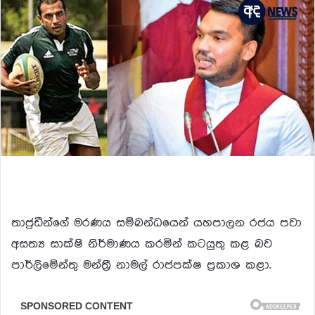
තාජුඩීන්ගේ මරණය සම්බන්ධයෙන් යහපාලන රජය පවා
අසත්‍ය සාක්ෂි නිර්මාණය කරමින් කටයුතු කළ බව
පාර්ලිමේන්තු මන්ත්‍රී නාමල් රාජපක්ෂ ප්‍රකාශ කළා.